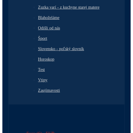
Zuzka varí - z kuchyne starej matere
Blahoželáme
Odišli od nás
Šport
Slovensko - poľský slovník
Horoskop
Test
Vtipy
Zaujímavosti