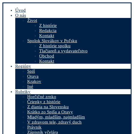
Úvod
O nás
Život
Z histórie
Redakcia
Kontakt
Spolok Slovákov v Poľsku
Z histórie spolku
Tlačiareň a vydavateľstvo
Obchod
Kontakt
Regióny
Spiš
Orava
Krakov
Iné
Rubriky
Horčičné zrnko
Čriepky z histórie
Z diania na Slovensku
Krátko zo Spiša a Oravy
Mladým, mladším, najmladším
V zdravom tele, zdravý duch
Právnik
Zápisník včelára