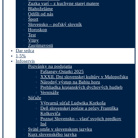
Zuzka varí – z kuchyne starej matere
Blahoželáme
Odišli od nás
Šport
Slovensko – poľský slovník
Horoskop
Test
Vtipy
Zaujímavosti
Dar srdca
1,5%
Infoservis
Pozvánky na podujatia
Fašiangy-Ostatki 2025
XXXII. Dni slovenskej kultúry v Malopoľsku
Národný výstup na Babiu horu
Prehliadka krajanských dychových hudieb
Vernisáže
Súťaže
Výtvarná súťaž Ludwika Korkoša
Deň slovenskej poézie a prózy Františka
Kolkoviča
Poznaj Slovensko – vlasť svojich predkov
Iné
Sväté omše v slovenskom jazyku
Kurz slovenského jazyka