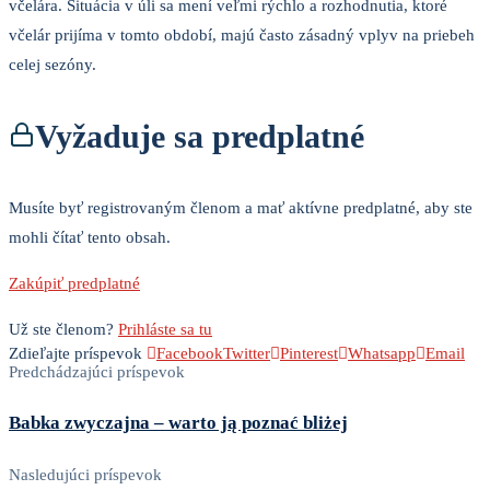
včelára. Situácia v úli sa mení veľmi rýchlo a rozhodnutia, ktoré
včelár prijíma v tomto období, majú často zásadný vplyv na priebeh
celej sezóny.
Vyžaduje sa predplatné
Musíte byť registrovaným členom a mať aktívne predplatné, aby ste
mohli čítať tento obsah.
Zakúpiť predplatné
Už ste členom?
Prihláste sa tu
Zdieľajte príspevok
Facebook
Twitter
Pinterest
Whatsapp
Email
Predchádzajúci príspevok
Babka zwyczajna – warto ją poznać bliżej
Nasledujúci príspevok