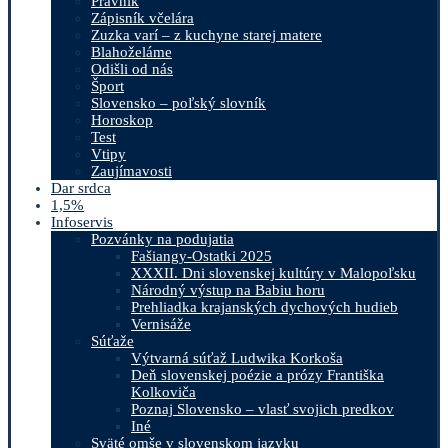
Právnik
Zápisník včelára
Zuzka varí – z kuchyne starej matere
Blahoželáme
Odišli od nás
Šport
Slovensko – poľský slovník
Horoskop
Test
Vtipy
Zaujímavosti
Dar srdca
1,5%
Infoservis
Pozvánky na podujatia
Fašiangy-Ostatki 2025
XXXII. Dni slovenskej kultúry v Malopoľsku
Národný výstup na Babiu horu
Prehliadka krajanských dychových hudieb
Vernisáže
Súťaže
Výtvarná súťaž Ludwika Korkoša
Deň slovenskej poézie a prózy Františka
Kolkoviča
Poznaj Slovensko – vlasť svojich predkov
Iné
Sväté omše v slovenskom jazyku