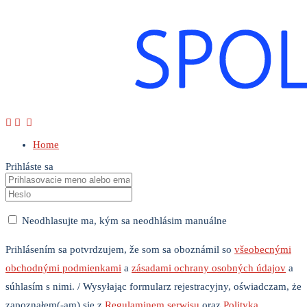
Home
Prihláste sa
Neodhlasujte ma, kým sa neodhlásim manuálne
Prihlásením sa potvrdzujem, že som sa oboznámil so
všeobecnými
obchodnými podmienkami
a
zásadami ochrany osobných údajov
a
súhlasím s nimi. / Wysyłając formularz rejestracyjny, oświadczam, że
zapoznałem(-am) się z
Regulaminem serwisu
oraz
Polityka