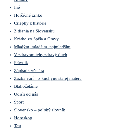
Iné
Horčičné zrnko
Čriepky z histórie
Z diania na Slovensku
Krátko zo Spiša a Oravy
Mladým, mladším, najmladším
V zdravom tele, zdravý duch
Právnik
Zápisník včelára
Zuzka varí – z kuchyne starej matere
Blahoželáme
Odišli od nás
Šport
Slovensko – poľský slovník
Horoskop
Test