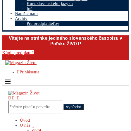
Kurz slovenského jazyka
Iné
Napíšte nám
Archív
Pre predplatiteľov
Vitajte na stránke jediného slovenského časopisu v
Poľsku ŽIVOT!
Kúpiť predplatné
0.00
€
0
Cart
Prihlásenie
Vyhľadať
Úvod
O nás
Život