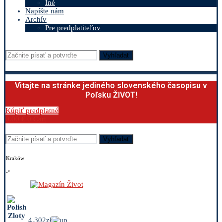
Iné
Napíšte nám
Archív
Pre predplatiteľov
Vyhľadať
Vitajte na stránke jediného slovenského časopisu v
Poľsku ŽIVOT!
Kúpiť predplatné
0.00
€
0
Cart
Vyhľadať
Kraków
-º
4.302zł