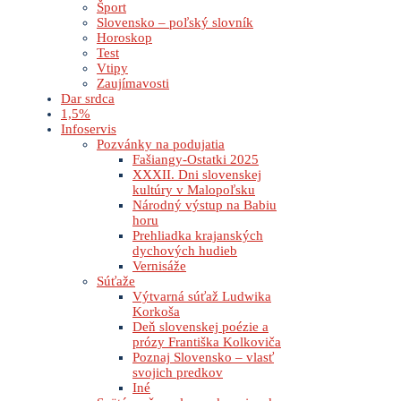
Šport
Slovensko – poľský slovník
Horoskop
Test
Vtipy
Zaujímavosti
Dar srdca
1,5%
Infoservis
Pozvánky na podujatia
Fašiangy-Ostatki 2025
XXXII. Dni slovenskej
kultúry v Malopoľsku
Národný výstup na Babiu
horu
Prehliadka krajanských
dychových hudieb
Vernisáže
Súťaže
Výtvarná súťaž Ludwika
Korkoša
Deň slovenskej poézie a
prózy Františka Kolkoviča
Poznaj Slovensko – vlasť
svojich predkov
Iné