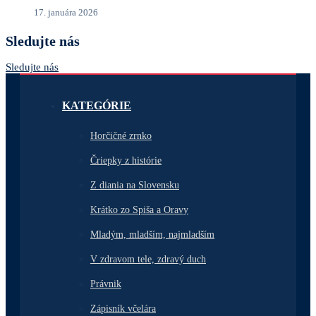
17. januára 2026
Sledujte nás
Sledujte nás
KATEGÓRIE
Horčičné zrnko
Čriepky z histórie
Z diania na Slovensku
Krátko zo Spiša a Oravy
Mladým, mladším, najmladším
V zdravom tele, zdravý duch
Právnik
Zápisník včelára