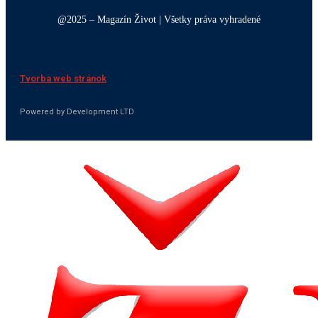
@2025 – Magazín Život | Všetky práva vyhradené
Tvorba web stránok
Powered by Development LTD