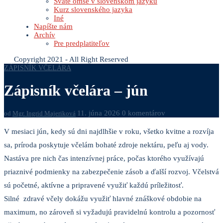
Sväté omše v slovenskom jazyku
Kurz slovenského jazyka
Iné
Napíšte nám
Archív
Pre predplatiteľov
Copyright 2021 - All Right Reserved
ZÁPISNÍK VČELÁRA
Zápisník včelára – jún
11. júna 2026
0 komentárov
od
Mgr. Ingrid Majeriková
V mesiaci jún, kedy sú dni najdlhšie v roku, všetko kvitne a rozvíja
sa, príroda poskytuje včelám bohaté zdroje nektáru, peľu aj vody.
Nastáva pre nich čas intenzívnej práce, počas ktorého využívajú
priaznivé podmienky na zabezpečenie zásob a ďalší rozvoj. Včelstvá
sú početné, aktívne a pripravené využiť každú príležitosť.
Silné zdravé včely dokážu využiť hlavné znáškové obdobie na
maximum, no zároveň si vyžadujú pravidelnú kontrolu a pozornosť