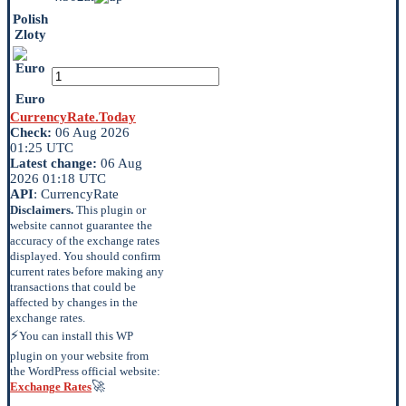
Polish
Zloty
Euro
CurrencyRate.Today
Check:
06 Aug 2026
01:25 UTC
Latest change:
06 Aug
2026 01:18 UTC
API
: CurrencyRate
Disclaimers.
This plugin or
website cannot guarantee the
accuracy of the exchange rates
displayed. You should confirm
current rates before making any
transactions that could be
affected by changes in the
exchange rates.
⚡
You can install this WP
plugin on your website from
the WordPress official website:
🚀
Exchange Rates