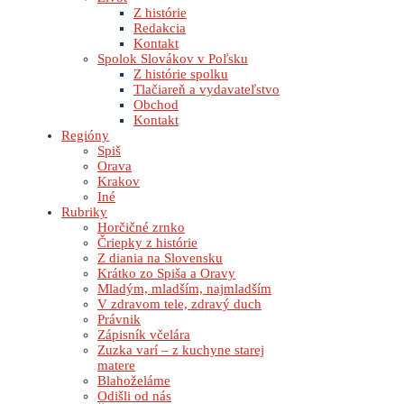
Z histórie
Redakcia
Kontakt
Spolok Slovákov v Poľsku
Z histórie spolku
Tlačiareň a vydavateľstvo
Obchod
Kontakt
Regióny
Spiš
Orava
Krakov
Iné
Rubriky
Horčičné zrnko
Čriepky z histórie
Z diania na Slovensku
Krátko zo Spiša a Oravy
Mladým, mladším, najmladším
V zdravom tele, zdravý duch
Právnik
Zápisník včelára
Zuzka varí – z kuchyne starej
matere
Blahoželáme
Odišli od nás