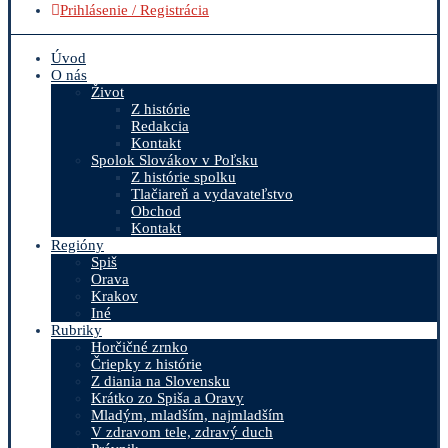
Prihlásenie / Registrácia
Úvod
O nás
Život
Z histórie
Redakcia
Kontakt
Spolok Slovákov v Poľsku
Z histórie spolku
Tlačiareň a vydavateľstvo
Obchod
Kontakt
Regióny
Spiš
Orava
Krakov
Iné
Rubriky
Horčičné zrnko
Čriepky z histórie
Z diania na Slovensku
Krátko zo Spiša a Oravy
Mladým, mladším, najmladším
V zdravom tele, zdravý duch