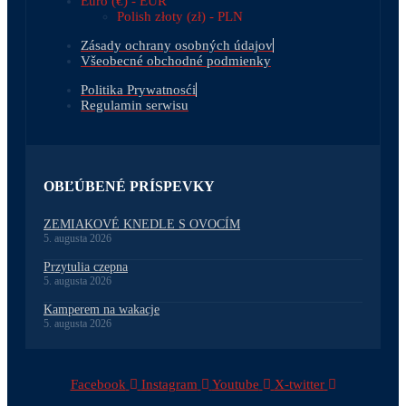
Euro (€) - EUR
Polish złoty (zł) - PLN
Zásady ochrany osobných údajov
Všeobecné obchodné podmienky
Politika Prywatnosći
Regulamin serwisu
OBĽÚBENÉ PRÍSPEVKY
ZEMIAKOVÉ KNEDLE S OVOCÍM
5. augusta 2026
Przytulia czepna
5. augusta 2026
Kamperem na wakacje
5. augusta 2026
Facebook
Instagram
Youtube
X-twitter