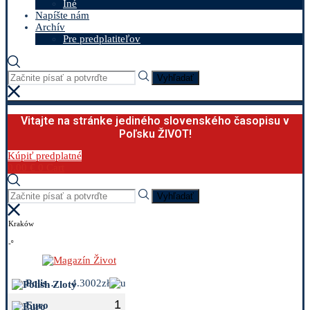
Iné
Napíšte nám
Archív
Pre predplatiteľov
Vyhľadať
Vitajte na stránke jediného slovenského časopisu v
Poľsku ŽIVOT!
Kúpiť predplatné
0.00
€
0
Cart
Vyhľadať
Kraków
-º
Polish Zloty
4.3002zł
Euro