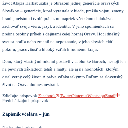
Život Alojza Harkabúzika je obrazom jednej generácie oravských
Slovákov – generácie, ktorá vyrastala v biede, prežila vojnu, zmeny
hraníc, neistotu i tvrdú prácu, no napriek všetkému si dokázala
zachovať svoju vieru, jazyk a identitu. V jeho spomienkach sa
prelína osobný príbeh s dejinami celej hornej Oravy. Hoci dnešný
svet sa podľa neho zmenil na nepoznanie, v jeho slovách cítiť
pokoru, pracovitosť a hlboký vzťah k rodnému kraju.
Dom, ktorý vlastnými rukami postavil v Jablonke Boroch, nestojí len
na pevných základoch tehál a malty, ale aj na hodnotách, ktorým
ostal verný celý život. A práve vďaka takýmto ľuďom sa slovenský
život na Orave dodnes nestratil.
Zdieľajte príspevok
Facebook
Twitter
Pinterest
Whatsapp
Email
Predchádzajúci príspevok
Zápisník včelára – jún
Nasledujúci príspevok