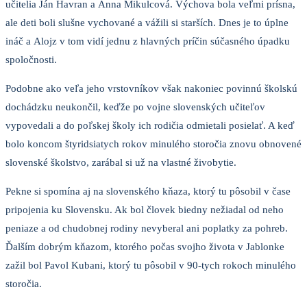
učitelia Ján Havran a Anna Mikulcová. Výchova bola veľmi prísna,
ale deti boli slušne vychované a vážili si starších. Dnes je to úplne
ináč a Alojz v tom vidí jednu z hlavných príčin súčasného úpadku
spoločnosti.
Podobne ako veľa jeho vrstovníkov však nakoniec povinnú školskú
dochádzku neukončil, keďže po vojne slovenských učiteľov
vypovedali a do poľskej školy ich rodičia odmietali posielať. A keď
bolo koncom štyridsiatych rokov minulého storočia znovu obnovené
slovenské školstvo, zarábal si už na vlastné živobytie.
Pekne si spomína aj na slovenského kňaza, ktorý tu pôsobil v čase
pripojenia ku Slovensku. Ak bol človek biedny nežiadal od neho
peniaze a od chudobnej rodiny nevyberal ani poplatky za pohreb.
Ďalším dobrým kňazom, ktorého počas svojho života v Jablonke
zažil bol Pavol Kubani, ktorý tu pôsobil v 90-tych rokoch minulého
storočia.