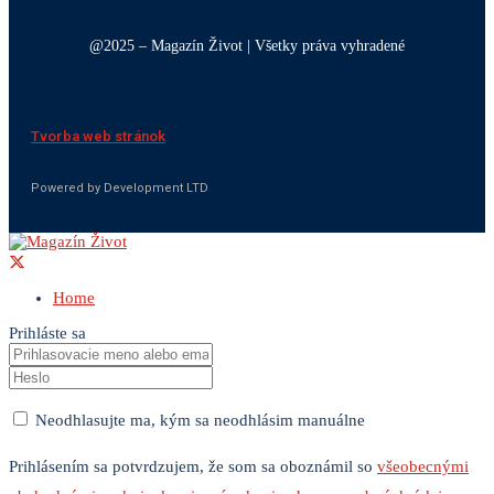
@2025 – Magazín Život | Všetky práva vyhradené
Tvorba web stránok
Powered by Development LTD
Home
Prihláste sa
Neodhlasujte ma, kým sa neodhlásim manuálne
Prihlásením sa potvrdzujem, že som sa oboznámil so
všeobecnými