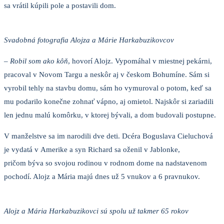
sa vrátil kúpili pole a postavili dom.
Svadobná fotografia Alojza a Márie Harkabuzikovcov
–
Robil som ako kôň
, hovorí Alojz. Vypomáhal v miestnej pekárni,
pracoval v Novom Targu a neskôr aj v českom Bohumíne. Sám si
vyrobil tehly na stavbu domu, sám ho vymuroval o potom, keď sa
mu podarilo konečne zohnať vápno, aj omietol. Najskôr si zariadili
len jednu malú komôrku, v ktorej bývali, a dom budovali postupne.
V manželstve sa im narodili dve deti. Dcéra Boguslava Cieluchová
je vydatá v Amerike a syn Richard sa oženil v Jablonke,
pričom býva so svojou rodinou v rodnom dome na nadstavenom
pochodí. Alojz a Mária majú dnes už 5 vnukov a 6 pravnukov.
Alojz a Mária Harkabuzikovci sú spolu už takmer 65 rokov