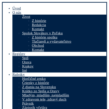
Úvod
O nás
Život
Z histórie
Redakcia
Kontakt
Spolok Slovákov v Poľsku
Z histórie spolku
Tlačiareň a vydavateľstvo
Obchod
Kontakt
Regióny
Spiš
Orava
Krakov
Iné
Rubriky
Horčičné zrnko
Čriepky z histórie
Z diania na Slovensku
Krátko zo Spiša a Oravy
Mladým, mladším, najmladším
V zdravom tele, zdravý duch
Právnik
Zápisník včelára