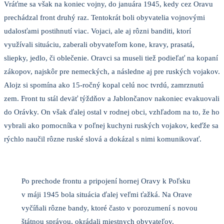
Vráťme sa však na koniec vojny, do januára 1945, kedy cez Oravu
prechádzal front druhý raz. Tentokrát boli obyvatelia vojnovými
udalosťami postihnutí viac. Vojaci, ale aj rôzni banditi, ktorí
využívali situáciu, zaberali obyvateľom kone, kravy, prasatá,
sliepky, jedlo, či oblečenie. Oravci sa museli tiež podieľať na kopaní
zákopov, najskôr pre nemeckých, a následne aj pre ruských vojakov.
Alojz si spomína ako 15-ročný kopal celú noc tvrdú, zamrznutú
zem. Front tu stál deväť týždňov a Jablončanov nakoniec evakuovali
do Orávky. On však ďalej ostal v rodnej obci, vzhľadom na to, že ho
vybrali ako pomocníka v poľnej kuchyni ruských vojakov, keďže sa
rýchlo naučil rôzne ruské slová a dokázal s nimi komunikovať.
Po prechode frontu a pripojení hornej Oravy k Poľsku
v máji 1945 bola situácia ďalej veľmi ťažká. Na Orave
vyčíňali rôzne bandy, ktoré často v porozumení s novou
štátnou správou, okrádali miestnych obyvateľov.