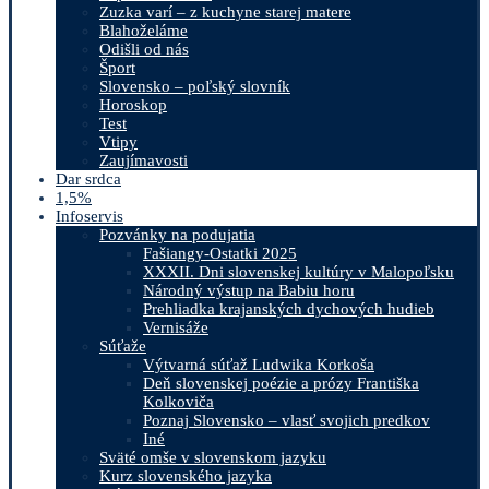
Zuzka varí – z kuchyne starej matere
Blahoželáme
Odišli od nás
Šport
Slovensko – poľský slovník
Horoskop
Test
Vtipy
Zaujímavosti
Dar srdca
1,5%
Infoservis
Pozvánky na podujatia
Fašiangy-Ostatki 2025
XXXII. Dni slovenskej kultúry v Malopoľsku
Národný výstup na Babiu horu
Prehliadka krajanských dychových hudieb
Vernisáže
Súťaže
Výtvarná súťaž Ludwika Korkoša
Deň slovenskej poézie a prózy Františka
Kolkoviča
Poznaj Slovensko – vlasť svojich predkov
Iné
Sväté omše v slovenskom jazyku
Kurz slovenského jazyka