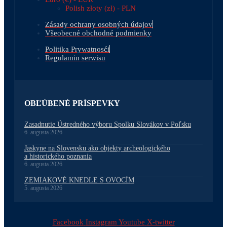
Polish złoty (zł) - PLN
Zásady ochrany osobných údajov
Všeobecné obchodné podmienky
Politika Prywatnosći
Regulamin serwisu
OBĽÚBENÉ PRÍSPEVKY
Zasadnutie Ústredného výboru Spolku Slovákov v Poľsku
6. augusta 2026
Jaskyne na Slovensku ako objekty archeologického
a historického poznania
6. augusta 2026
ZEMIAKOVÉ KNEDLE S OVOCÍM
5. augusta 2026
Facebook
Instagram
Youtube
X-twitter