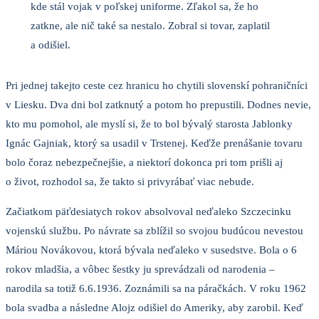
kde stál vojak v poľskej uniforme. Zľakol sa, že ho
zatkne, ale nič také sa nestalo. Zobral si tovar, zaplatil
a odišiel.
Pri jednej takejto ceste cez hranicu ho chytili slovenskí pohraničníci
v Liesku. Dva dni bol zatknutý a potom ho prepustili. Dodnes nevie,
kto mu pomohol, ale myslí si, že to bol bývalý starosta Jablonky
Ignác Gajniak, ktorý sa usadil v Trstenej. Keďže prenášanie tovaru
bolo čoraz nebezpečnejšie, a niektorí dokonca pri tom prišli aj
o život, rozhodol sa, že takto si privyrábať viac nebude.
Začiatkom päťdesiatych rokov absolvoval neďaleko Szczecinku
vojenskú službu. Po návrate sa zblížil so svojou budúcou nevestou
Máriou Novákovou, ktorá bývala neďaleko v susedstve. Bola o 6
rokov mladšia, a vôbec šestky ju sprevádzali od narodenia –
narodila sa totiž 6.6.1936. Zoznámili sa na páračkách. V roku 1962
bola svadba a následne Alojz odišiel do Ameriky, aby zarobil. Keď