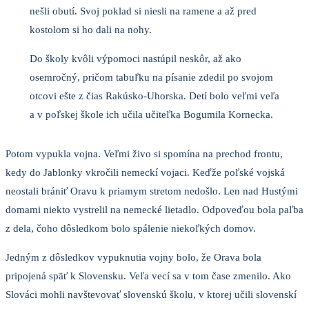
nešli obutí. Svoj poklad si niesli na ramene a až pred
kostolom si ho dali na nohy.
Do školy kvôli výpomoci nastúpil neskôr, až ako
osemročný, pričom tabuľku na písanie zdedil po svojom
otcovi ešte z čias Rakúsko-Uhorska. Detí bolo veľmi veľa
a v poľskej škole ich učila učiteľka Bogumila Kornecka.
Potom vypukla vojna. Veľmi živo si spomína na prechod frontu,
kedy do Jablonky vkročili nemeckí vojaci. Keďže poľské vojská
neostali brániť Oravu k priamym stretom nedošlo. Len nad Hustými
domami niekto vystrelil na nemecké lietadlo. Odpoveďou bola paľba
z dela, čoho dôsledkom bolo spálenie niekoľkých domov.
Jedným z dôsledkov vypuknutia vojny bolo, že Orava bola
pripojená späť k Slovensku. Veľa vecí sa v tom čase zmenilo. Ako
Slováci mohli navštevovať slovenskú školu, v ktorej učili slovenskí