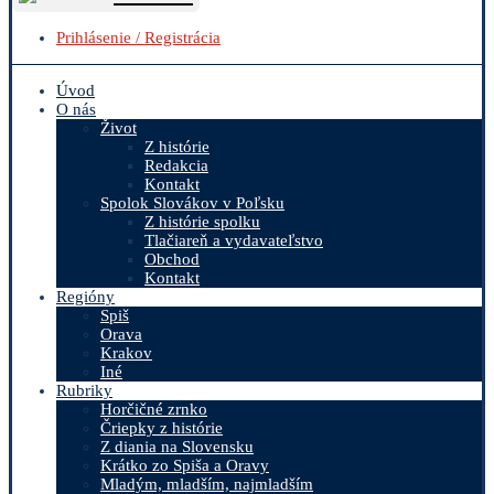
Prihlásenie / Registrácia
Úvod
O nás
Život
Z histórie
Redakcia
Kontakt
Spolok Slovákov v Poľsku
Z histórie spolku
Tlačiareň a vydavateľstvo
Obchod
Kontakt
Regióny
Spiš
Orava
Krakov
Iné
Rubriky
Horčičné zrnko
Čriepky z histórie
Z diania na Slovensku
Krátko zo Spiša a Oravy
Mladým, mladším, najmladším