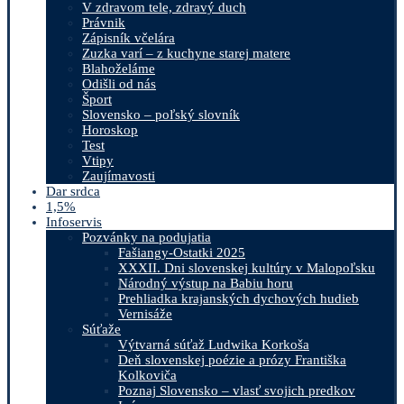
V zdravom tele, zdravý duch
Právnik
Zápisník včelára
Zuzka varí – z kuchyne starej matere
Blahoželáme
Odišli od nás
Šport
Slovensko – poľský slovník
Horoskop
Test
Vtipy
Zaujímavosti
Dar srdca
1,5%
Infoservis
Pozvánky na podujatia
Fašiangy-Ostatki 2025
XXXII. Dni slovenskej kultúry v Malopoľsku
Národný výstup na Babiu horu
Prehliadka krajanských dychových hudieb
Vernisáže
Súťaže
Výtvarná súťaž Ludwika Korkoša
Deň slovenskej poézie a prózy Františka
Kolkoviča
Poznaj Slovensko – vlasť svojich predkov