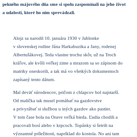
pekného májového dňa sme si spolu zaspomínali na jeho život
a udalosti, ktoré ho ním sprevádzali.
Alojz sa narodil 10. januára 1930 v Jablonke
v slovenskej rodine Jána Harkabuzika a Jany, rodenej
Albertušákovej. Teda vlastne trochu skôr, už na Troch
kráľov, ale kvôli veľkej zime a mrazom sa so zápisom do
matriky oneskorili, a tak má vo všetkých dokumentoch
zapísaný tento dátum.
Mal deväť súrodencov, pričom z chlapcov bol najstarší.
Od malička tak musel pomáhať na gazdovstve
a privyrábať si službou u iných gazdov ako pastier.
V tom čase bola na Orave veľká bieda. Ľudia chodili a
pracovali bosí alebo v krpcoch. Topánky si šetrili na
významné príležitosti, napríklad do kostola. No ani tam