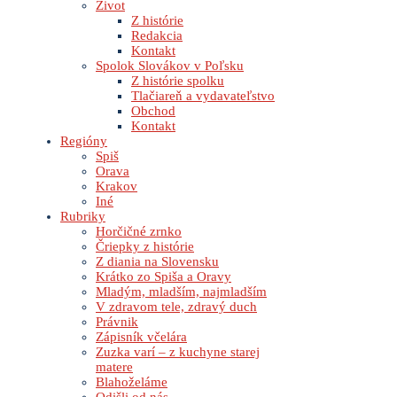
Život
Z histórie
Redakcia
Kontakt
Spolok Slovákov v Poľsku
Z histórie spolku
Tlačiareň a vydavateľstvo
Obchod
Kontakt
Regióny
Spiš
Orava
Krakov
Iné
Rubriky
Horčičné zrnko
Čriepky z histórie
Z diania na Slovensku
Krátko zo Spiša a Oravy
Mladým, mladším, najmladším
V zdravom tele, zdravý duch
Právnik
Zápisník včelára
Zuzka varí – z kuchyne starej
matere
Blahoželáme