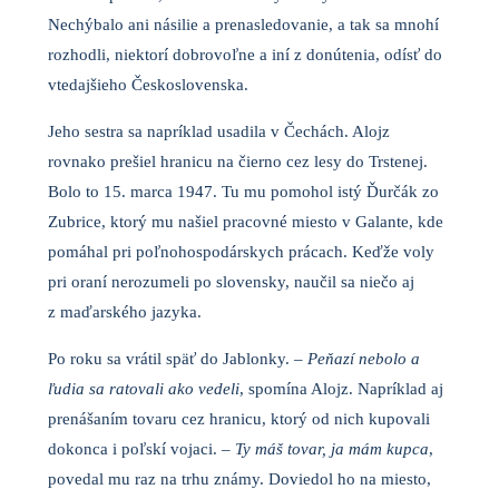
Nechýbalo ani násilie a prenasledovanie, a tak sa mnohí
rozhodli, niektorí dobrovoľne a iní z donútenia, odísť do
vtedajšieho Československa.
Jeho sestra sa napríklad usadila v Čechách. Alojz
rovnako prešiel hranicu na čierno cez lesy do Trstenej.
Bolo to 15. marca 1947. Tu mu pomohol istý Ďurčák zo
Zubrice, ktorý mu našiel pracovné miesto v Galante, kde
pomáhal pri poľnohospodárskych prácach. Keďže voly
pri oraní nerozumeli po slovensky, naučil sa niečo aj
z maďarského jazyka.
Po roku sa vrátil späť do Jablonky. –
Peňazí nebolo a
ľudia sa ratovali ako vedeli
, spomína Alojz. Napríklad aj
prenášaním tovaru cez hranicu, ktorý od nich kupovali
dokonca i poľskí vojaci. –
Ty máš tovar, ja mám kupca
,
povedal mu raz na trhu známy. Doviedol ho na miesto,