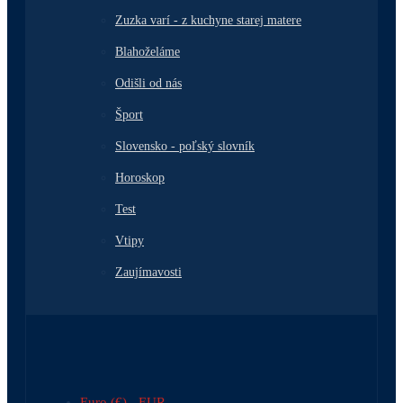
Zuzka varí - z kuchyne starej matere
Blahoželáme
Odišli od nás
Šport
Slovensko - poľský slovník
Horoskop
Test
Vtipy
Zaujímavosti
Euro (€) - EUR