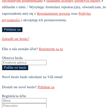
obchodnými podmienkami
a
zásadami ochrany osobných údajov
a
súhlasím s nimi. / Wysyłając formularz rejestracyjny, oświadczam, że
zapoznałem(-am) się z
Regulaminem serwisu
oraz
Polityka
prywatności
i akceptuję ich postanowienia.
Zabudli ste heslo?
Ešte u nás nemáte účet?
Registrujte sa tu
Obnova hesla
Nové heslo bude odoslané na Váš email
Dostali ste nové heslo?
Prihláste sa
Registrácia účtu