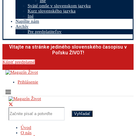
Iné
Sväté omše v slovenskom jazyku
Kurz slovenského jazyka
Iné
Napíšte nám
Archív
Pre predplatiteľov
Vitajte na stránke jediného slovenského časopisu v
Poľsku ŽIVOT!
Kúpiť predplatné
0.00
€
0
Cart
Prihlásenie
Vyhľadať
Úvod
O nás