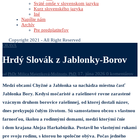
Sväté omše v slovenskom jazyku
Kurz slovenského jazyka
Iné
Napíšte nám
Archív
Pre predplatiteľov
Copyright 2021 - All Right Reserved
ORAVA
Hrdý Slovák z Jablonky-Borov
17. júna 2026
0 komentárov
od
PhDr. Milica Majeriková-Molitoris, PhD.
Medzi obcami Chyžné a Jablonka sa nachádza miestna časť
Jablonka Bory. Kedysi močaristé a rašelinové rovne zarastené
vzácnym druhom borovice rašelinnej, od ktorej dostali názov,
dnes prekypujú čulým životom. Sú samostatnou obcou s vlastnou
farnosťou, školou a rodinnými domami, medzi ktorými čnie
i dom krajana Alojza Harkabúzika. Postavil ho vlastnými rukami
pre svoju rodinu, s ktorou ho spoločne obýva. Počas jedného