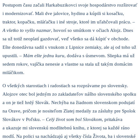
Postupom času začali Harkabuzikovci svoje hospodárstvo rozširovať
i modernizovať. Mali dve jalovice, hydinu a kúpili si kosačku,
traktor, kopačku, mláťačku i iné stroje, ktoré im uľahčovali prácu. –
A všetko to vyšlo nazmar
, hovorí so smútkom v očiach Alojz. Dnes
sa už totiž neoplatí gazdovať, veď všetko sa dá kúpiť v obchode.
Ešte donedávna sadil s vnukom z Lipnice zemiaky, ale aj od toho už
upustili. –
Mám ešte jednu kuru
, dodáva s úsmevom. Sliepka má už
sedem rokov, vajíčka nenesie a vlastne sa stala už takým domácim
miláčikom.
O všetkých starostiach i radostiach sa rozprávame po slovensky.
Alojzov otec bol jedným zo zakladateľov nášho slovenského spolku
a on je tiež hrdý Slovák. Nechýba na žiadnom slovenskom podujatí
na Orave, pričom je nositeľom Zlatej medaily za zásluhy pre Spolok
Slovákov v Poľsku. –
Celý život som bol Slovákom
, pritakáva
a ukazuje mi slovenskú modlitebnú knihu, z ktorej sa každé ráno
modlí. Na polici sa nachádzajú aj všetky čísla Života, ba i slovenské