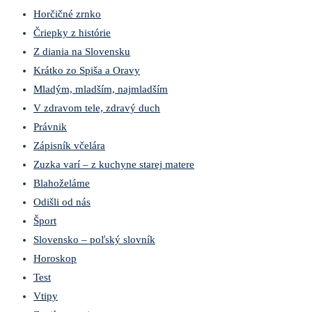
Horčičné zrnko
Čriepky z histórie
Z diania na Slovensku
Krátko zo Spiša a Oravy
Mladým, mladším, najmladším
V zdravom tele, zdravý duch
Právnik
Zápisník včelára
Zuzka varí – z kuchyne starej matere
Blahoželáme
Odišli od nás
Šport
Slovensko – poľský slovník
Horoskop
Test
Vtipy