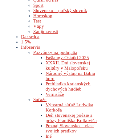
Odišli od nás
Šport
Slovensko – poľský slovník
Horoskop
Test
Vtipy
Zaujímavosti
Dar srdca
1,5%
Infoservis
Pozvánky na podujatia
Fašiangy-Ostatki 2025
XXXII. Dni slovenskej
kultúry v Malopoľsku
Národný výstup na Babiu
horu
Prehliadka krajanských
dychových hudieb
Vernisáže
Súťaže
Výtvarná súťaž Ludwika
Korkoša
Deň slovenskej poézie a
prózy Františka Kolkoviča
Poznaj Slovensko – vlasť
svojich predkov
Iné