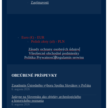
Zaujímavosti
Euro (€) - EUR
Polish złoty (zł) - PLN
Zásady ochrany osobných údajov
Všeobecné obchodné podmienky
Politika Prywatnosći
Regulamin serwisu
OBĽÚBENÉ PRÍSPEVKY
Zasadnutie Ústredného výboru Spolku Slovákov v Poľsku
6. augusta 2026
Jaskyne na Slovensku ako objekty archeologického
a historického poznania
6. augusta 2026