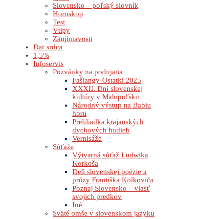
Slovensko – poľský slovník
Horoskop
Test
Vtipy
Zaujímavosti
Dar srdca
1,5%
Infoservis
Pozvánky na podujatia
Fašiangy-Ostatki 2025
XXXII. Dni slovenskej
kultúry v Malopoľsku
Národný výstup na Babiu
horu
Prehliadka krajanských
dychových hudieb
Vernisáže
Súťaže
Výtvarná súťaž Ludwika
Korkoša
Deň slovenskej poézie a
prózy Františka Kolkoviča
Poznaj Slovensko – vlasť
svojich predkov
Iné
Sväté omše v slovenskom jazyku