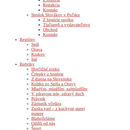
Z histórie
Redakcia
Kontakt
Spolok Slovákov v Poľsku
Z histórie spolku
Tlačiareň a vydavateľstvo
Obchod
Kontakt
Regióny
Spiš
Orava
Krakov
Iné
Rubriky
Horčičné zrnko
Čriepky z histórie
Z diania na Slovensku
Krátko zo Spiša a Oravy
Mladým, mladším, najmladším
V zdravom tele, zdravý duch
Právnik
Zápisník včelára
Zuzka varí – z kuchyne starej
matere
Blahoželáme
Odišli od nás
Šport