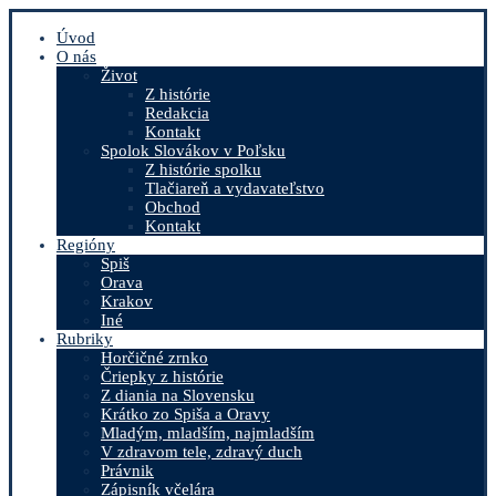
Úvod
O nás
Život
Z histórie
Redakcia
Kontakt
Spolok Slovákov v Poľsku
Z histórie spolku
Tlačiareň a vydavateľstvo
Obchod
Kontakt
Regióny
Spiš
Orava
Krakov
Iné
Rubriky
Horčičné zrnko
Čriepky z histórie
Z diania na Slovensku
Krátko zo Spiša a Oravy
Mladým, mladším, najmladším
V zdravom tele, zdravý duch
Právnik
Zápisník včelára