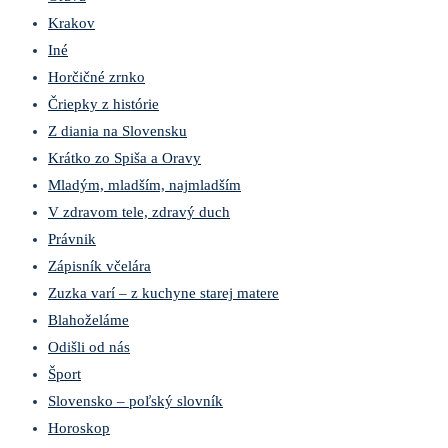
Krakov
Iné
Horčičné zrnko
Čriepky z histórie
Z diania na Slovensku
Krátko zo Spiša a Oravy
Mladým, mladším, najmladším
V zdravom tele, zdravý duch
Právnik
Zápisník včelára
Zuzka varí – z kuchyne starej matere
Blahoželáme
Odišli od nás
Šport
Slovensko – poľský slovník
Horoskop