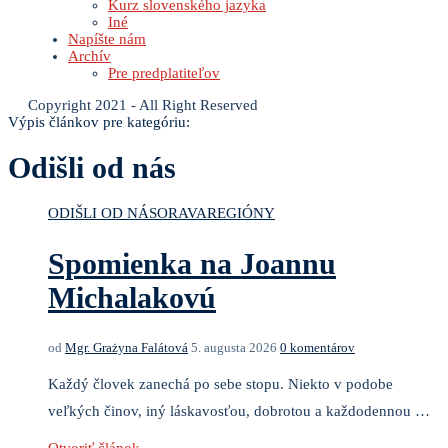
Kurz slovenského jazyka
Iné
Napíšte nám
Archív
Pre predplatiteľov
Copyright 2021 - All Right Reserved
Výpis článkov pre kategóriu:
Odišli od nás
ODIŠLI OD NÁS
ORAVA
REGIÓNY
Spomienka na Joannu
Michalakovú
od
Mgr. Grażyna Falátová
5. augusta 2026
0 komentárov
Každý človek zanechá po sebe stopu. Niekto v podobe
veľkých činov, iný láskavosťou, dobrotou a každodennou …