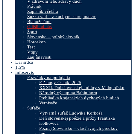
V zdravom tele, zdravý duch
Právnik
Zápisník včelára
Zuzka varí – z kuchyne starej matere
Blahoželáme
Odišli od nás
Šport
Slovensko – poľský slovník
Horoskop
Test
Vtipy
Zaujímavosti
Dar srdca
1,5%
Infoservis
Pozvánky na podujatia
Fašiangy-Ostatki 2025
XXXII. Dni slovenskej kultúry v Malopoľsku
Národný výstup na Babiu horu
Prehliadka krajanských dychových hudieb
Vernisáže
Súťaže
Výtvarná súťaž Ludwika Korkoša
Deň slovenskej poézie a prózy Františka
Kolkoviča
Poznaj Slovensko – vlasť svojich predkov
Iné