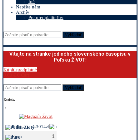
Iné
Napíšte nám
Archív
Pre predplatiteľov
Vyhľadať
Vitajte na stránke jediného slovenského časopisu v
Poľsku ŽIVOT!
Kúpiť predplatné
0.00
€
0
Cart
Vyhľadať
Kraków
-º
Polish Zloty
4.3014zł
Euro