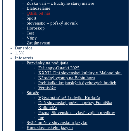
Zuzka varí – z kuchyne starej matere
Blahoželáme
Odišli od nás
Šport
Slovensko – poľský slovník
Horoskop
Test
Vtipy
Zaujímavosti
Dar srdca
1,5%
Infoservis
Pozvánky na podujatia
Fašiangy-Ostatki 2025
XXXII. Dni slovenskej kultúry v Malopoľsku
Národný výstup na Babiu horu
Prehliadka krajanských dychových hudieb
Vernisáže
Súťaže
Výtvarná súťaž Ludwika Korkoša
Deň slovenskej poézie a prózy Františka
Kolkoviča
Poznaj Slovensko – vlasť svojich predkov
Iné
Sväté omše v slovenskom jazyku
Kurz slovenského jazyka