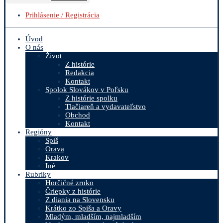
Prihlásenie / Registrácia
Úvod
O nás
Život
Z histórie
Redakcia
Kontakt
Spolok Slovákov v Poľsku
Z histórie spolku
Tlačiareň a vydavateľstvo
Obchod
Kontakt
Regióny
Spiš
Orava
Krakov
Iné
Rubriky
Horčičné zrnko
Čriepky z histórie
Z diania na Slovensku
Krátko zo Spiša a Oravy
Mladým, mladším, najmladším