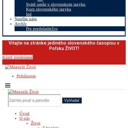
Sväté omše v slovenskom jazyku
Kurz slovenského jazyka
Iné
Napíšte nám
Archív
Pre predplatiteľov
Vitajte na stránke jediného slovenského časopisu v
Poľsku ŽIVOT!
Kúpiť predplatné
0.00
€
0
Cart
Prihlásenie
Vyhľadať
Úvod
O nás
Život