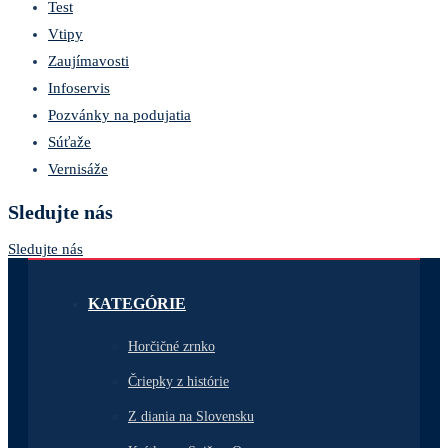
Test
Vtipy
Zaujímavosti
Infoservis
Pozvánky na podujatia
Súťaže
Vernisáže
Sledujte nás
Sledujte nás
KATEGÓRIE
Horčičné zrnko
Čriepky z histórie
Z diania na Slovensku