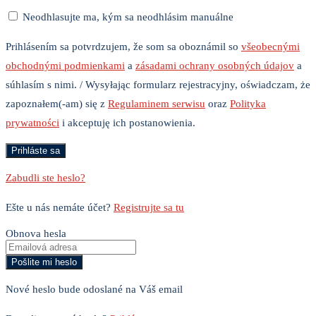
Neodhlasujte ma, kým sa neodhlásim manuálne
Prihlásením sa potvrdzujem, že som sa oboznámil so
všeobecnými
obchodnými podmienkami
a
zásadami ochrany osobných údajov
a
súhlasím s nimi. / Wysyłając formularz rejestracyjny, oświadczam, że
zapoznałem(-am) się z
Regulaminem serwisu
oraz
Polityka
prywatności
i akceptuję ich postanowienia.
Zabudli ste heslo?
Ešte u nás nemáte účet?
Registrujte sa tu
Obnova hesla
Nové heslo bude odoslané na Váš email