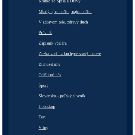
Krátko zo Spiša a Oravy
Mladým, mladším, najmladším
V zdravom tele, zdravý duch
Právnik
Zápisník včelára
Zuzka varí - z kuchyne starej matere
Blahoželáme
Odišli od nás
Šport
Slovensko - poľský slovník
Horoskop
Test
Vtipy