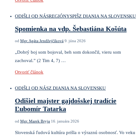
Otvoriť článok
ODIŠLI OD NÁS
REGIÓNY
SPIŠ
Z DIANIA NA SLOVENSKU
Spomienka na vdp. Šebastiána Košúta
od
Mgr. Agáta Jendžejčíková
9. júna 2026
„Dobrý boj som bojoval, beh som dokončil, vieru som
zachoval.” (2 Tim 4, 7) …
Otvoriť článok
ODIŠLI OD NÁS
Z DIANIA NA SLOVENSKU
Odišiel majster gajdošskej tradície
Ľubomír Tatarka
od
Mgr. Marek Bryja
16. januára 2026
Slovenská ľudová kultúra prišla o výraznú osobnosť. Vo veku