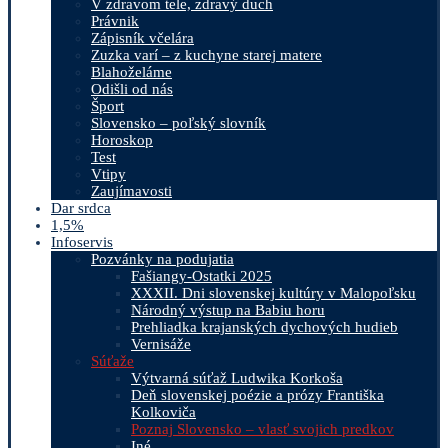
V zdravom tele, zdravý duch
Právnik
Zápisník včelára
Zuzka varí – z kuchyne starej matere
Blahoželáme
Odišli od nás
Šport
Slovensko – poľský slovník
Horoskop
Test
Vtipy
Zaujímavosti
Dar srdca
1,5%
Infoservis
Pozvánky na podujatia
Fašiangy-Ostatki 2025
XXXII. Dni slovenskej kultúry v Malopoľsku
Národný výstup na Babiu horu
Prehliadka krajanských dychových hudieb
Vernisáže
Súťaže
Výtvarná súťaž Ludwika Korkoša
Deň slovenskej poézie a prózy Františka
Kolkoviča
Poznaj Slovensko – vlasť svojich predkov
Iné