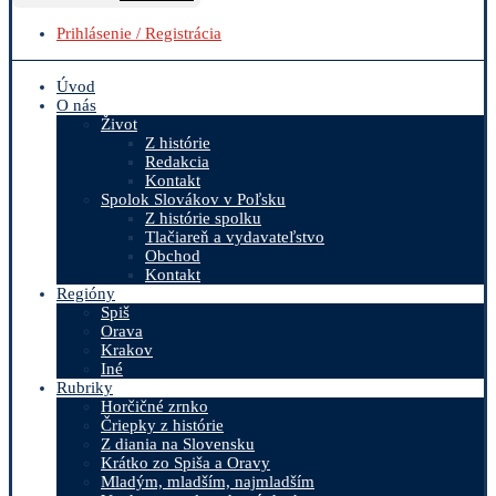
Prihlásenie / Registrácia
Úvod
O nás
Život
Z histórie
Redakcia
Kontakt
Spolok Slovákov v Poľsku
Z histórie spolku
Tlačiareň a vydavateľstvo
Obchod
Kontakt
Regióny
Spiš
Orava
Krakov
Iné
Rubriky
Horčičné zrnko
Čriepky z histórie
Z diania na Slovensku
Krátko zo Spiša a Oravy
Mladým, mladším, najmladším