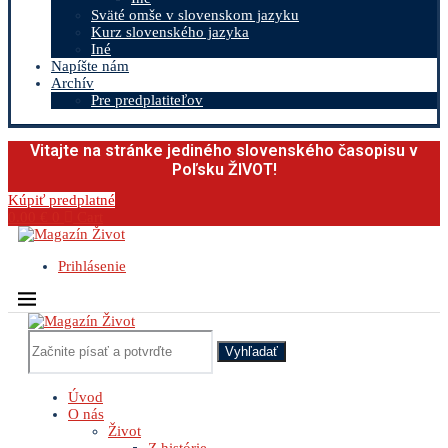
Sväté omše v slovenskom jazyku
Kurz slovenského jazyka
Iné
Napíšte nám
Archív
Pre predplatiteľov
Vitajte na stránke jediného slovenského časopisu v
Poľsku ŽIVOT!
Kúpiť predplatné
0.00
€
0
Cart
Prihlásenie
Vyhľadať
Úvod
O nás
Život