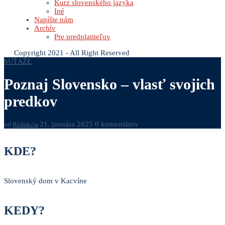
Kurz slovenského jazyka
Iné
Napíšte nám
Archív
Pre predplatiteľov
Copyright 2021 - All Right Reserved
SÚŤAŽE
Poznaj Slovensko – vlasť svojich
predkov
21. januára 2025
0 komentárov
od
Redakcia
KDE?
Slovenský dom v Kacvíne
KEDY?