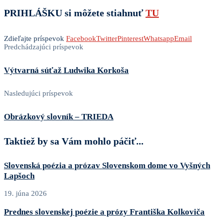
PRIHLÁŠKU si môžete stiahnuť
TU
Zdieľajte príspevok
Facebook
Twitter
Pinterest
Whatsapp
Email
Predchádzajúci príspevok
Výtvarná súťaž Ludwika Korkoša
Nasledujúci príspevok
Obrázkový slovník – TRIEDA
Taktiež by sa Vám mohlo páčiť...
Slovenská poézia a prózav Slovenskom dome vo Vyšných
Lapšoch
19. júna 2026
Prednes slovenskej poézie a prózy Františka Kolkoviča