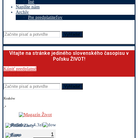
Iné
Napíšte nám
Archív
Pre predplatiteľov
Vyhľadať
Vitajte na stránke jediného slovenského časopisu v
Poľsku ŽIVOT!
Kúpiť predplatné
0.00
€
0
Cart
Vyhľadať
Kraków
-º
Polish Zloty
4.3zł
Euro