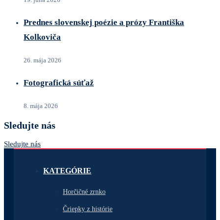
Prednes slovenskej poézie a prózy Františka
Kolkoviča
26. mája 2026
Fotografická súťaž
8. mája 2026
Sledujte nás
Sledujte nás
KATEGÓRIE
Horčičné zrnko
Čriepky z histórie