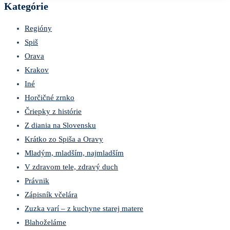
Kategórie
Regióny
Spiš
Orava
Krakov
Iné
Horčičné zrnko
Čriepky z histórie
Z diania na Slovensku
Krátko zo Spiša a Oravy
Mladým, mladším, najmladším
V zdravom tele, zdravý duch
Právnik
Zápisník včelára
Zuzka varí – z kuchyne starej matere
Blahoželáme