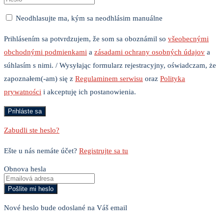
Neodhlasujte ma, kým sa neodhlásim manuálne
Prihlásením sa potvrdzujem, že som sa oboznámil so
všeobecnými
obchodnými podmienkami
a
zásadami ochrany osobných údajov
a
súhlasím s nimi. / Wysyłając formularz rejestracyjny, oświadczam, że
zapoznałem(-am) się z
Regulaminem serwisu
oraz
Polityka
prywatności
i akceptuję ich postanowienia.
Zabudli ste heslo?
Ešte u nás nemáte účet?
Registrujte sa tu
Obnova hesla
Nové heslo bude odoslané na Váš email