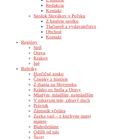
Z histórie
Redakcia
Kontakt
Spolok Slovákov v Poľsku
Z histórie spolku
Tlačiareň a vydavateľstvo
Obchod
Kontakt
Regióny
Spiš
Orava
Krakov
Iné
Rubriky
Horčičné zrnko
Čriepky z histórie
Z diania na Slovensku
Krátko zo Spiša a Oravy
Mladým, mladším, najmladším
V zdravom tele, zdravý duch
Právnik
Zápisník včelára
Zuzka varí – z kuchyne starej
matere
Blahoželáme
Odišli od nás
Šport