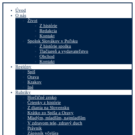
Úvod
O nás
Život
Z histórie
Redakcia
Kontakt
Spolok Slovákov v Poľsku
Z histórie spolku
Tlačiareň a vydavateľstvo
Obchod
Kontakt
Regióny
Spiš
Orava
Krakov
Iné
Rubriky
Horčičné zrnko
Čriepky z histórie
Z diania na Slovensku
Krátko zo Spiša a Oravy
Mladým, mladším, najmladším
V zdravom tele, zdravý duch
Právnik
Zápisník včelára