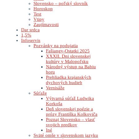
Slovensko – poľský slovník
Horoskop
Test
Vtipy
Zaujímavosti
Dar srdca
1,5%
Infoservis
Pozvánky na podujatia
Fašiangy-Ostatki 2025
XXXII. Dni slovenskej
kultúry v Malopoľsku
Národný výstup na Babiu
horu
Prehliadka krajanských
dychových hudieb
Vernisáže
Súťaže
Výtvarná súťaž Ludwika
Korkoša
Deň slovenskej poézie a
prózy Františka Kolkoviča
Poznaj Slovensko – vlasť
svojich predkov
Iné
Sväté omše v slovenskom jazyku