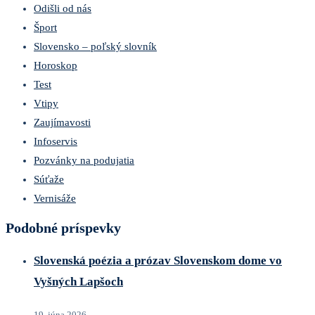
Odišli od nás
Šport
Slovensko – poľský slovník
Horoskop
Test
Vtipy
Zaujímavosti
Infoservis
Pozvánky na podujatia
Súťaže
Vernisáže
Podobné príspevky
Slovenská poézia a prózav Slovenskom dome vo
Vyšných Lapšoch
19. júna 2026