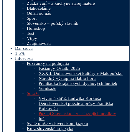
Zuzka varí – z kuchyne starej matere
Blahoželáme
Odišli od nás
Šport
Slovensko – poľský slovník
Horoskop
Test
Vtipy
Zaujímavosti
Dar srdca
1,5%
Infoservis
Pozvánky na podujatia
Fašiangy-Ostatki 2025
XXXII. Dni slovenskej kultúry v Malopoľsku
Národný výstup na Babiu horu
Prehliadka krajanských dychových hudieb
Vernisáže
Súťaže
Výtvarná súťaž Ludwika Korkoša
Deň slovenskej poézie a prózy Františka
Kolkoviča
Poznaj Slovensko – vlasť svojich predkov
Iné
Sväté omše v slovenskom jazyku
Kurz slovenského jazyka