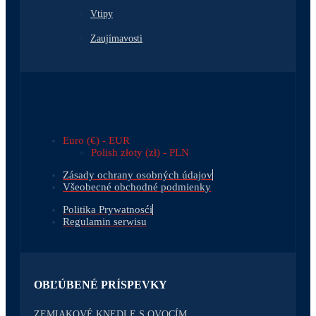
Vtipy
Zaujímavosti
Euro (€) - EUR
Polish złoty (zł) - PLN
Zásady ochrany osobných údajov
Všeobecné obchodné podmienky
Politika Prywatnosći
Regulamin serwisu
OBĽÚBENÉ PRÍSPEVKY
ZEMIAKOVÉ KNEDLE S OVOCÍM