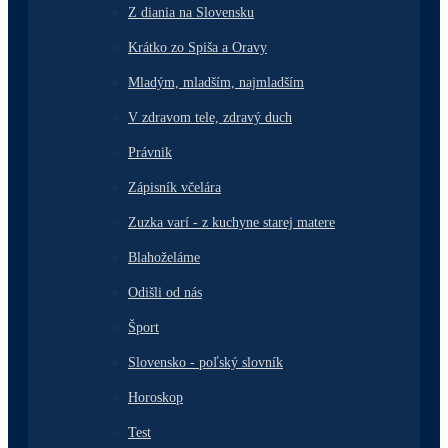
Z diania na Slovensku
Krátko zo Spiša a Oravy
Mladým, mladším, najmladším
V zdravom tele, zdravý duch
Právnik
Zápisník včelára
Zuzka varí - z kuchyne starej matere
Blahoželáme
Odišli od nás
Šport
Slovensko - poľský slovník
Horoskop
Test