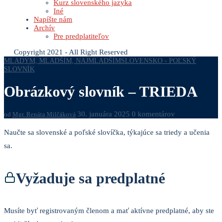
Kurz slovenského jazyka
Iné
Napíšte nám
Archív
Pre predplatiteľov
Copyright 2021 - All Right Reserved
MLADÝM, MLADŠÍM, NAJMLADŠÍM
SLOVENSKO - POĽSKÝ
SLOVNÍK
Obrázkový slovník – TRIEDA
30. januára 2025
0 komentárov
od
Mgr. Renáta Milčáková
Naučte sa slovenské a poľské slovíčka, týkajúce sa triedy a učenia
sa.
Vyžaduje sa predplatné
Musíte byť registrovaným členom a mať aktívne predplatné, aby ste