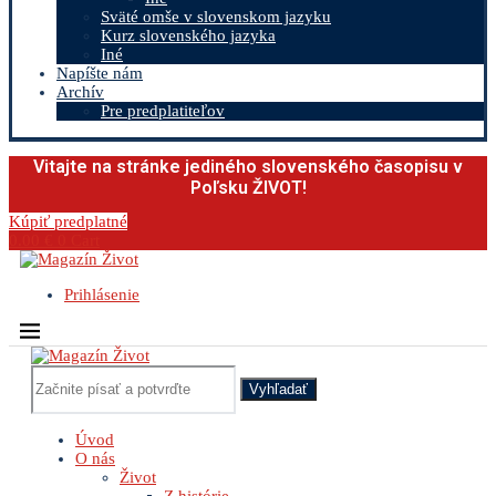
Sväté omše v slovenskom jazyku
Kurz slovenského jazyka
Iné
Napíšte nám
Archív
Pre predplatiteľov
Vitajte na stránke jediného slovenského časopisu v
Poľsku ŽIVOT!
Kúpiť predplatné
0.00
€
0
Cart
Prihlásenie
Vyhľadať
Úvod
O nás
Život