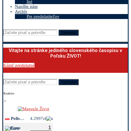
Iné
Napíšte nám
Archív
Pre predplatiteľov
Vyhľadať
Vitajte na stránke jediného slovenského časopisu v
Poľsku ŽIVOT!
Kúpiť predplatné
0.00
€
0
Cart
Vyhľadať
Kraków
-º
Polish Zloty
4.2997zł
Euro