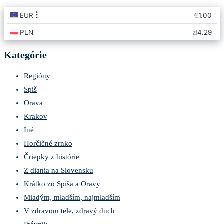
Kategórie
Regióny
Spiš
Orava
Krakov
Iné
Horčičné zrnko
Čriepky z histórie
Z diania na Slovensku
Krátko zo Spiša a Oravy
Mladým, mladším, najmladším
V zdravom tele, zdravý duch