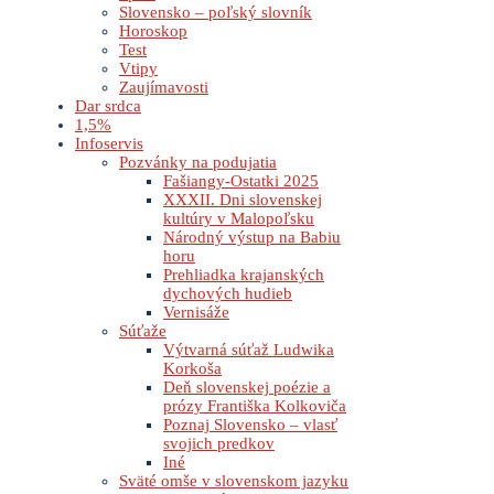
Slovensko – poľský slovník
Horoskop
Test
Vtipy
Zaujímavosti
Dar srdca
1,5%
Infoservis
Pozvánky na podujatia
Fašiangy-Ostatki 2025
XXXII. Dni slovenskej
kultúry v Malopoľsku
Národný výstup na Babiu
horu
Prehliadka krajanských
dychových hudieb
Vernisáže
Súťaže
Výtvarná súťaž Ludwika
Korkoša
Deň slovenskej poézie a
prózy Františka Kolkoviča
Poznaj Slovensko – vlasť
svojich predkov
Iné
Sväté omše v slovenskom jazyku