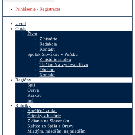
Prihlásenie / Registrácia
Úvod
O nás
Život
Z histórie
Redakcia
Kontakt
Spolok Slovákov v Poľsku
Z histórie spolku
Tlačiareň a vydavateľstvo
Obchod
Kontakt
Regióny
Spiš
Orava
Krakov
Iné
Rubriky
Horčičné zrnko
Čriepky z histórie
Z diania na Slovensku
Krátko zo Spiša a Oravy
Mladým, mladším, najmladším