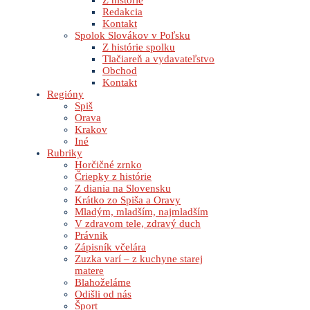
Z histórie
Redakcia
Kontakt
Spolok Slovákov v Poľsku
Z histórie spolku
Tlačiareň a vydavateľstvo
Obchod
Kontakt
Regióny
Spiš
Orava
Krakov
Iné
Rubriky
Horčičné zrnko
Čriepky z histórie
Z diania na Slovensku
Krátko zo Spiša a Oravy
Mladým, mladším, najmladším
V zdravom tele, zdravý duch
Právnik
Zápisník včelára
Zuzka varí – z kuchyne starej
matere
Blahoželáme
Odišli od nás
Šport