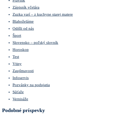
Právnik
Zápisník včelára
Zuzka varí – z kuchyne starej matere
Blahoželáme
Odišli od nás
Šport
Slovensko – poľský slovník
Horoskop
Test
Vtipy
Zaujímavosti
Infoservis
Pozvánky na podujatia
Súťaže
Vernisáže
Podobné príspevky