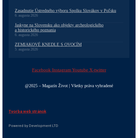
Zasadnutie Ústredného výboru Spolku Slovákov v Poľsku
6. augusta 2026
Jaskyne na Slovensku ako objekty archeologického
a historického poznania
6. augusta 2026
ZEMIAKOVÉ KNEDLE S OVOCÍM
5. augusta 2026
Facebook
Instagram
Youtube
X-twitter
@2025 – Magazín Život | Všetky práva vyhradené
Tvorba web stránok
Powered by Development LTD