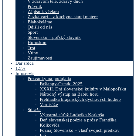
V zdravom tele, zdravý duch
Právnik
Zápisník včelára
Zuzka varí – z kuchyne starej matere
Blahoželáme
Odišli od nás
Šport
Slovensko – poľský slovník
Horoskop
Test
Vtipy
Zaujímavosti
Dar srdca
1,5%
Infoservis
Pozvánky na podujatia
Fašiangy-Ostatki 2025
XXXII. Dni slovenskej kultúry v Malopoľsku
Národný výstup na Babiu horu
Prehliadka krajanských dychových hudieb
Vernisáže
Súťaže
Výtvarná súťaž Ludwika Korkoša
Deň slovenskej poézie a prózy Františka
Kolkoviča
Poznaj Slovensko – vlasť svojich predkov
Iné