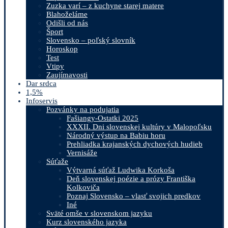
Zuzka varí – z kuchyne starej matere
Blahoželáme
Odišli od nás
Šport
Slovensko – poľský slovník
Horoskop
Test
Vtipy
Zaujímavosti
Dar srdca
1,5%
Infoservis
Pozvánky na podujatia
Fašiangy-Ostatki 2025
XXXII. Dni slovenskej kultúry v Malopoľsku
Národný výstup na Babiu horu
Prehliadka krajanských dychových hudieb
Vernisáže
Súťaže
Výtvarná súťaž Ludwika Korkoša
Deň slovenskej poézie a prózy Františka
Kolkoviča
Poznaj Slovensko – vlasť svojich predkov
Iné
Sväté omše v slovenskom jazyku
Kurz slovenského jazyka