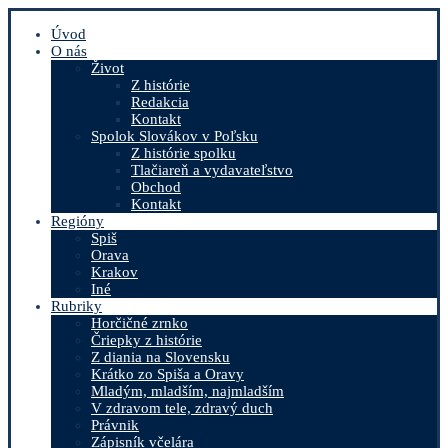
Úvod
O nás
Život
Z histórie
Redakcia
Kontakt
Spolok Slovákov v Poľsku
Z histórie spolku
Tlačiareň a vydavateľstvo
Obchod
Kontakt
Regióny
Spiš
Orava
Krakov
Iné
Rubriky
Horčičné zrnko
Čriepky z histórie
Z diania na Slovensku
Krátko zo Spiša a Oravy
Mladým, mladším, najmladším
V zdravom tele, zdravý duch
Právnik
Zápisník včelára