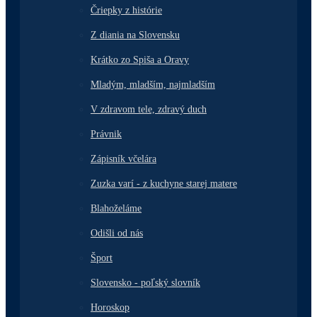
Čriepky z histórie
Z diania na Slovensku
Krátko zo Spiša a Oravy
Mladým, mladším, najmladším
V zdravom tele, zdravý duch
Právnik
Zápisník včelára
Zuzka varí - z kuchyne starej matere
Blahoželáme
Odišli od nás
Šport
Slovensko - poľský slovník
Horoskop