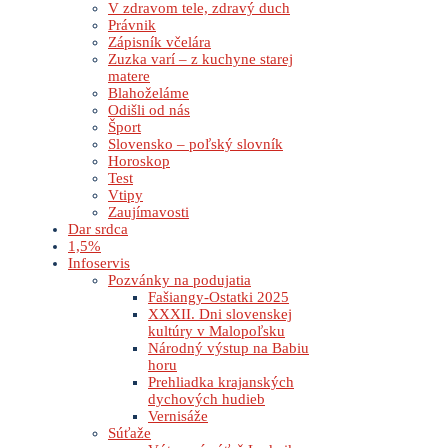
V zdravom tele, zdravý duch
Právnik
Zápisník včelára
Zuzka varí – z kuchyne starej
matere
Blahoželáme
Odišli od nás
Šport
Slovensko – poľský slovník
Horoskop
Test
Vtipy
Zaujímavosti
Dar srdca
1,5%
Infoservis
Pozvánky na podujatia
Fašiangy-Ostatki 2025
XXXII. Dni slovenskej
kultúry v Malopoľsku
Národný výstup na Babiu
horu
Prehliadka krajanských
dychových hudieb
Vernisáže
Súťaže