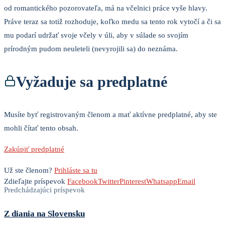
od romantického pozorovateľa, má na včelnici práce vyše hlavy.
Práve teraz sa totiž rozhoduje, koľko medu sa tento rok vytočí a či sa
mu podarí udržať svoje včely v úli, aby v súlade so svojím
prírodným pudom neuleteli (nevyrojili sa) do neznáma.
Vyžaduje sa predplatné
Musíte byť registrovaným členom a mať aktívne predplatné, aby ste
mohli čítať tento obsah.
Zakúpiť predplatné
Už ste členom?
Prihláste sa tu
Zdieľajte príspevok
Facebook
Twitter
Pinterest
Whatsapp
Email
Predchádzajúci príspevok
Z diania na Slovensku