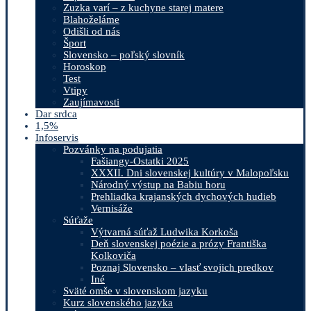
Zuzka varí – z kuchyne starej matere
Blahoželáme
Odišli od nás
Šport
Slovensko – poľský slovník
Horoskop
Test
Vtipy
Zaujímavosti
Dar srdca
1,5%
Infoservis
Pozvánky na podujatia
Fašiangy-Ostatki 2025
XXXII. Dni slovenskej kultúry v Malopoľsku
Národný výstup na Babiu horu
Prehliadka krajanských dychových hudieb
Vernisáže
Súťaže
Výtvarná súťaž Ludwika Korkoša
Deň slovenskej poézie a prózy Františka
Kolkoviča
Poznaj Slovensko – vlasť svojich predkov
Iné
Sväté omše v slovenskom jazyku
Kurz slovenského jazyka