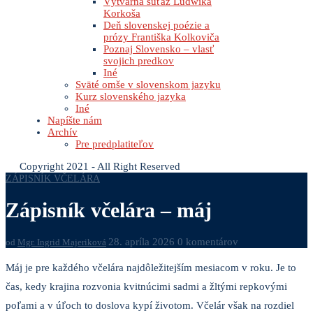
Výtvarná súťaž Ludwika
Korkoša
Deň slovenskej poézie a
prózy Františka Kolkoviča
Poznaj Slovensko – vlasť
svojich predkov
Iné
Sväté omše v slovenskom jazyku
Kurz slovenského jazyka
Iné
Napíšte nám
Archív
Pre predplatiteľov
Copyright 2021 - All Right Reserved
ZÁPISNÍK VČELÁRA
Zápisník včelára – máj
28. apríla 2026
0 komentárov
od
Mgr. Ingrid Majeriková
Máj je pre každého včelára najdôležitejším mesiacom v roku. Je to
čas, kedy krajina rozvonia kvitnúcimi sadmi a žltými repkovými
poľami a v úľoch to doslova kypí životom. Včelár však na rozdiel