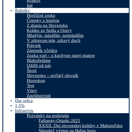
Krakov
Iné
Rubriky
Horčičné zrnko
Čriepky z histórie
Z diania na Slovensku
Krátko zo Spiša a Oravy
Mladým, mladším, najmladším
V zdravom tele, zdravý duch
Právnik
Zápisník včelára
Zuzka varí – z kuchyne starej matere
Blahoželáme
Odišli od nás
Šport
Slovensko – poľský slovník
Horoskop
Test
Vtipy
Zaujímavosti
Dar srdca
1,5%
Infoservis
Pozvánky na podujatia
Fašiangy-Ostatki 2025
XXXII. Dni slovenskej kultúry v Malopoľsku
Národný výstup na Babiu horu