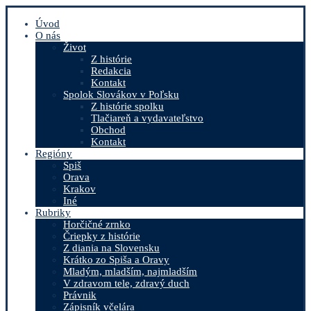
Úvod
O nás
Život
Z histórie
Redakcia
Kontakt
Spolok Slovákov v Poľsku
Z histórie spolku
Tlačiareň a vydavateľstvo
Obchod
Kontakt
Regióny
Spiš
Orava
Krakov
Iné
Rubriky
Horčičné zrnko
Čriepky z histórie
Z diania na Slovensku
Krátko zo Spiša a Oravy
Mladým, mladším, najmladším
V zdravom tele, zdravý duch
Právnik
Zápisník včelára