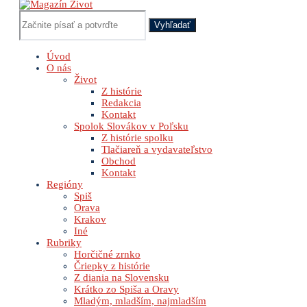
Vyhľadať
Úvod
O nás
Život
Z histórie
Redakcia
Kontakt
Spolok Slovákov v Poľsku
Z histórie spolku
Tlačiareň a vydavateľstvo
Obchod
Kontakt
Regióny
Spiš
Orava
Krakov
Iné
Rubriky
Horčičné zrnko
Čriepky z histórie
Z diania na Slovensku
Krátko zo Spiša a Oravy
Mladým, mladším, najmladším