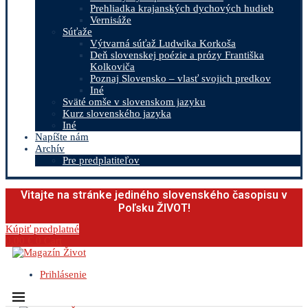
Prehliadka krajanských dychových hudieb
Vernisáže
Súťaže
Výtvarná súťaž Ludwika Korkoša
Deň slovenskej poézie a prózy Františka
Kolkoviča
Poznaj Slovensko – vlasť svojich predkov
Iné
Sväté omše v slovenskom jazyku
Kurz slovenského jazyka
Iné
Napíšte nám
Archív
Pre predplatiteľov
Vitajte na stránke jediného slovenského časopisu v
Poľsku ŽIVOT!
Kúpiť predplatné
0.00
€
0
Cart
Prihlásenie