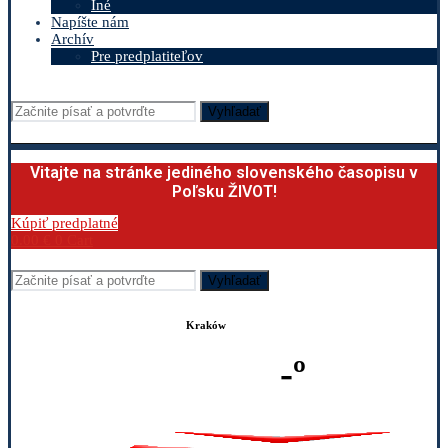
Iné
Napíšte nám
Archív
Pre predplatiteľov
Vyhľadať
Vitajte na stránke jediného slovenského časopisu v
Poľsku ŽIVOT!
Kúpiť predplatné
0.00
€
0
Cart
Vyhľadať
Kraków
-º