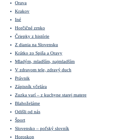
Orava
Krakov
Iné
Horčičné zrnko
Čriepky z histórie
Z diania na Slovensku
Krátko zo Spiša a Oravy
Mladým, mladším, najmladším
V zdravom tele, zdravý duch
Právnik
Zápisník včelára
Zuzka varí – z kuchyne starej matere
Blahoželáme
Odišli od nás
Šport
Slovensko – poľský slovník
Horoskop