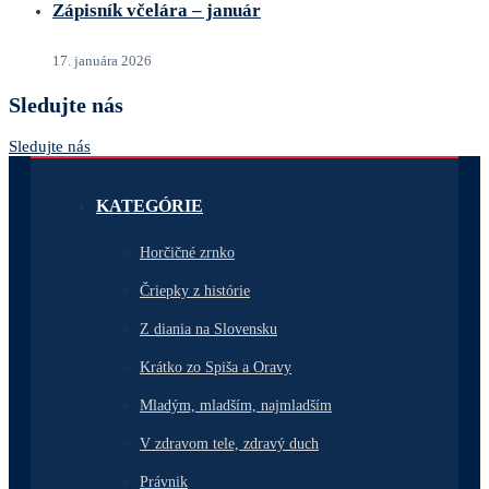
Zápisník včelára – január
17. januára 2026
Sledujte nás
Sledujte nás
KATEGÓRIE
Horčičné zrnko
Čriepky z histórie
Z diania na Slovensku
Krátko zo Spiša a Oravy
Mladým, mladším, najmladším
V zdravom tele, zdravý duch
Právnik