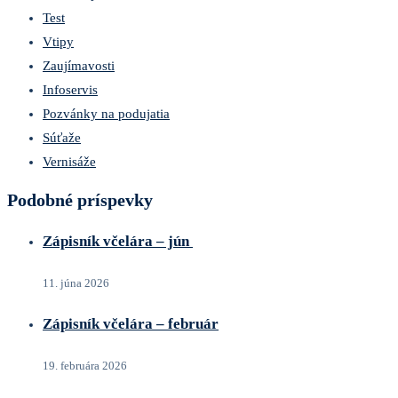
Test
Vtipy
Zaujímavosti
Infoservis
Pozvánky na podujatia
Súťaže
Vernisáže
Podobné príspevky
Zápisník včelára – jún
11. júna 2026
Zápisník včelára – február
19. februára 2026