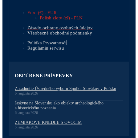
Euro (€) - EUR
Polish złoty (zł) - PLN
Zásady ochrany osobných údajov
Všeobecné obchodné podmienky
Politika Prywatnosći
Regulamin serwisu
OBĽÚBENÉ PRÍSPEVKY
Zasadnutie Ústredného výboru Spolku Slovákov v Poľsku
6. augusta 2026
Jaskyne na Slovensku ako objekty archeologického
a historického poznania
6. augusta 2026
ZEMIAKOVÉ KNEDLE S OVOCÍM
5. augusta 2026