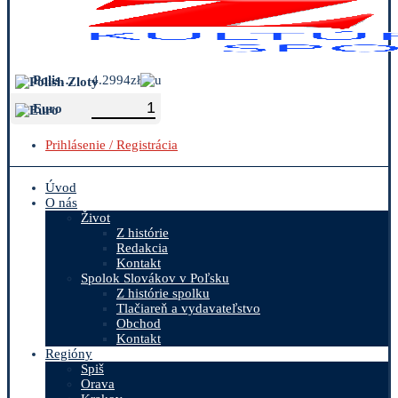
Polish Zloty
4.2994zł
Euro
Prihlásenie / Registrácia
Úvod
O nás
Život
Z histórie
Redakcia
Kontakt
Spolok Slovákov v Poľsku
Z histórie spolku
Tlačiareň a vydavateľstvo
Obchod
Kontakt
Regióny
Spiš
Orava