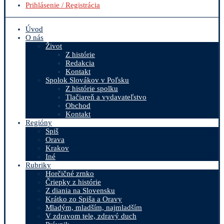
Prihlásenie / Registrácia
Úvod
O nás
Život
Z histórie
Redakcia
Kontakt
Spolok Slovákov v Poľsku
Z histórie spolku
Tlačiareň a vydavateľstvo
Obchod
Kontakt
Regióny
Spiš
Orava
Krakov
Iné
Rubriky
Horčičné zrnko
Čriepky z histórie
Z diania na Slovensku
Krátko zo Spiša a Oravy
Mladým, mladším, najmladším
V zdravom tele, zdravý duch