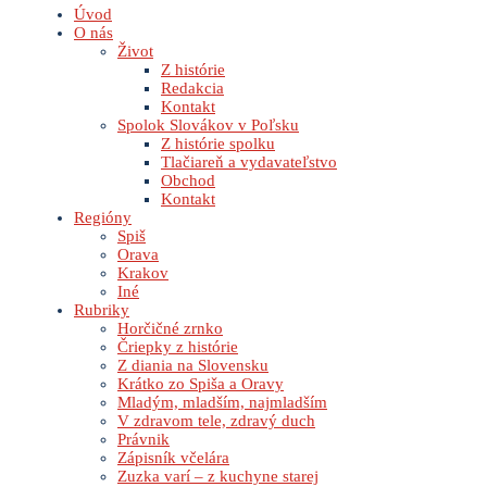
Úvod
O nás
Život
Z histórie
Redakcia
Kontakt
Spolok Slovákov v Poľsku
Z histórie spolku
Tlačiareň a vydavateľstvo
Obchod
Kontakt
Regióny
Spiš
Orava
Krakov
Iné
Rubriky
Horčičné zrnko
Čriepky z histórie
Z diania na Slovensku
Krátko zo Spiša a Oravy
Mladým, mladším, najmladším
V zdravom tele, zdravý duch
Právnik
Zápisník včelára
Zuzka varí – z kuchyne starej