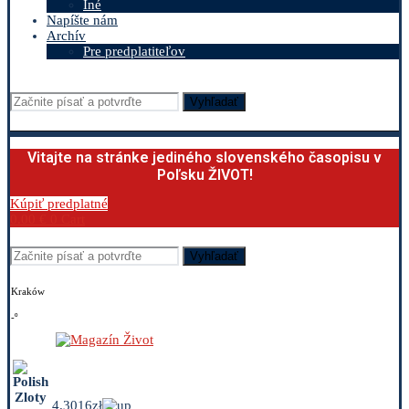
Iné
Napíšte nám
Archív
Pre predplatiteľov
Vyhľadať
Vitajte na stránke jediného slovenského časopisu v
Poľsku ŽIVOT!
Kúpiť predplatné
0.00
€
0
Cart
Vyhľadať
Kraków
-º
4.3016zł