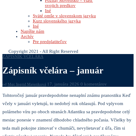
Poznaj Slovensko – vlasť
svojich predkov
Iné
Sväté omše v slovenskom jazyku
Kurz slovenského jazyka
Iné
Napíšte nám
Archív
Pre predplatiteľov
Copyright 2021 - All Right Reserved
ZÁPISNÍK VČELÁRA
Zápisník včelára – január
17. januára 2026
0 komentárov
od
Mgr. Ingrid Majeriková
Tohtoročný január pravdepodobne nenaplní známu pranostiku Keď
včely v januári vyletujú, to nedobrý rok ohlasujú. Pod vplyvom
polárneho víru po oboch stranách Atlantiku sa pravdepodobne celý
mesiac ponesie v znamení dlhodobo chladného počasia. Včielky by
teda mali pokojne zimovať v chumáči, nevylietavať z úľa, čím si