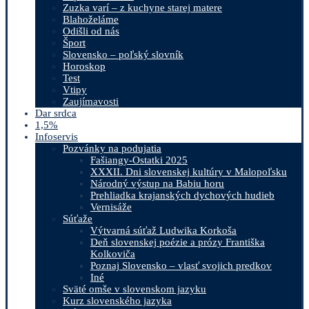
Zuzka varí – z kuchyne starej matere
Blahoželáme
Odišli od nás
Šport
Slovensko – poľský slovník
Horoskop
Test
Vtipy
Zaujímavosti
Dar srdca
1,5%
Infoservis
Pozvánky na podujatia
Fašiangy-Ostatki 2025
XXXII. Dni slovenskej kultúry v Malopoľsku
Národný výstup na Babiu horu
Prehliadka krajanských dychových hudieb
Vernisáže
Súťaže
Výtvarná súťaž Ludwika Korkoša
Deň slovenskej poézie a prózy Františka
Kolkoviča
Poznaj Slovensko – vlasť svojich predkov
Iné
Sväté omše v slovenskom jazyku
Kurz slovenského jazyka