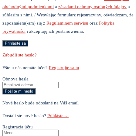
obchodnými podmienkami
a
zásadami ochrany osobných údajov
a
súhlasím s nimi. / Wysyłając formularz rejestracyjny, oświadczam, że
zapoznałem(-am) się z
Regulaminem serwisu
oraz
Polityka
prywatności
i akceptuję ich postanowienia.
Zabudli ste heslo?
Ešte u nás nemáte účet?
Registrujte sa tu
Obnova hesla
Nové heslo bude odoslané na Váš email
Dostali ste nové heslo?
Prihláste sa
Registrácia účtu