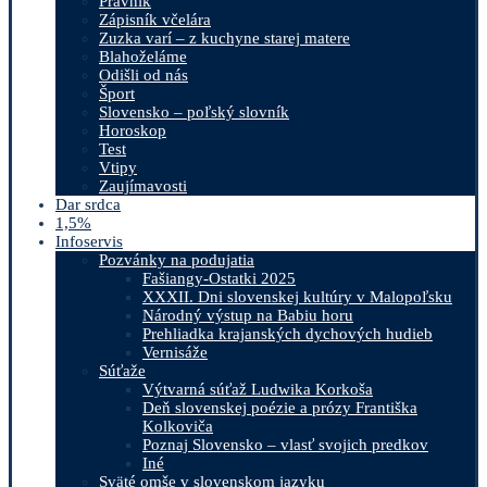
Právnik
Zápisník včelára
Zuzka varí – z kuchyne starej matere
Blahoželáme
Odišli od nás
Šport
Slovensko – poľský slovník
Horoskop
Test
Vtipy
Zaujímavosti
Dar srdca
1,5%
Infoservis
Pozvánky na podujatia
Fašiangy-Ostatki 2025
XXXII. Dni slovenskej kultúry v Malopoľsku
Národný výstup na Babiu horu
Prehliadka krajanských dychových hudieb
Vernisáže
Súťaže
Výtvarná súťaž Ludwika Korkoša
Deň slovenskej poézie a prózy Františka
Kolkoviča
Poznaj Slovensko – vlasť svojich predkov
Iné
Sväté omše v slovenskom jazyku