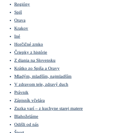
Regióny
Spiš
Orava
Krakov
Iné
Horčičné zrnko
Čriepky z histórie
Z diania na Slovensku
Krátko zo Spiša a Oravy
Mladým, mladším, najmladším
V zdravom tele, zdravý duch
Právnik
Zápisník včelára
Zuzka varí – z kuchyne starej matere
Blahoželáme
Odišli od nás
Šport