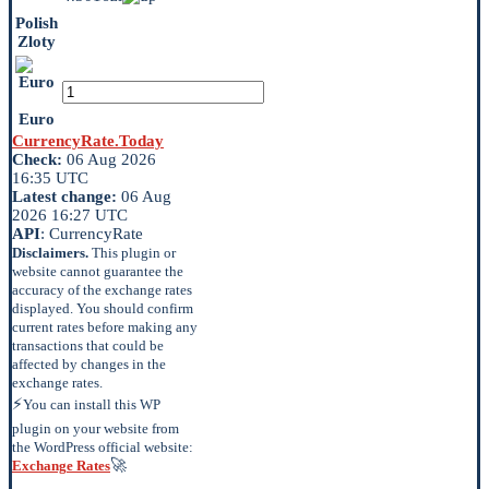
Polish
Zloty
Euro
CurrencyRate.Today
Check:
06 Aug 2026
16:35 UTC
Latest change:
06 Aug
2026 16:27 UTC
API
: CurrencyRate
Disclaimers.
This plugin or
website cannot guarantee the
accuracy of the exchange rates
displayed. You should confirm
current rates before making any
transactions that could be
affected by changes in the
exchange rates.
⚡
You can install this WP
plugin on your website from
the WordPress official website:
🚀
Exchange Rates