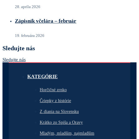
28. apríla 2026
Zápisník včelára – február
19. februára 2026
Sledujte nás
Sledujte nás
KATEGÓRIE
Horčičné zrnko
Čriepky z histórie
Z diania na Slovensku
Krátko zo Spiša a Oravy
Mladým, mladším, najmladším