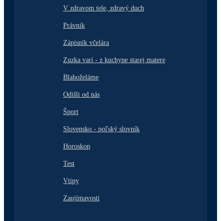
V zdravom tele, zdravý duch
Právnik
Zápisník včelára
Zuzka varí - z kuchyne starej matere
Blahoželáme
Odišli od nás
Šport
Slovensko - poľský slovník
Horoskop
Test
Vtipy
Zaujímavosti