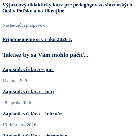
Výjazdový didakticky kurz pre pedagógov zo slovenských
škôl v Poľsku a na Ukrajine
Nasledujúci príspevok
Pripomenieme si v roku 2026 I.
Taktiež by sa Vám mohlo páčiť...
Zápisník včelára – jún
11. júna 2026
Zápisník včelára – máj
28. apríla 2026
Zápisník včelára – február
19. februára 2026
Zápisník včelára – december