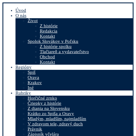
Úvod
O nás
Život
Z histórie
Redakcia
Kontakt
Spolok Slovákov v Poľsku
Z histórie spolku
Tlačiareň a vydavateľstvo
Obchod
Kontakt
Regióny
Spiš
Orava
Krakov
Iné
Rubriky
Horčičné zrnko
Čriepky z histórie
Z diania na Slovensku
Krátko zo Spiša a Oravy
Mladým, mladším, najmladším
V zdravom tele, zdravý duch
Právnik
Zápisník včelára