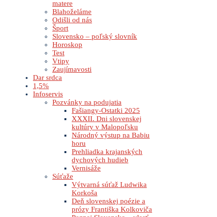
matere
Blahoželáme
Odišli od nás
Šport
Slovensko – poľský slovník
Horoskop
Test
Vtipy
Zaujímavosti
Dar srdca
1,5%
Infoservis
Pozvánky na podujatia
Fašiangy-Ostatki 2025
XXXII. Dni slovenskej
kultúry v Malopoľsku
Národný výstup na Babiu
horu
Prehliadka krajanských
dychových hudieb
Vernisáže
Súťaže
Výtvarná súťaž Ludwika
Korkoša
Deň slovenskej poézie a
prózy Františka Kolkoviča