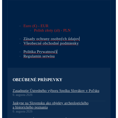
Euro (€) - EUR
Polish złoty (zł) - PLN
Zásady ochrany osobných údajov
Všeobecné obchodné podmienky
Politika Prywatnosći
Regulamin serwisu
OBĽÚBENÉ PRÍSPEVKY
Zasadnutie Ústredného výboru Spolku Slovákov v Poľsku
6. augusta 2026
Jaskyne na Slovensku ako objekty archeologického
a historického poznania
6. augusta 2026