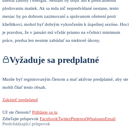
ušetria zásoby i energiu. Nemalo by dôjsť ani k predčasnému
plodovaniu matiek. Ak sa teda nič nepredvídané nestane, tento
mesiac by po dobrom zazimovaní a správanom ošetrení proti
klieštikovi, mohol byť dobrým vykročením k úspešnej sezóne. Hoci
je pravdou, že v januári má včelár priamo na včelnici minimum
práce, predsa len nesmie zabúdať na niektoré úkony.
Vyžaduje sa predplatné
Musíte byť registrovaným členom a mať aktívne predplatné, aby ste
mohli čítať tento obsah.
Zakúpiť predplatné
Už ste členom?
Prihláste sa tu
Zdieľajte príspevok
Facebook
Twitter
Pinterest
Whatsapp
Email
Predchádzajúci príspevok