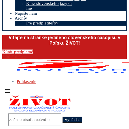
Kurz slovenského jazyka
Iné
Napíšte nám
Archív
Pre predplatiteľov
Vitajte na stránke jediného slovenského časopisu v
Poľsku ŽIVOT!
Kúpiť predplatné
0.00
€
0
Cart
Prihlásenie
Vyhľadať