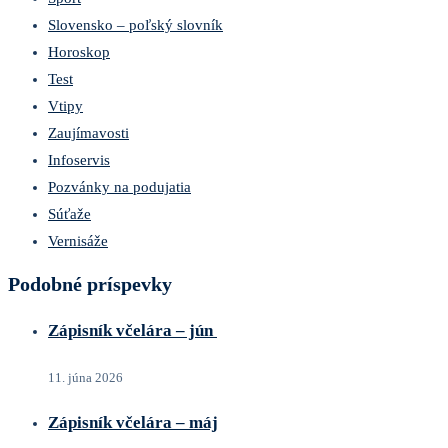
Slovensko – poľský slovník
Horoskop
Test
Vtipy
Zaujímavosti
Infoservis
Pozvánky na podujatia
Súťaže
Vernisáže
Podobné príspevky
Zápisník včelára – jún
11. júna 2026
Zápisník včelára – máj