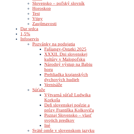
Slovensko – poľský slovník
Horoskop
Test
Vtipy
Zaujímavosti
Dar srdca
1,5%
Infoservis
Pozvánky na podujatia
Fašiangy-Ostatki 2025
XXXII. Dni slovenskej
kultúry v Malopoľsku
Národný výstup na Babiu
horu
Prehliadka krajanských
dychových hudieb
Vernisáže
Súťaže
Výtvarná súťaž Ludwika
Korkoša
Deň slovenskej poézie a
prózy Františka Kolkoviča
Poznaj Slovensko – vlasť
svojich predkov
Iné
Sväté omše v slovenskom jazyku