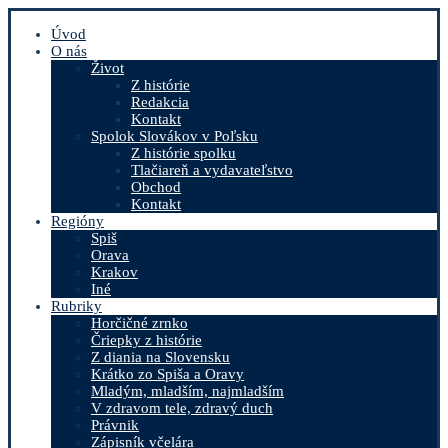
Úvod
O nás
Život
Z histórie
Redakcia
Kontakt
Spolok Slovákov v Poľsku
Z histórie spolku
Tlačiareň a vydavateľstvo
Obchod
Kontakt
Regióny
Spiš
Orava
Krakov
Iné
Rubriky
Horčičné zrnko
Čriepky z histórie
Z diania na Slovensku
Krátko zo Spiša a Oravy
Mladým, mladším, najmladším
V zdravom tele, zdravý duch
Právnik
Zápisník včelára