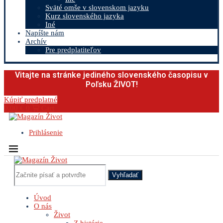
Sväté omše v slovenskom jazyku
Kurz slovenského jazyka
Iné
Napíšte nám
Archív
Pre predplatiteľov
Vitajte na stránke jediného slovenského časopisu v
Poľsku ŽIVOT!
Kúpiť predplatné
0.00
€
0
Cart
Prihlásenie
Vyhľadať
Úvod
O nás
Život