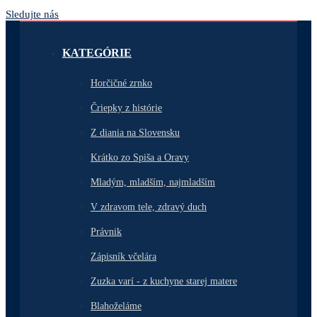
Sledujte nás
KATEGÓRIE
Horčičné zrnko
Čriepky z histórie
Z diania na Slovensku
Krátko zo Spiša a Oravy
Mladým, mladším, najmladším
V zdravom tele, zdravý duch
Právnik
Zápisník včelára
Zuzka varí - z kuchyne starej matere
Blahoželáme