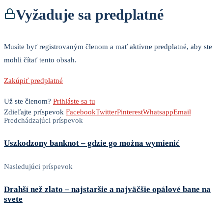
Vyžaduje sa predplatné
Musíte byť registrovaným členom a mať aktívne predplatné, aby ste
mohli čítať tento obsah.
Zakúpiť predplatné
Už ste členom?
Prihláste sa tu
Zdieľajte príspevok
Facebook
Twitter
Pinterest
Whatsapp
Email
Predchádzajúci príspevok
Uszkodzony banknot – gdzie go można wymienić
Nasledujúci príspevok
Drahší než zlato – najstaršie a najväčšie opálové bane na
svete