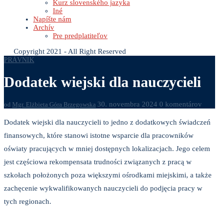
Kurz slovenského jazyka
Iné
Napíšte nám
Archív
Pre predplatiteľov
Copyright 2021 - All Right Reserved
PRÁVNIK
Dodatek wiejski dla nauczycieli
30. novembra 2024
0 komentárov
od
Mgr. Elżbieta Góra Brzegowska
Dodatek wiejski dla nauczycieli to jedno z dodatkowych świadczeń
finansowych, które stanowi istotne wsparcie dla pracowników
oświaty pracujących w mniej dostępnych lokalizacjach. Jego celem
jest częściowa rekompensata trudności związanych z pracą w
szkołach położonych poza większymi ośrodkami miejskimi, a także
zachęcenie wykwalifikowanych nauczycieli do podjęcia pracy w
tych regionach.