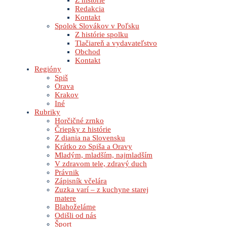
Z histórie
Redakcia
Kontakt
Spolok Slovákov v Poľsku
Z histórie spolku
Tlačiareň a vydavateľstvo
Obchod
Kontakt
Regióny
Spiš
Orava
Krakov
Iné
Rubriky
Horčičné zrnko
Čriepky z histórie
Z diania na Slovensku
Krátko zo Spiša a Oravy
Mladým, mladším, najmladším
V zdravom tele, zdravý duch
Právnik
Zápisník včelára
Zuzka varí – z kuchyne starej
matere
Blahoželáme
Odišli od nás
Šport