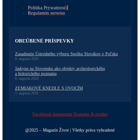
Politika Prywatnosći
Regulamin serwisu
OBĽÚBENÉ PRÍSPEVKY
Zasadnutie Ústredného výboru Spolku Slovákov v Poľsku
6. augusta 2026
Jaskyne na Slovensku ako objekty archeologického
a historického poznania
6. augusta 2026
ZEMIAKOVÉ KNEDLE S OVOCÍM
5. augusta 2026
Facebook
Instagram
Youtube
X-twitter
@2025 – Magazín Život | Všetky práva vyhradené