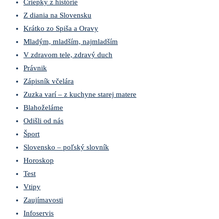
Čriepky z histórie
Z diania na Slovensku
Krátko zo Spiša a Oravy
Mladým, mladším, najmladším
V zdravom tele, zdravý duch
Právnik
Zápisník včelára
Zuzka varí – z kuchyne starej matere
Blahoželáme
Odišli od nás
Šport
Slovensko – poľský slovník
Horoskop
Test
Vtipy
Zaujímavosti
Infoservis