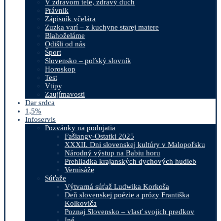
V zdravom tele, zdravý duch
Právnik
Zápisník včelára
Zuzka varí – z kuchyne starej matere
Blahoželáme
Odišli od nás
Šport
Slovensko – poľský slovník
Horoskop
Test
Vtipy
Zaujímavosti
Dar srdca
1,5%
Infoservis
Pozvánky na podujatia
Fašiangy-Ostatki 2025
XXXII. Dni slovenskej kultúry v Malopoľsku
Národný výstup na Babiu horu
Prehliadka krajanských dychových hudieb
Vernisáže
Súťaže
Výtvarná súťaž Ludwika Korkoša
Deň slovenskej poézie a prózy Františka
Kolkoviča
Poznaj Slovensko – vlasť svojich predkov
Iné