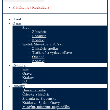
Prihlásenie / Registrácia
Úvod
O nás
Život
Z histórie
Redakcia
Kontakt
Spolok Slovákov v Poľsku
Z histórie spolku
Tlačiareň a vydavateľstvo
Obchod
Kontakt
Regióny
Spiš
Orava
Krakov
Iné
Rubriky
Horčičné zrnko
Čriepky z histórie
Z diania na Slovensku
Krátko zo Spiša a Oravy
Mladým, mladším, najmladším