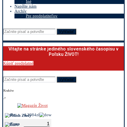
Iné
Napíšte nám
Archív
Pre predplatiteľov
Vyhľadať
Vitajte na stránke jediného slovenského časopisu v
Poľsku ŽIVOT!
Kúpiť predplatné
0.00
€
0
Cart
Vyhľadať
Kraków
-º
Polish Zloty
4.2984zł
Euro