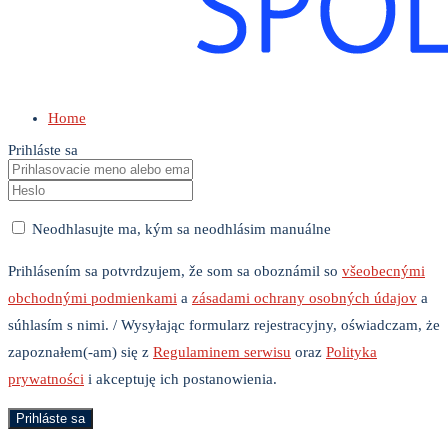
Home
Prihláste sa
Neodhlasujte ma, kým sa neodhlásim manuálne
Prihlásením sa potvrdzujem, že som sa oboznámil so
všeobecnými
obchodnými podmienkami
a
zásadami ochrany osobných údajov
a
súhlasím s nimi. / Wysyłając formularz rejestracyjny, oświadczam, że
zapoznałem(-am) się z
Regulaminem serwisu
oraz
Polityka
prywatności
i akceptuję ich postanowienia.