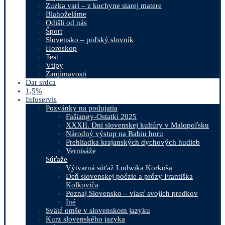
Zuzka varí – z kuchyne starej matere
Blahoželáme
Odišli od nás
Šport
Slovensko – poľský slovník
Horoskop
Test
Vtipy
Zaujímavosti
Dar srdca
1,5%
Infoservis
Pozvánky na podujatia
Fašiangy-Ostatki 2025
XXXII. Dni slovenskej kultúry v Malopoľsku
Národný výstup na Babiu horu
Prehliadka krajanských dychových hudieb
Vernisáže
Súťaže
Výtvarná súťaž Ludwika Korkoša
Deň slovenskej poézie a prózy Františka
Kolkoviča
Poznaj Slovensko – vlasť svojich predkov
Iné
Sväté omše v slovenskom jazyku
Kurz slovenského jazyka