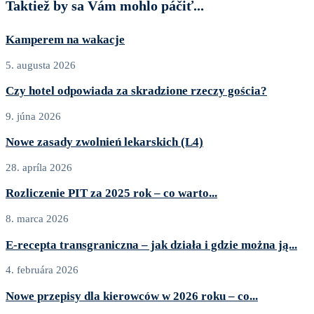
Taktiež by sa Vám mohlo páčiť...
Kamperem na wakacje
5. augusta 2026
Czy hotel odpowiada za skradzione rzeczy gościa?
9. júna 2026
Nowe zasady zwolnień lekarskich (L4)
28. apríla 2026
Rozliczenie PIT za 2025 rok – co warto...
8. marca 2026
E‑recepta transgraniczna – jak działa i gdzie można ją...
4. februára 2026
Nowe przepisy dla kierowców w 2026 roku – co...