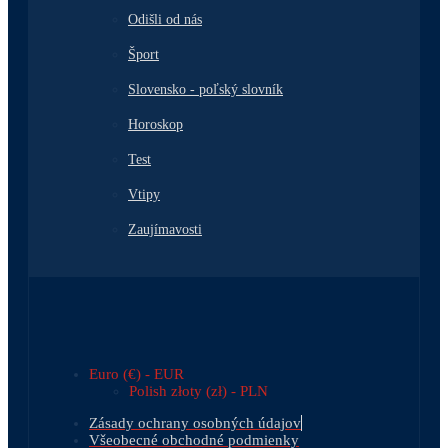
Odišli od nás
Šport
Slovensko - poľský slovník
Horoskop
Test
Vtipy
Zaujímavosti
Euro (€) - EUR
Polish złoty (zł) - PLN
Zásady ochrany osobných údajov
Všeobecné obchodné podmienky