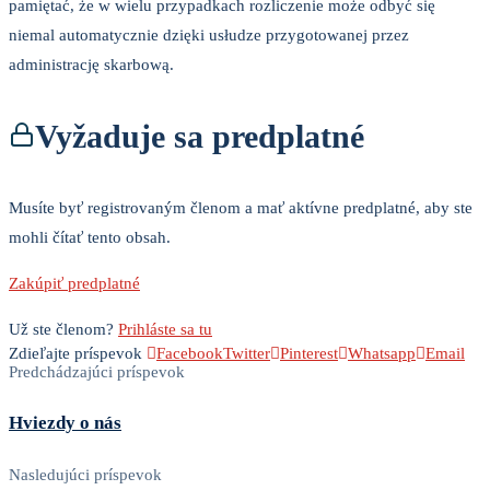
pamiętać, że w wielu przypadkach rozliczenie może odbyć się
niemal automatycznie dzięki usłudze przygotowanej przez
administrację skarbową.
Vyžaduje sa predplatné
Musíte byť registrovaným členom a mať aktívne predplatné, aby ste
mohli čítať tento obsah.
Zakúpiť predplatné
Už ste členom?
Prihláste sa tu
Zdieľajte príspevok
Facebook
Twitter
Pinterest
Whatsapp
Email
Predchádzajúci príspevok
Hviezdy o nás
Nasledujúci príspevok