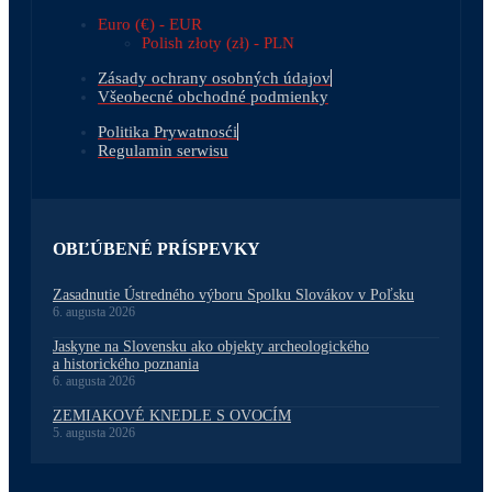
Euro (€) - EUR
Polish złoty (zł) - PLN
Zásady ochrany osobných údajov
Všeobecné obchodné podmienky
Politika Prywatnosći
Regulamin serwisu
OBĽÚBENÉ PRÍSPEVKY
Zasadnutie Ústredného výboru Spolku Slovákov v Poľsku
6. augusta 2026
Jaskyne na Slovensku ako objekty archeologického
a historického poznania
6. augusta 2026
ZEMIAKOVÉ KNEDLE S OVOCÍM
5. augusta 2026