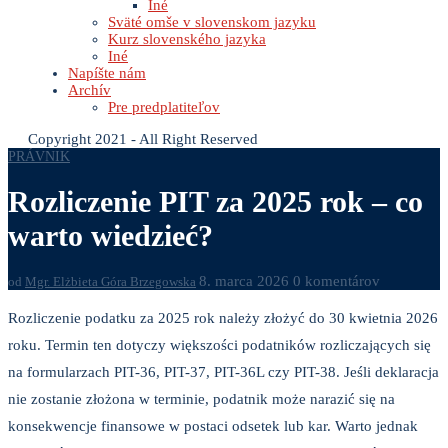
Iné
Sväté omše v slovenskom jazyku
Kurz slovenského jazyka
Iné
Napíšte nám
Archív
Pre predplatiteľov
Copyright 2021 - All Right Reserved
PRÁVNIK
Rozliczenie PIT za 2025 rok – co
warto wiedzieć?
8. marca 2026
0 komentárov
od
Mgr. Elżbieta Góra Brzegowska
Rozliczenie podatku za 2025 rok należy złożyć do 30 kwietnia 2026
roku. Termin ten dotyczy większości podatników rozliczających się
na formularzach PIT-36, PIT-37, PIT-36L czy PIT-38. Jeśli deklaracja
nie zostanie złożona w terminie, podatnik może narazić się na
konsekwencje finansowe w postaci odsetek lub kar. Warto jednak