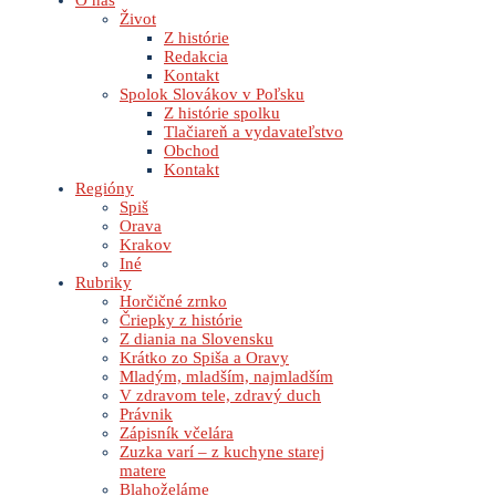
O nás
Život
Z histórie
Redakcia
Kontakt
Spolok Slovákov v Poľsku
Z histórie spolku
Tlačiareň a vydavateľstvo
Obchod
Kontakt
Regióny
Spiš
Orava
Krakov
Iné
Rubriky
Horčičné zrnko
Čriepky z histórie
Z diania na Slovensku
Krátko zo Spiša a Oravy
Mladým, mladším, najmladším
V zdravom tele, zdravý duch
Právnik
Zápisník včelára
Zuzka varí – z kuchyne starej
matere
Blahoželáme