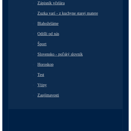
Zápisník včelára
Zuzka varí - z kuchyne starej matere
Blahoželáme
Odišli od nás
Šport
Slovensko - poľský slovník
Horoskop
Test
Vtipy
Zaujímavosti