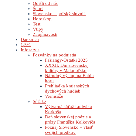
Odišli od nás
Šport
Slovensko – poľský slovník
Horoskop
Test
Vtipy
Zaujímavosti
Dar srdca
1,5%
Infoservis
Pozvánky na podujatia
Fašiangy-Ostatki 2025
XXXII. Dni slovenskej
kultúry v Malopoľsku
Národný výstup na Babiu
horu
Prehliadka krajanských
dychových hudieb
Vernisáže
Súťaže
Výtvarná súťaž Ludwika
Korkoša
Deň slovenskej poézie a
prózy Františka Kolkoviča
Poznaj Slovensko – vlasť
svojich predkov