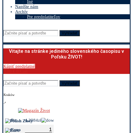
Iné
Napíšte nám
Archív
Pre predplatiteľov
Vyhľadať
Vitajte na stránke jediného slovenského časopisu v
Poľsku ŽIVOT!
Kúpiť predplatné
0.00
€
0
Cart
Vyhľadať
Kraków
-º
Polish Zloty
4.2984zł
Euro