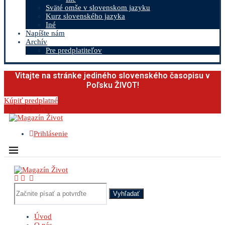
Sväté omše v slovenskom jazyku
Kurz slovenského jazyka
Iné
Napíšte nám
Archív
Pre predplatiteľov
Vitajte na stránke jediného slovenského časopisu v
Poľsku ŽIVOT!
Kúpiť predplatné
0.00
€
0
Cart
Prihlásenie
Vyhľadať
Úvod