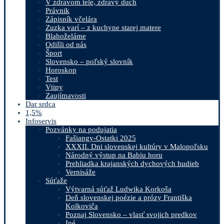
V zdravom tele, zdravý duch
Právnik
Zápisník včelára
Zuzka varí – z kuchyne starej matere
Blahoželáme
Odišli od nás
Šport
Slovensko – poľský slovník
Horoskop
Test
Vtipy
Zaujímavosti
Dar srdca
1,5%
Infoservis
Pozvánky na podujatia
Fašiangy-Ostatki 2025
XXXII. Dni slovenskej kultúry v Malopoľsku
Národný výstup na Babiu horu
Prehliadka krajanských dychových hudieb
Vernisáže
Súťaže
Výtvarná súťaž Ludwika Korkoša
Deň slovenskej poézie a prózy Františka
Kolkoviča
Poznaj Slovensko – vlasť svojich predkov
Iné