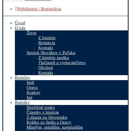
Prihlásenie / Registrácia
Úvod
O nás
Život
Z histórie
Redakcia
Kontakt
Spolok Slovákov v Poľsku
Z histórie spolku
Tlačiareň a vydavateľstvo
Obchod
Kontakt
Regióny
Spiš
Orava
Krakov
Iné
Rubriky
Horčičné zrnko
Čriepky z histórie
Z diania na Slovensku
Krátko zo Spiša a Oravy
Mladým, mladším, najmladším