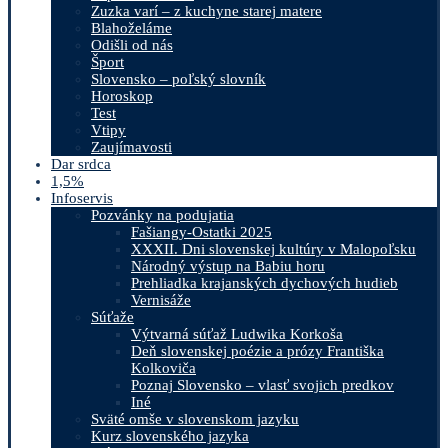
Zuzka varí – z kuchyne starej matere
Blahoželáme
Odišli od nás
Šport
Slovensko – poľský slovník
Horoskop
Test
Vtipy
Zaujímavosti
Dar srdca
1,5%
Infoservis
Pozvánky na podujatia
Fašiangy-Ostatki 2025
XXXII. Dni slovenskej kultúry v Malopoľsku
Národný výstup na Babiu horu
Prehliadka krajanských dychových hudieb
Vernisáže
Súťaže
Výtvarná súťaž Ludwika Korkoša
Deň slovenskej poézie a prózy Františka
Kolkoviča
Poznaj Slovensko – vlasť svojich predkov
Iné
Sväté omše v slovenskom jazyku
Kurz slovenského jazyka