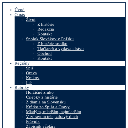
Úvod
O nás
Život
Z histórie
Redakcia
Kontakt
Spolok Slovákov v Poľsku
Z histórie spolku
Tlačiareň a vydavateľstvo
Obchod
Kontakt
Regióny
Spiš
Orava
Krakov
Iné
Rubriky
Horčičné zrnko
Čriepky z histórie
Z diania na Slovensku
Krátko zo Spiša a Oravy
Mladým, mladším, najmladším
V zdravom tele, zdravý duch
Právnik
Zápisník včelára