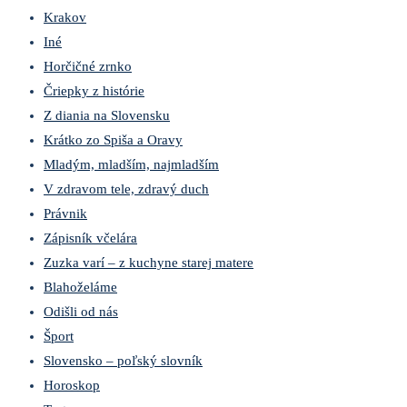
Krakov
Iné
Horčičné zrnko
Čriepky z histórie
Z diania na Slovensku
Krátko zo Spiša a Oravy
Mladým, mladším, najmladším
V zdravom tele, zdravý duch
Právnik
Zápisník včelára
Zuzka varí – z kuchyne starej matere
Blahoželáme
Odišli od nás
Šport
Slovensko – poľský slovník
Horoskop