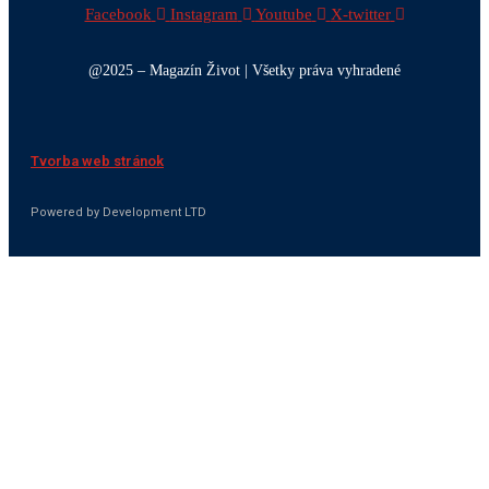
Facebook
Instagram
Youtube
X-twitter
@2025 – Magazín Život | Všetky práva vyhradené
Tvorba web stránok
Powered by Development LTD