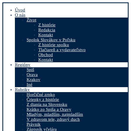
Úvod
O nás
Život
Z histórie
Redakcia
Kontakt
Spolok Slovákov v Poľsku
Z histórie spolku
Tlačiareň a vydavateľstvo
Obchod
Kontakt
Regióny
Spiš
Orava
Krakov
Iné
Rubriky
Horčičné zrnko
Čriepky z histórie
Z diania na Slovensku
Krátko zo Spiša a Oravy
Mladým, mladším, najmladším
V zdravom tele, zdravý duch
Právnik
Zápisník včelára