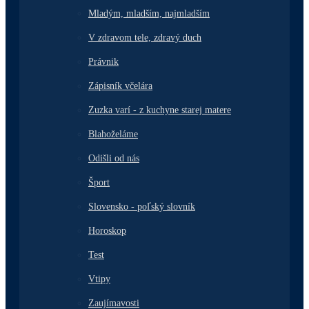
Mladým, mladším, najmladším
V zdravom tele, zdravý duch
Právnik
Zápisník včelára
Zuzka varí - z kuchyne starej matere
Blahoželáme
Odišli od nás
Šport
Slovensko - poľský slovník
Horoskop
Test
Vtipy
Zaujímavosti