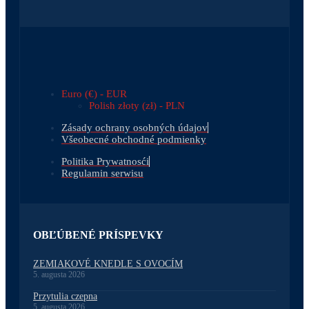
Euro (€) - EUR
Polish złoty (zł) - PLN
Zásady ochrany osobných údajov
Všeobecné obchodné podmienky
Politika Prywatnosći
Regulamin serwisu
OBĽÚBENÉ PRÍSPEVKY
ZEMIAKOVÉ KNEDLE S OVOCÍM
5. augusta 2026
Przytulia czepna
5. augusta 2026