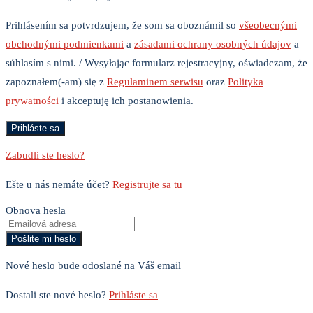
Prihlásením sa potvrdzujem, že som sa oboznámil so
všeobecnými
obchodnými podmienkami
a
zásadami ochrany osobných údajov
a
súhlasím s nimi. / Wysyłając formularz rejestracyjny, oświadczam, że
zapoznałem(-am) się z
Regulaminem serwisu
oraz
Polityka
prywatności
i akceptuję ich postanowienia.
Zabudli ste heslo?
Ešte u nás nemáte účet?
Registrujte sa tu
Obnova hesla
Nové heslo bude odoslané na Váš email
Dostali ste nové heslo?
Prihláste sa