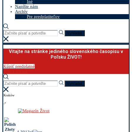
Iné
Napíšte nám
Archív
Pre predplatiteľov
Vyhľadať
Vitajte na stránke jediného slovenského časopisu v
Poľsku ŽIVOT!
Kúpiť predplatné
0.00
€
0
Cart
Vyhľadať
Kraków
-º
4.3013zł