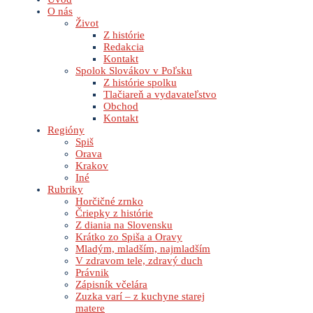
O nás
Život
Z histórie
Redakcia
Kontakt
Spolok Slovákov v Poľsku
Z histórie spolku
Tlačiareň a vydavateľstvo
Obchod
Kontakt
Regióny
Spiš
Orava
Krakov
Iné
Rubriky
Horčičné zrnko
Čriepky z histórie
Z diania na Slovensku
Krátko zo Spiša a Oravy
Mladým, mladším, najmladším
V zdravom tele, zdravý duch
Právnik
Zápisník včelára
Zuzka varí – z kuchyne starej
matere