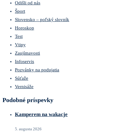
Odišli od nás
Šport
Slovensko – poľský slovník
Horoskop
Test
Vtipy
Zaujímavosti
Infoservis
Pozvánky na podujatia
Súťaže
Vernisáže
Podobné príspevky
Kamperem na wakacje
5. augusta 2026