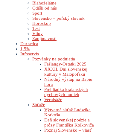
Blahoželáme
Odišli od nás
Šport
Slovensko – poľský slovník
Horoskop
Test
Vtipy
Zaujímavosti
Dar srdca
1,5%
Infoservis
Pozvánky na podujatia
Fašiangy-Ostatki 2025
XXXII. Dni slovenskej
kultúry v Malopoľsku
Národný výstup na Babiu
horu
Prehliadka krajanských
dychových hudieb
Vernisáže
Súťaže
Výtvarná súťaž Ludwika
Korkoša
Deň slovenskej poézie a
prózy Františka Kolkoviča
Poznaj Slovensko – vlasť