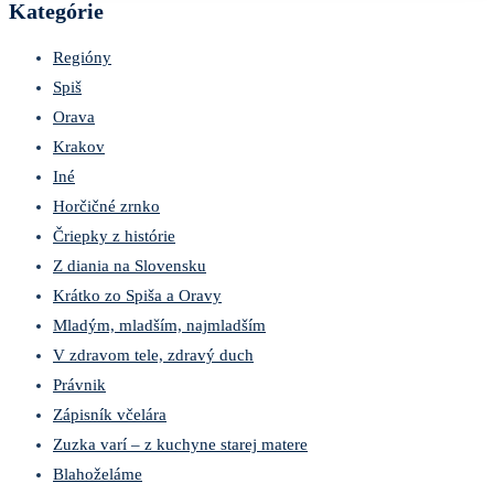
Kategórie
Regióny
Spiš
Orava
Krakov
Iné
Horčičné zrnko
Čriepky z histórie
Z diania na Slovensku
Krátko zo Spiša a Oravy
Mladým, mladším, najmladším
V zdravom tele, zdravý duch
Právnik
Zápisník včelára
Zuzka varí – z kuchyne starej matere
Blahoželáme