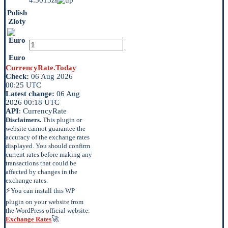
Polish
Zloty
Euro
CurrencyRate.Today
Check:
06 Aug 2026
00:25 UTC
Latest change:
06 Aug
2026 00:18 UTC
API
: CurrencyRate
Disclaimers.
This plugin or
website cannot guarantee the
accuracy of the exchange rates
displayed. You should confirm
current rates before making any
transactions that could be
affected by changes in the
exchange rates.
⚡
You can install this WP
plugin on your website from
the WordPress official website:
🚀
Exchange Rates