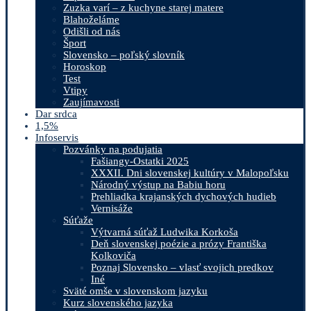
Zuzka varí – z kuchyne starej matere
Blahoželáme
Odišli od nás
Šport
Slovensko – poľský slovník
Horoskop
Test
Vtipy
Zaujímavosti
Dar srdca
1,5%
Infoservis
Pozvánky na podujatia
Fašiangy-Ostatki 2025
XXXII. Dni slovenskej kultúry v Malopoľsku
Národný výstup na Babiu horu
Prehliadka krajanských dychových hudieb
Vernisáže
Súťaže
Výtvarná súťaž Ludwika Korkoša
Deň slovenskej poézie a prózy Františka
Kolkoviča
Poznaj Slovensko – vlasť svojich predkov
Iné
Sväté omše v slovenskom jazyku
Kurz slovenského jazyka