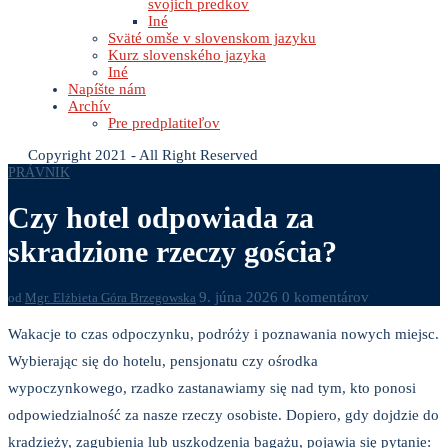
svojich predkov
Iné
Sväté omše v slovenskom jazyku
Kurz slovenského jazyka
Iné
Napíšte nám
Archív
Pre predplatiteľov
Copyright 2021 - All Right Reserved
PRÁVNIK
Czy hotel odpowiada za
skradzione rzeczy gościa?
9. júna 2026
0 komentárov
od
Mgr. Elżbieta Góra Brzegowska
Wakacje to czas odpoczynku, podróży i poznawania nowych miejsc.
Wybierając się do hotelu, pensjonatu czy ośrodka
wypoczynkowego, rzadko zastanawiamy się nad tym, kto ponosi
odpowiedzialność za nasze rzeczy osobiste. Dopiero, gdy dojdzie do
kradzieży, zagubienia lub uszkodzenia bagażu, pojawia się pytanie: