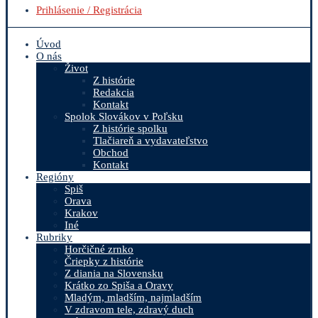
Prihlásenie / Registrácia
Úvod
O nás
Život
Z histórie
Redakcia
Kontakt
Spolok Slovákov v Poľsku
Z histórie spolku
Tlačiareň a vydavateľstvo
Obchod
Kontakt
Regióny
Spiš
Orava
Krakov
Iné
Rubriky
Horčičné zrnko
Čriepky z histórie
Z diania na Slovensku
Krátko zo Spiša a Oravy
Mladým, mladším, najmladším
V zdravom tele, zdravý duch