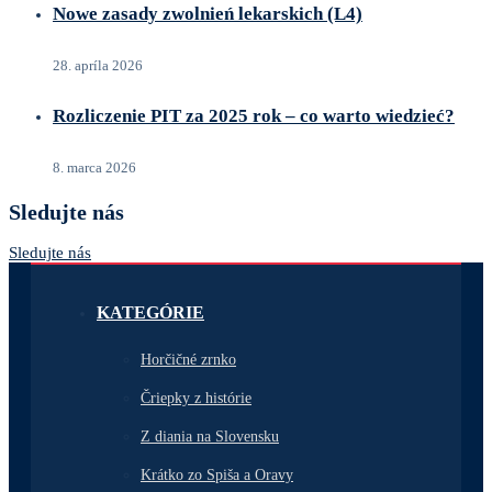
Nowe zasady zwolnień lekarskich (L4)
28. apríla 2026
Rozliczenie PIT za 2025 rok – co warto wiedzieć?
8. marca 2026
Sledujte nás
Sledujte nás
KATEGÓRIE
Horčičné zrnko
Čriepky z histórie
Z diania na Slovensku
Krátko zo Spiša a Oravy