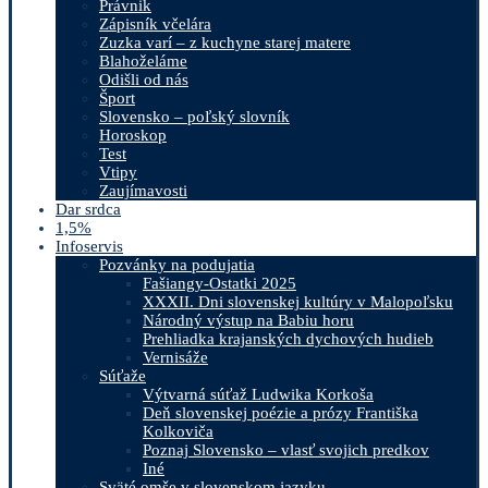
Právnik
Zápisník včelára
Zuzka varí – z kuchyne starej matere
Blahoželáme
Odišli od nás
Šport
Slovensko – poľský slovník
Horoskop
Test
Vtipy
Zaujímavosti
Dar srdca
1,5%
Infoservis
Pozvánky na podujatia
Fašiangy-Ostatki 2025
XXXII. Dni slovenskej kultúry v Malopoľsku
Národný výstup na Babiu horu
Prehliadka krajanských dychových hudieb
Vernisáže
Súťaže
Výtvarná súťaž Ludwika Korkoša
Deň slovenskej poézie a prózy Františka
Kolkoviča
Poznaj Slovensko – vlasť svojich predkov
Iné
Sväté omše v slovenskom jazyku