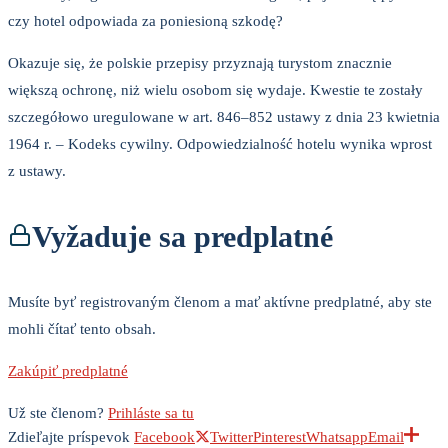
czy hotel odpowiada za poniesioną szkodę?
Okazuje się, że polskie przepisy przyznają turystom znacznie
większą ochronę, niż wielu osobom się wydaje. Kwestie te zostały
szczegółowo uregulowane w art. 846–852 ustawy z dnia 23 kwietnia
1964 r. – Kodeks cywilny. Odpowiedzialność hotelu wynika wprost
z ustawy.
Vyžaduje sa predplatné
Musíte byť registrovaným členom a mať aktívne predplatné, aby ste
mohli čítať tento obsah.
Zakúpiť predplatné
Už ste členom?
Prihláste sa tu
Zdieľajte príspevok
Facebook
Twitter
Pinterest
Whatsapp
Email