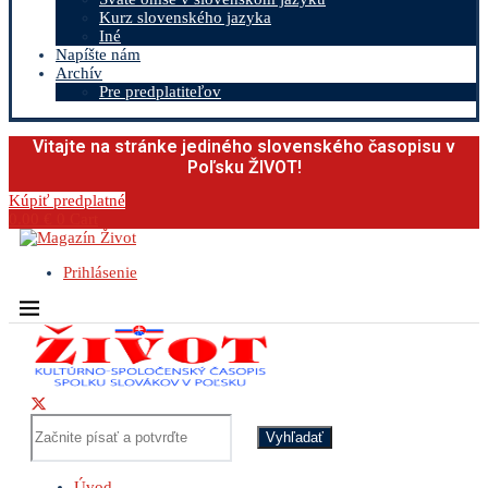
Kurz slovenského jazyka
Iné
Napíšte nám
Archív
Pre predplatiteľov
Vitajte na stránke jediného slovenského časopisu v
Poľsku ŽIVOT!
Kúpiť predplatné
0.00
€
0
Cart
Prihlásenie
Vyhľadať
Úvod