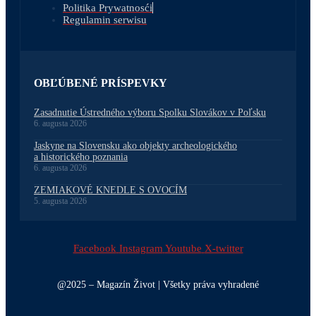
Politika Prywatnosći
Regulamin serwisu
OBĽÚBENÉ PRÍSPEVKY
Zasadnutie Ústredného výboru Spolku Slovákov v Poľsku
6. augusta 2026
Jaskyne na Slovensku ako objekty archeologického
a historického poznania
6. augusta 2026
ZEMIAKOVÉ KNEDLE S OVOCÍM
5. augusta 2026
Facebook
Instagram
Youtube
X-twitter
@2025 – Magazín Život | Všetky práva vyhradené