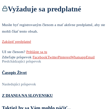
Vyžaduje sa predplatné
Musíte byť registrovaným členom a mať aktívne predplatné, aby ste
mohli čítať tento obsah.
Zakúpiť predplatné
Už ste členom?
Prihláste sa tu
Zdieľajte príspevok
Facebook
Twitter
Pinterest
Whatsapp
Email
Predchádzajúci príspevok
Časopis Život
Nasledujúci príspevok
Z DIANIA NA SLOVENSKU
Taktiež by sa Vám mohlo páčiť...