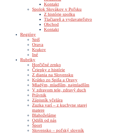
Kontakt
Spolok Slovákov v Poľsku
Z histórie spolku
Tlačiareň a vydavateľstvo
Obchod
Kontakt
Regióny
Spiš
Orava
Krakov
Iné
Rubriky
Horčičné zrnko
Čriepky z histórie
Z diania na Slovensku
Krátko zo Spiša a Oravy
Mladým, mladším, najmladším
V zdravom tele, zdravý duch
Právnik
Zápisník včelára
Zuzka varí – z kuchyne starej
matere
Blahoželáme
Odišli od nás
Šport
Slovensko – poľský slovník