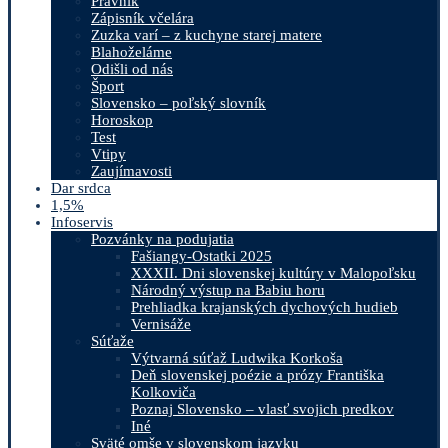
Právnik
Zápisník včelára
Zuzka varí – z kuchyne starej matere
Blahoželáme
Odišli od nás
Šport
Slovensko – poľský slovník
Horoskop
Test
Vtipy
Zaujímavosti
Dar srdca
1,5%
Infoservis
Pozvánky na podujatia
Fašiangy-Ostatki 2025
XXXII. Dni slovenskej kultúry v Malopoľsku
Národný výstup na Babiu horu
Prehliadka krajanských dychových hudieb
Vernisáže
Súťaže
Výtvarná súťaž Ludwika Korkoša
Deň slovenskej poézie a prózy Františka
Kolkoviča
Poznaj Slovensko – vlasť svojich predkov
Iné
Sväté omše v slovenskom jazyku