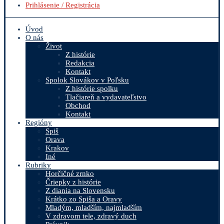
Prihlásenie / Registrácia
Úvod
O nás
Život
Z histórie
Redakcia
Kontakt
Spolok Slovákov v Poľsku
Z histórie spolku
Tlačiareň a vydavateľstvo
Obchod
Kontakt
Regióny
Spiš
Orava
Krakov
Iné
Rubriky
Horčičné zrnko
Čriepky z histórie
Z diania na Slovensku
Krátko zo Spiša a Oravy
Mladým, mladším, najmladším
V zdravom tele, zdravý duch