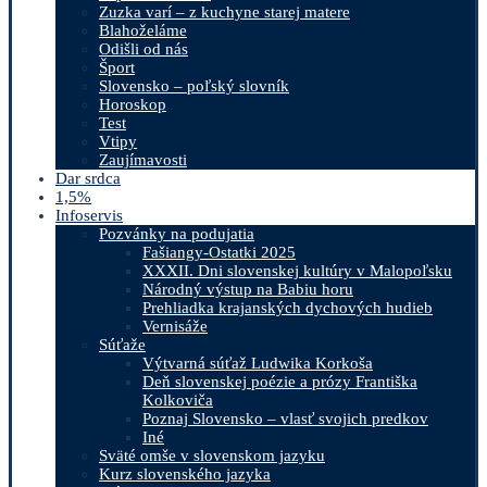
Zuzka varí – z kuchyne starej matere
Blahoželáme
Odišli od nás
Šport
Slovensko – poľský slovník
Horoskop
Test
Vtipy
Zaujímavosti
Dar srdca
1,5%
Infoservis
Pozvánky na podujatia
Fašiangy-Ostatki 2025
XXXII. Dni slovenskej kultúry v Malopoľsku
Národný výstup na Babiu horu
Prehliadka krajanských dychových hudieb
Vernisáže
Súťaže
Výtvarná súťaž Ludwika Korkoša
Deň slovenskej poézie a prózy Františka
Kolkoviča
Poznaj Slovensko – vlasť svojich predkov
Iné
Sväté omše v slovenskom jazyku
Kurz slovenského jazyka