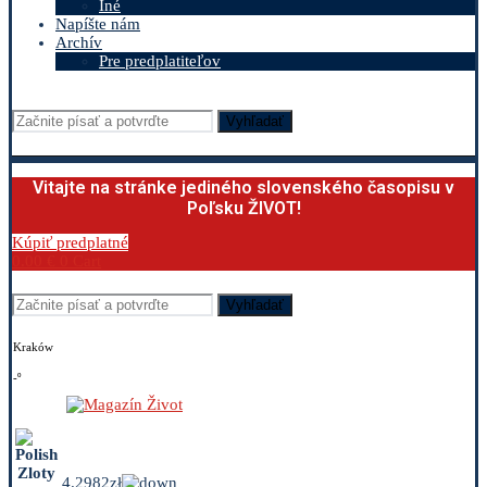
Iné
Napíšte nám
Archív
Pre predplatiteľov
Vyhľadať
Vitajte na stránke jediného slovenského časopisu v
Poľsku ŽIVOT!
Kúpiť predplatné
0.00
€
0
Cart
Vyhľadať
Kraków
-º
4.2982zł