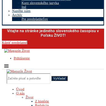
Kurz slovenského jazyka
Iné
Napíšte nám
Archív
Pre predplatiteľov
Vitajte na stránke jediného slovenského časopisu v
Poľsku ŽIVOT!
Kúpiť predplatné
0.00
€
0
Cart
Prihlásenie
Vyhľadať
Úvod
O nás
Život
Z histórie
Redakcia