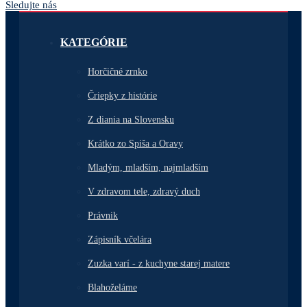
Sledujte nás
KATEGÓRIE
Horčičné zrnko
Čriepky z histórie
Z diania na Slovensku
Krátko zo Spiša a Oravy
Mladým, mladším, najmladším
V zdravom tele, zdravý duch
Právnik
Zápisník včelára
Zuzka varí - z kuchyne starej matere
Blahoželáme