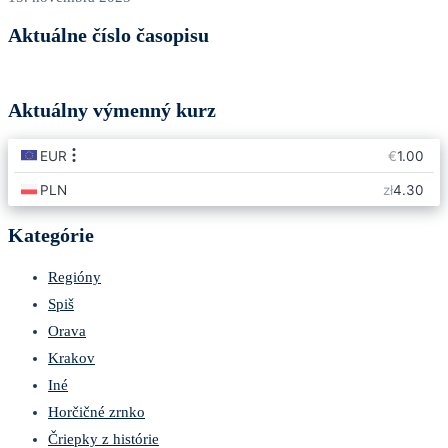
Aktuálne číslo časopisu
Aktuálny výmenný kurz
Kategórie
Regióny
Spiš
Orava
Krakov
Iné
Horčičné zrnko
Čriepky z histórie