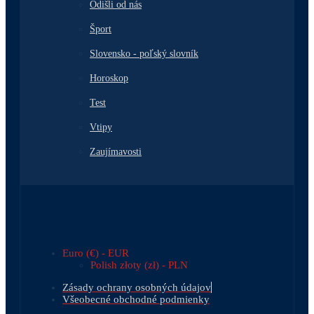
Odišli od nás
Šport
Slovensko - poľský slovník
Horoskop
Test
Vtipy
Zaujímavosti
Euro (€) - EUR
Polish złoty (zł) - PLN
Zásady ochrany osobných údajov
Všeobecné obchodné podmienky