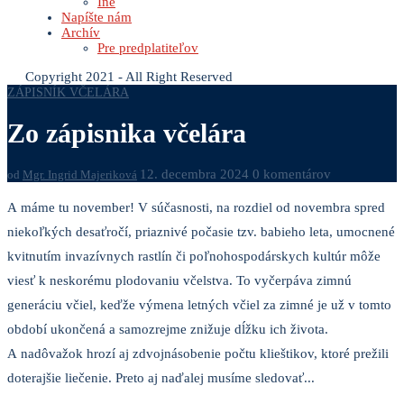
Iné
Napíšte nám
Archív
Pre predplatiteľov
Copyright 2021 - All Right Reserved
ZÁPISNÍK VČELÁRA
Zo zápisnika včelára
12. decembra 2024
0 komentárov
od
Mgr. Ingrid Majeriková
A máme tu november! V súčasnosti, na rozdiel od novembra spred
niekoľkých desaťročí, priaznivé počasie tzv. babieho leta, umocnené
kvitnutím invazívnych rastlín či poľnohospodárskych kultúr môže
viesť k neskorému plodovaniu včelstva. To vyčerpáva zimnú
generáciu včiel, keďže výmena letných včiel za zimné je už v tomto
období ukončená a samozrejme znižuje dĺžku ich života.
A nadôvažok hrozí aj zdvojnásobenie počtu klieštikov, ktoré prežili
doterajšie liečenie. Preto aj naďalej musíme sledovať...