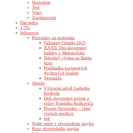
Horoskop
Test
Vtipy
Zaujímavosti
Dar srdca
1,5%
Infoservis
Pozvánky na podujatia
Fašiangy-Ostatki 2025
XXXII. Dni slovenskej
kultúry v Malopoľsku
Národný výstup na Babiu
horu
Prehliadka krajanských
dychových hudieb
Vernisáže
Súťaže
Výtvarná súťaž Ludwika
Korkoša
Deň slovenskej poézie a
prózy Františka Kolkoviča
Poznaj Slovensko – vlasť
svojich predkov
Iné
Sväté omše v slovenskom jazyku
Kurz slovenského jazyka