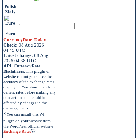
Polish
Zloty
Euro
CurrencyRate.Today
Check:
08 Aug 2026
04:45 UTC
Latest change:
08 Aug
2026 04:38 UTC
API
: CurrencyRate
Disclaimers.
This plugin or
website cannot guarantee the
accuracy of the exchange rates
displayed. You should confirm
current rates before making any
transactions that could be
affected by changes in the
exchange rates.
⚡
You can install this WP
plugin on your website from
the WordPress official website:
🚀
Exchange Rates