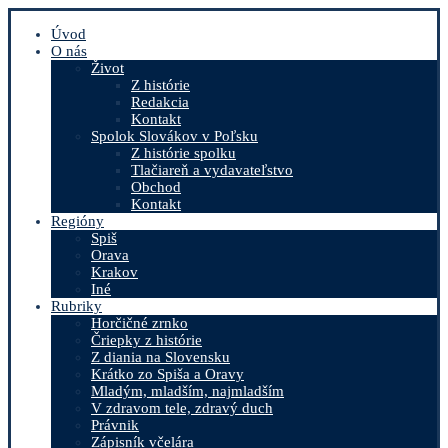
Úvod
O nás
Život
Z histórie
Redakcia
Kontakt
Spolok Slovákov v Poľsku
Z histórie spolku
Tlačiareň a vydavateľstvo
Obchod
Kontakt
Regióny
Spiš
Orava
Krakov
Iné
Rubriky
Horčičné zrnko
Čriepky z histórie
Z diania na Slovensku
Krátko zo Spiša a Oravy
Mladým, mladším, najmladším
V zdravom tele, zdravý duch
Právnik
Zápisník včelára