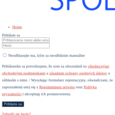
Home
Prihláste sa
Neodhlasujte ma, kým sa neodhlásim manuálne
Prihlásením sa potvrdzujem, že som sa oboznámil so
všeobecnými
obchodnými podmienkami
a
zásadami ochrany osobných údajov
a
súhlasím s nimi. / Wysyłając formularz rejestracyjny, oświadczam, że
zapoznałem(-am) się z
Regulaminem serwisu
oraz
Polityka
prywatności
i akceptuję ich postanowienia.
Zabudli ste heslo?