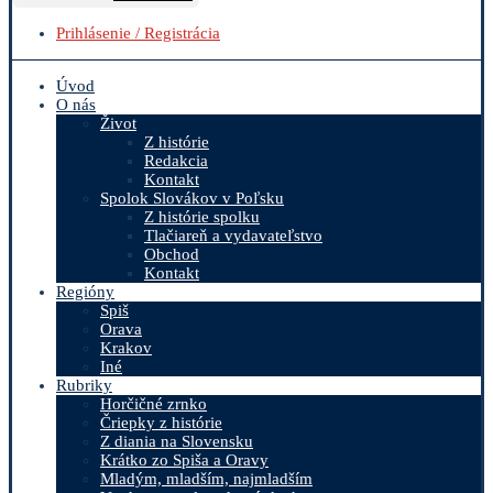
Prihlásenie / Registrácia
Úvod
O nás
Život
Z histórie
Redakcia
Kontakt
Spolok Slovákov v Poľsku
Z histórie spolku
Tlačiareň a vydavateľstvo
Obchod
Kontakt
Regióny
Spiš
Orava
Krakov
Iné
Rubriky
Horčičné zrnko
Čriepky z histórie
Z diania na Slovensku
Krátko zo Spiša a Oravy
Mladým, mladším, najmladším