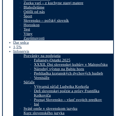
Zuzka varí – z kuchyne starej matere
Blahoželáme
Odišli od nás
Šport
Slovensko – poľský slovník
Horoskop
Test
Vtipy
Zaujímavosti
Dar srdca
1,5%
Infoservis
Pozvánky na podujatia
Fašiangy-Ostatki 2025
XXXII. Dni slovenskej kultúry v Malopoľsku
Národný výstup na Babiu horu
Prehliadka krajanských dychových hudieb
Vernisáže
Súťaže
Výtvarná súťaž Ludwika Korkoša
Deň slovenskej poézie a prózy Františka
Kolkoviča
Poznaj Slovensko – vlasť svojich predkov
Iné
Sväté omše v slovenskom jazyku
Kurz slovenského jazyka