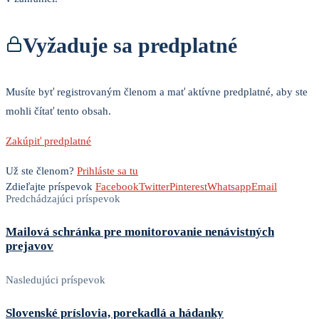
Vyžaduje sa predplatné
Musíte byť registrovaným členom a mať aktívne predplatné, aby ste
mohli čítať tento obsah.
Zakúpiť predplatné
Už ste členom?
Prihláste sa tu
Zdieľajte príspevok
Facebook
Twitter
Pinterest
Whatsapp
Email
Predchádzajúci príspevok
Mailová schránka pre monitorovanie nenávistných
prejavov
Nasledujúci príspevok
Slovenské príslovia, porekadlá a hádanky