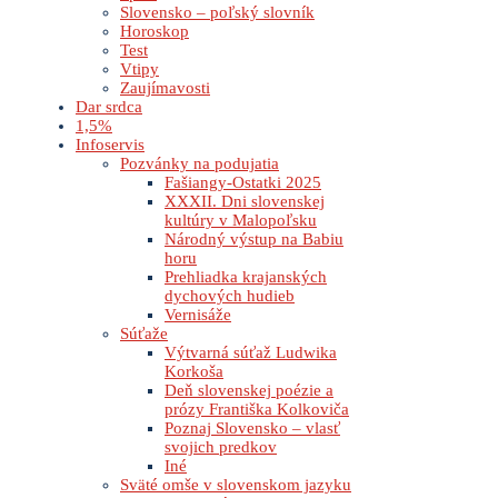
Slovensko – poľský slovník
Horoskop
Test
Vtipy
Zaujímavosti
Dar srdca
1,5%
Infoservis
Pozvánky na podujatia
Fašiangy-Ostatki 2025
XXXII. Dni slovenskej
kultúry v Malopoľsku
Národný výstup na Babiu
horu
Prehliadka krajanských
dychových hudieb
Vernisáže
Súťaže
Výtvarná súťaž Ludwika
Korkoša
Deň slovenskej poézie a
prózy Františka Kolkoviča
Poznaj Slovensko – vlasť
svojich predkov
Iné
Sväté omše v slovenskom jazyku