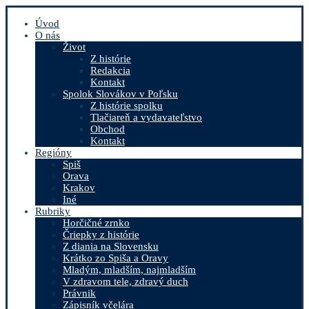
Úvod
O nás
Život
Z histórie
Redakcia
Kontakt
Spolok Slovákov v Poľsku
Z histórie spolku
Tlačiareň a vydavateľstvo
Obchod
Kontakt
Regióny
Spiš
Orava
Krakov
Iné
Rubriky
Horčičné zrnko
Čriepky z histórie
Z diania na Slovensku
Krátko zo Spiša a Oravy
Mladým, mladším, najmladším
V zdravom tele, zdravý duch
Právnik
Zápisník včelára