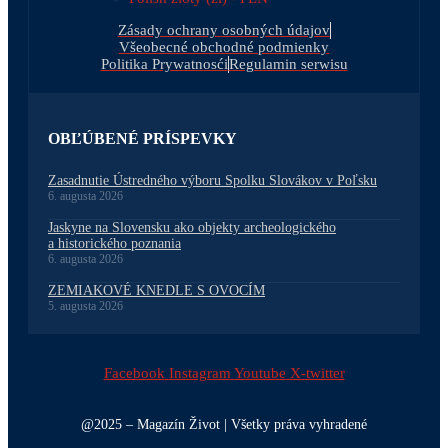
Zásady ochrany osobných údajov
Všeobecné obchodné podmienky
Politika Prywatnosći
Regulamin serwisu
OBĽÚBENÉ PRÍSPEVKY
Zasadnutie Ústredného výboru Spolku Slovákov v Poľsku
6. augusta 2026
Jaskyne na Slovensku ako objekty archeologického
a historického poznania
6. augusta 2026
ZEMIAKOVÉ KNEDLE S OVOCÍM
5. augusta 2026
Facebook
Instagram
Youtube
X-twitter
@2025 – Magazín Život | Všetky práva vyhradené