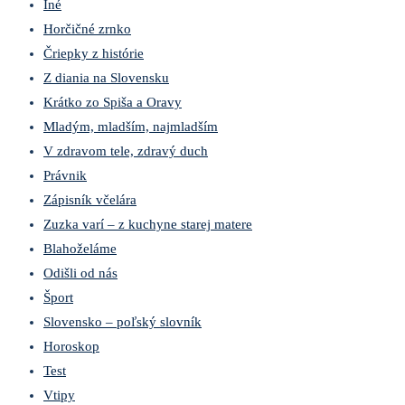
Iné
Horčičné zrnko
Čriepky z histórie
Z diania na Slovensku
Krátko zo Spiša a Oravy
Mladým, mladším, najmladším
V zdravom tele, zdravý duch
Právnik
Zápisník včelára
Zuzka varí – z kuchyne starej matere
Blahoželáme
Odišli od nás
Šport
Slovensko – poľský slovník
Horoskop
Test
Vtipy