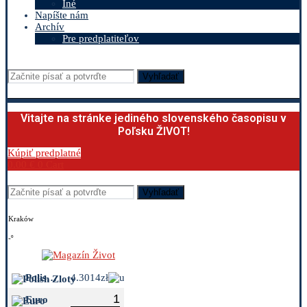
Iné
Napíšte nám
Archív
Pre predplatiteľov
Vyhľadať
Vitajte na stránke jediného slovenského časopisu v
Poľsku ŽIVOT!
Kúpiť predplatné
0.00
€
0
Cart
Vyhľadať
Kraków
-º
Polish Zloty
4.3014zł
Euro