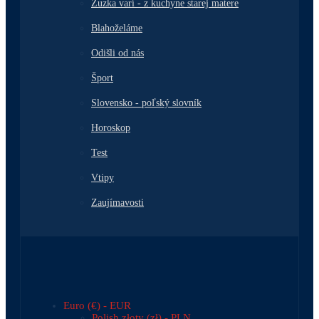
Zuzka varí - z kuchyne starej matere
Blahoželáme
Odišli od nás
Šport
Slovensko - poľský slovník
Horoskop
Test
Vtipy
Zaujímavosti
Euro (€) - EUR
Polish złoty (zł) - PLN