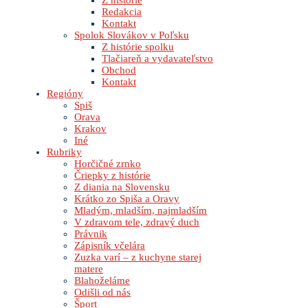
Z histórie
Redakcia
Kontakt
Spolok Slovákov v Poľsku
Z histórie spolku
Tlačiareň a vydavateľstvo
Obchod
Kontakt
Regióny
Spiš
Orava
Krakov
Iné
Rubriky
Horčičné zrnko
Čriepky z histórie
Z diania na Slovensku
Krátko zo Spiša a Oravy
Mladým, mladším, najmladším
V zdravom tele, zdravý duch
Právnik
Zápisník včelára
Zuzka varí – z kuchyne starej
matere
Blahoželáme
Odišli od nás
Šport