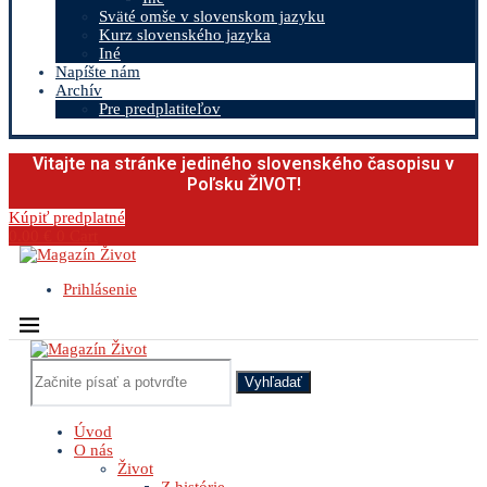
Sväté omše v slovenskom jazyku
Kurz slovenského jazyka
Iné
Napíšte nám
Archív
Pre predplatiteľov
Vitajte na stránke jediného slovenského časopisu v
Poľsku ŽIVOT!
Kúpiť predplatné
0.00
€
0
Cart
Prihlásenie
Vyhľadať
Úvod
O nás
Život