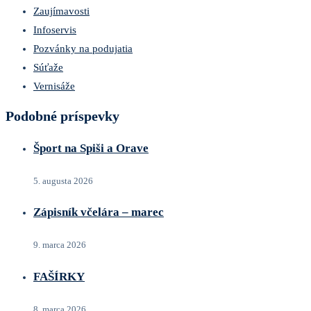
Zaujímavosti
Infoservis
Pozvánky na podujatia
Súťaže
Vernisáže
Podobné príspevky
Šport na Spiši a Orave
5. augusta 2026
Zápisník včelára – marec
9. marca 2026
FAŠÍRKY
8. marca 2026