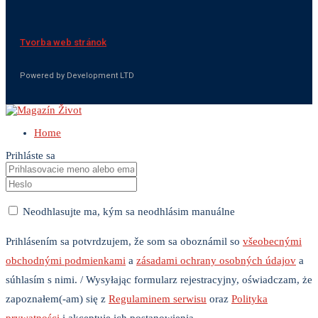
Tvorba web stránok
Powered by Development LTD
Home
Prihláste sa
Neodhlasujte ma, kým sa neodhlásim manuálne
Prihlásením sa potvrdzujem, že som sa oboznámil so
všeobecnými
obchodnými podmienkami
a
zásadami ochrany osobných údajov
a
súhlasím s nimi. / Wysyłając formularz rejestracyjny, oświadczam, że
zapoznałem(-am) się z
Regulaminem serwisu
oraz
Polityka
prywatności
i akceptuję ich postanowienia.