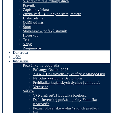
V zdravom tele, zdravý duch
Právnik
Zápisník včelára
Zuzka varí – z kuchyne starej matere
Blahoželáme
Odišli od nás
Šport
Slovensko – poľský slovník
Horoskop
Test
Vtipy
Zaujímavosti
Dar srdca
1,5%
Infoservis
Pozvánky na podujatia
Fašiangy-Ostatki 2025
XXXII. Dni slovenskej kultúry v Malopoľsku
Národný výstup na Babiu horu
Prehliadka krajanských dychových hudieb
Vernisáže
Súťaže
Výtvarná súťaž Ludwika Korkoša
Deň slovenskej poézie a prózy Františka
Kolkoviča
Poznaj Slovensko – vlasť svojich predkov
Iné