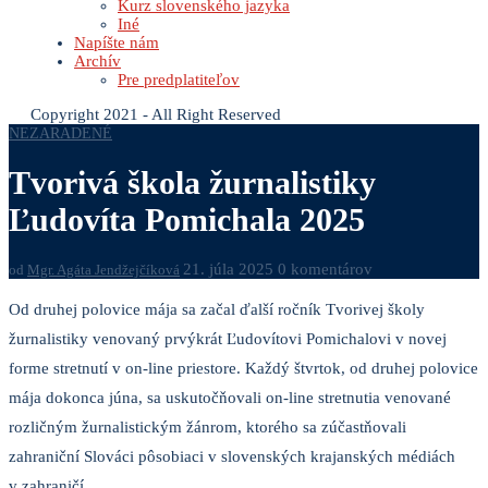
Kurz slovenského jazyka
Iné
Napíšte nám
Archív
Pre predplatiteľov
Copyright 2021 - All Right Reserved
NEZARADENÉ
Tvorivá škola žurnalistiky
Ľudovíta Pomichala 2025
21. júla 2025
0 komentárov
od
Mgr. Agáta Jendžejčíková
Od druhej polovice mája sa začal ďalší ročník Tvorivej školy
žurnalistiky venovaný prvýkrát Ľudovítovi Pomichalovi v novej
forme stretnutí v on-line priestore. Každý štvrtok, od druhej polovice
mája dokonca júna, sa uskutočňovali on-line stretnutia venované
rozličným žurnalistickým žánrom, ktorého sa zúčastňovali
zahraniční Slováci pôsobiaci v slovenských krajanských médiách
v zahraničí.