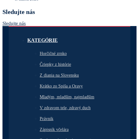
Sledujte nás
Sledujte nás
KATEGÓRIE
Horčičné zrnko
Čriepky z histórie
Z diania na Slovensku
Krátko zo Spiša a Oravy
Mladým, mladším, najmladším
V zdravom tele, zdravý duch
Právnik
Zápisník včelára