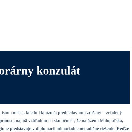
orárny konzulát
 istom meste, kde bol konzulát prednedávnom zrušený – zriadený
ho prínosu, najmä vzhľadom na skutočnosť, že na území Malopoľska,
óne predstavuje v diplomacii mimoriadne netradičné riešenie. Keď­že