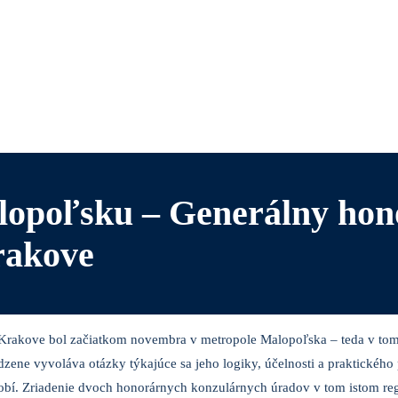
alopoľsku – Generálny hon
rakove
Krakove bol začiatkom novembra v me­tropole Malopoľska – teda v tom
dzene vyvoláva otázky týkajúce sa jeho logiky, účelnosti a praktické
bí. Zriadenie dvoch honorárnych konzulárnych úradov v tom istom regi