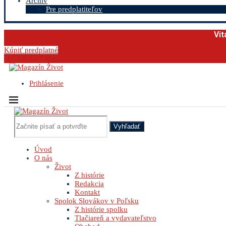
Archív
Pre predplatiteľov
Vit
Kúpiť predplatné
0.00
€
0
Cart
Prihlásenie
Vyhľadať
Úvod
O nás
Život
Z histórie
Redakcia
Kontakt
Spolok Slovákov v Poľsku
Z histórie spolku
Tlačiareň a vydavateľstvo