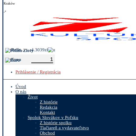
Kraków
-º
Polish Zloty
4.3039zł
Euro
Prihlásenie / Registrácia
Úvod
O nás
Život
Z histórie
Redakcia
Kontakt
Spolok Slovákov v Poľsku
Z histórie spolku
Tlačiareň a vydavateľstvo
Obchod