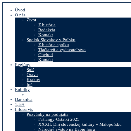
Úvod
O nás
Život
Z histórie
Redakcia
Kontakt
Spolok Slovákov v Poľsku
Z histórie spolku
Tlačiareň a vydavateľstvo
Obchod
Kontakt
Regióny
Spiš
Orava
Krakov
Iné
Rubriky
Dar srdca
1,5%
Infoservis
Pozvánky na podujatia
Fašiangy-Ostatki 2025
XXXII. Dni slovenskej kultúry v Malopoľsku
Národný výstup na Babiu horu