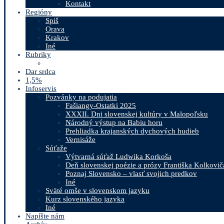
Kontakt
Regióny
Spiš
Orava
Krakov
Iné
Rubriky
Dar srdca
1,5%
Infoservis
Pozvánky na podujatia
Fašiangy-Ostatki 2025
XXXII. Dni slovenskej kultúry v Malopoľsku
Národný výstup na Babiu horu
Prehliadka krajanských dychových hudieb
Vernisáže
Súťaže
Výtvarná súťaž Ludwika Korkoša
Deň slovenskej poézie a prózy Františka Kolkovič
Poznaj Slovensko – vlasť svojich predkov
Iné
Sväté omše v slovenskom jazyku
Kurz slovenského jazyka
Iné
Napíšte nám