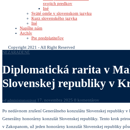
svojich predkov
Iné
Sväté omše v slovenskom jazyku
Kurz slovenského jazyka
Iné
Napíšte nám
Archív
Pre predplatiteľov
Copyright 2021 - All Right Reserved
NEZARADENÉ
Diplomatická rarita v M
Slovenskej republiky v K
17. novembra 2025
0 komentárov
od
administratorzivot
Po nedávnom zrušení Generálneho konzulátu Slovenskej republiky v 
Generálny honorárny konzulát Slovenskej republiky. Tento krok priro
v Zakopanom, už jeden honorárny konzulát Slovenskej republiky pôso