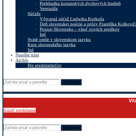
Prehliadka krajanských dychových hudieb
Vernisáže
Súťaže
Výtvarná súťaž Ludwika Korkoša
Deň slovenskej poézie a prózy Františka Kolkovič
Poznaj Slovensko – vlasť svojich predkov
Iné
Sväté omše v slovenskom jazyku
Kurz slovenského jazyka
Iné
Napíšte nám
Archív
Pre predplatiteľov
Vyhľadať
Vit
Kúpiť predplatné
0.00
€
0
Cart
Vyhľadať