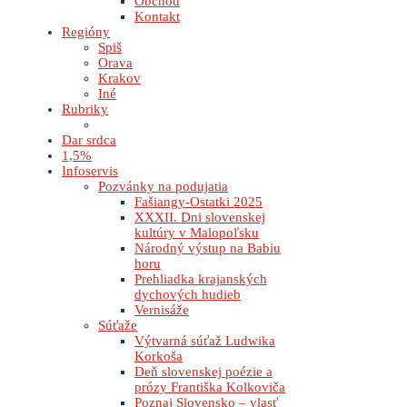
Obchod
Kontakt
Regióny
Spiš
Orava
Krakov
Iné
Rubriky
Dar srdca
1,5%
Infoservis
Pozvánky na podujatia
Fašiangy-Ostatki 2025
XXXII. Dni slovenskej
kultúry v Malopoľsku
Národný výstup na Babiu
horu
Prehliadka krajanských
dychových hudieb
Vernisáže
Súťaže
Výtvarná súťaž Ludwika
Korkoša
Deň slovenskej poézie a
prózy Františka Kolkoviča
Poznaj Slovensko – vlasť