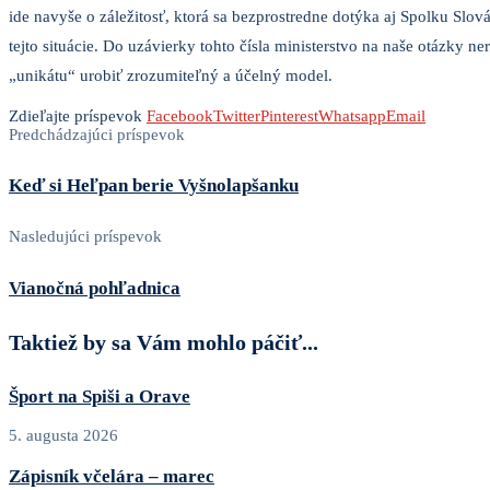
ide navyše o záležitosť, ktorá sa bezprostredne dotýka aj Spolku Slov
tejto situácie. Do uzávierky tohto čísla ministerstvo na naše otázky n
„unikátu“ urobiť zrozumiteľný a účelný model.
Zdieľajte príspevok
Facebook
Twitter
Pinterest
Whatsapp
Email
Predchádzajúci príspevok
Keď si Heľpan berie Vyšnolapšanku
Nasledujúci príspevok
Vianočná pohľadnica
Taktiež by sa Vám mohlo páčiť...
Šport na Spiši a Orave
5. augusta 2026
Zápisník včelára – marec