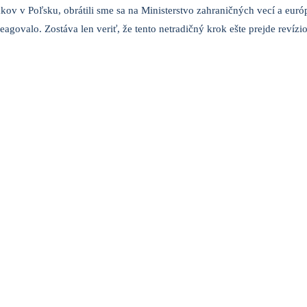
ákov v Poľsku, obrátili sme sa na Ministerstvo zahraničných vecí a euró
ereagovalo. Zostáva len veriť, že tento netradičný krok ešte prejde reví