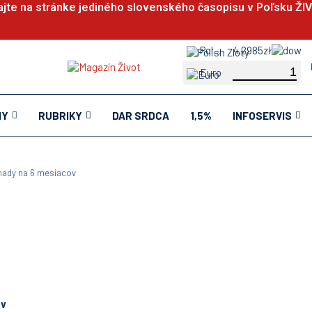
ajte na stránke jediného slovenského časopisu v Poľsku ŽI
Polish Zloty
4.2985zł
Euro
NY
RUBRIKY
DAR SRDCA
1,5%
INFOSERVIS
nady na 6 mesiacov
ov