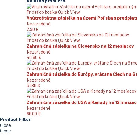
Related products
Pridať do košíka
Quick View
Vnútroštátna zásielka na území Poľska s predpla
Nezaradené
2.90
€
Pridať do košíka
Quick View
Zahraničná zásielka na Slovensko na 12 mesiacov
Nezaradené
40.80
€
Pridať do košíka
Quick View
Zahraničná zásielka do Európy, vrátane Čiech na 6
Nezaradené
31.80
€
Pridať do košíka
Quick View
Zahraničná zásielka do USA a Kanady na 12 mesiac
Nezaradené
66.00
€
Product Filter
Close
Close