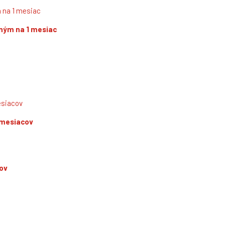
tným na 1 mesiac
 mesiacov
ov