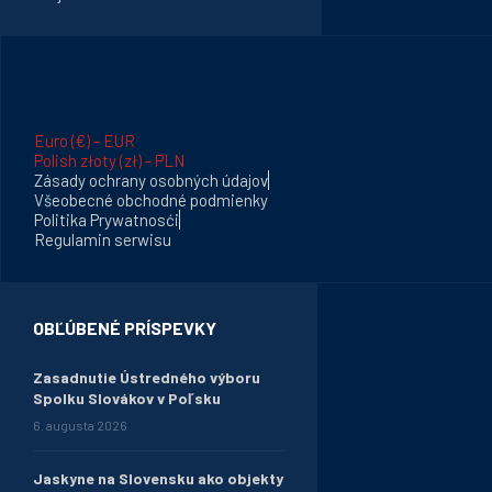
Euro (€) - EUR
Polish złoty (zł) - PLN
Zásady ochrany osobných údajov
Všeobecné obchodné podmienky
Politika Prywatnosći
Regulamin serwisu
OBĽÚBENÉ PRÍSPEVKY
Zasadnutie Ústredného výboru
Spolku Slovákov v Poľsku
6. augusta 2026
Jaskyne na Slovensku ako objekty