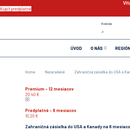
Vit
Kúpiť predplatné
0.00
€
0
Cart
Kraków
-º
ÚVOD
O NÁS
REGIÓ
Home
Nezaradené
Zahraničná zásielka do USA a Ka
Premium – 12 mesiacov
20.40
€
Predplatné – 6 mesiacov
10.20
€
Zahraničná zásielka do USA a Kanady na 6 mesiac