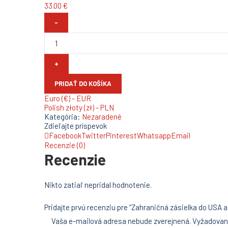
33.00
€
množstvo
Zahraničná
zásielka
do
USA
a
Kanady
na
PRIDAŤ DO KOŠÍKA
6
Euro (€) - EUR
mesiacov
Polish złoty (zł) - PLN
Kategória:
Nezaradené
Zdieľajte príspevok
Facebook
Twitter
Pinterest
Whatsapp
Email
Recenzie (0)
Recenzie
Nikto zatiaľ nepridal hodnotenie.
Pridajte prvú recenziu pre “Zahraničná zásielka do USA
Vaša e-mailová adresa nebude zverejnená.
Vyžadovan