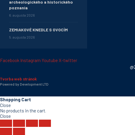
archeologického a historického
poznania
6. augusta 2026
ZEMIAKOVÉ KNEDLE S OVOCÍM
5. augusta 2026
Facebook
Instagram
Youtube
X-twitter
@2
Tvorba web stránok
Powered by Development LTD
Shopping Cart
Close
No products in the cart.
Close