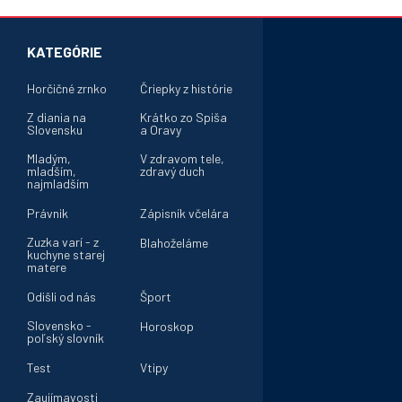
KATEGÓRIE
Horčičné zrnko
Čriepky z histórie
Z diania na
Krátko zo Spiša
Slovensku
a Oravy
Mladým,
V zdravom tele,
mladším,
zdravý duch
najmladším
Právnik
Zápisník včelára
Zuzka varí - z
Blahoželáme
kuchyne starej
matere
Odišli od nás
Šport
Slovensko -
Horoskop
poľský slovník
Test
Vtipy
Zaujímavosti