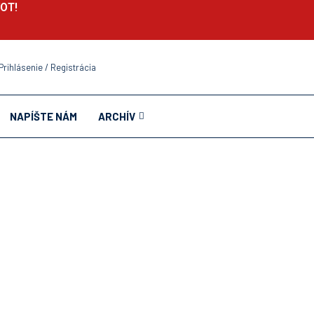
VOT!
Prihlásenie / Registrácia
NAPÍŠTE NÁM
ARCHÍV