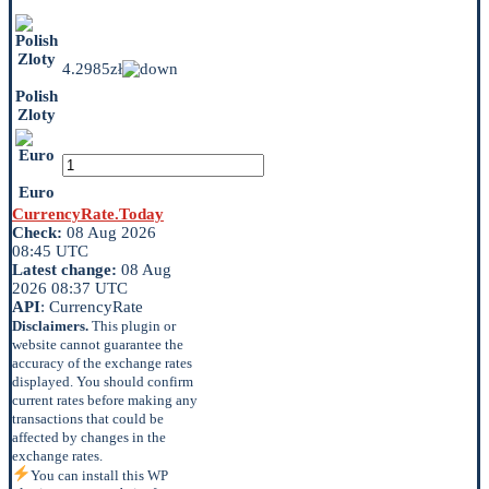
4.2985zł
Polish
Zloty
Euro
CurrencyRate.Today
Check:
08 Aug 2026
08:45 UTC
Latest change:
08 Aug
2026 08:37 UTC
API
: CurrencyRate
Disclaimers.
This plugin or
website cannot guarantee the
accuracy of the exchange rates
displayed. You should confirm
current rates before making any
transactions that could be
affected by changes in the
exchange rates.
You can install this WP