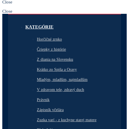
Close
Close
KATEGÓRIE
Horčičné zrnko
Čriepky z histórie
Z diania na Slovensku
Krátko zo Spiša a Oravy
Mladým, mladším, najmladším
V zdravom tele, zdravý duch
Právnik
Zápisník včelára
Zuzka varí - z kuchyne starej matere