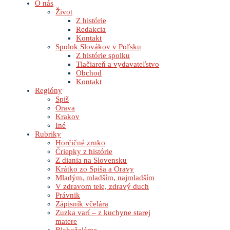
O nás
Život
Z histórie
Redakcia
Kontakt
Spolok Slovákov v Poľsku
Z histórie spolku
Tlačiareň a vydavateľstvo
Obchod
Kontakt
Regióny
Spiš
Orava
Krakov
Iné
Rubriky
Horčičné zrnko
Čriepky z histórie
Z diania na Slovensku
Krátko zo Spiša a Oravy
Mladým, mladším, najmladším
V zdravom tele, zdravý duch
Právnik
Zápisník včelára
Zuzka varí – z kuchyne starej
matere