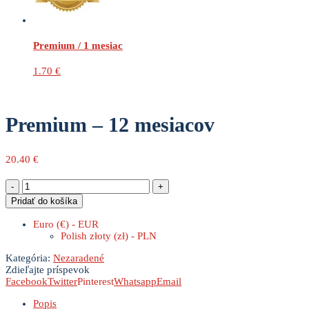
Premium / 1 mesiac
1.70
€
Premium – 12 mesiacov
20.40
€
množstvo
Premium
Pridať do košíka
-
12
Euro (€) - EUR
mesiacov
Polish złoty (zł) - PLN
Kategória:
Nezaradené
Zdieľajte príspevok
Facebook
Twitter
Pinterest
Whatsapp
Email
Popis