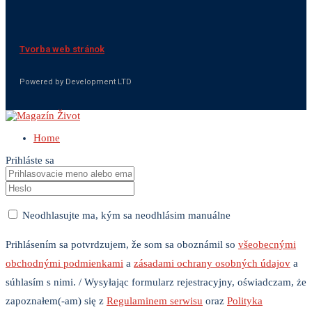
Tvorba web stránok
Powered by Development LTD
Home
Prihláste sa
Neodhlasujte ma, kým sa neodhlásim manuálne
Prihlásením sa potvrdzujem, že som sa oboznámil so
všeobecnými
obchodnými podmienkami
a
zásadami ochrany osobných údajov
a
súhlasím s nimi. / Wysyłając formularz rejestracyjny, oświadczam, że
zapoznałem(-am) się z
Regulaminem serwisu
oraz
Polityka