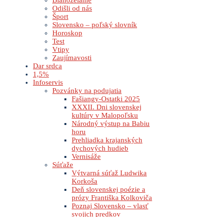
Blahoželáme
Odišli od nás
Šport
Slovensko – poľský slovník
Horoskop
Test
Vtipy
Zaujímavosti
Dar srdca
1,5%
Infoservis
Pozvánky na podujatia
Fašiangy-Ostatki 2025
XXXII. Dni slovenskej
kultúry v Malopoľsku
Národný výstup na Babiu
horu
Prehliadka krajanských
dychových hudieb
Vernisáže
Súťaže
Výtvarná súťaž Ludwika
Korkoša
Deň slovenskej poézie a
prózy Františka Kolkoviča
Poznaj Slovensko – vlasť
svojich predkov