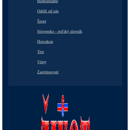
Blahoželáme
Odišli od nás
Šport
Slovensko - poľský slovník
Horoskop
Test
Vtipy
Zaujímavosti