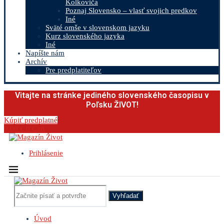
Kolkoviča
Poznaj Slovensko – vlasť svojich predkov
Iné
Sväté omše v slovenskom jazyku
Kurz slovenského jazyka
Iné
Napíšte nám
Archív
Pre predplatiteľov
Vitajte na stránke jediného slovenského časopisu v
Poľsku ŽIVOT!
Kúpiť predplatné
0.00
€
0
Cart
Prihlásenie
Vyhľadať
Úvod