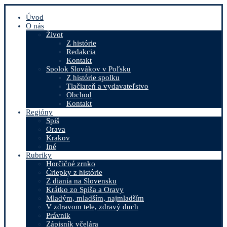
Úvod
O nás
Život
Z histórie
Redakcia
Kontakt
Spolok Slovákov v Poľsku
Z histórie spolku
Tlačiareň a vydavateľstvo
Obchod
Kontakt
Regióny
Spiš
Orava
Krakov
Iné
Rubriky
Horčičné zrnko
Čriepky z histórie
Z diania na Slovensku
Krátko zo Spiša a Oravy
Mladým, mladším, najmladším
V zdravom tele, zdravý duch
Právnik
Zápisník včelára