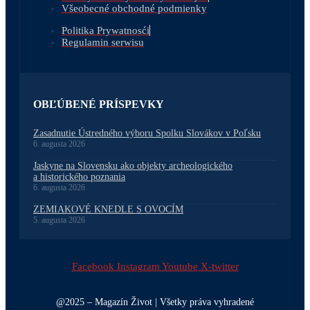
Všeobecné obchodné podmienky
Politika Prywatnosći
Regulamin serwisu
OBĽÚBENÉ PRÍSPEVKY
Zasadnutie Ústredného výboru Spolku Slovákov v Poľsku
6. augusta 2026
Jaskyne na Slovensku ako objekty archeologického
a historického poznania
6. augusta 2026
ZEMIAKOVÉ KNEDLE S OVOCÍM
5. augusta 2026
Facebook
Instagram
Youtube
X-twitter
@2025 – Magazín Život | Všetky práva vyhradené