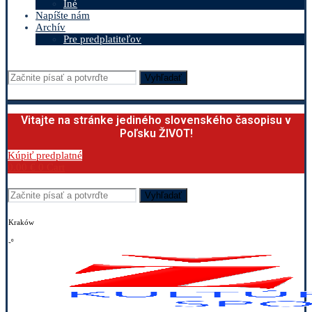
Iné
Napíšte nám
Archív
Pre predplatiteľov
Vyhľadať
Vitajte na stránke jediného slovenského časopisu v
Poľsku ŽIVOT!
Kúpiť predplatné
0.00
€
0
Cart
Vyhľadať
Kraków
-º