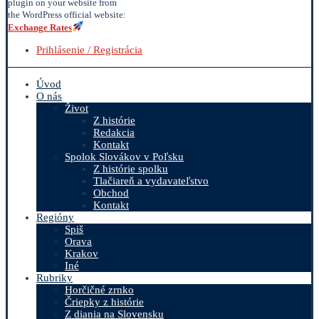
plugin on your website from
the WordPress official website:
Exchange Rates
Prihlásenie / Registrácia
Úvod
O nás
Život
Z histórie
Redakcia
Kontakt
Spolok Slovákov v Poľsku
Z histórie spolku
Tlačiareň a vydavateľstvo
Obchod
Kontakt
Regióny
Spiš
Orava
Krakov
Iné
Rubriky
Horčičné zrnko
Čriepky z histórie
Z diania na Slovensku