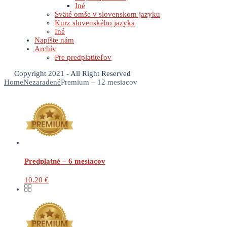
Iné
Sväté omše v slovenskom jazyku
Kurz slovenského jazyka
Iné
Napíšte nám
Archív
Pre predplatiteľov
Copyright 2021 - All Right Reserved
Home
Nezaradené
Premium – 12 mesiacov
Predplatné – 6 mesiacov
10.20
€