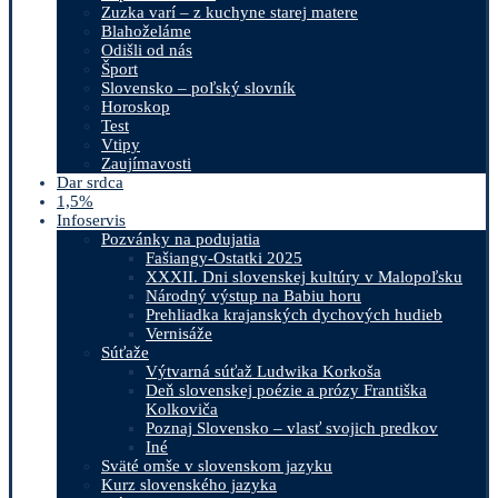
Zuzka varí – z kuchyne starej matere
Blahoželáme
Odišli od nás
Šport
Slovensko – poľský slovník
Horoskop
Test
Vtipy
Zaujímavosti
Dar srdca
1,5%
Infoservis
Pozvánky na podujatia
Fašiangy-Ostatki 2025
XXXII. Dni slovenskej kultúry v Malopoľsku
Národný výstup na Babiu horu
Prehliadka krajanských dychových hudieb
Vernisáže
Súťaže
Výtvarná súťaž Ludwika Korkoša
Deň slovenskej poézie a prózy Františka
Kolkoviča
Poznaj Slovensko – vlasť svojich predkov
Iné
Sväté omše v slovenskom jazyku
Kurz slovenského jazyka