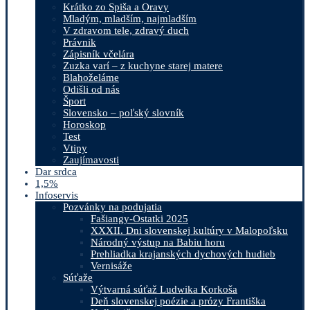
Krátko zo Spiša a Oravy
Mladým, mladším, najmladším
V zdravom tele, zdravý duch
Právnik
Zápisník včelára
Zuzka varí – z kuchyne starej matere
Blahoželáme
Odišli od nás
Šport
Slovensko – poľský slovník
Horoskop
Test
Vtipy
Zaujímavosti
Dar srdca
1,5%
Infoservis
Pozvánky na podujatia
Fašiangy-Ostatki 2025
XXXII. Dni slovenskej kultúry v Malopoľsku
Národný výstup na Babiu horu
Prehliadka krajanských dychových hudieb
Vernisáže
Súťaže
Výtvarná súťaž Ludwika Korkoša
Deň slovenskej poézie a prózy Františka