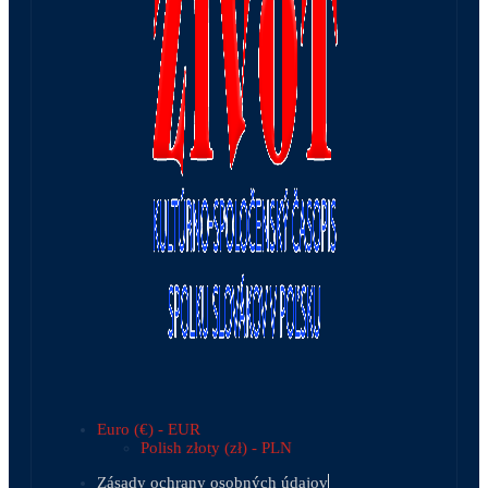
Euro (€) - EUR
Polish złoty (zł) - PLN
Zásady ochrany osobných údajov