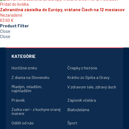
Pridať do košíka
Zahraničná zásielka do Európy, vrátane Čiech na 12 mesiacov
Nezaradené
63.60
€
Product Filter
Close
Close
KATEGÓRIE
Horčičné zrnko
Čriepky z histórie
Z diania na Slovensku
Krátko zo Spiša a Oravy
Mladým, mladším,
V zdravom tele, zdravý duch
najmladším
Právnik
Zápisník včelára
Zuzka varí - z kuchyne starej
Blahoželáme
matere
Odišli od nás
Šport