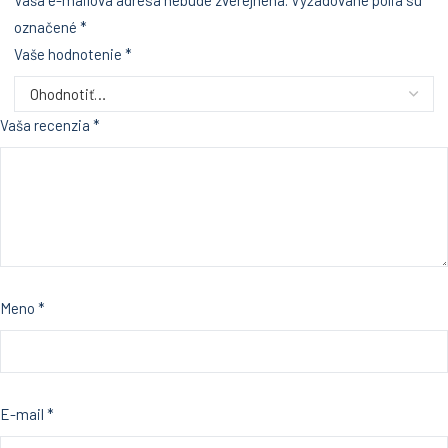
Vaša e-mailová adresa nebude zverejnená.
Vyžadované polia sú
označené
*
Vaše hodnotenie
*
Vaša recenzia
*
Meno
*
E-mail
*