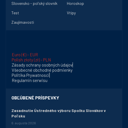
Slovensko - poľský slovník
Horoskop
Test
Vtipy
Zaujímavosti
Euro (€) - EUR
Polish złoty (zł) - PLN
Zásady ochrany osobných údajov
Všeobecné obchodné podmienky
Politika Prywatnosći
Regulamin serwisu
OBĽÚBENÉ PRÍSPEVKY
Zasadnutie Ústredného výboru Spolku Slovákov v
Poľsku
6. augusta 2026