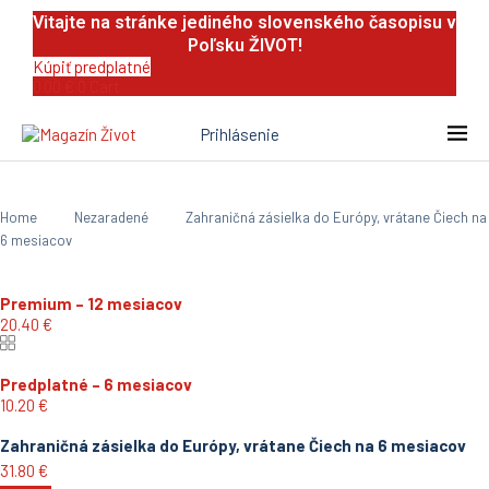
Vitajte na stránke jediného slovenského časopisu v
Poľsku ŽIVOT!
Kúpiť predplatné
0.00
€
0
Cart
Prihlásenie
Home
Nezaradené
Zahraničná zásielka do Európy, vrátane Čiech na
6 mesiacov
Premium – 12 mesiacov
20.40
€
Predplatné – 6 mesiacov
10.20
€
Zahraničná zásielka do Európy, vrátane Čiech na 6 mesiacov
31.80
€