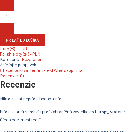
množstvo
Zahraničná
zásielka
do
Európy,
vrátane
Čiech
na
PRIDAŤ DO KOŠÍKA
6
Euro (€) - EUR
mesiacov
Polish złoty (zł) - PLN
Kategória:
Nezaradené
Zdieľajte príspevok
Facebook
Twitter
Pinterest
Whatsapp
Email
Recenzie (0)
Recenzie
Nikto zatiaľ nepridal hodnotenie.
Pridajte prvú recenziu pre “Zahraničná zásielka do Európy, vrátane
Čiech na 6 mesiacov”