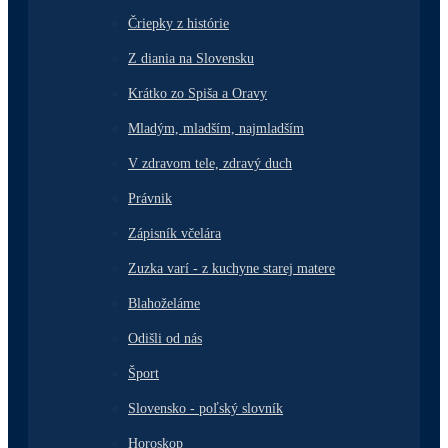
Čriepky z histórie
Z diania na Slovensku
Krátko zo Spiša a Oravy
Mladým, mladším, najmladším
V zdravom tele, zdravý duch
Právnik
Zápisník včelára
Zuzka varí - z kuchyne starej matere
Blahoželáme
Odišli od nás
Šport
Slovensko - poľský slovník
Horoskop