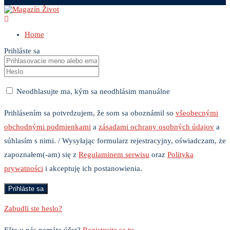
Home
Prihláste sa
Neodhlasujte ma, kým sa neodhlásim manuálne
Prihlásením sa potvrdzujem, že som sa oboznámil so
všeobecnými
obchodnými podmienkami
a
zásadami ochrany osobných údajov
a
súhlasím s nimi. / Wysyłając formularz rejestracyjny, oświadczam, że
zapoznałem(-am) się z
Regulaminem serwisu
oraz
Polityka
prywatności
i akceptuję ich postanowienia.
Zabudli ste heslo?
Ešte u nás nemáte účet?
Registrujte sa tu