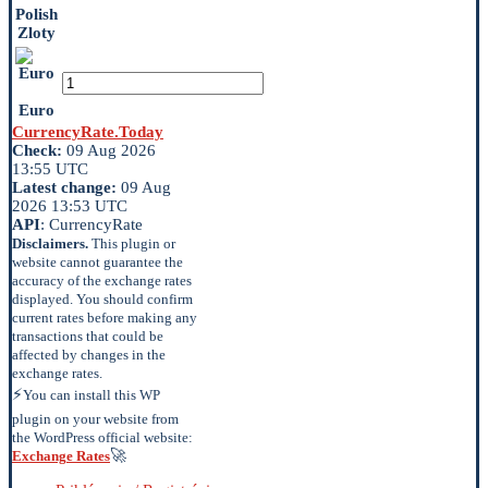
Polish
Zloty
Euro
CurrencyRate.Today
Check:
09 Aug 2026
13:55 UTC
Latest change:
09 Aug
2026 13:53 UTC
API
: CurrencyRate
Disclaimers.
This plugin or
website cannot guarantee the
accuracy of the exchange rates
displayed. You should confirm
current rates before making any
transactions that could be
affected by changes in the
exchange rates.
⚡
You can install this WP
plugin on your website from
the WordPress official website:
🚀
Exchange Rates