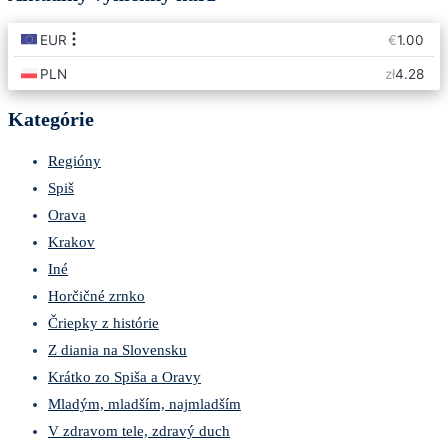
Kategórie
Regióny
Spiš
Orava
Krakov
Iné
Horčičné zrnko
Čriepky z histórie
Z diania na Slovensku
Krátko zo Spiša a Oravy
Mladým, mladším, najmladším
V zdravom tele, zdravý duch