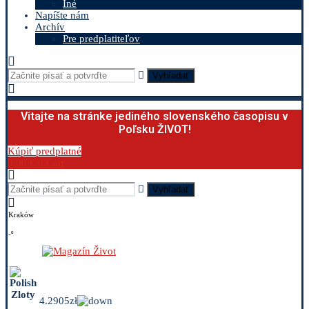
Iné
Napíšte nám
Archív
Pre predplatiteľov
Vyhľadať
Vitajte na stránke jediného slovenského časopisu v
Poľsku ŽIVOT!
Kúpiť predplatné
0.00
€
0
Cart
Vyhľadať
Kraków
-º
4.2905zł