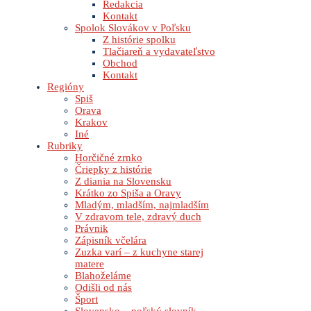
Redakcia
Kontakt
Spolok Slovákov v Poľsku
Z histórie spolku
Tlačiareň a vydavateľstvo
Obchod
Kontakt
Regióny
Spiš
Orava
Krakov
Iné
Rubriky
Horčičné zrnko
Čriepky z histórie
Z diania na Slovensku
Krátko zo Spiša a Oravy
Mladým, mladším, najmladším
V zdravom tele, zdravý duch
Právnik
Zápisník včelára
Zuzka varí – z kuchyne starej
matere
Blahoželáme
Odišli od nás
Šport