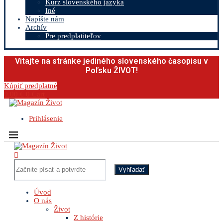
Kurz slovenského jazyka
Iné
Napíšte nám
Archív
Pre predplatiteľov
Vitajte na stránke jediného slovenského časopisu v
Poľsku ŽIVOT!
Kúpiť predplatné
0.00
€
0
Cart
Prihlásenie
Vyhľadať
Úvod
O nás
Život
Z histórie