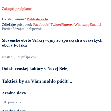
Zakúpiť predplatné
Už ste členom?
Prihláste sa tu
Zdieľajte príspevok
Facebook
Twitter
Pinterest
Whatsapp
Email
Predchádzajúci príspevok
Slovenské obete Veľkej vojny zo spišských a oravských
obcí v Poľsku
Nasledujúci príspevok
Dni slovenskej kultúry v Novej Belej
Taktiež by sa Vám mohlo páčiť...
Zradné slová
10. júna 2026