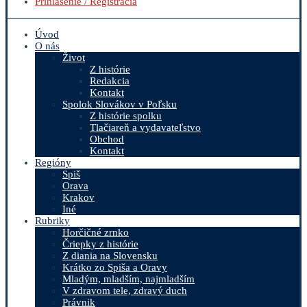
Prihlásenie / Registrácia
Úvod
O nás
Život
Z histórie
Redakcia
Kontakt
Spolok Slovákov v Poľsku
Z histórie spolku
Tlačiareň a vydavateľstvo
Obchod
Kontakt
Regióny
Spiš
Orava
Krakov
Iné
Rubriky
Horčičné zrnko
Čriepky z histórie
Z diania na Slovensku
Krátko zo Spiša a Oravy
Mladým, mladším, najmladším
V zdravom tele, zdravý duch
Právnik