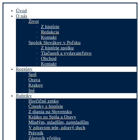
Úvod
O nás
Život
Z histórie
Redakcia
Kontakt
Spolok Slovákov v Poľsku
Z histórie spolku
Tlačiareň a vydavateľstvo
Obchod
Kontakt
Regióny
Spiš
Orava
Krakov
Iné
Rubriky
Horčičné zrnko
Čriepky z histórie
Z diania na Slovensku
Krátko zo Spiša a Oravy
Mladým, mladším, najmladším
V zdravom tele, zdravý duch
Právnik
Zápisník včelára