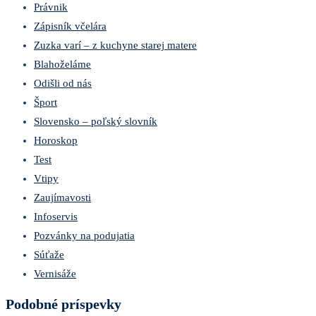
Právnik
Zápisník včelára
Zuzka varí – z kuchyne starej matere
Blahoželáme
Odišli od nás
Šport
Slovensko – poľský slovník
Horoskop
Test
Vtipy
Zaujímavosti
Infoservis
Pozvánky na podujatia
Súťaže
Vernisáže
Podobné príspevky