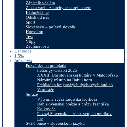
Zápisník včelára
Zuzka varí – z kuchyne starej matere
Blahoželáme
Odišli od nás
Šport
Slovensko – poľský slovník
Horoskop
Test
Vtipy
Zaujímavosti
Dar srdca
1,5%
Infoservis
Pozvánky na podujatia
Fašiangy-Ostatki 2025
XXXII. Dni slovenskej kultúry v Malopoľsku
Národný výstup na Babiu horu
Prehliadka krajanských dychových hudieb
Vernisáže
Súťaže
Výtvarná súťaž Ludwika Korkoša
Deň slovenskej poézie a prózy Františka
Kolkoviča
Poznaj Slovensko – vlasť svojich predkov
Iné
Sväté omše v slovenskom jazyku