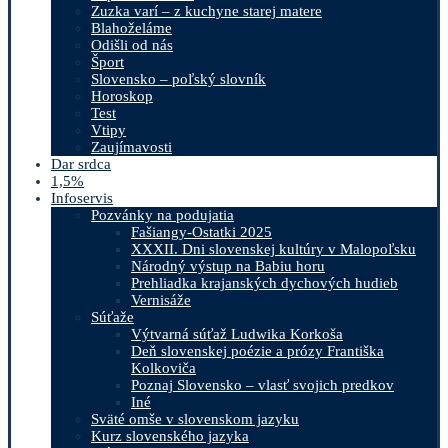
Zuzka varí – z kuchyne starej matere
Blahoželáme
Odišli od nás
Šport
Slovensko – poľský slovník
Horoskop
Test
Vtipy
Zaujímavosti
Dar srdca
1,5%
Infoservis
Pozvánky na podujatia
Fašiangy-Ostatki 2025
XXXII. Dni slovenskej kultúry v Malopoľsku
Národný výstup na Babiu horu
Prehliadka krajanských dychových hudieb
Vernisáže
Súťaže
Výtvarná súťaž Ludwika Korkoša
Deň slovenskej poézie a prózy Františka
Kolkoviča
Poznaj Slovensko – vlasť svojich predkov
Iné
Sväté omše v slovenskom jazyku
Kurz slovenského jazyka