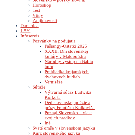
Slovensko – poľský slovník
Horoskop
Test
Vtipy
Zaujímavosti
Dar srdca
1,5%
Infoservis
Pozvánky na podujatia
Fašiangy-Ostatki 2025
XXXII. Dni slovenskej
kultúry v Malopoľsku
Národný výstup na Babiu
horu
Prehliadka krajanských
dychových hudieb
Vernisáže
Súťaže
Výtvarná súťaž Ludwika
Korkoša
Deň slovenskej poézie a
prózy Františka Kolkoviča
Poznaj Slovensko – vlasť
svojich predkov
Iné
Sväté omše v slovenskom jazyku
Kurz slovenského jazyka