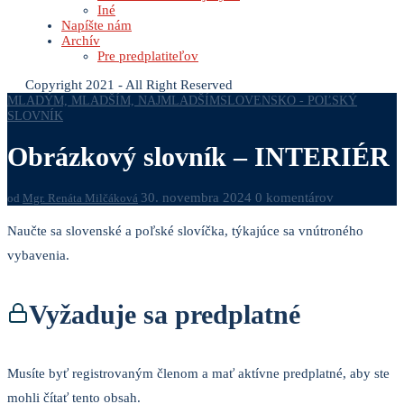
Iné
Napíšte nám
Archív
Pre predplatiteľov
Copyright 2021 - All Right Reserved
MLADÝM, MLADŠÍM, NAJMLADŠÍM
SLOVENSKO - POĽSKÝ
SLOVNÍK
Obrázkový slovník – INTERIÉR
30. novembra 2024
0 komentárov
od
Mgr. Renáta Milčáková
Naučte sa slovenské a poľské slovíčka, týkajúce sa vnútroného
vybavenia.
Vyžaduje sa predplatné
Musíte byť registrovaným členom a mať aktívne predplatné, aby ste
mohli čítať tento obsah.