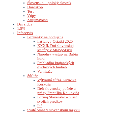
Slovensko – poľský slovník
Horoskop
Test
Vtipy
Zaujímavosti
Dar srdca
1,5%
Infoservis
Pozvánky na podujatia
Fašiangy-Ostatki 2025
XXXII. Dni slovenskej
kultúry v Malopoľsku
Národný výstup na Babiu
horu
Prehliadka krajanských
dychových hudieb
Vernisáže
Súťaže
Výtvarná súťaž Ludwika
Korkoša
Deň slovenskej poézie a
prózy Františka Kolkoviča
Poznaj Slovensko – vlasť
svojich predkov
Iné
Sväté omše v slovenskom jazyku