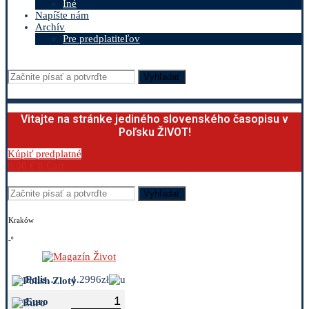
Iné
Napíšte nám
Archív
Pre predplatiteľov
Vyhľadať
Vitajte na stránke jediného slovenského časopisu v
Poľsku ŽIVOT!
Kúpiť predplatné
0.00
€
0
Cart
Vyhľadať
Kraków
-º
Polish Zloty
4.2996zł
Euro