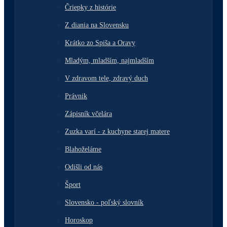
Čriepky z histórie
Z diania na Slovensku
Krátko zo Spiša a Oravy
Mladým, mladším, najmladším
V zdravom tele, zdravý duch
Právnik
Zápisník včelára
Zuzka varí - z kuchyne starej matere
Blahoželáme
Odišli od nás
Šport
Slovensko - poľský slovník
Horoskop