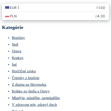
Kategórie
Regióny
Spiš
Orava
Krakov
Iné
Horčičné zrnko
Čriepky z histórie
Z diania na Slovensku
Krátko zo Spiša a Oravy
Mladým, mladším, najmladším
V zdravom tele, zdravý duch