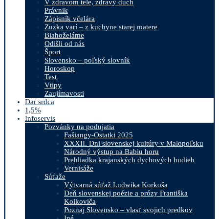
V zdravom tele, zdravý duch
Právnik
Zápisník včelára
Zuzka varí – z kuchyne starej matere
Blahoželáme
Odišli od nás
Šport
Slovensko – poľský slovník
Horoskop
Test
Vtipy
Zaujímavosti
Dar srdca
1,5%
Infoservis
Pozvánky na podujatia
Fašiangy-Ostatki 2025
XXXII. Dni slovenskej kultúry v Malopoľsku
Národný výstup na Babiu horu
Prehliadka krajanských dychových hudieb
Vernisáže
Súťaže
Výtvarná súťaž Ludwika Korkoša
Deň slovenskej poézie a prózy Františka
Kolkoviča
Poznaj Slovensko – vlasť svojich predkov
Iné