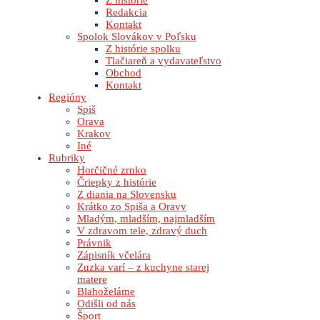
Z histórie
Redakcia
Kontakt
Spolok Slovákov v Poľsku
Z histórie spolku
Tlačiareň a vydavateľstvo
Obchod
Kontakt
Regióny
Spiš
Orava
Krakov
Iné
Rubriky
Horčičné zrnko
Čriepky z histórie
Z diania na Slovensku
Krátko zo Spiša a Oravy
Mladým, mladším, najmladším
V zdravom tele, zdravý duch
Právnik
Zápisník včelára
Zuzka varí – z kuchyne starej
matere
Blahoželáme
Odišli od nás
Šport