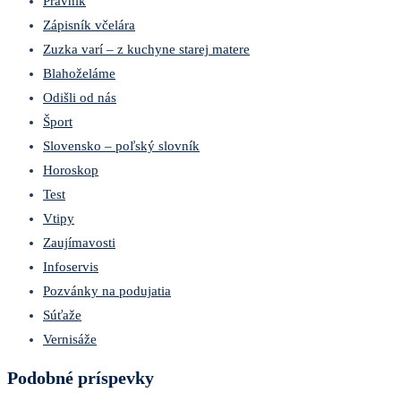
Právnik
Zápisník včelára
Zuzka varí – z kuchyne starej matere
Blahoželáme
Odišli od nás
Šport
Slovensko – poľský slovník
Horoskop
Test
Vtipy
Zaujímavosti
Infoservis
Pozvánky na podujatia
Súťaže
Vernisáže
Podobné príspevky