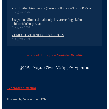
Zasadnutie Ústredného výboru Spolku Slovákov v Poľsku
6. augusta 2026
Jaskyne na Slovensku ako objekty archeologického
a historického poznania
6. augusta 2026
ZEMIAKOVÉ KNEDLE S OVOCÍM
5. augusta 2026
Facebook
Instagram
Youtube
X-twitter
@2025 – Magazín Život | Všetky práva vyhradené
Tvorba web stránok
Powered by Development LTD