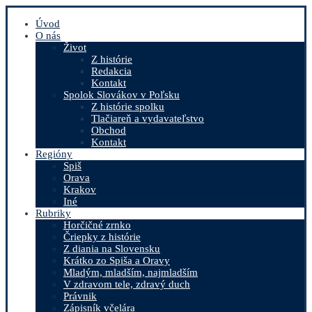
Úvod
O nás
Život
Z histórie
Redakcia
Kontakt
Spolok Slovákov v Poľsku
Z histórie spolku
Tlačiareň a vydavateľstvo
Obchod
Kontakt
Regióny
Spiš
Orava
Krakov
Iné
Rubriky
Horčičné zrnko
Čriepky z histórie
Z diania na Slovensku
Krátko zo Spiša a Oravy
Mladým, mladším, najmladším
V zdravom tele, zdravý duch
Právnik
Zápisník včelára