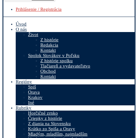
Prihlásenie / Registrácia
Úvod
O nás
Život
Z histórie
Redakcia
Kontakt
Spolok Slovákov v Poľsku
Z histórie spolku
Tlačiareň a vydavateľstvo
Obchod
Kontakt
Regióny
Spiš
Orava
Krakov
Iné
Rubriky
Horčičné zrnko
Čriepky z histórie
Z diania na Slovensku
Krátko zo Spiša a Oravy
Mladým, mladším, najmladším