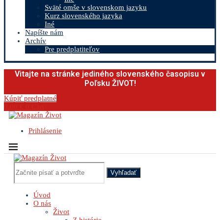
Sväté omše v slovenskom jazyku
Kurz slovenského jazyka
Iné
Napíšte nám
Archív
Pre predplatiteľov
Vitajte na stránke jediného slovenského časopisu v
Poľsku ŽIVOT!
Kúpiť predplatné
0.00
€
0
Cart
Prihlásenie
Vyhľadať
Úvod
O nás
Život