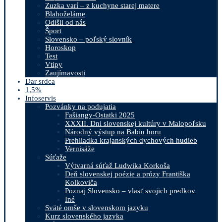
Zuzka varí – z kuchyne starej matere
Blahoželáme
Odišli od nás
Šport
Slovensko – poľský slovník
Horoskop
Test
Vtipy
Zaujímavosti
Dar srdca
1,5%
Infoservis
Pozvánky na podujatia
Fašiangy-Ostatki 2025
XXXII. Dni slovenskej kultúry v Malopoľsku
Národný výstup na Babiu horu
Prehliadka krajanských dychových hudieb
Vernisáže
Súťaže
Výtvarná súťaž Ludwika Korkoša
Deň slovenskej poézie a prózy Františka
Kolkoviča
Poznaj Slovensko – vlasť svojich predkov
Iné
Sväté omše v slovenskom jazyku
Kurz slovenského jazyka