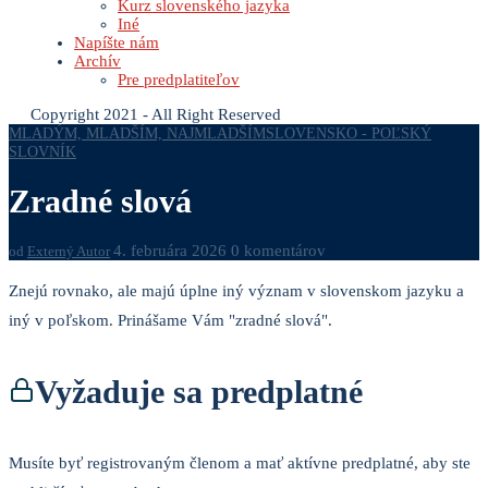
Kurz slovenského jazyka
Iné
Napíšte nám
Archív
Pre predplatiteľov
Copyright 2021 - All Right Reserved
MLADÝM, MLADŠÍM, NAJMLADŠÍM
SLOVENSKO - POĽSKÝ
SLOVNÍK
Zradné slová
4. februára 2026
0 komentárov
od
Externý Autor
Znejú rovnako, ale majú úplne iný význam v slovenskom jazyku a
iný v poľskom. Prinášame Vám "zradné slová".
Vyžaduje sa predplatné
Musíte byť registrovaným členom a mať aktívne predplatné, aby ste