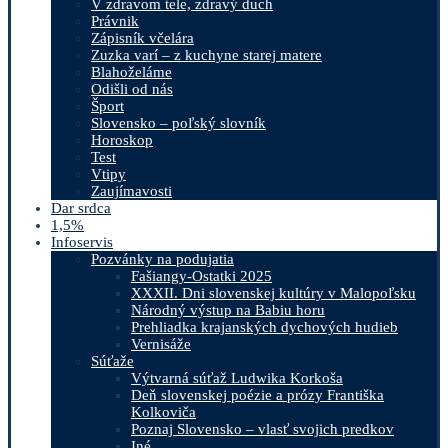
V zdravom tele, zdravý duch
Právnik
Zápisník včelára
Zuzka varí – z kuchyne starej matere
Blahoželáme
Odišli od nás
Šport
Slovensko – poľský slovník
Horoskop
Test
Vtipy
Zaujímavosti
Dar srdca
1,5%
Infoservis
Pozvánky na podujatia
Fašiangy-Ostatki 2025
XXXII. Dni slovenskej kultúry v Malopoľsku
Národný výstup na Babiu horu
Prehliadka krajanských dychových hudieb
Vernisáže
Súťaže
Výtvarná súťaž Ludwika Korkoša
Deň slovenskej poézie a prózy Františka
Kolkoviča
Poznaj Slovensko – vlasť svojich predkov
Iné