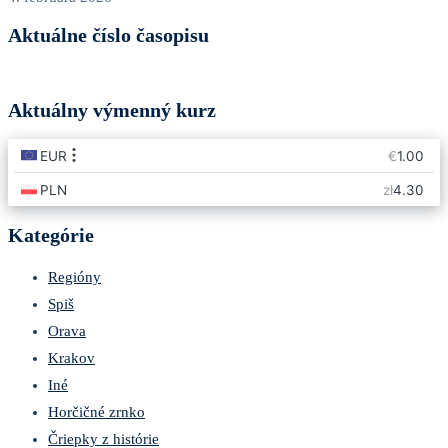
Aktuálne číslo časopisu
Aktuálny výmenný kurz
Kategórie
Regióny
Spiš
Orava
Krakov
Iné
Horčičné zrnko
Čriepky z histórie