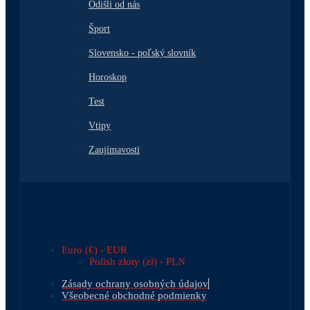
Odišli od nás
Šport
Slovensko - poľský slovník
Horoskop
Test
Vtipy
Zaujímavosti
Euro (€) - EUR
Polish złoty (zł) - PLN
Zásady ochrany osobných údajov
Všeobecné obchodné podmienky