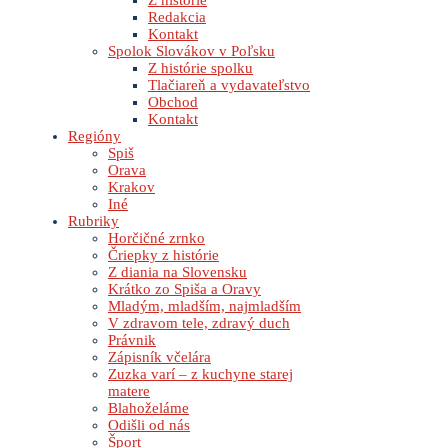
Z histórie
Redakcia
Kontakt
Spolok Slovákov v Poľsku
Z histórie spolku
Tlačiareň a vydavateľstvo
Obchod
Kontakt
Regióny
Spiš
Orava
Krakov
Iné
Rubriky
Horčičné zrnko
Čriepky z histórie
Z diania na Slovensku
Krátko zo Spiša a Oravy
Mladým, mladším, najmladším
V zdravom tele, zdravý duch
Právnik
Zápisník včelára
Zuzka varí – z kuchyne starej
matere
Blahoželáme
Odišli od nás
Šport