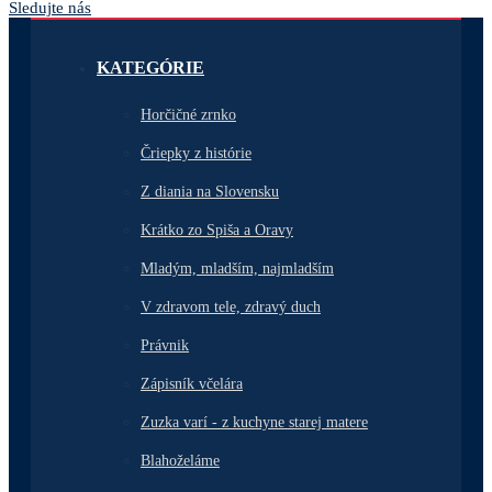
Sledujte nás
KATEGÓRIE
Horčičné zrnko
Čriepky z histórie
Z diania na Slovensku
Krátko zo Spiša a Oravy
Mladým, mladším, najmladším
V zdravom tele, zdravý duch
Právnik
Zápisník včelára
Zuzka varí - z kuchyne starej matere
Blahoželáme