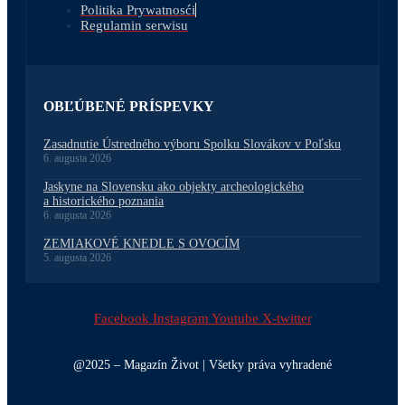
Politika Prywatnosći
Regulamin serwisu
OBĽÚBENÉ PRÍSPEVKY
Zasadnutie Ústredného výboru Spolku Slovákov v Poľsku
6. augusta 2026
Jaskyne na Slovensku ako objekty archeologického
a historického poznania
6. augusta 2026
ZEMIAKOVÉ KNEDLE S OVOCÍM
5. augusta 2026
Facebook
Instagram
Youtube
X-twitter
@2025 – Magazín Život | Všetky práva vyhradené