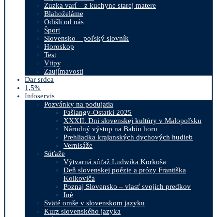
Zuzka varí – z kuchyne starej matere
Blahoželáme
Odišli od nás
Šport
Slovensko – poľský slovník
Horoskop
Test
Vtipy
Zaujímavosti
Dar srdca
1,5%
Infoservis
Pozvánky na podujatia
Fašiangy-Ostatki 2025
XXXII. Dni slovenskej kultúry v Malopoľsku
Národný výstup na Babiu horu
Prehliadka krajanských dychových hudieb
Vernisáže
Súťaže
Výtvarná súťaž Ludwika Korkoša
Deň slovenskej poézie a prózy Františka
Kolkoviča
Poznaj Slovensko – vlasť svojich predkov
Iné
Sväté omše v slovenskom jazyku
Kurz slovenského jazyka