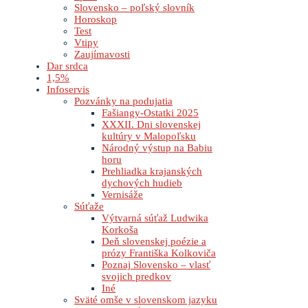
Slovensko – poľský slovník
Horoskop
Test
Vtipy
Zaujímavosti
Dar srdca
1,5%
Infoservis
Pozvánky na podujatia
Fašiangy-Ostatki 2025
XXXII. Dni slovenskej
kultúry v Malopoľsku
Národný výstup na Babiu
horu
Prehliadka krajanských
dychových hudieb
Vernisáže
Súťaže
Výtvarná súťaž Ludwika
Korkoša
Deň slovenskej poézie a
prózy Františka Kolkoviča
Poznaj Slovensko – vlasť
svojich predkov
Iné
Sväté omše v slovenskom jazyku