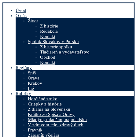
Úvod
O nás
Život
Z histórie
Redakcia
Kontakt
Spolok Slovákov v Poľsku
Z histórie spolku
Tlačiareň a vydavateľstvo
Obchod
Kontakt
Regióny
Spiš
Orava
Krakov
Iné
Rubriky
Horčičné zrnko
Čriepky z histórie
Z diania na Slovensku
Krátko zo Spiša a Oravy
Mladým, mladším, najmladším
V zdravom tele, zdravý duch
Právnik
Zápisník včelára