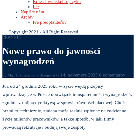
Kurz slovenského jazyka
Iné
Napíšte nám
Archív
Pre predplatiteľov
Copyright 2021 - All Right Reserved
PRÁVNIK
Nowe prawo do jawności
wynagrodzeń
14. novembra 2025
0 komentárov
od
Mgr. Elżbieta Góra Brzegowska
Już od 24 grudnia 2025 roku w życie wejdą przepisy
wprowadzające w Polsce obowiązek transparentności wynagrodzeń,
zgodnie z unijną dyrektywą w sprawie równości płacowej. Choć
brzmi to technicznie, zmiana może realnie wpłynąć na codzienne
życie milionów pracowników, a także sposób, w jaki firmy
prowadzą rekrutacje i budują swoje zespoły.