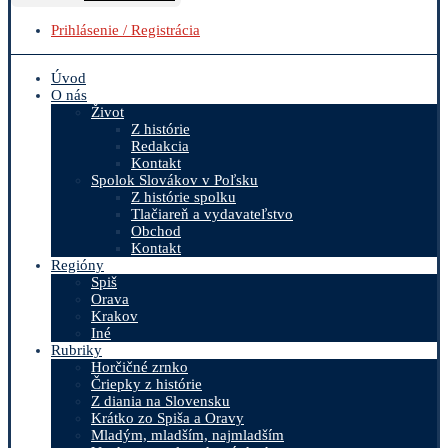
Prihlásenie / Registrácia
Úvod
O nás
Život
Z histórie
Redakcia
Kontakt
Spolok Slovákov v Poľsku
Z histórie spolku
Tlačiareň a vydavateľstvo
Obchod
Kontakt
Regióny
Spiš
Orava
Krakov
Iné
Rubriky
Horčičné zrnko
Čriepky z histórie
Z diania na Slovensku
Krátko zo Spiša a Oravy
Mladým, mladším, najmladším