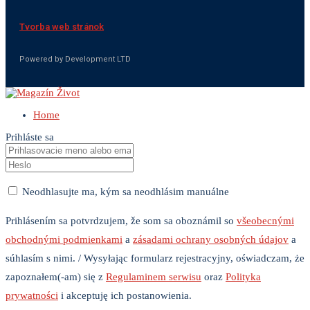
Tvorba web stránok
Powered by Development LTD
Home
Prihláste sa
Neodhlasujte ma, kým sa neodhlásim manuálne
Prihlásením sa potvrdzujem, že som sa oboznámil so
všeobecnými
obchodnými podmienkami
a
zásadami ochrany osobných údajov
a
súhlasím s nimi. / Wysyłając formularz rejestracyjny, oświadczam, że
zapoznałem(-am) się z
Regulaminem serwisu
oraz
Polityka
prywatności
i akceptuję ich postanowienia.