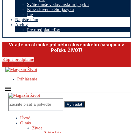
Sväté omše v slovenskom jazyku
Kurz slovenského jazyka
Iné
Napíšte nám
Archív
Pre predplatiteľov
Vitajte na stránke jediného slovenského časopisu v
Poľsku ŽIVOT!
Kúpiť predplatné
0.00
€
0
Cart
Prihlásenie
Vyhľadať
Úvod
O nás
Život