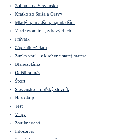
Z diania na Slovensku
Krátko zo Spiša a Oravy
Mladým, mladším, najmladším
V zdravom tele, zdravý duch
Právnik
Zápisník včelára
Zuzka varí – z kuchyne starej matere
Blahoželáme
Odišli od nás
Šport
Slovensko – poľský slovník
Horoskop
Test
Vtipy
Zaujímavosti
Infoservis