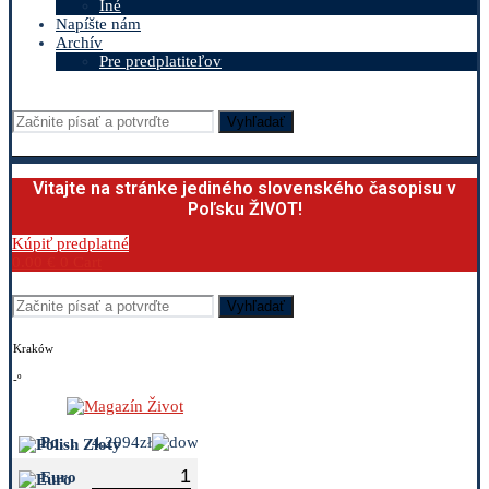
Iné
Napíšte nám
Archív
Pre predplatiteľov
Vyhľadať
Vitajte na stránke jediného slovenského časopisu v
Poľsku ŽIVOT!
Kúpiť predplatné
0.00
€
0
Cart
Vyhľadať
Kraków
-º
Polish Zloty
4.2994zł
Euro