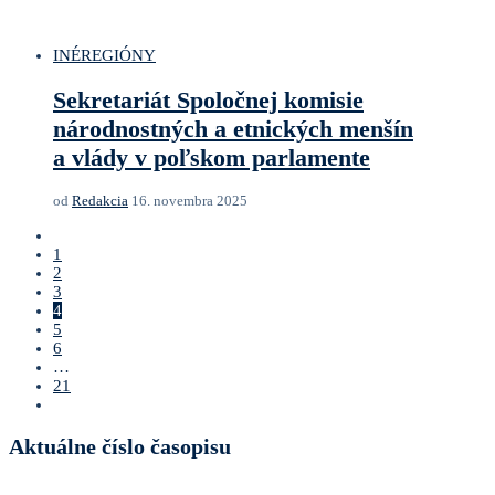
INÉ
REGIÓNY
Sekretariát Spoločnej komisie
národnostných a etnických menšín
a vlády v poľskom parlamente
od
Redakcia
16. novembra 2025
1
2
3
4
5
6
…
21
Aktuálne číslo časopisu