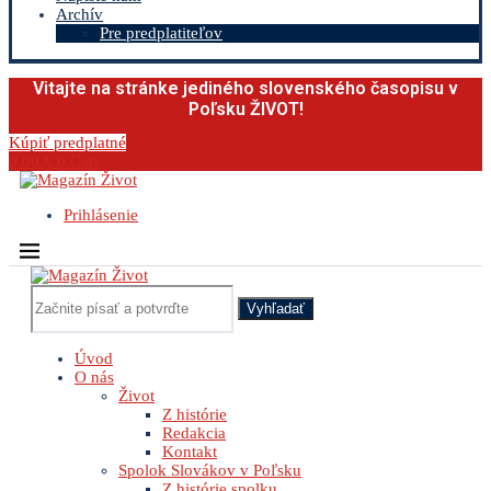
Archív
Pre predplatiteľov
Vitajte na stránke jediného slovenského časopisu v
Poľsku ŽIVOT!
Kúpiť predplatné
0.00
€
0
Cart
Prihlásenie
Vyhľadať
Úvod
O nás
Život
Z histórie
Redakcia
Kontakt
Spolok Slovákov v Poľsku
Z histórie spolku