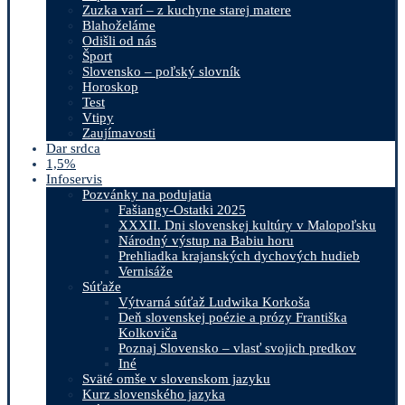
Zuzka varí – z kuchyne starej matere
Blahoželáme
Odišli od nás
Šport
Slovensko – poľský slovník
Horoskop
Test
Vtipy
Zaujímavosti
Dar srdca
1,5%
Infoservis
Pozvánky na podujatia
Fašiangy-Ostatki 2025
XXXII. Dni slovenskej kultúry v Malopoľsku
Národný výstup na Babiu horu
Prehliadka krajanských dychových hudieb
Vernisáže
Súťaže
Výtvarná súťaž Ludwika Korkoša
Deň slovenskej poézie a prózy Františka
Kolkoviča
Poznaj Slovensko – vlasť svojich predkov
Iné
Sväté omše v slovenskom jazyku
Kurz slovenského jazyka