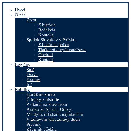
Úvod
O nás
Život
Z histórie
Redakcia
Kontakt
Spolok Slovákov v Poľsku
Z histórie spolku
Tlačiareň a vydavateľstvo
Obchod
Kontakt
Regióny
Spiš
Orava
Krakov
Iné
Rubriky
Horčičné zrnko
Čriepky z histórie
Z diania na Slovensku
Krátko zo Spiša a Oravy
Mladým, mladším, najmladším
V zdravom tele, zdravý duch
Právnik
Zápisník včelára