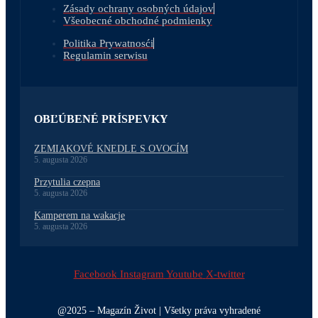
Zásady ochrany osobných údajov
Všeobecné obchodné podmienky
Politika Prywatnosći
Regulamin serwisu
OBĽÚBENÉ PRÍSPEVKY
ZEMIAKOVÉ KNEDLE S OVOCÍM
5. augusta 2026
Przytulia czepna
5. augusta 2026
Kamperem na wakacje
5. augusta 2026
Facebook
Instagram
Youtube
X-twitter
@2025 – Magazín Život | Všetky práva vyhradené