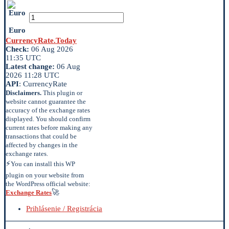
Euro
CurrencyRate.Today
Check:
06 Aug 2026
11:35 UTC
Latest change:
06 Aug
2026 11:28 UTC
API
: CurrencyRate
Disclaimers.
This plugin or
website cannot guarantee the
accuracy of the exchange rates
displayed. You should confirm
current rates before making any
transactions that could be
affected by changes in the
exchange rates.
⚡
You can install this WP
plugin on your website from
the WordPress official website:
🚀
Exchange Rates
Prihlásenie / Registrácia