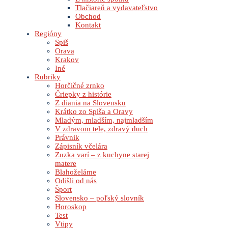
Tlačiareň a vydavateľstvo
Obchod
Kontakt
Regióny
Spiš
Orava
Krakov
Iné
Rubriky
Horčičné zrnko
Čriepky z histórie
Z diania na Slovensku
Krátko zo Spiša a Oravy
Mladým, mladším, najmladším
V zdravom tele, zdravý duch
Právnik
Zápisník včelára
Zuzka varí – z kuchyne starej
matere
Blahoželáme
Odišli od nás
Šport
Slovensko – poľský slovník
Horoskop
Test
Vtipy