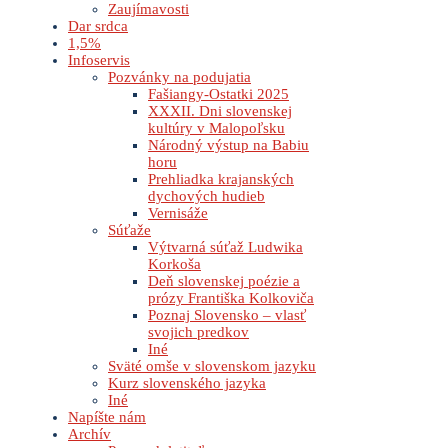
Zaujímavosti
Dar srdca
1,5%
Infoservis
Pozvánky na podujatia
Fašiangy-Ostatki 2025
XXXII. Dni slovenskej
kultúry v Malopoľsku
Národný výstup na Babiu
horu
Prehliadka krajanských
dychových hudieb
Vernisáže
Súťaže
Výtvarná súťaž Ludwika
Korkoša
Deň slovenskej poézie a
prózy Františka Kolkoviča
Poznaj Slovensko – vlasť
svojich predkov
Iné
Sväté omše v slovenskom jazyku
Kurz slovenského jazyka
Iné
Napíšte nám
Archív