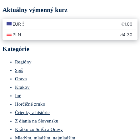
Aktuálny výmenný kurz
Kategórie
Regióny
Spiš
Orava
Krakov
Iné
Horčičné zrnko
Čriepky z histórie
Z diania na Slovensku
Krátko zo Spiša a Oravy
Mladým, mladším, najmladším