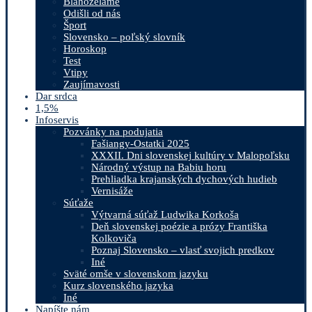
Blahoželáme
Odišli od nás
Šport
Slovensko – poľský slovník
Horoskop
Test
Vtipy
Zaujímavosti
Dar srdca
1,5%
Infoservis
Pozvánky na podujatia
Fašiangy-Ostatki 2025
XXXII. Dni slovenskej kultúry v Malopoľsku
Národný výstup na Babiu horu
Prehliadka krajanských dychových hudieb
Vernisáže
Súťaže
Výtvarná súťaž Ludwika Korkoša
Deň slovenskej poézie a prózy Františka
Kolkoviča
Poznaj Slovensko – vlasť svojich predkov
Iné
Sväté omše v slovenskom jazyku
Kurz slovenského jazyka
Iné
Napíšte nám