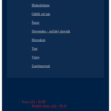
Blahoželáme
Odišli od nás
Šport
Slovensko - poľský slovník
Horoskop
Test
Vtipy
Zaujímavosti
Euro (€) - EUR
Polish złoty (zł) - PLN