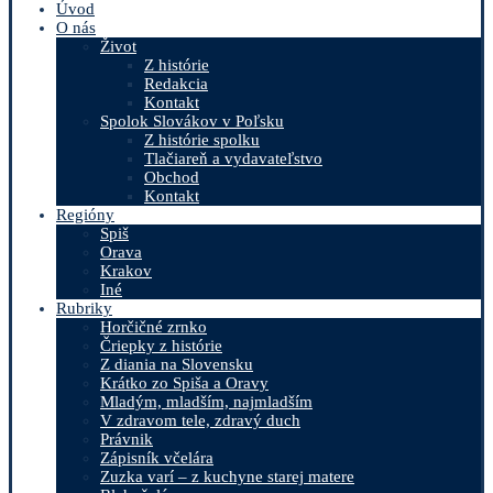
Úvod
O nás
Život
Z histórie
Redakcia
Kontakt
Spolok Slovákov v Poľsku
Z histórie spolku
Tlačiareň a vydavateľstvo
Obchod
Kontakt
Regióny
Spiš
Orava
Krakov
Iné
Rubriky
Horčičné zrnko
Čriepky z histórie
Z diania na Slovensku
Krátko zo Spiša a Oravy
Mladým, mladším, najmladším
V zdravom tele, zdravý duch
Právnik
Zápisník včelára
Zuzka varí – z kuchyne starej matere