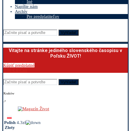
Iné
Napíšte nám
Archív
Pre predplatiteľov
Vyhľadať
Vitajte na stránke jediného slovenského časopisu v
Poľsku ŽIVOT!
Kúpiť predplatné
0.00
€
0
Cart
Vyhľadať
Kraków
-º
Polish
4.3zł
Zloty