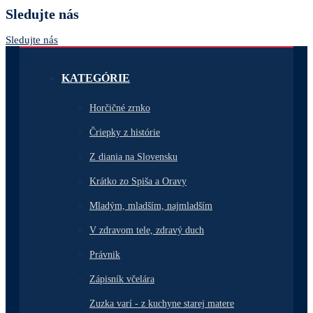
Sledujte nás
Sledujte nás
KATEGÓRIE
Horčičné zrnko
Čriepky z histórie
Z diania na Slovensku
Krátko zo Spiša a Oravy
Mladým, mladším, najmladším
V zdravom tele, zdravý duch
Právnik
Zápisník včelára
Zuzka varí - z kuchyne starej matere