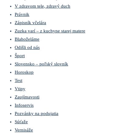
V zdravom tele, zdravý duch
Právnik
Zápisník včelára
Zuzka varí – z kuchyne starej matere
Blahoželáme
Odišli od nás
Šport
Slovensko – poľský slovník
Horoskop
Test
Vtipy
Zaujímavosti
Infoservis
Pozvánky na podujatia
Súťaže
Vernisáže