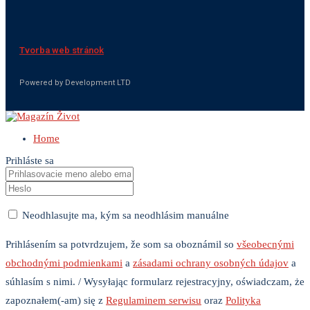
Tvorba web stránok
Powered by Development LTD
Home
Prihláste sa
Neodhlasujte ma, kým sa neodhlásim manuálne
Prihlásením sa potvrdzujem, že som sa oboznámil so
všeobecnými
obchodnými podmienkami
a
zásadami ochrany osobných údajov
a
súhlasím s nimi. / Wysyłając formularz rejestracyjny, oświadczam, że
zapoznałem(-am) się z
Regulaminem serwisu
oraz
Polityka