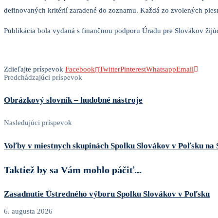
definovaných kritérií zaradené do zoznamu. Každá zo zvolených piesn
Publikácia bola vydaná s finančnou podporu Úradu pre Slovákov žijúc
Zdieľajte príspevok
Facebook
Twitter
Pinterest
Whatsapp
Email
Predchádzajúci príspevok
Obrázkový slovník – hudobné nástroje
Nasledujúci príspevok
Voľby v miestnych skupinách Spolku Slovákov v Poľsku na 
Taktiež by sa Vám mohlo páčiť...
Zasadnutie Ústredného výboru Spolku Slovákov v Poľsku
6. augusta 2026