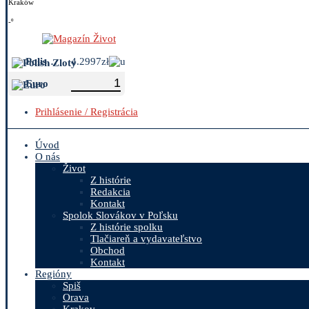
Kraków
-º
Polish Zloty
4.2997zł
Euro
Prihlásenie / Registrácia
Úvod
O nás
Život
Z histórie
Redakcia
Kontakt
Spolok Slovákov v Poľsku
Z histórie spolku
Tlačiareň a vydavateľstvo
Obchod
Kontakt
Regióny
Spiš
Orava
Krakov