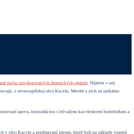
né počas privilegovaných liturgických období
. Nájdete v nej
pievajú, v severospišskej obci Kacvín. Mnohé z nich sú unikátne
pozorovaní spevu, konzultáciou s bývalými kacvínskymi hudobníkmi a
ch v obci Kacvín a predstavujú piesne, ktoré boli na základe vopred