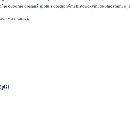
í je odborne opísaná spolu s dostupnými historickými okolnosťami o je
ich v zahraničí.
Spiši