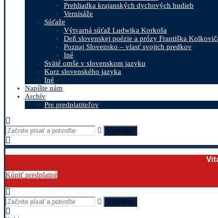
Prehliadka krajanských dychových hudieb
Vernisáže
Súťaže
Výtvarná súťaž Ludwika Korkoša
Deň slovenskej poézie a prózy Františka Kolkovič
Poznaj Slovensko – vlasť svojich predkov
Iné
Sväté omše v slovenskom jazyku
Kurz slovenského jazyka
Iné
Napíšte nám
Archív
Pre predplatiteľov
Vyhľadať
Vit
Kúpiť predplatné
0.00
€
0
Cart
Vyhľadať