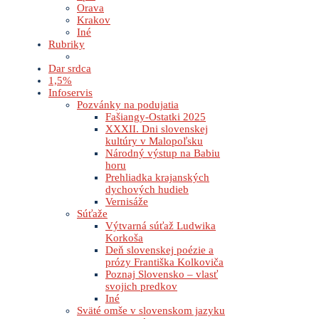
Orava
Krakov
Iné
Rubriky
Dar srdca
1,5%
Infoservis
Pozvánky na podujatia
Fašiangy-Ostatki 2025
XXXII. Dni slovenskej
kultúry v Malopoľsku
Národný výstup na Babiu
horu
Prehliadka krajanských
dychových hudieb
Vernisáže
Súťaže
Výtvarná súťaž Ludwika
Korkoša
Deň slovenskej poézie a
prózy Františka Kolkoviča
Poznaj Slovensko – vlasť
svojich predkov
Iné
Sväté omše v slovenskom jazyku