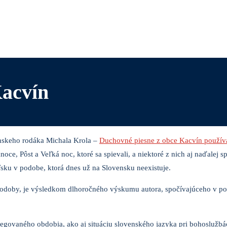
Kacvín
ínskeho rodáka Michala Krola –
Duchovné piesne z obce Kacvín používa
ce, Pôst a Veľká noc, ktoré sa spievali, a niektoré z nich aj naďalej s
sku v podobe, ktorá dnes už na Slovensku neexistuje.
j podoby, je výsledkom dlhoročného výskumu autora, spočívajúceho v 
vilegovaného obdobia, ako aj situáciu slovenského jazyka pri bohoslužbá