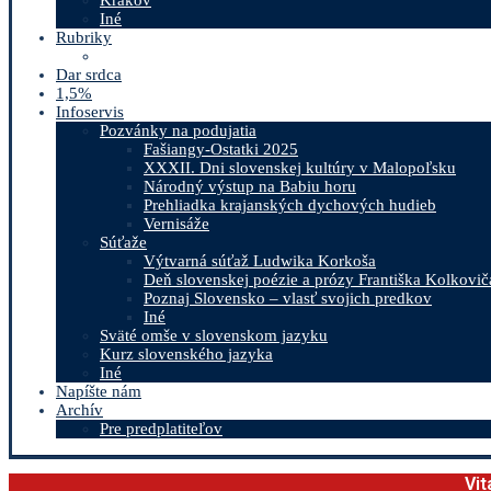
Iné
Rubriky
Dar srdca
1,5%
Infoservis
Pozvánky na podujatia
Fašiangy-Ostatki 2025
XXXII. Dni slovenskej kultúry v Malopoľsku
Národný výstup na Babiu horu
Prehliadka krajanských dychových hudieb
Vernisáže
Súťaže
Výtvarná súťaž Ludwika Korkoša
Deň slovenskej poézie a prózy Františka Kolkovič
Poznaj Slovensko – vlasť svojich predkov
Iné
Sväté omše v slovenskom jazyku
Kurz slovenského jazyka
Iné
Napíšte nám
Archív
Pre predplatiteľov
Vit