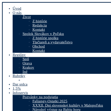
Úvod
O nás
Život
Z histórie
Redakcia
Kontakt
Spolok Slovákov v Poľsku
Z histórie spolku
Tlačiareň a vydavateľstvo
Obchod
Kontakt
Regióny
Spiš
Orava
Krakov
Iné
Rubriky
Dar srdca
1,5%
Infoservis
Pozvánky na podujatia
Fašiangy-Ostatki 2025
XXXII. Dni slovenskej kultúry v Malopoľsku
Národný výstup na Babiu horu