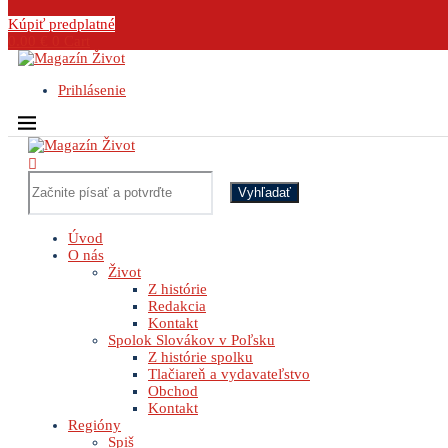
Kúpiť predplatné
0.00
€
0
Cart
Prihlásenie
Vyhľadať
Úvod
O nás
Život
Z histórie
Redakcia
Kontakt
Spolok Slovákov v Poľsku
Z histórie spolku
Tlačiareň a vydavateľstvo
Obchod
Kontakt
Regióny
Spiš