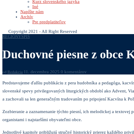
Kurz slovenského jazyka
Iné
Napíšte nám
Archív
Pre predplatiteľov
Copyright 2021 - All Right Reserved
REGIÓNY
SPIŠ
Duchovné piesne z obce 
11. decembra 2025
0 komentárov
od
Redakcia
Predstavujeme ďalšiu publikáciu z pera hudobníka a pedagóga, kacv
slovenské spevy privilegovaných liturgických období ako Advent, Viano
a zachovali sa len generačným tradovaním po pripojení Kacvína k Poľ
Zozbieranie a zaznamenanie týchto piesní, ich melodickej a textove
organistami i najstaršími obyvateľmi obce.
Jednotlivé kapitoly približujú stručný historický prierez každého pri