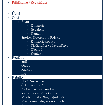
Prihlásenie / Registrácia
Úvod
O nás
Život
Z histórie
Redakcia
Kontakt
Spolok Slovákov v Poľsku
Z histórie spolku
Tlačiareň a vydavateľstvo
Obchod
Kontakt
Regióny
Spiš
Orava
Krakov
Iné
Rubriky
Horčičné zrnko
Čriepky z histórie
Z diania na Slovensku
Krátko zo Spiša a Oravy
Mladým, mladším, najmladším
V zdravom tele, zdravý duch