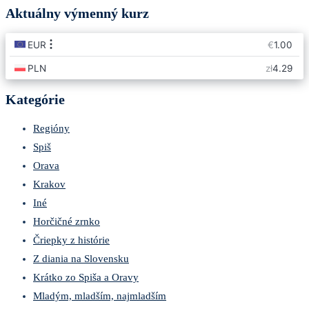
Aktuálny výmenný kurz
Kategórie
Regióny
Spiš
Orava
Krakov
Iné
Horčičné zrnko
Čriepky z histórie
Z diania na Slovensku
Krátko zo Spiša a Oravy
Mladým, mladším, najmladším