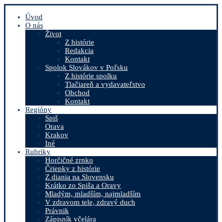
Úvod
O nás
Život
Z histórie
Redakcia
Kontakt
Spolok Slovákov v Poľsku
Z histórie spolku
Tlačiareň a vydavateľstvo
Obchod
Kontakt
Regióny
Spiš
Orava
Krakov
Iné
Rubriky
Horčičné zrnko
Čriepky z histórie
Z diania na Slovensku
Krátko zo Spiša a Oravy
Mladým, mladším, najmladším
V zdravom tele, zdravý duch
Právnik
Zápisník včelára