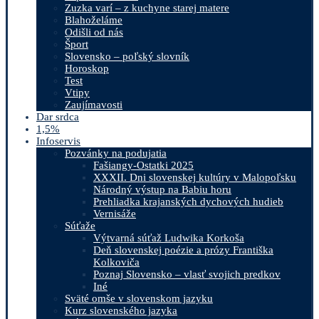
Zuzka varí – z kuchyne starej matere
Blahoželáme
Odišli od nás
Šport
Slovensko – poľský slovník
Horoskop
Test
Vtipy
Zaujímavosti
Dar srdca
1,5%
Infoservis
Pozvánky na podujatia
Fašiangy-Ostatki 2025
XXXII. Dni slovenskej kultúry v Malopoľsku
Národný výstup na Babiu horu
Prehliadka krajanských dychových hudieb
Vernisáže
Súťaže
Výtvarná súťaž Ludwika Korkoša
Deň slovenskej poézie a prózy Františka
Kolkoviča
Poznaj Slovensko – vlasť svojich predkov
Iné
Sväté omše v slovenskom jazyku
Kurz slovenského jazyka