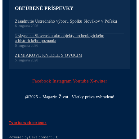
OBĽÚBENÉ PRÍSPEVKY
Zasadnutie Ústredného výboru Spolku Slovákov v Poľsku
6. augusta 2026
Jaskyne na Slovensku ako objekty archeologického
a historického poznania
6. augusta 2026
ZEMIAKOVÉ KNEDLE S OVOCÍM
5. augusta 2026
Facebook
Instagram
Youtube
X-twitter
@2025 – Magazín Život | Všetky práva vyhradené
Tvorba web stránok
Powered by Development LTD