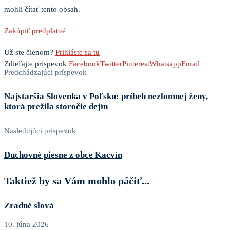
mohli čítať tento obsah.
Zakúpiť predplatné
Už ste členom?
Prihláste sa tu
Zdieľajte príspevok
Facebook
Twitter
Pinterest
Whatsapp
Email
Predchádzajúci príspevok
Najstaršia Slovenka v Poľsku: príbeh nezlomnej ženy,
ktorá prežila storočie dejín
Nasledujúci príspevok
Duchovné piesne z obce Kacvín
Taktiež by sa Vám mohlo páčiť...
Zradné slová
10. júna 2026