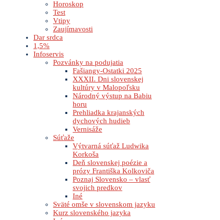
Horoskop
Test
Vtipy
Zaujímavosti
Dar srdca
1,5%
Infoservis
Pozvánky na podujatia
Fašiangy-Ostatki 2025
XXXII. Dni slovenskej
kultúry v Malopoľsku
Národný výstup na Babiu
horu
Prehliadka krajanských
dychových hudieb
Vernisáže
Súťaže
Výtvarná súťaž Ludwika
Korkoša
Deň slovenskej poézie a
prózy Františka Kolkoviča
Poznaj Slovensko – vlasť
svojich predkov
Iné
Sväté omše v slovenskom jazyku
Kurz slovenského jazyka