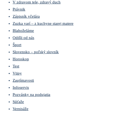
V zdravom tele, zdravý duch
Právnik
Zápisník včelára
Zuzka varí – z kuchyne starej matere
Blahoželáme
Odišli od nás
Šport
Slovensko – poľský slovník
Horoskop
Test
Vtipy
Zaujímavosti
Infoservis
Pozvánky na podujatia
Súťaže
Vernisáže