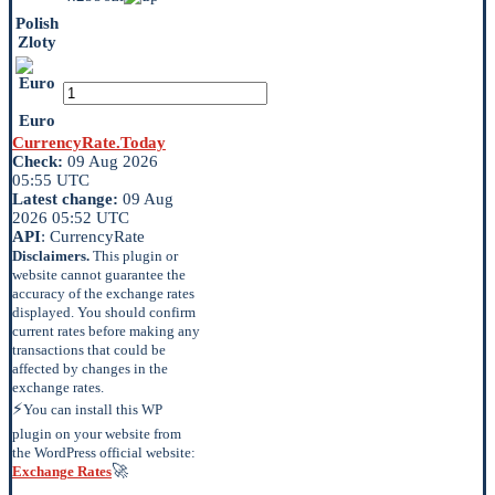
Polish
Zloty
Euro
CurrencyRate.Today
Check:
09 Aug 2026
05:55 UTC
Latest change:
09 Aug
2026 05:52 UTC
API
: CurrencyRate
Disclaimers.
This plugin or
website cannot guarantee the
accuracy of the exchange rates
displayed. You should confirm
current rates before making any
transactions that could be
affected by changes in the
exchange rates.
⚡
You can install this WP
plugin on your website from
the WordPress official website:
🚀
Exchange Rates