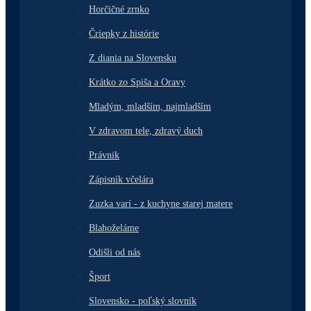
Horčičné zrnko
Čriepky z histórie
Z diania na Slovensku
Krátko zo Spiša a Oravy
Mladým, mladším, najmladším
V zdravom tele, zdravý duch
Právnik
Zápisník včelára
Zuzka varí - z kuchyne starej matere
Blahoželáme
Odišli od nás
Šport
Slovensko - poľský slovník