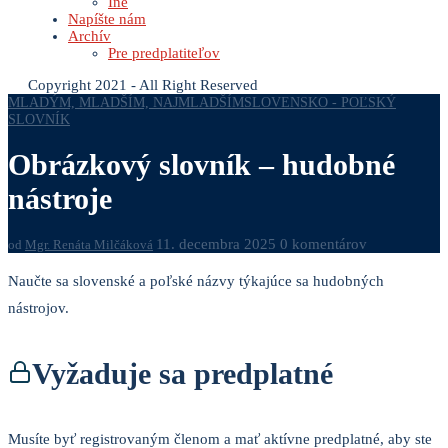
Iné
Napíšte nám
Archív
Pre predplatiteľov
Copyright 2021 - All Right Reserved
MLADÝM, MLADŠÍM, NAJMLADŠÍM
SLOVENSKO - POĽSKÝ
SLOVNÍK
Obrázkový slovník – hudobné
nástroje
11. decembra 2025
0 komentárov
od
Mgr. Renáta Milčáková
Naučte sa slovenské a poľské názvy týkajúce sa hudobných
nástrojov.
Vyžaduje sa predplatné
Musíte byť registrovaným členom a mať aktívne predplatné, aby ste