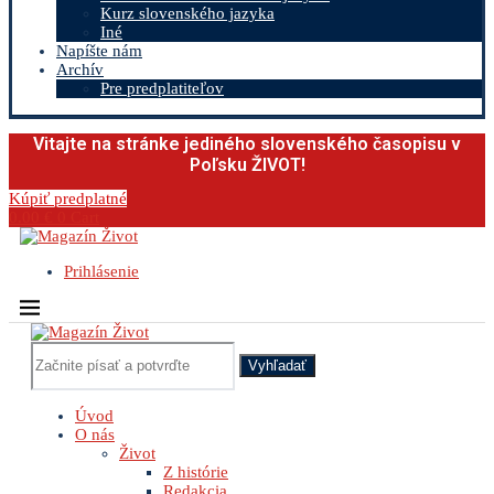
Kurz slovenského jazyka
Iné
Napíšte nám
Archív
Pre predplatiteľov
Vitajte na stránke jediného slovenského časopisu v
Poľsku ŽIVOT!
Kúpiť predplatné
0.00
€
0
Cart
Prihlásenie
Vyhľadať
Úvod
O nás
Život
Z histórie
Redakcia