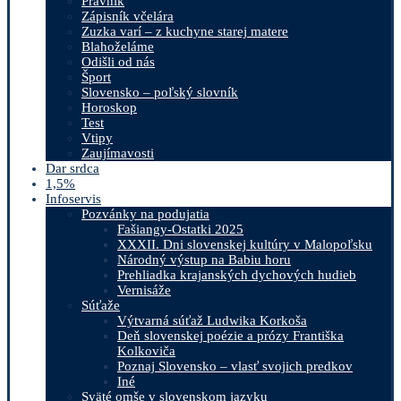
Právnik
Zápisník včelára
Zuzka varí – z kuchyne starej matere
Blahoželáme
Odišli od nás
Šport
Slovensko – poľský slovník
Horoskop
Test
Vtipy
Zaujímavosti
Dar srdca
1,5%
Infoservis
Pozvánky na podujatia
Fašiangy-Ostatki 2025
XXXII. Dni slovenskej kultúry v Malopoľsku
Národný výstup na Babiu horu
Prehliadka krajanských dychových hudieb
Vernisáže
Súťaže
Výtvarná súťaž Ludwika Korkoša
Deň slovenskej poézie a prózy Františka
Kolkoviča
Poznaj Slovensko – vlasť svojich predkov
Iné
Sväté omše v slovenskom jazyku