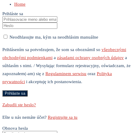
Home
Prihláste sa
Neodhlasujte ma, kým sa neodhlásim manuálne
Prihlásením sa potvrdzujem, že som sa oboznámil so
všeobecnými
obchodnými podmienkami
a
zásadami ochrany osobných údajov
a
súhlasím s nimi. / Wysyłając formularz rejestracyjny, oświadczam, że
zapoznałem(-am) się z
Regulaminem serwisu
oraz
Polityka
prywatności
i akceptuję ich postanowienia.
Zabudli ste heslo?
Ešte u nás nemáte účet?
Registrujte sa tu
Obnova hesla