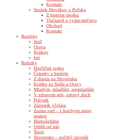
Kontakt
Spolok Slovákov v Poľsku
Z histórie spolku
Tlačiareň a vydavateľstvo
Obchod
Kontakt
Regióny
Spiš
Orava
Krakov
Iné
Rubriky
Horčičné zrnko
Čriepky z histórie
Z diania na Slovensku
Krátko zo Spiša a Oravy
Mladým, mladším, najmladším
V zdravom tele, zdravý duch
Právnik
Zápisník včelára
Zuzka varí – z kuchyne starej
matere
Blahoželáme
Odišli od nás
Šport
Slovensko – poľský slovník