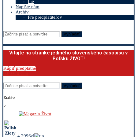
Iné
Napíšte nám
Archív
Pre predplatiteľov
Vyhľadať
Vitajte na stránke jediného slovenského časopisu v
Poľsku ŽIVOT!
Kúpiť predplatné
0.00
€
0
Cart
Vyhľadať
Kraków
-º
4.2996zł