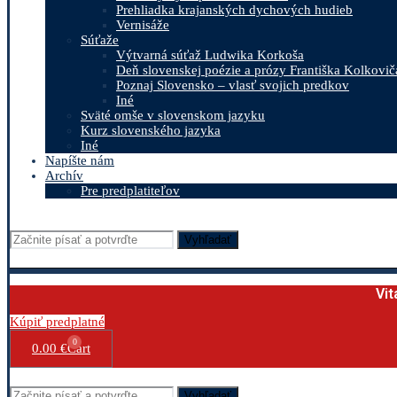
Prehliadka krajanských dychových hudieb
Vernisáže
Súťaže
Výtvarná súťaž Ludwika Korkoša
Deň slovenskej poézie a prózy Františka Kolkovič
Poznaj Slovensko – vlasť svojich predkov
Iné
Sväté omše v slovenskom jazyku
Kurz slovenského jazyka
Iné
Napíšte nám
Archív
Pre predplatiteľov
Vyhľadať
Vit
Kúpiť predplatné
0
0.00
€
Cart
Vyhľadať