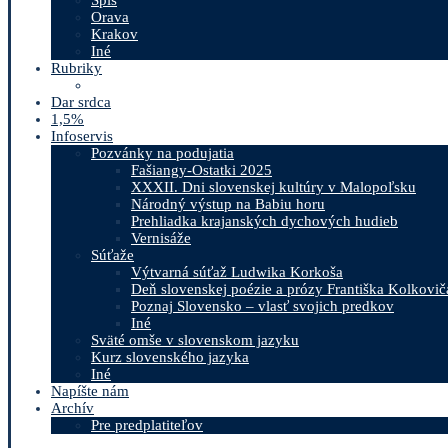
Orava
Krakov
Iné
Rubriky
Dar srdca
1,5%
Infoservis
Pozvánky na podujatia
Fašiangy-Ostatki 2025
XXXII. Dni slovenskej kultúry v Malopoľsku
Národný výstup na Babiu horu
Prehliadka krajanských dychových hudieb
Vernisáže
Súťaže
Výtvarná súťaž Ludwika Korkoša
Deň slovenskej poézie a prózy Františka Kolkovič
Poznaj Slovensko – vlasť svojich predkov
Iné
Sväté omše v slovenskom jazyku
Kurz slovenského jazyka
Iné
Napíšte nám
Archív
Pre predplatiteľov