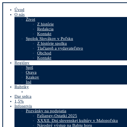
Úvod
O nás
Život
Z histórie
Redakcia
Kontakt
Spolok Slovákov v Poľsku
Z histórie spolku
Tlačiareň a vydavateľstvo
Obchod
Kontakt
Regióny
Spiš
Orava
Krakov
Iné
Rubriky
Dar srdca
1,5%
Infoservis
Pozvánky na podujatia
Fašiangy-Ostatki 2025
XXXII. Dni slovenskej kultúry v Malopoľsku
Národný výstup na Babiu horu