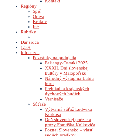
Kontakt
Regióny
Spiš
Orava
Krakov
Iné
Rubriky
Dar srdca
1,5%
Infoservis
Pozvánky na podujatia
Fašiangy-Ostatki 2025
XXXII. Dni slovenskej
kultúry v Malopoľsku
Národný výstup na Babiu
horu
Prehliadka krajanských
dychových hudieb
Vernisáže
Súťaže
Výtvarná súťaž Ludwika
Korkoša
Deň slovenskej poézie a
prózy Františka Kolkoviča
Poznaj Slovensko – vlasť
svojich predkov