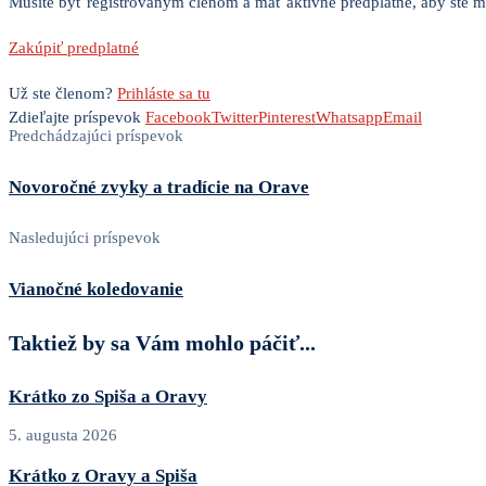
Musíte byť registrovaným členom a mať aktívne predplatné, aby ste mo
Zakúpiť predplatné
Už ste členom?
Prihláste sa tu
Zdieľajte príspevok
Facebook
Twitter
Pinterest
Whatsapp
Email
Predchádzajúci príspevok
Novoročné zvyky a tradície na Orave
Nasledujúci príspevok
Vianočné koledovanie
Taktiež by sa Vám mohlo páčiť...
Krátko zo Spiša a Oravy
5. augusta 2026
Krátko z Oravy a Spiša