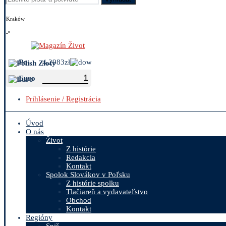
Kraków
-º
Polish Zloty
4.2983zł
Euro
Prihlásenie / Registrácia
Úvod
O nás
Život
Z histórie
Redakcia
Kontakt
Spolok Slovákov v Poľsku
Z histórie spolku
Tlačiareň a vydavateľstvo
Obchod
Kontakt
Regióny
Spiš