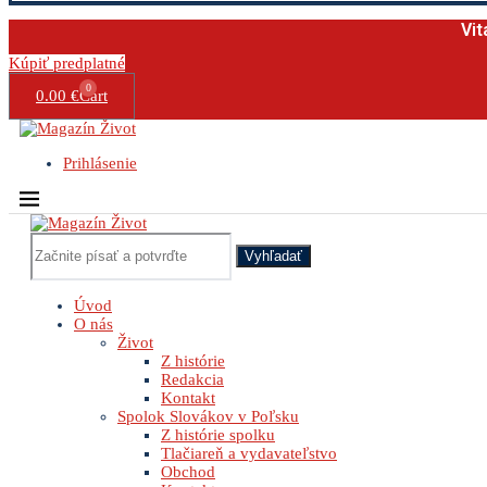
Vit
Kúpiť predplatné
0
0.00
€
Cart
Prihlásenie
Vyhľadať
Úvod
O nás
Život
Z histórie
Redakcia
Kontakt
Spolok Slovákov v Poľsku
Z histórie spolku
Tlačiareň a vydavateľstvo
Obchod