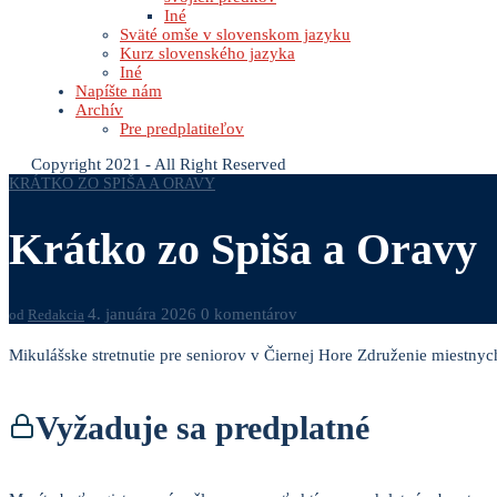
Iné
Sväté omše v slovenskom jazyku
Kurz slovenského jazyka
Iné
Napíšte nám
Archív
Pre predplatiteľov
Copyright 2021 - All Right Reserved
KRÁTKO ZO SPIŠA A ORAVY
Krátko zo Spiša a Oravy
4. januára 2026
0 komentárov
od
Redakcia
Mikulášske stretnutie pre seniorov v Čiernej Hore Združenie miestnyc
Vyžaduje sa predplatné