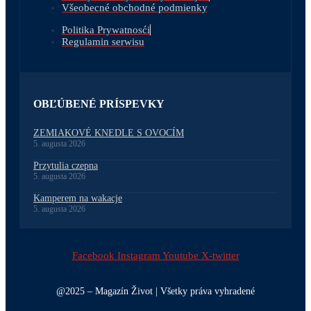
Všeobecné obchodné podmienky
Politika Prywatnosći
Regulamin serwisu
OBĽÚBENÉ PRÍSPEVKY
ZEMIAKOVÉ KNEDLE S OVOCÍM
5. augusta 2026
Przytulia czepna
5. augusta 2026
Kamperem na wakacje
5. augusta 2026
Facebook
Instagram
Youtube
X-twitter
@2025 – Magazín Život | Všetky práva vyhradené