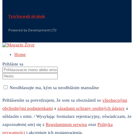
Tvorba web stránok
Powered by Development LTD
Home
Prihláste sa
Neodhlasujte ma, kým sa neodhlásim manuálne
Prihlásením sa potvrdzujem, že som sa oboznámil so
všeobecnými
obchodnými podmienkami
a
zásadami ochrany osobných údajov
a
súhlasím s nimi. / Wysyłając formularz rejestracyjny, oświadczam, że
zapoznałem(-am) się z
Regulaminem serwisu
oraz
Polityka
prywatności
i akceptuję ich postanowienia.