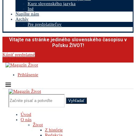
Kurz slovenského jazyka
Iné
Napíšte nám
Archív
Pre predplatiteľov
Vitajte na stránke jediného slovenského časopisu v
Poľsku ŽIVOT!
Kúpiť predplatné
0.00
€
0
Cart
Prihlásenie
Vyhľadať
Úvod
O nás
Život
Z histórie
Redakcia