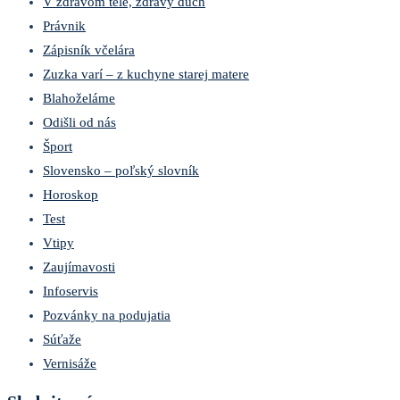
V zdravom tele, zdravý duch
Právnik
Zápisník včelára
Zuzka varí – z kuchyne starej matere
Blahoželáme
Odišli od nás
Šport
Slovensko – poľský slovník
Horoskop
Test
Vtipy
Zaujímavosti
Infoservis
Pozvánky na podujatia
Súťaže
Vernisáže