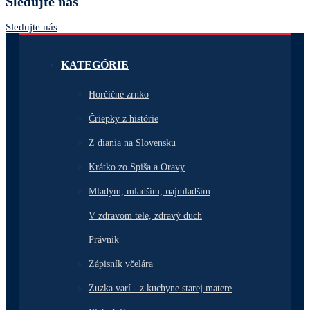
Sledujte nás
Sledujte nás
KATEGÓRIE
Horčičné zrnko
Čriepky z histórie
Z diania na Slovensku
Krátko zo Spiša a Oravy
Mladým, mladším, najmladším
V zdravom tele, zdravý duch
Právnik
Zápisník včelára
Zuzka varí - z kuchyne starej matere