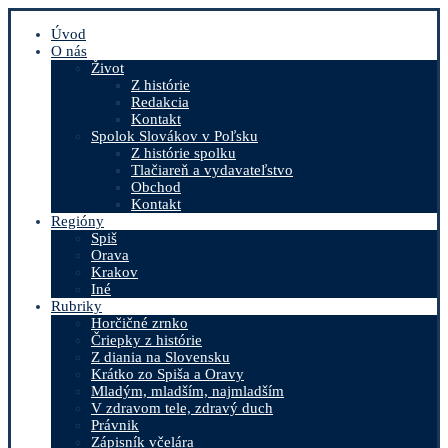
Úvod
O nás
Život
Z histórie
Redakcia
Kontakt
Spolok Slovákov v Poľsku
Z histórie spolku
Tlačiareň a vydavateľstvo
Obchod
Kontakt
Regióny
Spiš
Orava
Krakov
Iné
Rubriky
Horčičné zrnko
Čriepky z histórie
Z diania na Slovensku
Krátko zo Spiša a Oravy
Mladým, mladším, najmladším
V zdravom tele, zdravý duch
Právnik
Zápisník včelára