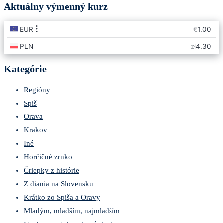
Aktuálny výmenný kurz
Kategórie
Regióny
Spiš
Orava
Krakov
Iné
Horčičné zrnko
Čriepky z histórie
Z diania na Slovensku
Krátko zo Spiša a Oravy
Mladým, mladším, najmladším