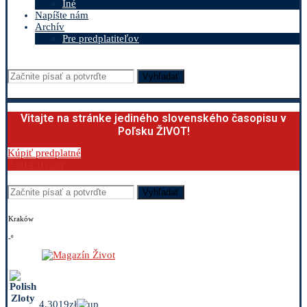
Iné
Napíšte nám
Archív
Pre predplatiteľov
Vyhľadať
Vitajte na stránke jediného slovenského časopisu v
Poľsku ŽIVOT!
Kúpiť predplatné
0.00
€
0
Cart
Vyhľadať
Kraków
-º
4.3019zł