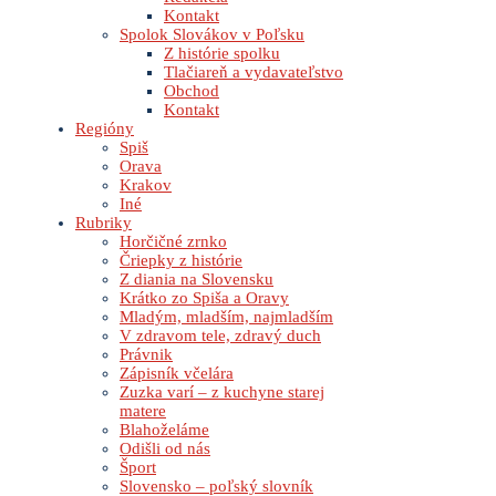
Kontakt
Spolok Slovákov v Poľsku
Z histórie spolku
Tlačiareň a vydavateľstvo
Obchod
Kontakt
Regióny
Spiš
Orava
Krakov
Iné
Rubriky
Horčičné zrnko
Čriepky z histórie
Z diania na Slovensku
Krátko zo Spiša a Oravy
Mladým, mladším, najmladším
V zdravom tele, zdravý duch
Právnik
Zápisník včelára
Zuzka varí – z kuchyne starej
matere
Blahoželáme
Odišli od nás
Šport
Slovensko – poľský slovník