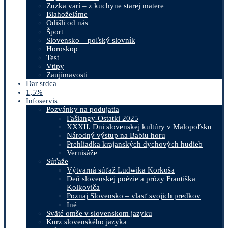
Zuzka varí – z kuchyne starej matere
Blahoželáme
Odišli od nás
Šport
Slovensko – poľský slovník
Horoskop
Test
Vtipy
Zaujímavosti
Dar srdca
1,5%
Infoservis
Pozvánky na podujatia
Fašiangy-Ostatki 2025
XXXII. Dni slovenskej kultúry v Malopoľsku
Národný výstup na Babiu horu
Prehliadka krajanských dychových hudieb
Vernisáže
Súťaže
Výtvarná súťaž Ludwika Korkoša
Deň slovenskej poézie a prózy Františka
Kolkoviča
Poznaj Slovensko – vlasť svojich predkov
Iné
Sväté omše v slovenskom jazyku
Kurz slovenského jazyka