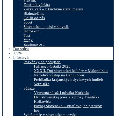
Právnik
Zápisník včelára
Zuzka varí – z kuchyne starej matere
Blahoželáme
Odišli od nás
Šport
Slovensko – poľský slovník
Horoskop
Test
Vtipy
Zaujímavosti
Dar srdca
1,5%
Infoservis
Pozvánky na podujatia
Fašiangy-Ostatki 2025
XXXII. Dni slovenskej kultúry v Malopoľsku
Národný výstup na Babiu horu
Prehliadka krajanských dychových hudieb
Vernisáže
Súťaže
Výtvarná súťaž Ludwika Korkoša
Deň slovenskej poézie a prózy Františka
Kolkoviča
Poznaj Slovensko – vlasť svojich predkov
Iné
Sväté omše v slovenskom jazyku