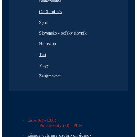
Blahoželáme
Odišli od nás
Šport
Slovensko - poľský slovník
Horoskop
Test
Vtipy
Zaujímavosti
Euro (€) - EUR
Polish złoty (zł) - PLN
Zásady ochrany osobných údajov