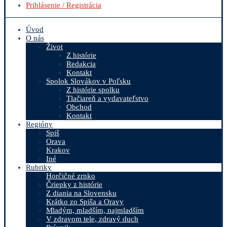
Prihlásenie / Registrácia
Úvod
O nás
Život
Z histórie
Redakcia
Kontakt
Spolok Slovákov v Poľsku
Z histórie spolku
Tlačiareň a vydavateľstvo
Obchod
Kontakt
Regióny
Spiš
Orava
Krakov
Iné
Rubriky
Horčičné zrnko
Čriepky z histórie
Z diania na Slovensku
Krátko zo Spiša a Oravy
Mladým, mladším, najmladším
V zdravom tele, zdravý duch