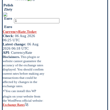
Polish
Zloty
Euro
CurrencyRate.Today
Check:
06 Aug 2026
06:25 UTC
Latest change:
06 Aug
2026 06:18 UTC
API
: CurrencyRate
Disclaimers.
This plugin or
website cannot guarantee the
accuracy of the exchange rates
displayed. You should confirm
current rates before making any
transactions that could be
affected by changes in the
exchange rates.
⚡
You can install this WP
plugin on your website from
the WordPress official website:
🚀
Exchange Rates