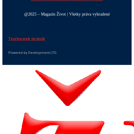
@2025 – Magazín Život | Všetky práva vyhradené
Tvorba web stránok
Powered by Development LTD