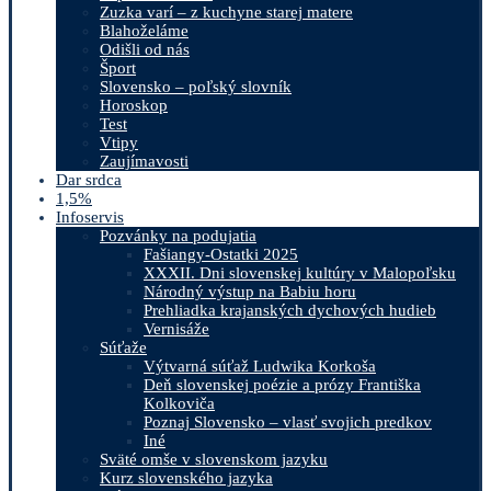
Zuzka varí – z kuchyne starej matere
Blahoželáme
Odišli od nás
Šport
Slovensko – poľský slovník
Horoskop
Test
Vtipy
Zaujímavosti
Dar srdca
1,5%
Infoservis
Pozvánky na podujatia
Fašiangy-Ostatki 2025
XXXII. Dni slovenskej kultúry v Malopoľsku
Národný výstup na Babiu horu
Prehliadka krajanských dychových hudieb
Vernisáže
Súťaže
Výtvarná súťaž Ludwika Korkoša
Deň slovenskej poézie a prózy Františka
Kolkoviča
Poznaj Slovensko – vlasť svojich predkov
Iné
Sväté omše v slovenskom jazyku
Kurz slovenského jazyka