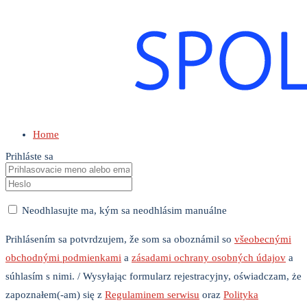
Home
Prihláste sa
Neodhlasujte ma, kým sa neodhlásim manuálne
Prihlásením sa potvrdzujem, že som sa oboznámil so
všeobecnými
obchodnými podmienkami
a
zásadami ochrany osobných údajov
a
súhlasím s nimi. / Wysyłając formularz rejestracyjny, oświadczam, że
zapoznałem(-am) się z
Regulaminem serwisu
oraz
Polityka