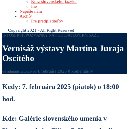
Kurz slovenského jazyka
Iné
Napíšte nám
Archív
Pre predplatiteľov
Copyright 2021 - All Right Reserved
INFOSERVIS
POZVÁNKY NA PODUJATIA
VERNISÁŽE
Vernisáž výstavy Martina Juraja
Oscitého
4. februára 2025
0 komentárov
od
administratorzivot
Kedy:
7. februára 2025 (piatok) o 18:00
hod.
Kde:
Galérie slovenského umenia v