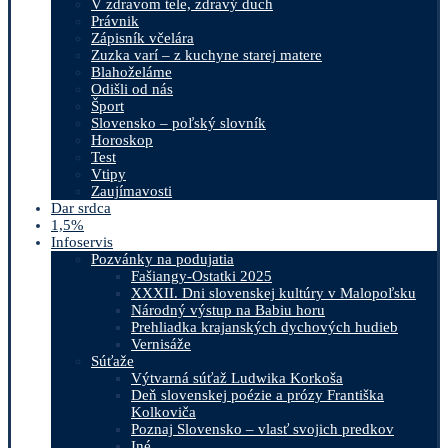
V zdravom tele, zdravý duch
Právnik
Zápisník včelára
Zuzka varí – z kuchyne starej matere
Blahoželáme
Odišli od nás
Šport
Slovensko – poľský slovník
Horoskop
Test
Vtipy
Zaujímavosti
Dar srdca
1,5%
Infoservis
Pozvánky na podujatia
Fašiangy-Ostatki 2025
XXXII. Dni slovenskej kultúry v Malopoľsku
Národný výstup na Babiu horu
Prehliadka krajanských dychových hudieb
Vernisáže
Súťaže
Výtvarná súťaž Ludwika Korkoša
Deň slovenskej poézie a prózy Františka
Kolkoviča
Poznaj Slovensko – vlasť svojich predkov
Iné