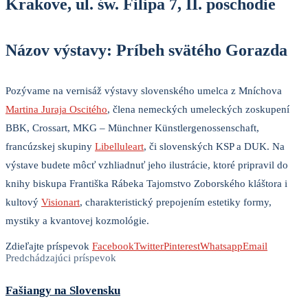
Krakove, ul. św. Filipa 7, II. poschodie
Názov výstavy:
Príbeh svätého Gorazda
Pozývame na vernisáž výstavy slovenského umelca z Mníchova
Martina Juraja Oscitého
, člena nemeckých umeleckých zoskupení
BBK, Crossart, MKG – Münchner Künstlergenossenschaft,
francúzskej skupiny
Libelluleart
, či slovenských KSP a DUK. Na
výstave budete môcť vzhliadnuť jeho ilustrácie, ktoré pripravil do
knihy biskupa Františka Rábeka Tajomstvo Zoborského kláštora i
kultový
Visionart
, charakteristický prepojením estetiky formy,
mystiky a kvantovej kozmológie.
Zdieľajte príspevok
Facebook
Twitter
Pinterest
Whatsapp
Email
Predchádzajúci príspevok
Fašiangy na Slovensku