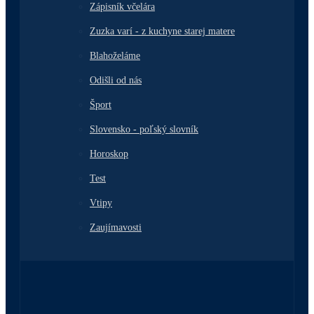
Zápisník včelára
Zuzka varí - z kuchyne starej matere
Blahoželáme
Odišli od nás
Šport
Slovensko - poľský slovník
Horoskop
Test
Vtipy
Zaujímavosti