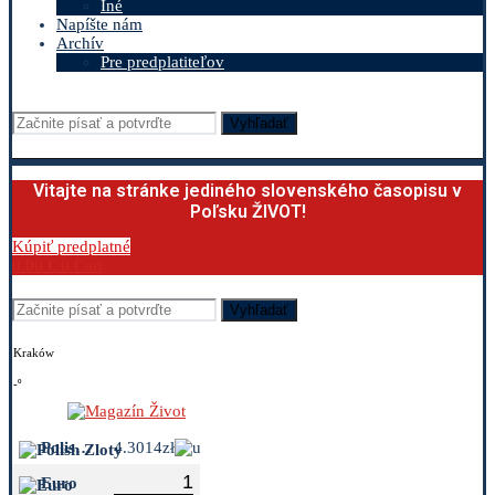
Iné
Napíšte nám
Archív
Pre predplatiteľov
Vyhľadať
Vitajte na stránke jediného slovenského časopisu v
Poľsku ŽIVOT!
Kúpiť predplatné
0.00
€
0
Cart
Vyhľadať
Kraków
-º
Polish Zloty
4.3014zł
Euro