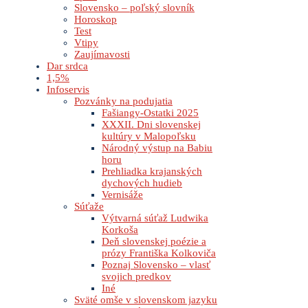
Slovensko – poľský slovník
Horoskop
Test
Vtipy
Zaujímavosti
Dar srdca
1,5%
Infoservis
Pozvánky na podujatia
Fašiangy-Ostatki 2025
XXXII. Dni slovenskej
kultúry v Malopoľsku
Národný výstup na Babiu
horu
Prehliadka krajanských
dychových hudieb
Vernisáže
Súťaže
Výtvarná súťaž Ludwika
Korkoša
Deň slovenskej poézie a
prózy Františka Kolkoviča
Poznaj Slovensko – vlasť
svojich predkov
Iné
Sväté omše v slovenskom jazyku