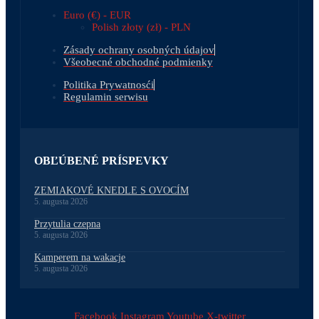
Euro (€) - EUR
Polish złoty (zł) - PLN
Zásady ochrany osobných údajov
Všeobecné obchodné podmienky
Politika Prywatnosći
Regulamin serwisu
OBĽÚBENÉ PRÍSPEVKY
ZEMIAKOVÉ KNEDLE S OVOCÍM
5. augusta 2026
Przytulia czepna
5. augusta 2026
Kamperem na wakacje
5. augusta 2026
Facebook
Instagram
Youtube
X-twitter