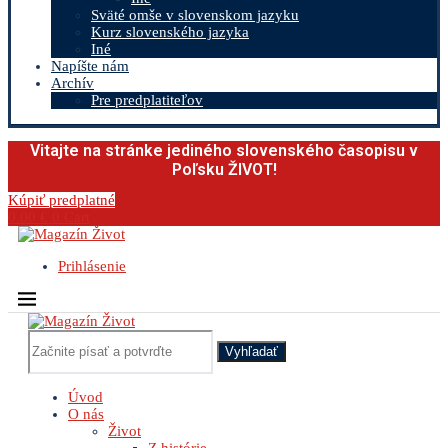
Sväté omše v slovenskom jazyku
Kurz slovenského jazyka
Iné
Napíšte nám
Archív
Pre predplatiteľov
Vitajte na stránke jediného slovenského časopisu v
Poľsku ŽIVOT!
Kúpiť predplatné
0.00
€
0
Cart
Prihlásenie
Vyhľadať
Úvod
O nás
Život