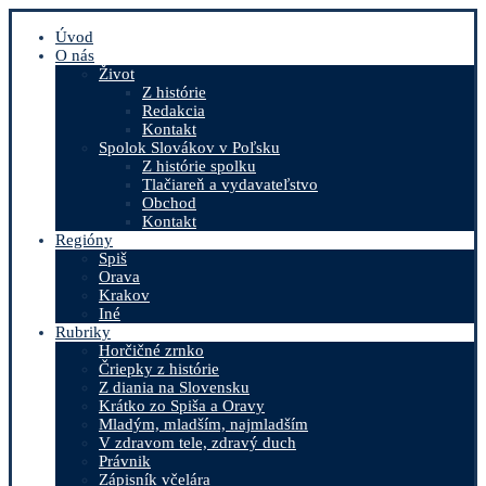
Úvod
O nás
Život
Z histórie
Redakcia
Kontakt
Spolok Slovákov v Poľsku
Z histórie spolku
Tlačiareň a vydavateľstvo
Obchod
Kontakt
Regióny
Spiš
Orava
Krakov
Iné
Rubriky
Horčičné zrnko
Čriepky z histórie
Z diania na Slovensku
Krátko zo Spiša a Oravy
Mladým, mladším, najmladším
V zdravom tele, zdravý duch
Právnik
Zápisník včelára