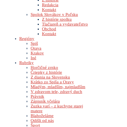
Z histórie
Redakcia
Kontakt
Spolok Slovákov v Poľsku
Z histórie spolku
Tlačiareň a vydavateľstvo
Obchod
Kontakt
Regióny
Spiš
Orava
Krakov
Iné
Rubriky
Horčičné zrnko
Čriepky z histórie
Z diania na Slovensku
Krátko zo Spiša a Oravy
Mladým, mladším, najmladším
V zdravom tele, zdravý duch
Právnik
Zápisník včelára
Zuzka varí – z kuchyne starej
matere
Blahoželáme
Odišli od nás
Šport