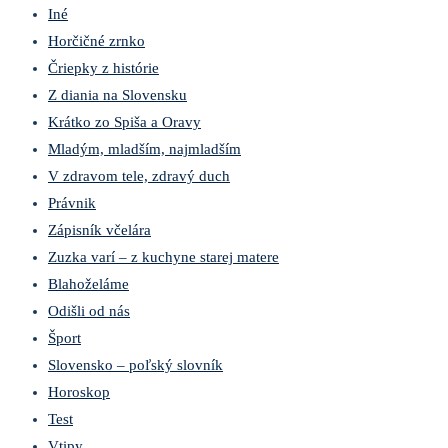
Iné
Horčičné zrnko
Čriepky z histórie
Z diania na Slovensku
Krátko zo Spiša a Oravy
Mladým, mladším, najmladším
V zdravom tele, zdravý duch
Právnik
Zápisník včelára
Zuzka varí – z kuchyne starej matere
Blahoželáme
Odišli od nás
Šport
Slovensko – poľský slovník
Horoskop
Test
Vtipy