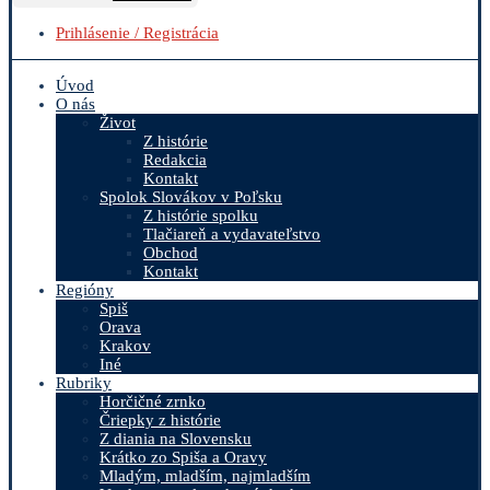
Prihlásenie / Registrácia
Úvod
O nás
Život
Z histórie
Redakcia
Kontakt
Spolok Slovákov v Poľsku
Z histórie spolku
Tlačiareň a vydavateľstvo
Obchod
Kontakt
Regióny
Spiš
Orava
Krakov
Iné
Rubriky
Horčičné zrnko
Čriepky z histórie
Z diania na Slovensku
Krátko zo Spiša a Oravy
Mladým, mladším, najmladším