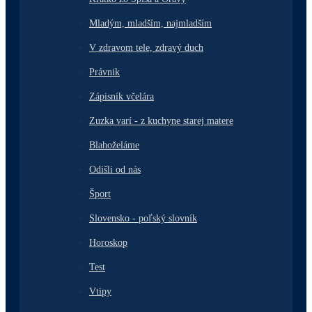
Mladým, mladším, najmladším
V zdravom tele, zdravý duch
Právnik
Zápisník včelára
Zuzka varí - z kuchyne starej matere
Blahoželáme
Odišli od nás
Šport
Slovensko - poľský slovník
Horoskop
Test
Vtipy