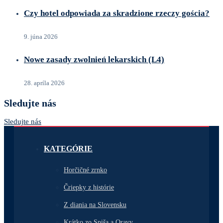
Czy hotel odpowiada za skradzione rzeczy gościa?
9. júna 2026
Nowe zasady zwolnień lekarskich (L4)
28. apríla 2026
Sledujte nás
Sledujte nás
KATEGÓRIE
Horčičné zrnko
Čriepky z histórie
Z diania na Slovensku
Krátko zo Spiša a Oravy