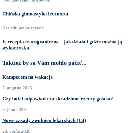
Predchádzajúci príspevok
Chińska gimnastyka lecznicza
Nasledujúci príspevok
E‑recepta transgraniczna – jak działa i gdzie można ją
wykorzystać
Taktiež by sa Vám mohlo páčiť...
Kamperem na wakacje
5. augusta 2026
Czy hotel odpowiada za skradzione rzeczy gościa?
9. júna 2026
Nowe zasady zwolnień lekarskich (L4)
28. apríla 2026