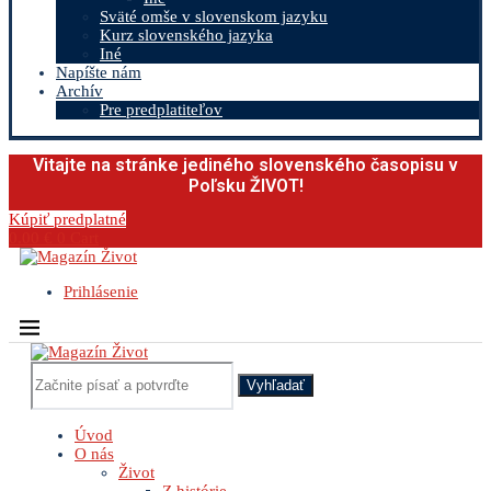
Sväté omše v slovenskom jazyku
Kurz slovenského jazyka
Iné
Napíšte nám
Archív
Pre predplatiteľov
Vitajte na stránke jediného slovenského časopisu v
Poľsku ŽIVOT!
Kúpiť predplatné
0.00
€
0
Cart
Prihlásenie
Vyhľadať
Úvod
O nás
Život