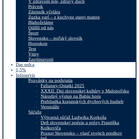
V zdravom tele, zdravý duch
Právnik
Zápisník včelára
Zuzka varí – z kuchyne starej matere
Blahoželáme
Odišli od nás
Šport
Slovensko – poľský slovník
Horoskop
Test
Vtipy
Zaujímavosti
Dar srdca
1,5%
Infoservis
Pozvánky na podujatia
Fašiangy-Ostatki 2025
XXXII. Dni slovenskej kultúry v Malopoľsku
Národný výstup na Babiu horu
Prehliadka krajanských dychových hudieb
Vernisáže
Súťaže
Výtvarná súťaž Ludwika Korkoša
Deň slovenskej poézie a prózy Františka
Kolkoviča
Poznaj Slovensko – vlasť svojich predkov
Iné