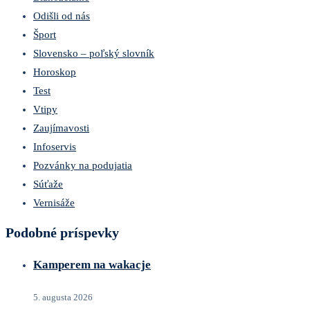
Odišli od nás
Šport
Slovensko – poľský slovník
Horoskop
Test
Vtipy
Zaujímavosti
Infoservis
Pozvánky na podujatia
Súťaže
Vernisáže
Podobné príspevky
Kamperem na wakacje
5. augusta 2026