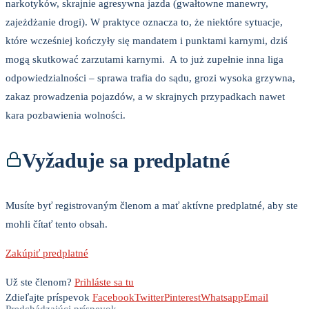
narkotyków, skrajnie agresywna jazda (gwałtowne manewry,
zajeżdżanie drogi). W praktyce oznacza to, że niektóre sytuacje,
które wcześniej kończyły się mandatem i punktami karnymi, dziś
mogą skutkować zarzutami karnymi. A to już zupełnie inna liga
odpowiedzialności – sprawa trafia do sądu, grozi wysoka grzywna,
zakaz prowadzenia pojazdów, a w skrajnych przypadkach nawet
kara pozbawienia wolności.
Vyžaduje sa predplatné
Musíte byť registrovaným členom a mať aktívne predplatné, aby ste
mohli čítať tento obsah.
Zakúpiť predplatné
Už ste členom?
Prihláste sa tu
Zdieľajte príspevok
Facebook
Twitter
Pinterest
Whatsapp
Email