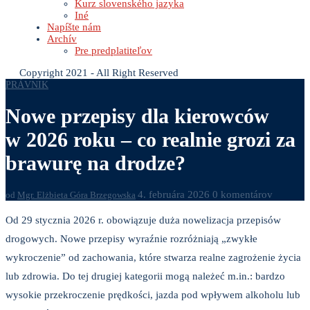
Kurz slovenského jazyka
Iné
Napíšte nám
Archív
Pre predplatiteľov
Copyright 2021 - All Right Reserved
PRÁVNIK
Nowe przepisy dla kierowców
w 2026 roku – co realnie grozi za
brawurę na drodze?
4. februára 2026
0 komentárov
od
Mgr. Elżbieta Góra Brzegowska
Od 29 stycznia 2026 r. obowiązuje duża nowelizacja przepisów
drogowych. Nowe przepisy wyraźnie rozróżniają „zwykłe
wykroczenie” od zachowania, które stwarza realne zagrożenie życia
lub zdrowia. Do tej drugiej kategorii mogą należeć m.in.: bardzo
wysokie przekroczenie prędkości, jazda pod wpływem alkoholu lub