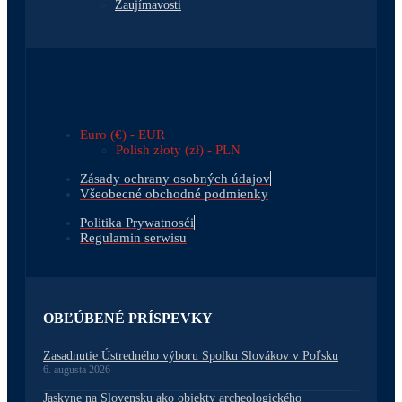
Zaujímavosti
Euro (€) - EUR
Polish złoty (zł) - PLN
Zásady ochrany osobných údajov
Všeobecné obchodné podmienky
Politika Prywatnosći
Regulamin serwisu
OBĽÚBENÉ PRÍSPEVKY
Zasadnutie Ústredného výboru Spolku Slovákov v Poľsku
6. augusta 2026
Jaskyne na Slovensku ako objekty archeologického