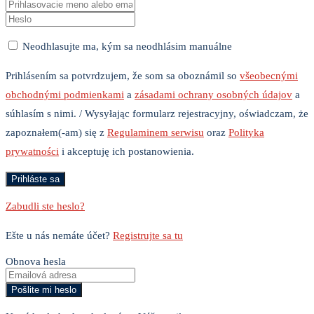
Neodhlasujte ma, kým sa neodhlásim manuálne
Prihlásením sa potvrdzujem, že som sa oboznámil so
všeobecnými
obchodnými podmienkami
a
zásadami ochrany osobných údajov
a
súhlasím s nimi. / Wysyłając formularz rejestracyjny, oświadczam, że
zapoznałem(-am) się z
Regulaminem serwisu
oraz
Polityka
prywatności
i akceptuję ich postanowienia.
Zabudli ste heslo?
Ešte u nás nemáte účet?
Registrujte sa tu
Obnova hesla