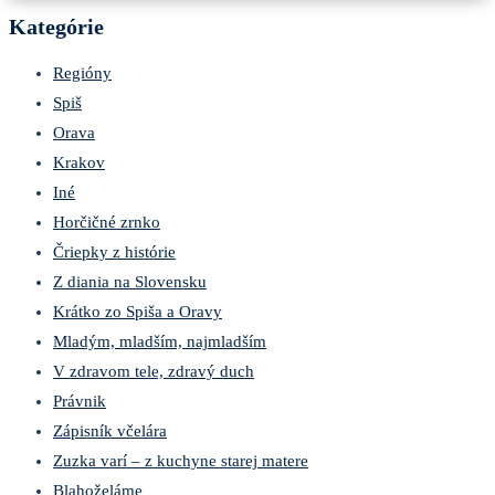
Kategórie
Regióny
Spiš
Orava
Krakov
Iné
Horčičné zrnko
Čriepky z histórie
Z diania na Slovensku
Krátko zo Spiša a Oravy
Mladým, mladším, najmladším
V zdravom tele, zdravý duch
Právnik
Zápisník včelára
Zuzka varí – z kuchyne starej matere
Blahoželáme