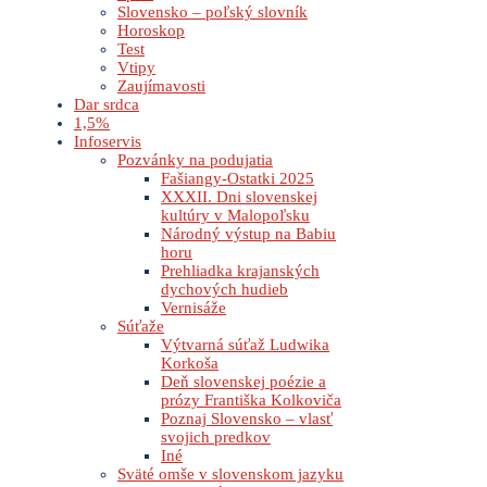
Slovensko – poľský slovník
Horoskop
Test
Vtipy
Zaujímavosti
Dar srdca
1,5%
Infoservis
Pozvánky na podujatia
Fašiangy-Ostatki 2025
XXXII. Dni slovenskej
kultúry v Malopoľsku
Národný výstup na Babiu
horu
Prehliadka krajanských
dychových hudieb
Vernisáže
Súťaže
Výtvarná súťaž Ludwika
Korkoša
Deň slovenskej poézie a
prózy Františka Kolkoviča
Poznaj Slovensko – vlasť
svojich predkov
Iné
Sväté omše v slovenskom jazyku