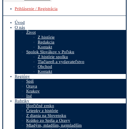
Prihlásenie / Registrácia
Úvod
O nás
Život
Z histórie
Redakcia
Kontakt
Spolok Slovákov v Poľsku
Z histórie spolku
Tlačiareň a vydavateľstvo
Obchod
Kontakt
Regióny
Spiš
Orava
Krakov
Iné
Rubriky
Horčičné zrnko
Čriepky z histórie
Z diania na Slovensku
Krátko zo Spiša a Oravy
Mladým, mladším, najmladším