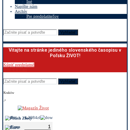
Iné
Napíšte nám
Archív
Pre predplatiteľov
Vyhľadať
Vitajte na stránke jediného slovenského časopisu v
Poľsku ŽIVOT!
Kúpiť predplatné
0.00
€
0
Cart
Vyhľadať
Kraków
-º
Polish Zloty
4.2984zł
Euro