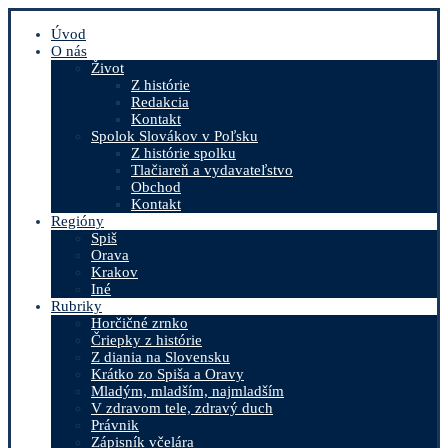
Úvod
O nás
Život
Z histórie
Redakcia
Kontakt
Spolok Slovákov v Poľsku
Z histórie spolku
Tlačiareň a vydavateľstvo
Obchod
Kontakt
Regióny
Spiš
Orava
Krakov
Iné
Rubriky
Horčičné zrnko
Čriepky z histórie
Z diania na Slovensku
Krátko zo Spiša a Oravy
Mladým, mladším, najmladším
V zdravom tele, zdravý duch
Právnik
Zápisník včelára