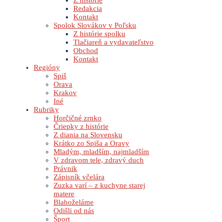
Z histórie
Redakcia
Kontakt
Spolok Slovákov v Poľsku
Z histórie spolku
Tlačiareň a vydavateľstvo
Obchod
Kontakt
Regióny
Spiš
Orava
Krakov
Iné
Rubriky
Horčičné zrnko
Čriepky z histórie
Z diania na Slovensku
Krátko zo Spiša a Oravy
Mladým, mladším, najmladším
V zdravom tele, zdravý duch
Právnik
Zápisník včelára
Zuzka varí – z kuchyne starej
matere
Blahoželáme
Odišli od nás
Šport