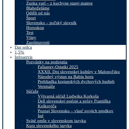
Zuzka varí – z kuchyne starej matere
Blahoželáme
Odišli od nás
Šport
Slovensko – poľský slovník
Horoskop
Test
Vtipy
Zaujímavosti
Dar srdca
1,5%
Infoservis
Pozvánky na podujatia
Fašiangy-Ostatki 2025
XXXII. Dni slovenskej kultúry v Malopoľsku
Národný výstup na Babiu horu
Prehliadka krajanských dychových hudieb
Vernisáže
Súťaže
Výtvarná súťaž Ludwika Korkoša
Deň slovenskej poézie a prózy Františka
Kolkoviča
Poznaj Slovensko – vlasť svojich predkov
Iné
Sväté omše v slovenskom jazyku
Kurz slovenského jazyka