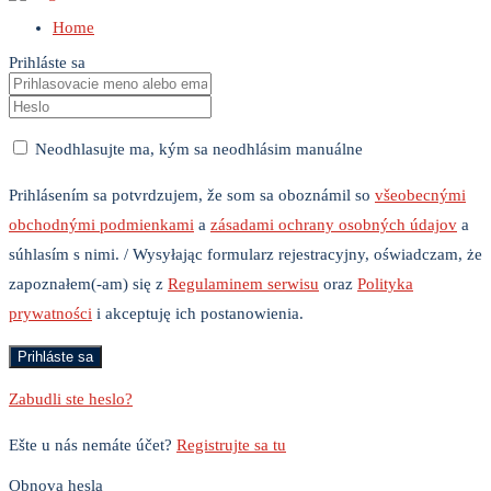
Home
Prihláste sa
Neodhlasujte ma, kým sa neodhlásim manuálne
Prihlásením sa potvrdzujem, že som sa oboznámil so
všeobecnými
obchodnými podmienkami
a
zásadami ochrany osobných údajov
a
súhlasím s nimi. / Wysyłając formularz rejestracyjny, oświadczam, że
zapoznałem(-am) się z
Regulaminem serwisu
oraz
Polityka
prywatności
i akceptuję ich postanowienia.
Zabudli ste heslo?
Ešte u nás nemáte účet?
Registrujte sa tu
Obnova hesla