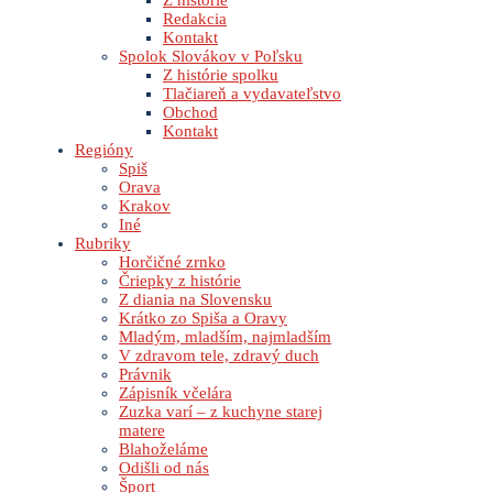
Z histórie
Redakcia
Kontakt
Spolok Slovákov v Poľsku
Z histórie spolku
Tlačiareň a vydavateľstvo
Obchod
Kontakt
Regióny
Spiš
Orava
Krakov
Iné
Rubriky
Horčičné zrnko
Čriepky z histórie
Z diania na Slovensku
Krátko zo Spiša a Oravy
Mladým, mladším, najmladším
V zdravom tele, zdravý duch
Právnik
Zápisník včelára
Zuzka varí – z kuchyne starej
matere
Blahoželáme
Odišli od nás
Šport