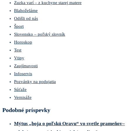
Zuzka varí – z kuchyne starej matere
Blahoželáme
Odišli od nás
Šport
Slovensko – poľský slovník
Horoskop
Test
Vtipy
Zaujímavosti
Infoservis
Pozvánky na podujatia
Súťaže
Vernisáže
Podobné príspevky
Mýtus „boja o poľskú Oravu“ vo svetle prameňov–