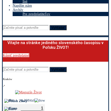
Iné
Napíšte nám
Archív
Pre predplatiteľov
Vyhľadať
Vitajte na stránke jediného slovenského časopisu v
Poľsku ŽIVOT!
Kúpiť predplatné
0.00
€
0
Cart
Vyhľadať
Kraków
-º
Polish Zloty
4.2984zł
Euro