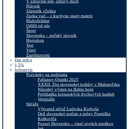
V zdravom tele, zdravý duch
Právnik
Zápisník včelára
Zuzka varí – z kuchyne starej matere
Blahoželáme
Odišli od nás
Šport
Slovensko – poľský slovník
Horoskop
Test
Vtipy
Zaujímavosti
Dar srdca
1,5%
Infoservis
Pozvánky na podujatia
Fašiangy-Ostatki 2025
XXXII. Dni slovenskej kultúry v Malopoľsku
Národný výstup na Babiu horu
Prehliadka krajanských dychových hudieb
Vernisáže
Súťaže
Výtvarná súťaž Ludwika Korkoša
Deň slovenskej poézie a prózy Františka
Kolkoviča
Poznaj Slovensko – vlasť svojich predkov
Iné