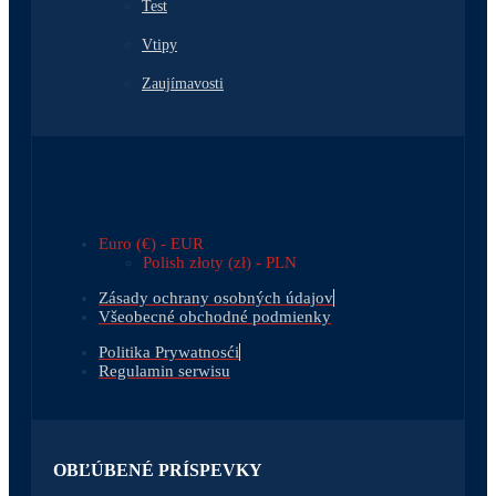
Test
Vtipy
Zaujímavosti
Euro (€) - EUR
Polish złoty (zł) - PLN
Zásady ochrany osobných údajov
Všeobecné obchodné podmienky
Politika Prywatnosći
Regulamin serwisu
OBĽÚBENÉ PRÍSPEVKY