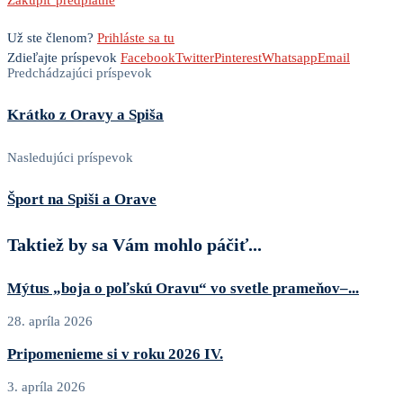
Zakúpiť predplatné
Už ste členom?
Prihláste sa tu
Zdieľajte príspevok
Facebook
Twitter
Pinterest
Whatsapp
Email
Predchádzajúci príspevok
Krátko z Oravy a Spiša
Nasledujúci príspevok
Šport na Spiši a Orave
Taktiež by sa Vám mohlo páčiť...
Mýtus „boja o poľskú Oravu“ vo svetle prameňov–...
28. apríla 2026
Pripomenieme si v roku 2026 IV.
3. apríla 2026