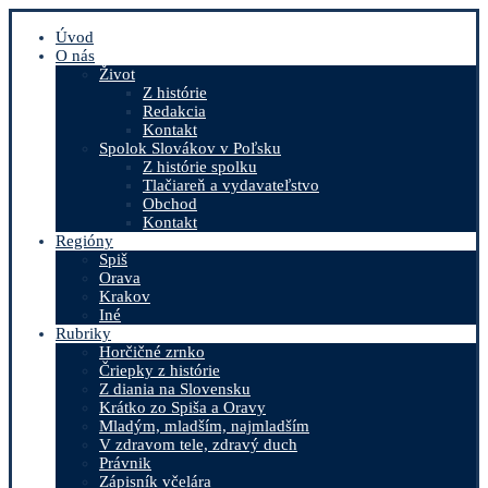
Úvod
O nás
Život
Z histórie
Redakcia
Kontakt
Spolok Slovákov v Poľsku
Z histórie spolku
Tlačiareň a vydavateľstvo
Obchod
Kontakt
Regióny
Spiš
Orava
Krakov
Iné
Rubriky
Horčičné zrnko
Čriepky z histórie
Z diania na Slovensku
Krátko zo Spiša a Oravy
Mladým, mladším, najmladším
V zdravom tele, zdravý duch
Právnik
Zápisník včelára