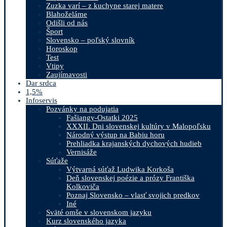
Zuzka varí – z kuchyne starej matere
Blahoželáme
Odišli od nás
Šport
Slovensko – poľský slovník
Horoskop
Test
Vtipy
Zaujímavosti
Dar srdca
1,5%
Infoservis
Pozvánky na podujatia
Fašiangy-Ostatki 2025
XXXII. Dni slovenskej kultúry v Malopoľsku
Národný výstup na Babiu horu
Prehliadka krajanských dychových hudieb
Vernisáže
Súťaže
Výtvarná súťaž Ludwika Korkoša
Deň slovenskej poézie a prózy Františka
Kolkoviča
Poznaj Slovensko – vlasť svojich predkov
Iné
Sväté omše v slovenskom jazyku
Kurz slovenského jazyka