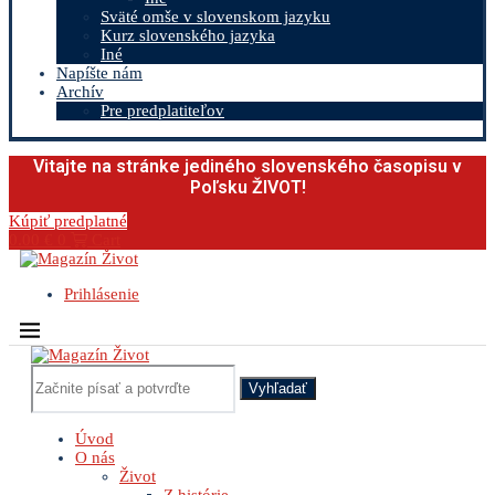
Sväté omše v slovenskom jazyku
Kurz slovenského jazyka
Iné
Napíšte nám
Archív
Pre predplatiteľov
Vitajte na stránke jediného slovenského časopisu v
Poľsku ŽIVOT!
Kúpiť predplatné
0.00
€
0
Cart
Prihlásenie
Vyhľadať
Úvod
O nás
Život