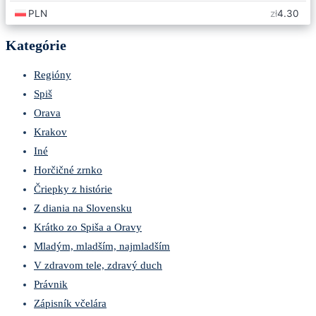
Kategórie
Regióny
Spiš
Orava
Krakov
Iné
Horčičné zrnko
Čriepky z histórie
Z diania na Slovensku
Krátko zo Spiša a Oravy
Mladým, mladším, najmladším
V zdravom tele, zdravý duch
Právnik
Zápisník včelára