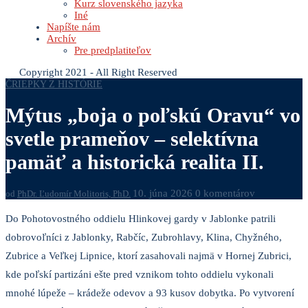
Kurz slovenského jazyka
Iné
Napíšte nám
Archív
Pre predplatiteľov
Copyright 2021 - All Right Reserved
ČRIEPKY Z HISTÓRIE
Mýtus „boja o poľskú Oravu“ vo
svetle prameňov – selektívna
pamäť a historická realita II.
10. júna 2026
0 komentárov
od
PhDr. Ľudomír Molitoris, PhD.
Do Pohotovostného oddielu Hlinkovej gardy v Jablonke patrili
dobrovoľníci z Jablonky, Rabčíc, Zubrohlavy, Klina, Chyžného,
Zubrice a Veľkej Lipnice, ktorí zasahovali najmä v Hornej Zubrici,
kde poľskí partizáni ešte pred vznikom tohto oddielu vykonali
mnohé lúpeže – krádeže odevov a 93 kusov dobytka. Po vytvorení