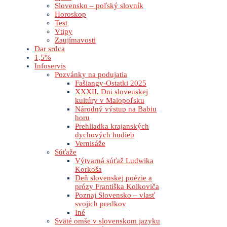
Slovensko – poľský slovník
Horoskop
Test
Vtipy
Zaujímavosti
Dar srdca
1,5%
Infoservis
Pozvánky na podujatia
Fašiangy-Ostatki 2025
XXXII. Dni slovenskej
kultúry v Malopoľsku
Národný výstup na Babiu
horu
Prehliadka krajanských
dychových hudieb
Vernisáže
Súťaže
Výtvarná súťaž Ludwika
Korkoša
Deň slovenskej poézie a
prózy Františka Kolkoviča
Poznaj Slovensko – vlasť
svojich predkov
Iné
Sväté omše v slovenskom jazyku