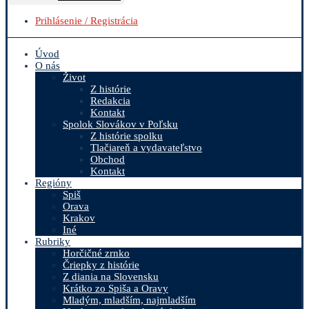
Prihlásenie / Registrácia
Úvod
O nás
Život
Z histórie
Redakcia
Kontakt
Spolok Slovákov v Poľsku
Z histórie spolku
Tlačiareň a vydavateľstvo
Obchod
Kontakt
Regióny
Spiš
Orava
Krakov
Iné
Rubriky
Horčičné zrnko
Čriepky z histórie
Z diania na Slovensku
Krátko zo Spiša a Oravy
Mladým, mladším, najmladším