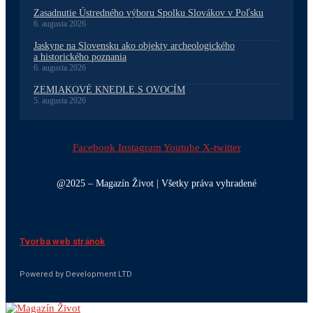
Zasadnutie Ústredného výboru Spolku Slovákov v Poľsku
6. augusta 2026
Jaskyne na Slovensku ako objekty archeologického
a historického poznania
6. augusta 2026
ZEMIAKOVÉ KNEDLE S OVOCÍM
5. augusta 2026
Facebook
Instagram
Youtube
X-twitter
@2025 – Magazín Život | Všetky práva vyhradené
Tvorba web stránok
Powered by Development LTD