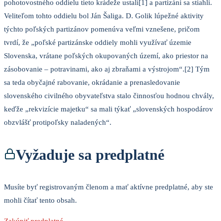
pohotovostného oddielu tieto krádeže ustali[1] a partizáni sa stiahli.
Veliteľom tohto oddielu bol Ján Šaliga. D. Golik lúpežné aktivity
týchto poľských partizánov pomenúva veľmi vznešene, pričom
tvrdí, že „poľské partizánske oddiely mohli využívať územie
Slovenska, vrátane poľských okupovaných území, ako priestor na
zásobovanie – potravinami, ako aj zbraňami a výstrojom“.[2] Tým
sa teda obyčajné rabovanie, okrádanie a prenasledovanie
slovenského civilného obyvateľstva stalo činnosťou hodnou chvály,
keďže „rekvizície majetku“ sa mali týkať „slovenských hospodárov
obzvlášť protipoľsky naladených“.
Vyžaduje sa predplatné
Musíte byť registrovaným členom a mať aktívne predplatné, aby ste
mohli čítať tento obsah.