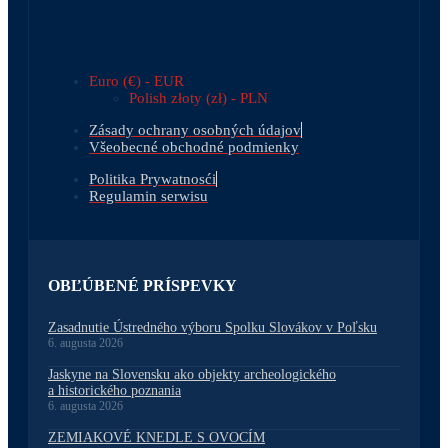
Euro (€) - EUR
Polish złoty (zł) - PLN
Zásady ochrany osobných údajov
Všeobecné obchodné podmienky
Politika Prywatnosći
Regulamin serwisu
OBĽÚBENÉ PRÍSPEVKY
Zasadnutie Ústredného výboru Spolku Slovákov v Poľsku
6. augusta 2026
Jaskyne na Slovensku ako objekty archeologického
a historického poznania
6. augusta 2026
ZEMIAKOVÉ KNEDLE S OVOCÍM