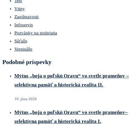
Test
Vtipy
Zaujímavosti
Infoservis
Pozvánky na podujatia
Súťaže
Vernisáže
Podobné príspevky
Mýtus „boja o poľskú Oravu“ vo svetle prameňov –
selektívna pamäť a historická realita II.
10. júna 2026
Mýtus „boja o poľskú Oravu“ vo svetle prameňov–
selektívna pamäť a historická realita I.