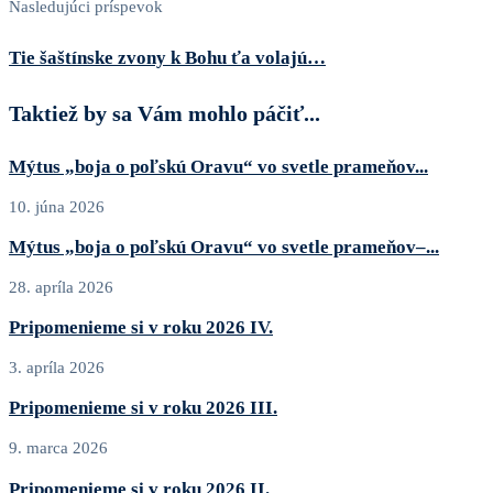
Nasledujúci príspevok
Tie šaštínske zvony k Bohu ťa volajú…
Taktiež by sa Vám mohlo páčiť...
Mýtus „boja o poľskú Oravu“ vo svetle prameňov...
10. júna 2026
Mýtus „boja o poľskú Oravu“ vo svetle prameňov–...
28. apríla 2026
Pripomenieme si v roku 2026 IV.
3. apríla 2026
Pripomenieme si v roku 2026 III.
9. marca 2026
Pripomenieme si v roku 2026 II.