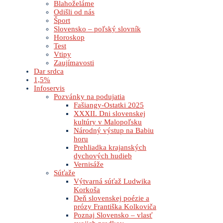
Blahoželáme
Odišli od nás
Šport
Slovensko – poľský slovník
Horoskop
Test
Vtipy
Zaujímavosti
Dar srdca
1,5%
Infoservis
Pozvánky na podujatia
Fašiangy-Ostatki 2025
XXXII. Dni slovenskej
kultúry v Malopoľsku
Národný výstup na Babiu
horu
Prehliadka krajanských
dychových hudieb
Vernisáže
Súťaže
Výtvarná súťaž Ludwika
Korkoša
Deň slovenskej poézie a
prózy Františka Kolkoviča
Poznaj Slovensko – vlasť