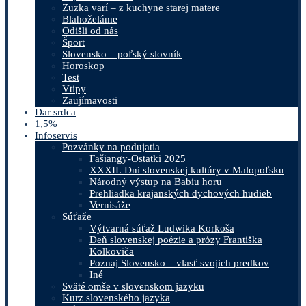
Zuzka varí – z kuchyne starej matere
Blahoželáme
Odišli od nás
Šport
Slovensko – poľský slovník
Horoskop
Test
Vtipy
Zaujímavosti
Dar srdca
1,5%
Infoservis
Pozvánky na podujatia
Fašiangy-Ostatki 2025
XXXII. Dni slovenskej kultúry v Malopoľsku
Národný výstup na Babiu horu
Prehliadka krajanských dychových hudieb
Vernisáže
Súťaže
Výtvarná súťaž Ludwika Korkoša
Deň slovenskej poézie a prózy Františka
Kolkoviča
Poznaj Slovensko – vlasť svojich predkov
Iné
Sväté omše v slovenskom jazyku
Kurz slovenského jazyka