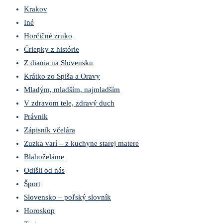
Krakov
Iné
Horčičné zrnko
Čriepky z histórie
Z diania na Slovensku
Krátko zo Spiša a Oravy
Mladým, mladším, najmladším
V zdravom tele, zdravý duch
Právnik
Zápisník včelára
Zuzka varí – z kuchyne starej matere
Blahoželáme
Odišli od nás
Šport
Slovensko – poľský slovník
Horoskop