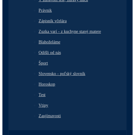
Právnik
Zápisník včelára
Zuzka varí - z kuchyne starej matere
Blahoželáme
Odišli od nás
Šport
Slovensko - poľský slovník
Horoskop
Test
Vtipy
Zaujímavosti