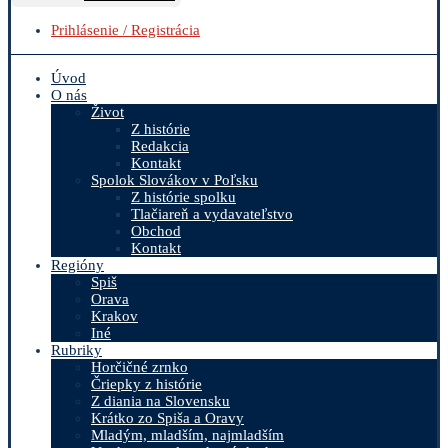
Prihlásenie / Registrácia
Úvod
O nás
Život
Z histórie
Redakcia
Kontakt
Spolok Slovákov v Poľsku
Z histórie spolku
Tlačiareň a vydavateľstvo
Obchod
Kontakt
Regióny
Spiš
Orava
Krakov
Iné
Rubriky
Horčičné zrnko
Čriepky z histórie
Z diania na Slovensku
Krátko zo Spiša a Oravy
Mladým, mladším, najmladším