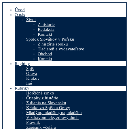
Úvod
O nás
Život
Z histórie
Redakcia
Kontakt
Spolok Slovákov v Poľsku
Z histórie spolku
Tlačiareň a vydavateľstvo
Obchod
Kontakt
Regióny
Spiš
Orava
Krakov
Iné
Rubriky
Horčičné zrnko
Čriepky z histórie
Z diania na Slovensku
Krátko zo Spiša a Oravy
Mladým, mladším, najmladším
V zdravom tele, zdravý duch
Právnik
Zápisník včelára