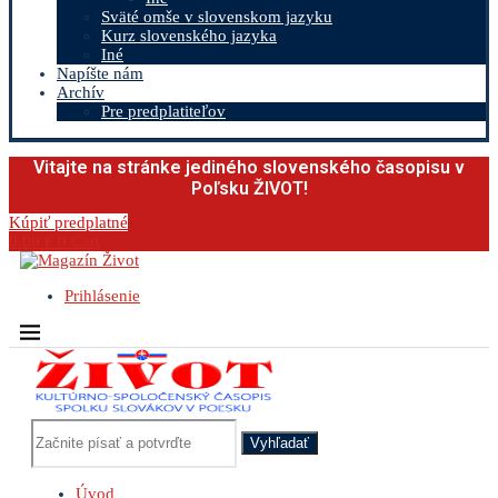
Sväté omše v slovenskom jazyku
Kurz slovenského jazyka
Iné
Napíšte nám
Archív
Pre predplatiteľov
Vitajte na stránke jediného slovenského časopisu v
Poľsku ŽIVOT!
Kúpiť predplatné
0.00
€
0
Cart
Prihlásenie
Vyhľadať
Úvod