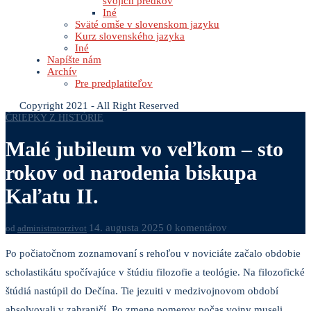
svojich predkov
Iné
Sväté omše v slovenskom jazyku
Kurz slovenského jazyka
Iné
Napíšte nám
Archív
Pre predplatiteľov
Copyright 2021 - All Right Reserved
ČRIEPKY Z HISTÓRIE
Malé jubileum vo veľkom – sto
rokov od narodenia biskupa
Kaľatu II.
14. augusta 2025
0 komentárov
od
administratorzivot
Po počiatočnom zoznamovaní s rehoľou v noviciáte začalo obdobie
scholastikátu spočívajúce v štúdiu filozofie a teológie. Na filozofické
štúdiá nastúpil do Dečína. Tie jezuiti v medzivojnovom období
absolvovali v zahraničí. Po zmene pomerov počas vojny museli