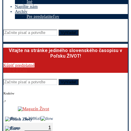
Iné
Napíšte nám
Archív
Pre predplatiteľov
Vyhľadať
Vitajte na stránke jediného slovenského časopisu v
Poľsku ŽIVOT!
Kúpiť predplatné
0.00
€
0
Cart
Vyhľadať
Kraków
-º
Polish Zloty
4.2986zł
Euro