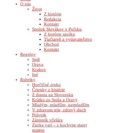
O nás
Život
Z histórie
Redakcia
Kontakt
Spolok Slovákov v Poľsku
Z histórie spolku
Tlačiareň a vydavateľstvo
Obchod
Kontakt
Regióny
Spiš
Orava
Krakov
Iné
Rubriky
Horčičné zrnko
Čriepky z histórie
Z diania na Slovensku
Krátko zo Spiša a Oravy
Mladým, mladším, najmladším
V zdravom tele, zdravý duch
Právnik
Zápisník včelára
Zuzka varí – z kuchyne starej
matere