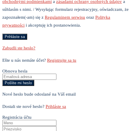
obchodnými podmienkami
a
zásadami ochrany osobných údajov
a
súhlasím s nimi. / Wysyłając formularz rejestracyjny, oświadczam, że
zapoznałem(-am) się z
Regulaminem serwisu
oraz
Polityka
prywatności
i akceptuję ich postanowienia.
Zabudli ste heslo?
Ešte u nás nemáte účet?
Registrujte sa tu
Obnova hesla
Nové heslo bude odoslané na Váš email
Dostali ste nové heslo?
Prihláste sa
Registrácia účtu