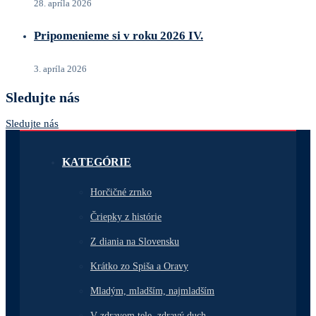
28. apríla 2026
Pripomenieme si v roku 2026 IV.
3. apríla 2026
Sledujte nás
Sledujte nás
KATEGÓRIE
Horčičné zrnko
Čriepky z histórie
Z diania na Slovensku
Krátko zo Spiša a Oravy
Mladým, mladším, najmladším
V zdravom tele, zdravý duch