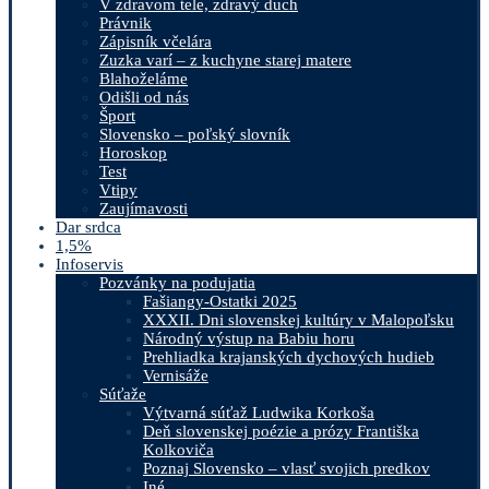
V zdravom tele, zdravý duch
Právnik
Zápisník včelára
Zuzka varí – z kuchyne starej matere
Blahoželáme
Odišli od nás
Šport
Slovensko – poľský slovník
Horoskop
Test
Vtipy
Zaujímavosti
Dar srdca
1,5%
Infoservis
Pozvánky na podujatia
Fašiangy-Ostatki 2025
XXXII. Dni slovenskej kultúry v Malopoľsku
Národný výstup na Babiu horu
Prehliadka krajanských dychových hudieb
Vernisáže
Súťaže
Výtvarná súťaž Ludwika Korkoša
Deň slovenskej poézie a prózy Františka
Kolkoviča
Poznaj Slovensko – vlasť svojich predkov
Iné