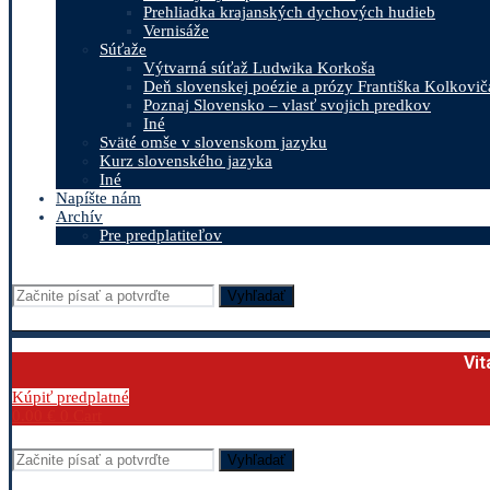
Prehliadka krajanských dychových hudieb
Vernisáže
Súťaže
Výtvarná súťaž Ludwika Korkoša
Deň slovenskej poézie a prózy Františka Kolkovič
Poznaj Slovensko – vlasť svojich predkov
Iné
Sväté omše v slovenskom jazyku
Kurz slovenského jazyka
Iné
Napíšte nám
Archív
Pre predplatiteľov
Vyhľadať
Vit
Kúpiť predplatné
0.00
€
0
Cart
Vyhľadať