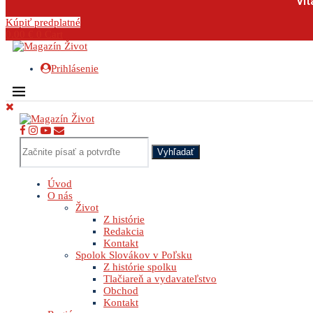
Vit
Kúpiť predplatné
0.00
€
0
Cart
Prihlásenie
Vyhľadať
Úvod
O nás
Život
Z histórie
Redakcia
Kontakt
Spolok Slovákov v Poľsku
Z histórie spolku
Tlačiareň a vydavateľstvo
Obchod
Kontakt