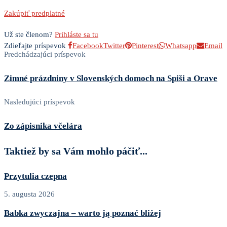
Zakúpiť predplatné
Už ste členom?
Prihláste sa tu
Zdieľajte príspevok
Facebook
Twitter
Pinterest
Whatsapp
Email
Predchádzajúci príspevok
Zimné prázdniny v Slovenských domoch na Spiši a Orave
Nasledujúci príspevok
Zo zápisnika včelára
Taktiež by sa Vám mohlo páčiť...
Przytulia czepna
5. augusta 2026
Babka zwyczajna – warto ją poznać bliżej