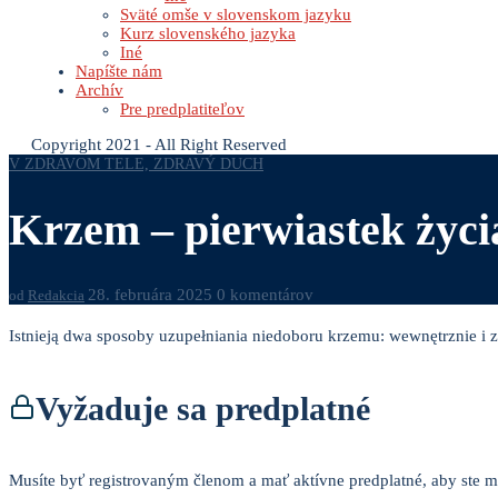
Sväté omše v slovenskom jazyku
Kurz slovenského jazyka
Iné
Napíšte nám
Archív
Pre predplatiteľov
Copyright 2021 - All Right Reserved
V ZDRAVOM TELE, ZDRAVÝ DUCH
Krzem – pierwiastek życia
28. februára 2025
0 komentárov
od
Redakcia
Istnieją dwa sposoby uzupełniania niedoboru krzemu: wewnętrznie i
Vyžaduje sa predplatné
Musíte byť registrovaným členom a mať aktívne predplatné, aby ste mo