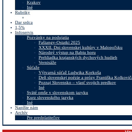
Krakov
Iné
Rubriky
Dar srdca
1,5%
Infoservis
Pozvánky na podujatia
Fašiangy-Ostatki 2025
XXXII. Dni slovenskej kultúry v Malopoľsku
Národný výstup na Babiu horu
Prehliadka krajanských dychových hudieb
Vernisáže
Súťaže
Výtvarná súťaž Ludwika Korkoša
Deň slovenskej poézie a prózy Františka Kolkovič
Poznaj Slovensko – vlasť svojich predkov
Iné
Sväté omše v slovenskom jazyku
Kurz slovenského jazyka
Iné
Napíšte nám
Archív
Pre predplatiteľov