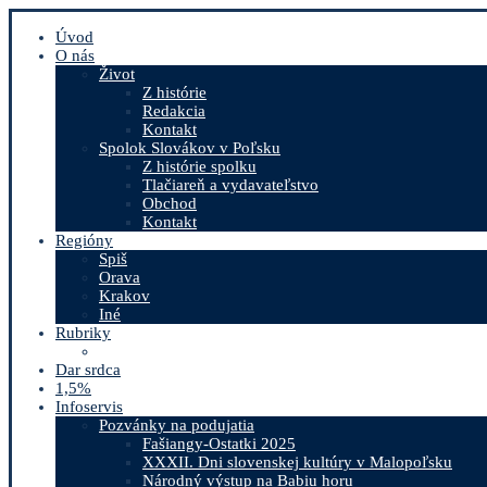
Úvod
O nás
Život
Z histórie
Redakcia
Kontakt
Spolok Slovákov v Poľsku
Z histórie spolku
Tlačiareň a vydavateľstvo
Obchod
Kontakt
Regióny
Spiš
Orava
Krakov
Iné
Rubriky
Dar srdca
1,5%
Infoservis
Pozvánky na podujatia
Fašiangy-Ostatki 2025
XXXII. Dni slovenskej kultúry v Malopoľsku
Národný výstup na Babiu horu