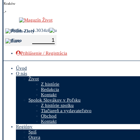
Kraków
-º
Polish Zloty
4.3034zł
Euro
Prihlásenie / Registrácia
Úvod
O nás
Život
Z histórie
Redakcia
Kontakt
Spolok Slovákov v Poľsku
Z histórie spolku
Tlačiareň a vydavateľstvo
Obchod
Kontakt
Regióny
Spiš
Orava