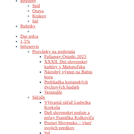
Regióny
Spiš
Orava
Krakov
Iné
Rubriky
Dar srdca
1,5%
Infoservis
Pozvánky na podujatia
Fašiangy-Ostatki 2025
XXXII. Dni slovenskej
kultúry v Malopoľsku
Národný výstup na Babiu
horu
Prehliadka krajanských
dychových hudieb
Vernisáže
Súťaže
Výtvarná súťaž Ludwika
Korkoša
Deň slovenskej poézie a
prózy Františka Kolkoviča
Poznaj Slovensko – vlasť
svojich predkov
Iné