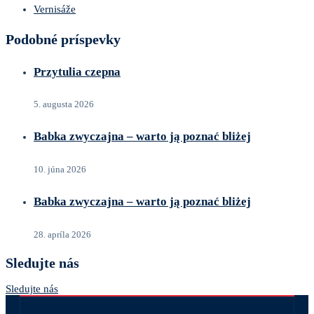
Vernisáže
Podobné príspevky
Przytulia czepna
5. augusta 2026
Babka zwyczajna – warto ją poznać bliżej
10. júna 2026
Babka zwyczajna – warto ją poznać bliżej
28. apríla 2026
Sledujte nás
Sledujte nás