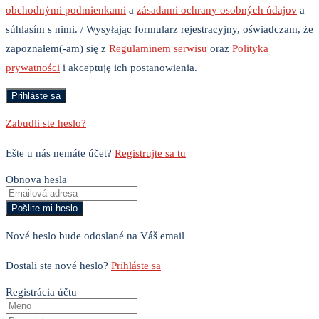
obchodnými podmienkami
a
zásadami ochrany osobných údajov
a
súhlasím s nimi. / Wysyłając formularz rejestracyjny, oświadczam, że
zapoznałem(-am) się z
Regulaminem serwisu
oraz
Polityka
prywatności
i akceptuję ich postanowienia.
Zabudli ste heslo?
Ešte u nás nemáte účet?
Registrujte sa tu
Obnova hesla
Nové heslo bude odoslané na Váš email
Dostali ste nové heslo?
Prihláste sa
Registrácia účtu