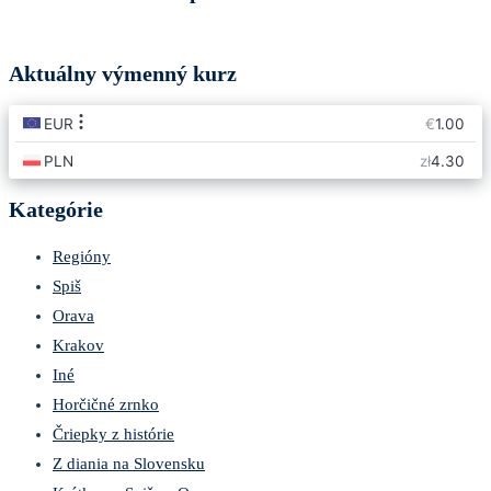
Aktuálny výmenný kurz
Kategórie
Regióny
Spiš
Orava
Krakov
Iné
Horčičné zrnko
Čriepky z histórie
Z diania na Slovensku