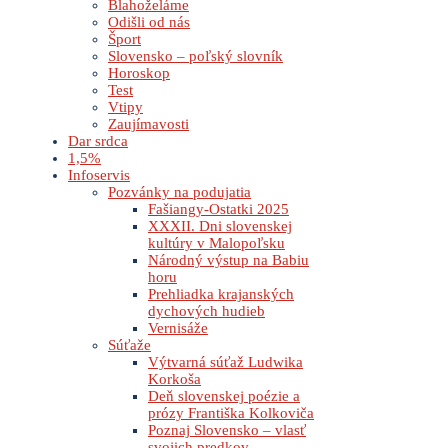
Blahoželáme
Odišli od nás
Šport
Slovensko – poľský slovník
Horoskop
Test
Vtipy
Zaujímavosti
Dar srdca
1,5%
Infoservis
Pozvánky na podujatia
Fašiangy-Ostatki 2025
XXXII. Dni slovenskej
kultúry v Malopoľsku
Národný výstup na Babiu
horu
Prehliadka krajanských
dychových hudieb
Vernisáže
Súťaže
Výtvarná súťaž Ludwika
Korkoša
Deň slovenskej poézie a
prózy Františka Kolkoviča
Poznaj Slovensko – vlasť
svojich predkov