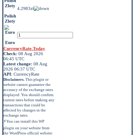
4.2983zł
Polish
Zloty
Euro
CurrencyRate.Today
Check:
08 Aug 2026
06:45 UTC
Latest change:
08 Aug
2026 06:37 UTC
API
: CurrencyRate
Disclaimers.
This plugin or
website cannot guarantee the
accuracy of the exchange rates
displayed. You should confirm
current rates before making any
transactions that could be
affected by changes in the
exchange rates.
⚡
You can install this WP
plugin on your website from
the WordPress official website: