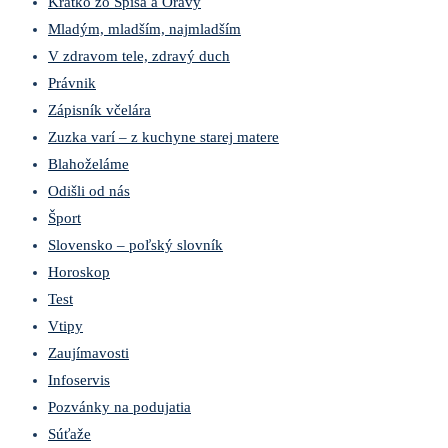
Krátko zo Spiša a Oravy
Mladým, mladším, najmladším
V zdravom tele, zdravý duch
Právnik
Zápisník včelára
Zuzka varí – z kuchyne starej matere
Blahoželáme
Odišli od nás
Šport
Slovensko – poľský slovník
Horoskop
Test
Vtipy
Zaujímavosti
Infoservis
Pozvánky na podujatia
Súťaže