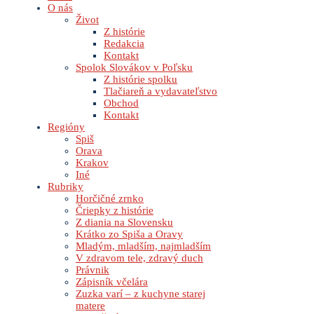
O nás
Život
Z histórie
Redakcia
Kontakt
Spolok Slovákov v Poľsku
Z histórie spolku
Tlačiareň a vydavateľstvo
Obchod
Kontakt
Regióny
Spiš
Orava
Krakov
Iné
Rubriky
Horčičné zrnko
Čriepky z histórie
Z diania na Slovensku
Krátko zo Spiša a Oravy
Mladým, mladším, najmladším
V zdravom tele, zdravý duch
Právnik
Zápisník včelára
Zuzka varí – z kuchyne starej
matere