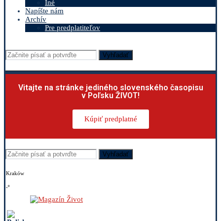
Iné
Napíšte nám
Archív
Pre predplatiteľov
Vyhľadať
Vitajte na stránke jediného slovenského časopisu
v Poľsku ŽIVOT!
Kúpiť predplatné
Vyhľadať
Kraków
-º