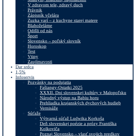
V zdravom tele, zdravý duch
Právnik
Zápisník včelára
Zuzka varí – z kuchyne starej matere
Blahoželáme
Odišli od nás
Šport
Slovensko – poľský slovník
Horoskop
Test
Vtipy
Zaujímavosti
Dar srdca
1,5%
Infoservis
Pozvánky na podujatia
Fašiangy-Ostatki 2025
XXXII. Dni slovenskej kultúry v Malopoľsku
Národný výstup na Babiu horu
Prehliadka krajanských dychových hudieb
Vernisáže
Súťaže
Výtvarná súťaž Ludwika Korkoša
Deň slovenskej poézie a prózy Františka
Kolkoviča
Poznaj Slovensko – vlasť svojich predkov