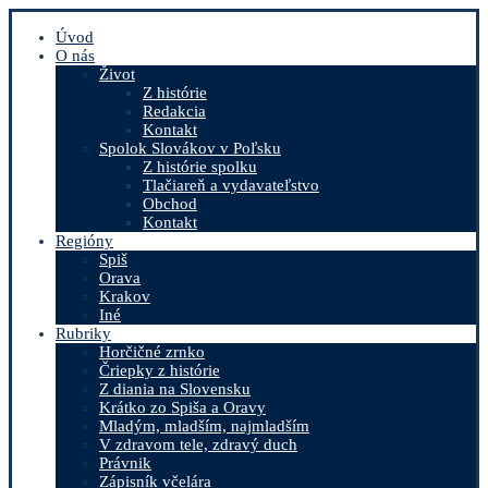
Úvod
O nás
Život
Z histórie
Redakcia
Kontakt
Spolok Slovákov v Poľsku
Z histórie spolku
Tlačiareň a vydavateľstvo
Obchod
Kontakt
Regióny
Spiš
Orava
Krakov
Iné
Rubriky
Horčičné zrnko
Čriepky z histórie
Z diania na Slovensku
Krátko zo Spiša a Oravy
Mladým, mladším, najmladším
V zdravom tele, zdravý duch
Právnik
Zápisník včelára