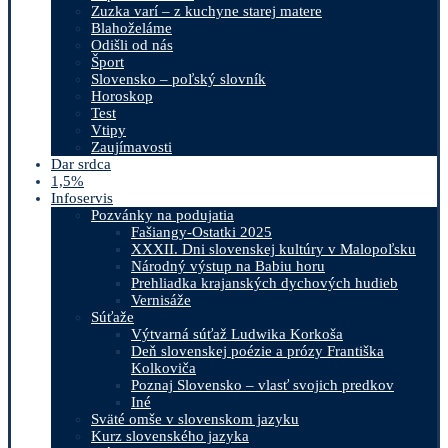
Zuzka varí – z kuchyne starej matere
Blahoželáme
Odišli od nás
Šport
Slovensko – poľský slovník
Horoskop
Test
Vtipy
Zaujímavosti
Dar srdca
1,5%
Infoservis
Pozvánky na podujatia
Fašiangy-Ostatki 2025
XXXII. Dni slovenskej kultúry v Malopoľsku
Národný výstup na Babiu horu
Prehliadka krajanských dychových hudieb
Vernisáže
Súťaže
Výtvarná súťaž Ludwika Korkoša
Deň slovenskej poézie a prózy Františka
Kolkoviča
Poznaj Slovensko – vlasť svojich predkov
Iné
Sväté omše v slovenskom jazyku
Kurz slovenského jazyka