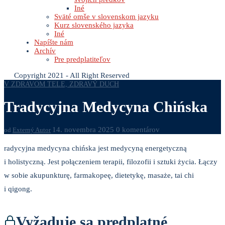
Iné
Sväté omše v slovenskom jazyku
Kurz slovenského jazyka
Iné
Napíšte nám
Archív
Pre predplatiteľov
Copyright 2021 - All Right Reserved
V ZDRAVOM TELE, ZDRAVÝ DUCH
Tradycyjna Medycyna Chińska
14. novembra 2025
0 komentárov
od
Externý Autor
radycyjna medycyna chińska jest medycyną energetyczną
i holistyczną. Jest połączeniem terapii, filozofii i sztuki życia. Łączy
w sobie akupunkturę, farmakopeę, dietetykę, masaże, tai chi
i qigong.
Vyžaduje sa predplatné