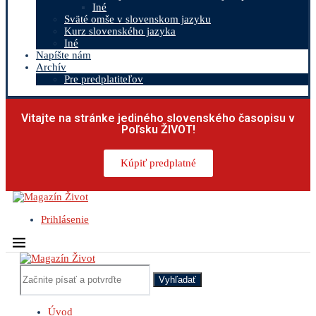
Iné
Sväté omše v slovenskom jazyku
Kurz slovenského jazyka
Iné
Napíšte nám
Archív
Pre predplatiteľov
Vitajte na stránke jediného slovenského časopisu v
Poľsku ŽIVOT!
Kúpiť predplatné
Prihlásenie
Vyhľadať
Úvod