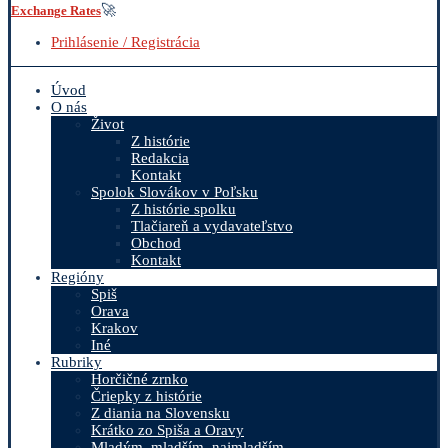
🚀
Exchange Rates
Prihlásenie / Registrácia
Úvod
O nás
Život
Z histórie
Redakcia
Kontakt
Spolok Slovákov v Poľsku
Z histórie spolku
Tlačiareň a vydavateľstvo
Obchod
Kontakt
Regióny
Spiš
Orava
Krakov
Iné
Rubriky
Horčičné zrnko
Čriepky z histórie
Z diania na Slovensku
Krátko zo Spiša a Oravy
Mladým, mladším, najmladším