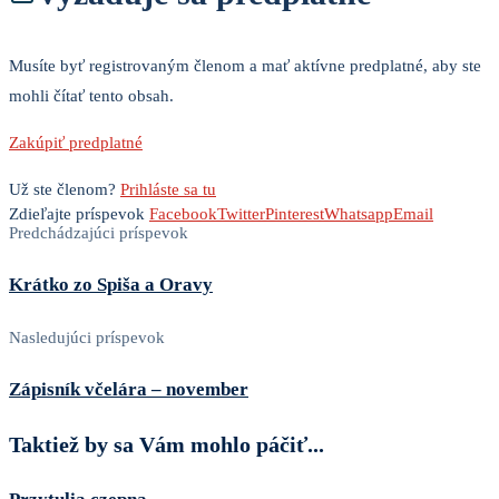
Musíte byť registrovaným členom a mať aktívne predplatné, aby ste
mohli čítať tento obsah.
Zakúpiť predplatné
Už ste členom?
Prihláste sa tu
Zdieľajte príspevok
Facebook
Twitter
Pinterest
Whatsapp
Email
Predchádzajúci príspevok
Krátko zo Spiša a Oravy
Nasledujúci príspevok
Zápisník včelára – november
Taktiež by sa Vám mohlo páčiť...