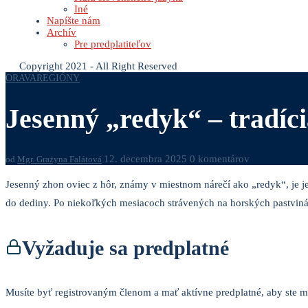
Iné
Napíšte nám
Archív
Pre predplatiteľov
Copyright 2021 - All Right Reserved
ORAVA
REGIÓNY
Jesenný „redyk“ – tradícia
12. decembra 2025
0 komentárov
od
Mgr. Grażyna Falátová
Jesenný zhon oviec z hôr, známy v miestnom nárečí ako „redyk“, je j
do dediny. Po niekoľkých mesiacoch strávených na horských pastvinác
Vyžaduje sa predplatné
Musíte byť registrovaným členom a mať aktívne predplatné, aby ste mo