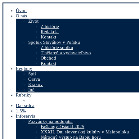
Úvod
O nás
Život
Z histórie
Redakcia
Kontakt
Spolok Slovákov v Poľsku
Z histórie spolku
Tlačiareň a vydavateľstvo
Obchod
Kontakt
Regióny
Spiš
Orava
Krakov
Iné
Rubriky
Dar srdca
1,5%
Infoservis
Pozvánky na podujatia
Fašiangy-Ostatki 2025
XXXII. Dni slovenskej kultúry v Malopoľsku
Národný výstup na Babiu horu