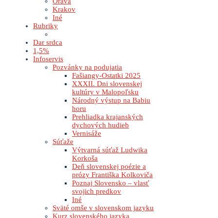
Orava
Krakov
Iné
Rubriky
Dar srdca
1,5%
Infoservis
Pozvánky na podujatia
Fašiangy-Ostatki 2025
XXXII. Dni slovenskej
kultúry v Malopoľsku
Národný výstup na Babiu
horu
Prehliadka krajanských
dychových hudieb
Vernisáže
Súťaže
Výtvarná súťaž Ludwika
Korkoša
Deň slovenskej poézie a
prózy Františka Kolkoviča
Poznaj Slovensko – vlasť
svojich predkov
Iné
Sväté omše v slovenskom jazyku
Kurz slovenského jazyka