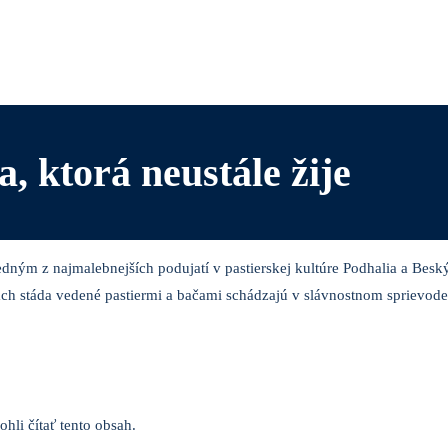
, ktorá neustále žije
edným z najmalebnejších podujatí v pastierskej kultúre Podhalia a Besk
h stáda vedené pastiermi a bačami schádzajú v slávnostnom sprievode,
hli čítať tento obsah.