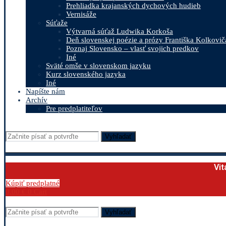
Prehliadka krajanských dychových hudieb
Vernisáže
Súťaže
Výtvarná súťaž Ludwika Korkoša
Deň slovenskej poézie a prózy Františka Kolkovič
Poznaj Slovensko – vlasť svojich predkov
Iné
Sväté omše v slovenskom jazyku
Kurz slovenského jazyka
Iné
Napíšte nám
Archív
Pre predplatiteľov
Vyhľadať
Vit
Kúpiť predplatné
0.00
€
0
Cart
Vyhľadať