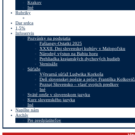
Krakov
Iné
Rubriky
Dar srdca
1,5%
Infoservis
Pozvánky na podujatia
Fašiangy-Ostatki 2025
XXXII. Dni slovenskej kultúry v Malopoľsku
Národný výstup na Babiu horu
Prehliadka krajanských dychových hudieb
Vernisáže
Súťaže
Výtvarná súťaž Ludwika Korkoša
Deň slovenskej poézie a prózy Františka Kolkovič
Poznaj Slovensko – vlasť svojich predkov
Iné
Sväté omše v slovenskom jazyku
Kurz slovenského jazyka
Iné
Napíšte nám
Archív
Pre predplatiteľov