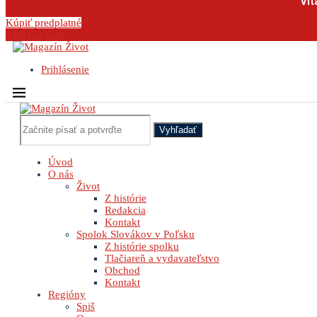
Vit
Kúpiť predplatné
0.00
€
0
Cart
Prihlásenie
Vyhľadať
Úvod
O nás
Život
Z histórie
Redakcia
Kontakt
Spolok Slovákov v Poľsku
Z histórie spolku
Tlačiareň a vydavateľstvo
Obchod
Kontakt
Regióny
Spiš