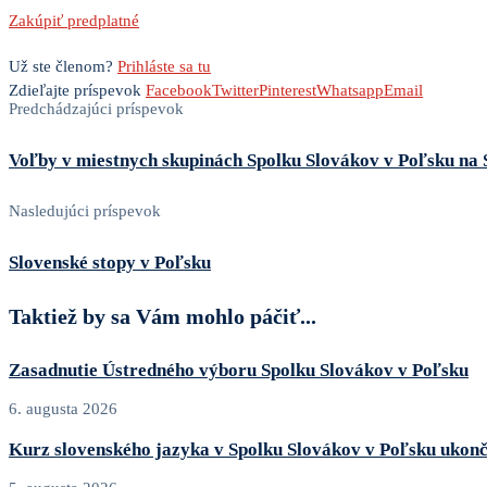
Zakúpiť predplatné
Už ste členom?
Prihláste sa tu
Zdieľajte príspevok
Facebook
Twitter
Pinterest
Whatsapp
Email
Predchádzajúci príspevok
Voľby v miestnych skupinách Spolku Slovákov v Poľsku na 
Nasledujúci príspevok
Slovenské stopy v Poľsku
Taktiež by sa Vám mohlo páčiť...
Zasadnutie Ústredného výboru Spolku Slovákov v Poľsku
6. augusta 2026
Kurz slovenského jazyka v Spolku Slovákov v Poľsku ukon