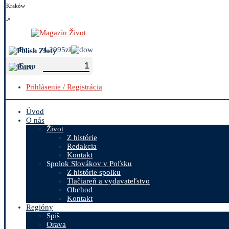
Kraków
-º
Polish Zloty
4.2995zł
Euro
Prihlásenie / Registrácia
Úvod
O nás
Život
Z histórie
Redakcia
Kontakt
Spolok Slovákov v Poľsku
Z histórie spolku
Tlačiareň a vydavateľstvo
Obchod
Kontakt
Regióny
Spiš
Orava