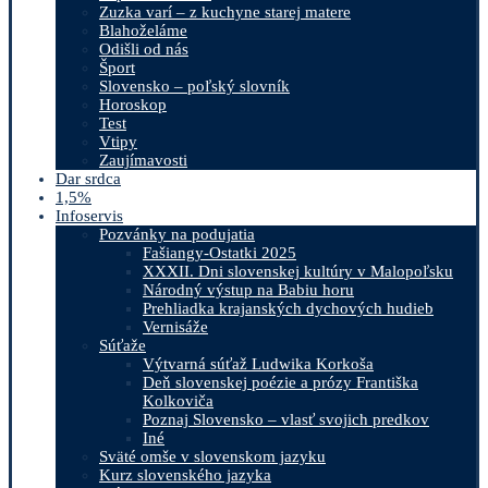
Zuzka varí – z kuchyne starej matere
Blahoželáme
Odišli od nás
Šport
Slovensko – poľský slovník
Horoskop
Test
Vtipy
Zaujímavosti
Dar srdca
1,5%
Infoservis
Pozvánky na podujatia
Fašiangy-Ostatki 2025
XXXII. Dni slovenskej kultúry v Malopoľsku
Národný výstup na Babiu horu
Prehliadka krajanských dychových hudieb
Vernisáže
Súťaže
Výtvarná súťaž Ludwika Korkoša
Deň slovenskej poézie a prózy Františka
Kolkoviča
Poznaj Slovensko – vlasť svojich predkov
Iné
Sväté omše v slovenskom jazyku
Kurz slovenského jazyka