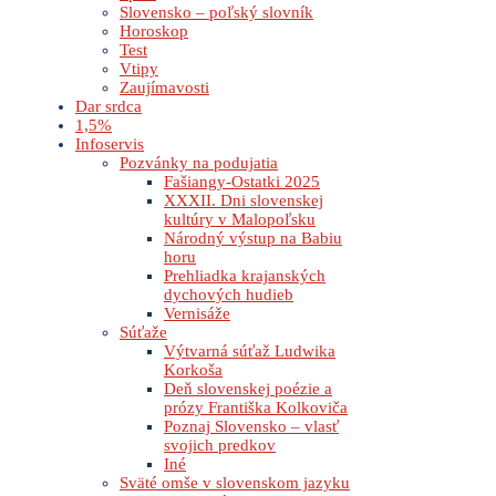
Slovensko – poľský slovník
Horoskop
Test
Vtipy
Zaujímavosti
Dar srdca
1,5%
Infoservis
Pozvánky na podujatia
Fašiangy-Ostatki 2025
XXXII. Dni slovenskej
kultúry v Malopoľsku
Národný výstup na Babiu
horu
Prehliadka krajanských
dychových hudieb
Vernisáže
Súťaže
Výtvarná súťaž Ludwika
Korkoša
Deň slovenskej poézie a
prózy Františka Kolkoviča
Poznaj Slovensko – vlasť
svojich predkov
Iné
Sväté omše v slovenskom jazyku