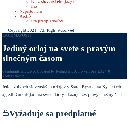
Kurz slovenského jazyka
Iné
Napíšte nám
Archív
Pre predplatiteľov
Copyright 2021 - All Right Reserved
ZAUJÍMAVOSTI
Jediný orloj na svete s pravým
slnečným časom
30. novembra 2024
0
od
administratorzivot
Updated by
Redakcia
komentárov
Jeden z dvoch slovenských orlojov v Starej Bystrici na Kysuciach je
aj jediným orlojom na svete, ktorý ukazuje tzv. pravý slnečný čas!
Vyžaduje sa predplatné