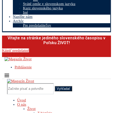
Sväté omše v slovenskom jazyku
Kurz slovenského jazyka
Iné
Napíšte nám
Archív
Pre predplatiteľov
Vitajte na stránke jediného slovenského časopisu v
Poľsku ŽIVOT!
Kúpiť predplatné
0.00
€
0
Cart
Prihlásenie
Vyhľadať
Úvod
O nás
Život