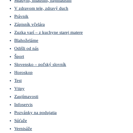
Mladým, mladším, najmladším
V zdravom tele, zdravý duch
Právnik
Zápisník včelára
Zuzka varí – z kuchyne starej matere
Blahoželáme
Odišli od nás
Šport
Slovensko – poľský slovník
Horoskop
Test
Vtipy
Zaujímavosti
Infoservis
Pozvánky na podujatia
Súťaže
Vernisáže