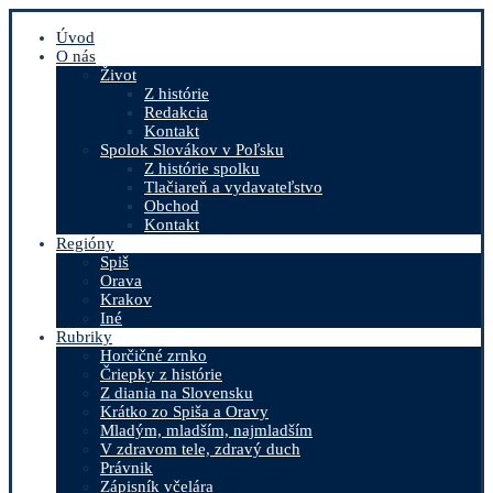
Úvod
O nás
Život
Z histórie
Redakcia
Kontakt
Spolok Slovákov v Poľsku
Z histórie spolku
Tlačiareň a vydavateľstvo
Obchod
Kontakt
Regióny
Spiš
Orava
Krakov
Iné
Rubriky
Horčičné zrnko
Čriepky z histórie
Z diania na Slovensku
Krátko zo Spiša a Oravy
Mladým, mladším, najmladším
V zdravom tele, zdravý duch
Právnik
Zápisník včelára