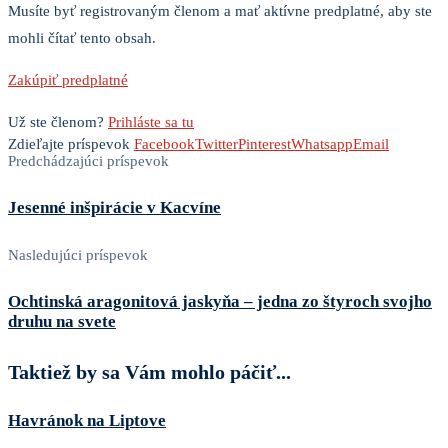
Musíte byť registrovaným členom a mať aktívne predplatné, aby ste
mohli čítať tento obsah.
Zakúpiť predplatné
Už ste členom?
Prihláste sa tu
Zdieľajte príspevok
Facebook
Twitter
Pinterest
Whatsapp
Email
Predchádzajúci príspevok
Jesenné inšpirácie v Kacvíne
Nasledujúci príspevok
Ochtinská aragonitová jaskyňa – jedna zo štyroch svojho
druhu na svete
Taktiež by sa Vám mohlo páčiť...
Havránok na Liptove