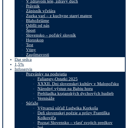
V zdravom tele, zdravý duch
Právnik
Zápisník včelára
Zuzka varí – z kuchyne starej matere
Blahoželáme
Odišli od nás
Šport
Slovensko – poľský slovník
Horoskop
Test
Vtipy
Zaujímavosti
Dar srdca
1,5%
Infoservis
Pozvánky na podujatia
Fašiangy-Ostatki 2025
XXXII. Dni slovenskej kultúry v Malopoľsku
Národný výstup na Babiu horu
Prehliadka krajanských dychových hudieb
Vernisáže
Súťaže
Výtvarná súťaž Ludwika Korkoša
Deň slovenskej poézie a prózy Františka
Kolkoviča
Poznaj Slovensko – vlasť svojich predkov
Iné