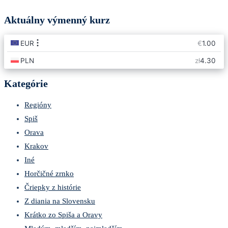
Aktuálny výmenný kurz
Kategórie
Regióny
Spiš
Orava
Krakov
Iné
Horčičné zrnko
Čriepky z histórie
Z diania na Slovensku
Krátko zo Spiša a Oravy