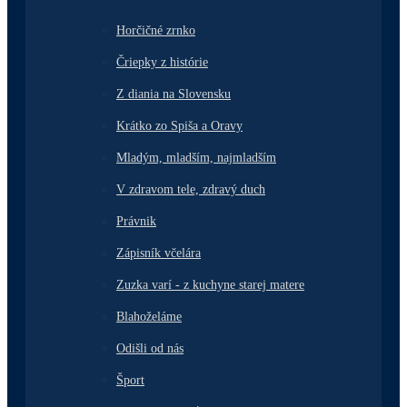
Horčičné zrnko
Čriepky z histórie
Z diania na Slovensku
Krátko zo Spiša a Oravy
Mladým, mladším, najmladším
V zdravom tele, zdravý duch
Právnik
Zápisník včelára
Zuzka varí - z kuchyne starej matere
Blahoželáme
Odišli od nás
Šport