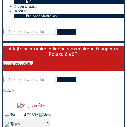
Iné
Napíšte nám
Archív
Pre predplatiteľov
Vyhľadať
Vitajte na stránke jediného slovenského časopisu v
Poľsku ŽIVOT!
Kúpiť predplatné
0.00
€
0
Cart
Vyhľadať
Kraków
-º
Polish Zloty
4.2983zł
Euro