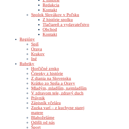
Z histórie
Redakcia
Kontakt
Spolok Slovákov v Poľsku
Z histórie spolku
Tlačiareň a vydavateľstvo
Obchod
Kontakt
Regióny
Spiš
Orava
Krakov
Iné
Rubriky
Horčičné zrnko
Čriepky z histórie
Z diania na Slovensku
Krátko zo Spiša a Oravy
Mladým, mladším, najmladším
V zdravom tele, zdravý duch
Právnik
Zápisník včelára
Zuzka varí – z kuchyne starej
matere
Blahoželáme
Odišli od nás
Šport