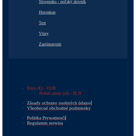
Slovensko - poľský slovník
Horoskop
Test
Vtipy
Zaujímavosti
Euro (€) - EUR
Polish złoty (zł) - PLN
Zásady ochrany osobných údajov
Všeobecné obchodné podmienky
Politika Prywatnosći
Regulamin serwisu