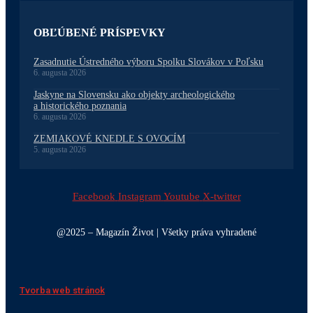
OBĽÚBENÉ PRÍSPEVKY
Zasadnutie Ústredného výboru Spolku Slovákov v Poľsku
6. augusta 2026
Jaskyne na Slovensku ako objekty archeologického
a historického poznania
6. augusta 2026
ZEMIAKOVÉ KNEDLE S OVOCÍM
5. augusta 2026
Facebook
Instagram
Youtube
X-twitter
@2025 – Magazín Život | Všetky práva vyhradené
Tvorba web stránok