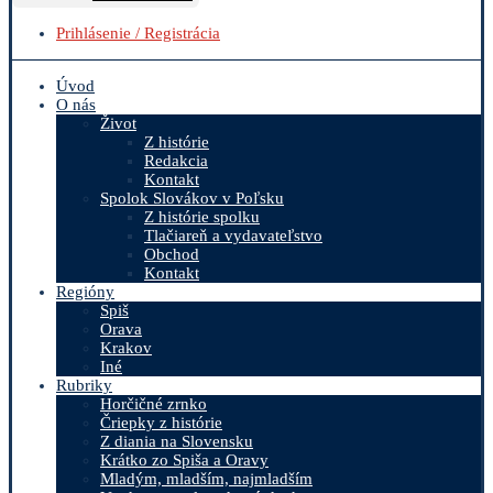
Prihlásenie / Registrácia
Úvod
O nás
Život
Z histórie
Redakcia
Kontakt
Spolok Slovákov v Poľsku
Z histórie spolku
Tlačiareň a vydavateľstvo
Obchod
Kontakt
Regióny
Spiš
Orava
Krakov
Iné
Rubriky
Horčičné zrnko
Čriepky z histórie
Z diania na Slovensku
Krátko zo Spiša a Oravy
Mladým, mladším, najmladším