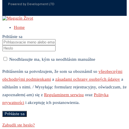
Powered by Development LTD
Home
Prihláste sa
Neodhlasujte ma, kým sa neodhlásim manuálne
Prihlásením sa potvrdzujem, že som sa oboznámil so
všeobecnými
obchodnými podmienkami
a
zásadami ochrany osobných údajov
a
súhlasím s nimi. / Wysyłając formularz rejestracyjny, oświadczam, że
zapoznałem(-am) się z
Regulaminem serwisu
oraz
Polityka
prywatności
i akceptuję ich postanowienia.
Zabudli ste heslo?