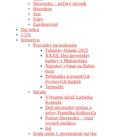
Slovensko – poľský slovník
Horoskop
Test
Vtipy
Zaujímavosti
Dar srdca
1,5%
Infoservis
Pozvánky na podujatia
Fašiangy-Ostatki 2025
XXXII. Dni slovenskej
kultúry v Malopoľsku
Národný výstup na Babiu
horu
Prehliadka krajanských
dychových hudieb
Vernisáže
Súťaže
Výtvarná súťaž Ludwika
Korkoša
Deň slovenskej poézie a
prózy Františka Kolkoviča
Poznaj Slovensko – vlasť
svojich predkov
Iné
Sväté omše v slovenskom jazyku