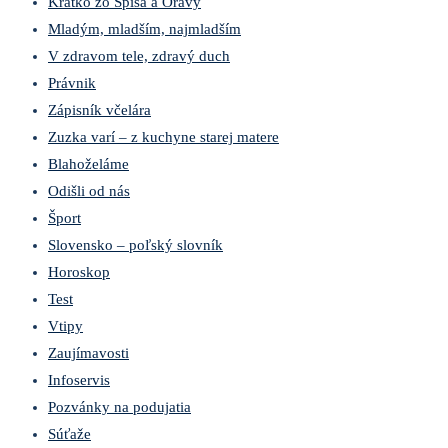
Krátko zo Spiša a Oravy
Mladým, mladším, najmladším
V zdravom tele, zdravý duch
Právnik
Zápisník včelára
Zuzka varí – z kuchyne starej matere
Blahoželáme
Odišli od nás
Šport
Slovensko – poľský slovník
Horoskop
Test
Vtipy
Zaujímavosti
Infoservis
Pozvánky na podujatia
Súťaže