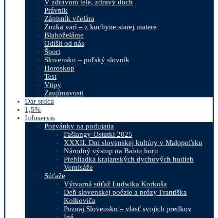
V zdravom tele, zdravý duch
Právnik
Zápisník včelára
Zuzka varí – z kuchyne starej matere
Blahoželáme
Odišli od nás
Šport
Slovensko – poľský slovník
Horoskop
Test
Vtipy
Zaujímavosti
Dar srdca
1,5%
Infoservis
Pozvánky na podujatia
Fašiangy-Ostatki 2025
XXXII. Dni slovenskej kultúry v Malopoľsku
Národný výstup na Babiu horu
Prehliadka krajanských dychových hudieb
Vernisáže
Súťaže
Výtvarná súťaž Ludwika Korkoša
Deň slovenskej poézie a prózy Františka
Kolkoviča
Poznaj Slovensko – vlasť svojich predkov
Iné