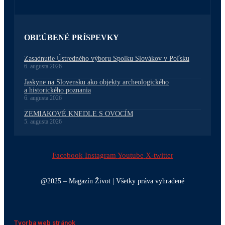
OBĽÚBENÉ PRÍSPEVKY
Zasadnutie Ústredného výboru Spolku Slovákov v Poľsku
6. augusta 2026
Jaskyne na Slovensku ako objekty archeologického
a historického poznania
6. augusta 2026
ZEMIAKOVÉ KNEDLE S OVOCÍM
5. augusta 2026
Facebook
Instagram
Youtube
X-twitter
@2025 – Magazín Život | Všetky práva vyhradené
Tvorba web stránok