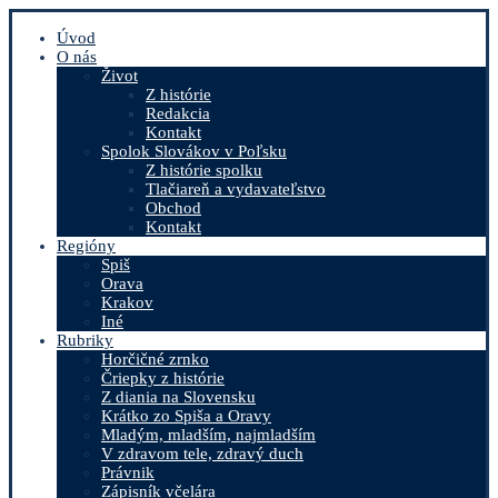
Úvod
O nás
Život
Z histórie
Redakcia
Kontakt
Spolok Slovákov v Poľsku
Z histórie spolku
Tlačiareň a vydavateľstvo
Obchod
Kontakt
Regióny
Spiš
Orava
Krakov
Iné
Rubriky
Horčičné zrnko
Čriepky z histórie
Z diania na Slovensku
Krátko zo Spiša a Oravy
Mladým, mladším, najmladším
V zdravom tele, zdravý duch
Právnik
Zápisník včelára