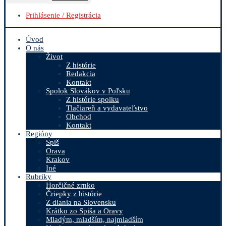
Prihlásenie / Registrácia
Úvod
O nás
Život
Z histórie
Redakcia
Kontakt
Spolok Slovákov v Poľsku
Z histórie spolku
Tlačiareň a vydavateľstvo
Obchod
Kontakt
Regióny
Spiš
Orava
Krakov
Iné
Rubriky
Horčičné zrnko
Čriepky z histórie
Z diania na Slovensku
Krátko zo Spiša a Oravy
Mladým, mladším, najmladším