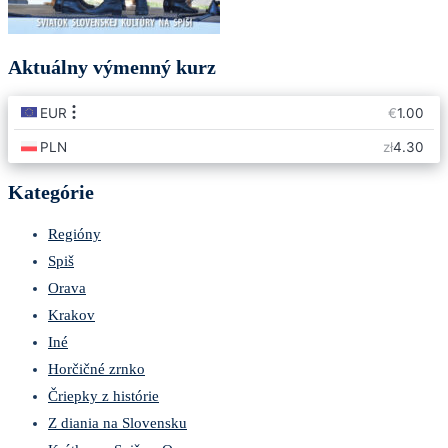
Aktuálny výmenný kurz
Kategórie
Regióny
Spiš
Orava
Krakov
Iné
Horčičné zrnko
Čriepky z histórie
Z diania na Slovensku