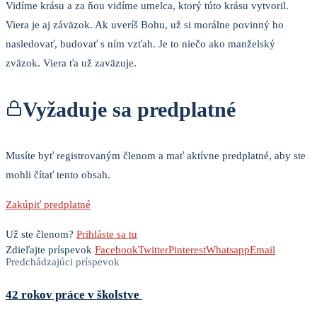
Vidíme krásu a za ňou vidíme umelca, ktorý túto krásu vytvoril.
Viera je aj záväzok. Ak uveríš Bohu, už si morálne povinný ho
nasledovať, budovať s ním vzťah. Je to niečo ako manželský
zväzok. Viera ťa už zaväzuje.
Vyžaduje sa predplatné
Musíte byť registrovaným členom a mať aktívne predplatné, aby ste
mohli čítať tento obsah.
Zakúpiť predplatné
Už ste členom?
Prihláste sa tu
Zdieľajte príspevok
Facebook
Twitter
Pinterest
Whatsapp
Email
Predchádzajúci príspevok
42 rokov práce v školstve