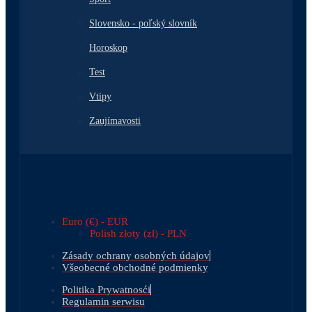
Slovensko - poľský slovník
Horoskop
Test
Vtipy
Zaujímavosti
Euro (€) - EUR
Polish złoty (zł) - PLN
Zásady ochrany osobných údajov
Všeobecné obchodné podmienky
Politika Prywatnosći
Regulamin serwisu