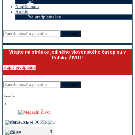
Iné
Napíšte nám
Archív
Pre predplatiteľov
Vyhľadať
Vitajte na stránke jediného slovenského časopisu v
Poľsku ŽIVOT!
Kúpiť predplatné
0.00
€
0
Cart
Vyhľadať
Kraków
-º
Polish Zloty
4.3035zł
Euro