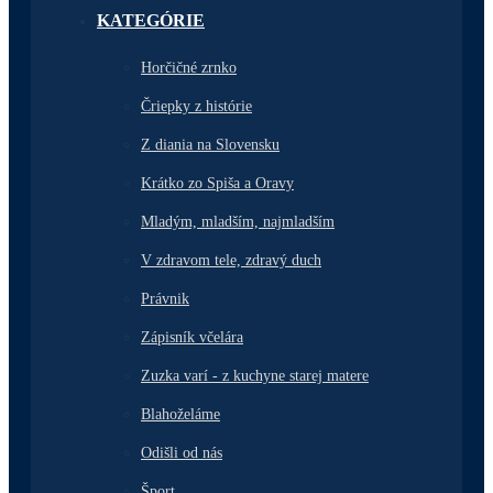
KATEGÓRIE
Horčičné zrnko
Čriepky z histórie
Z diania na Slovensku
Krátko zo Spiša a Oravy
Mladým, mladším, najmladším
V zdravom tele, zdravý duch
Právnik
Zápisník včelára
Zuzka varí - z kuchyne starej matere
Blahoželáme
Odišli od nás
Šport