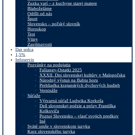
Zuzka varí – z kuchyne starej matere
Blahoželáme
Odišli od nás
Šport
Slovensko – poľský slovník
Horoskop
Test
Vtipy
Zaujímavosti
Dar srdca
1,5%
Infoservis
Pozvánky na podujatia
Fašiangy-Ostatki 2025
XXXII. Dni slovenskej kultúry v Malopoľsku
Národný výstup na Babiu horu
Prehliadka krajanských dychových hudieb
Vernisáže
Súťaže
Výtvarná súťaž Ludwika Korkoša
Deň slovenskej poézie a prózy Františka
Kolkoviča
Poznaj Slovensko – vlasť svojich predkov
Iné
Sväté omše v slovenskom jazyku
Kurz slovenského jazyka