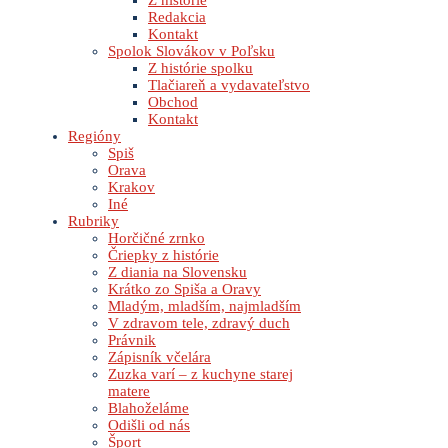
Z histórie
Redakcia
Kontakt
Spolok Slovákov v Poľsku
Z histórie spolku
Tlačiareň a vydavateľstvo
Obchod
Kontakt
Regióny
Spiš
Orava
Krakov
Iné
Rubriky
Horčičné zrnko
Čriepky z histórie
Z diania na Slovensku
Krátko zo Spiša a Oravy
Mladým, mladším, najmladším
V zdravom tele, zdravý duch
Právnik
Zápisník včelára
Zuzka varí – z kuchyne starej
matere
Blahoželáme
Odišli od nás
Šport