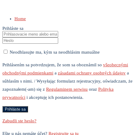
Home
Prihláste sa
Neodhlasujte ma, kým sa neodhlásim manuálne
Prihlásením sa potvrdzujem, že som sa oboznámil so
všeobecnými
obchodnými podmienkami
a
zásadami ochrany osobných údajov
a
súhlasím s nimi. / Wysyłając formularz rejestracyjny, oświadczam, że
zapoznałem(-am) się z
Regulaminem serwisu
oraz
Polityka
prywatności
i akceptuję ich postanowienia.
Zabudli ste heslo?
Ešte u nás nemáte účet?
Registrujte sa tu