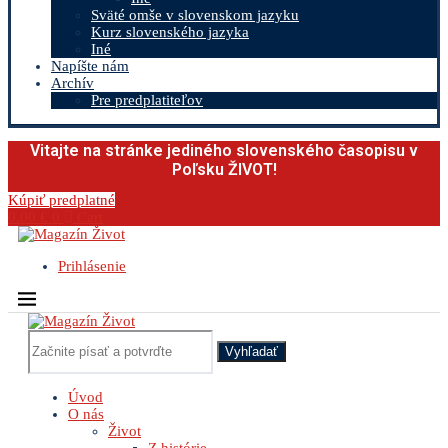
Sväté omše v slovenskom jazyku
Kurz slovenského jazyka
Iné
Napíšte nám
Archív
Pre predplatiteľov
Vitajte na stránke jediného slovenského časopisu v
Poľsku ŽIVOT!
Kúpiť predplatné
0.00
€
0
Cart
Prihlásenie
Vyhľadať
Úvod
O nás
Život