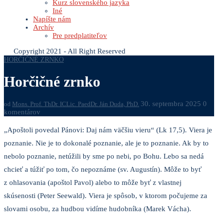
Kurz slovenského jazyka
Iné
Napíšte nám
Archív
Pre predplatiteľov
Copyright 2021 - All Right Reserved
HORČIČNÉ ZRNKO
Horčičné zrnko
30. septembra 2025
0
od
Mons. Prof. ThDr. ICLic. PaedDr. Ján Duda, PhD.
komentárov
„Apoštoli povedal Pánovi: Daj nám väčšiu vieru“ (Lk 17,5). Viera je
poznanie. Nie je to dokonalé poznanie, ale je to poznanie. Ak by to
nebolo poznanie, netúžili by sme po nebi, po Bohu. Lebo sa nedá
chcieť a túžiť po tom, čo nepoznáme (sv. Augustín). Môže to byť
z ohlasovania (apoštol Pavol) alebo to môže byť z vlastnej
skúsenosti (Peter Seewald). Viera je spôsob, v ktorom počujeme za
slovami osobu, za hudbou vidíme hudobníka (Marek Vácha).