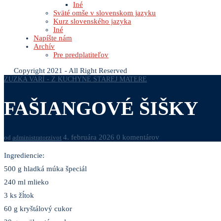
Iné
Sväté omše v slovenskom jazyku
Kurz slovenského jazyka
Iné
Napíšte nám
Archív
Pre predplatiteľov
Copyright 2021 - All Right Reserved
ZUZKA VARÍ - Z KUCHYNE STAREJ MATERE
FAŠIANGOVÉ ŠIŠKY
4. februára 2026
0 komentárov
od
administratorzivot
Ingrediencie:
500 g hladká múka špeciál
240 ml mlieko
3 ks žĺtok
60 g kryštálový cukor