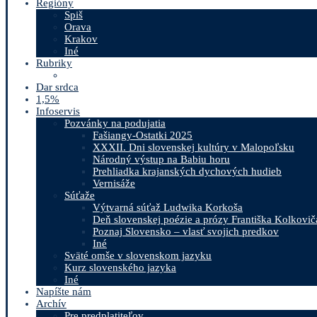
Regióny
Spiš
Orava
Krakov
Iné
Rubriky
Dar srdca
1,5%
Infoservis
Pozvánky na podujatia
Fašiangy-Ostatki 2025
XXXII. Dni slovenskej kultúry v Malopoľsku
Národný výstup na Babiu horu
Prehliadka krajanských dychových hudieb
Vernisáže
Súťaže
Výtvarná súťaž Ludwika Korkoša
Deň slovenskej poézie a prózy Františka Kolkovič
Poznaj Slovensko – vlasť svojich predkov
Iné
Sväté omše v slovenskom jazyku
Kurz slovenského jazyka
Iné
Napíšte nám
Archív
Pre predplatiteľov