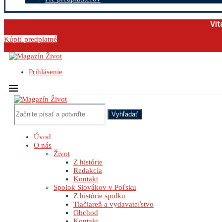
Vit
Kúpiť predplatné
0.00
€
0
Cart
Prihlásenie
Vyhľadať
Úvod
O nás
Život
Z histórie
Redakcia
Kontakt
Spolok Slovákov v Poľsku
Z histórie spolku
Tlačiareň a vydavateľstvo
Obchod
Kontakt