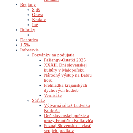
Regióny
Spiš
Orava
Krakov
Iné
Rubriky
Dar srdca
1,5%
Infoservis
Pozvánky na podujatia
Fašiangy-Ostatki 2025
XXXII. Dni slovenskej
kultúry v Malopoľsku
Národný výstup na Babiu
horu
Prehliadka krajanských
dychových hudieb
Vernisáže
Súťaže
Výtvarná súťaž Ludwika
Korkoša
Deň slovenskej poézie a
prózy Františka Kolkoviča
Poznaj Slovensko – vlasť
svojich predkov