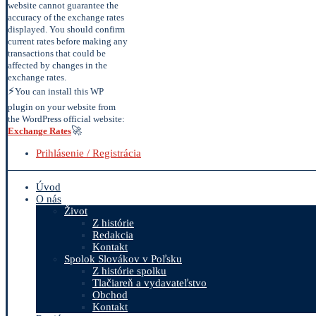
website cannot guarantee the
accuracy of the exchange rates
displayed. You should confirm
current rates before making any
transactions that could be
affected by changes in the
exchange rates.
⚡
You can install this WP
plugin on your website from
the WordPress official website:
🚀
Exchange Rates
Prihlásenie / Registrácia
Úvod
O nás
Život
Z histórie
Redakcia
Kontakt
Spolok Slovákov v Poľsku
Z histórie spolku
Tlačiareň a vydavateľstvo
Obchod
Kontakt