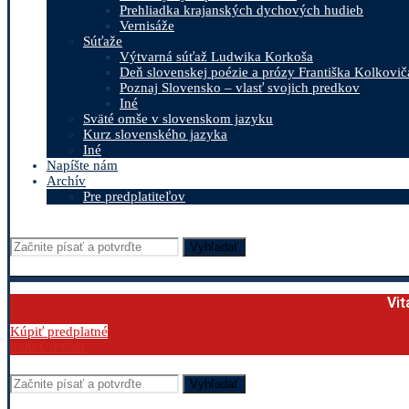
Prehliadka krajanských dychových hudieb
Vernisáže
Súťaže
Výtvarná súťaž Ludwika Korkoša
Deň slovenskej poézie a prózy Františka Kolkovič
Poznaj Slovensko – vlasť svojich predkov
Iné
Sväté omše v slovenskom jazyku
Kurz slovenského jazyka
Iné
Napíšte nám
Archív
Pre predplatiteľov
Vyhľadať
Vit
Kúpiť predplatné
0.00
€
0
Cart
Vyhľadať