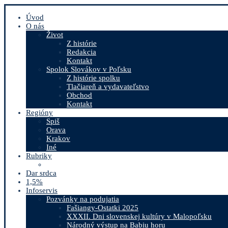
Úvod
O nás
Život
Z histórie
Redakcia
Kontakt
Spolok Slovákov v Poľsku
Z histórie spolku
Tlačiareň a vydavateľstvo
Obchod
Kontakt
Regióny
Spiš
Orava
Krakov
Iné
Rubriky
Dar srdca
1,5%
Infoservis
Pozvánky na podujatia
Fašiangy-Ostatki 2025
XXXII. Dni slovenskej kultúry v Malopoľsku
Národný výstup na Babiu horu