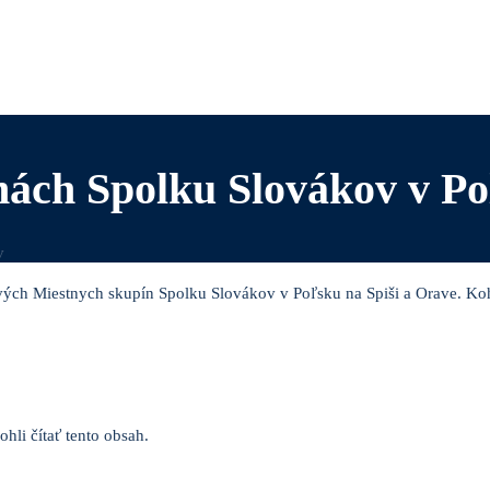
nách Spolku Slovákov v P
v
ých Miestnych skupín Spolku Slovákov v Poľsku na Spiši a Orave. Koho 
hli čítať tento obsah.