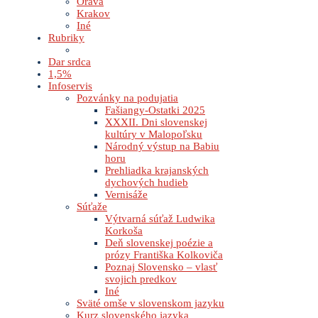
Orava
Krakov
Iné
Rubriky
Dar srdca
1,5%
Infoservis
Pozvánky na podujatia
Fašiangy-Ostatki 2025
XXXII. Dni slovenskej
kultúry v Malopoľsku
Národný výstup na Babiu
horu
Prehliadka krajanských
dychových hudieb
Vernisáže
Súťaže
Výtvarná súťaž Ludwika
Korkoša
Deň slovenskej poézie a
prózy Františka Kolkoviča
Poznaj Slovensko – vlasť
svojich predkov
Iné
Sväté omše v slovenskom jazyku
Kurz slovenského jazyka