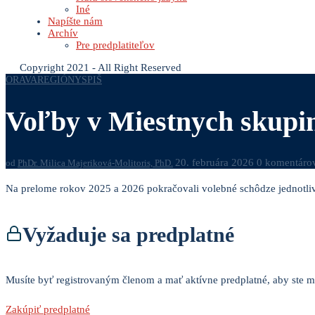
Iné
Napíšte nám
Archív
Pre predplatiteľov
Copyright 2021 - All Right Reserved
ORAVA
REGIÓNY
SPIŠ
Voľby v Miestnych skupi
20. februára 2026
0 komentáro
od
PhDr. Milica Majeriková-Molitoris, PhD.
Na prelome rokov 2025 a 2026 pokračovali volebné schôdze jednotliv
Vyžaduje sa predplatné
Musíte byť registrovaným členom a mať aktívne predplatné, aby ste mo
Zakúpiť predplatné