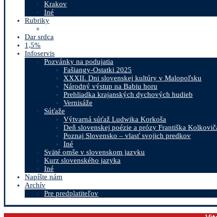
Krakov
Iné
Rubriky
Dar srdca
1,5%
Infoservis
Pozvánky na podujatia
Fašiangy-Ostatki 2025
XXXII. Dni slovenskej kultúry v Malopoľsku
Národný výstup na Babiu horu
Prehliadka krajanských dychových hudieb
Vernisáže
Súťaže
Výtvarná súťaž Ludwika Korkoša
Deň slovenskej poézie a prózy Františka Kolkovič
Poznaj Slovensko – vlasť svojich predkov
Iné
Sväté omše v slovenskom jazyku
Kurz slovenského jazyka
Iné
Napíšte nám
Archív
Pre predplatiteľov