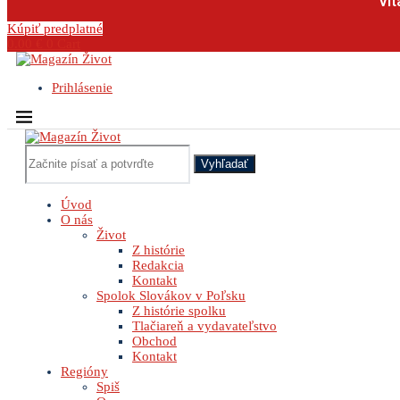
Vit
Kúpiť predplatné
0.00
€
0
Cart
Prihlásenie
Vyhľadať
Úvod
O nás
Život
Z histórie
Redakcia
Kontakt
Spolok Slovákov v Poľsku
Z histórie spolku
Tlačiareň a vydavateľstvo
Obchod
Kontakt
Regióny
Spiš