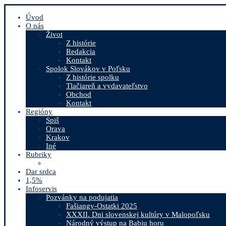
Úvod
O nás
Život
Z histórie
Redakcia
Kontakt
Spolok Slovákov v Poľsku
Z histórie spolku
Tlačiareň a vydavateľstvo
Obchod
Kontakt
Regióny
Spiš
Orava
Krakov
Iné
Rubriky
Dar srdca
1,5%
Infoservis
Pozvánky na podujatia
Fašiangy-Ostatki 2025
XXXII. Dni slovenskej kultúry v Malopoľsku
Národný výstup na Babiu horu