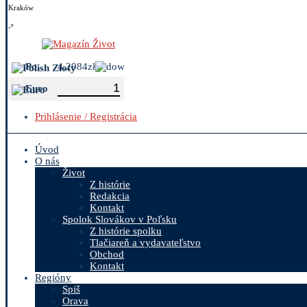
Kraków
-º
Polish Zloty
4.2984zł
Euro
Prihlásenie / Registrácia
Úvod
O nás
Život
Z histórie
Redakcia
Kontakt
Spolok Slovákov v Poľsku
Z histórie spolku
Tlačiareň a vydavateľstvo
Obchod
Kontakt
Regióny
Spiš
Orava