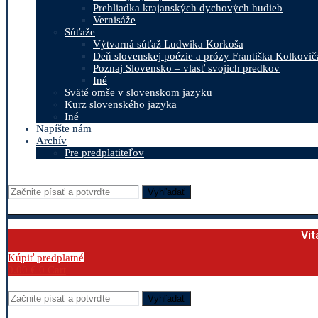
Prehliadka krajanských dychových hudieb
Vernisáže
Súťaže
Výtvarná súťaž Ludwika Korkoša
Deň slovenskej poézie a prózy Františka Kolkovič
Poznaj Slovensko – vlasť svojich predkov
Iné
Sväté omše v slovenskom jazyku
Kurz slovenského jazyka
Iné
Napíšte nám
Archív
Pre predplatiteľov
Vyhľadať
Vit
Kúpiť predplatné
0.00
€
0
Cart
Vyhľadať