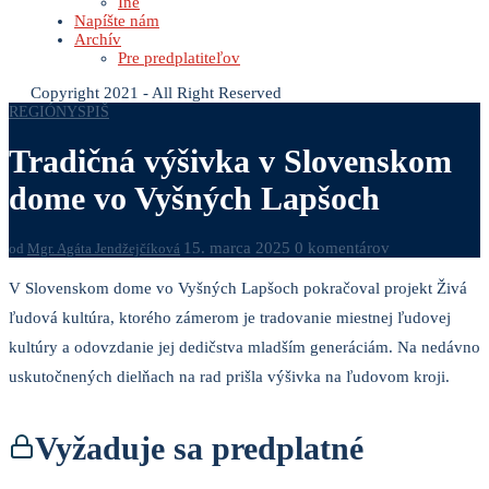
Iné
Napíšte nám
Archív
Pre predplatiteľov
Copyright 2021 - All Right Reserved
REGIÓNY
SPIŠ
Tradičná výšivka v Slovenskom
dome vo Vyšných Lapšoch
15. marca 2025
0 komentárov
od
Mgr. Agáta Jendžejčíková
V Slovenskom dome vo Vyšných Lapšoch pokračoval projekt Živá
ľudová kultúra, ktorého zámerom je tradovanie miestnej ľudovej
kultúry a odovzdanie jej dedičstva mladším generáciám. Na nedávno
uskutočnených dielňach na rad prišla výšivka na ľudovom kroji.
Vyžaduje sa predplatné