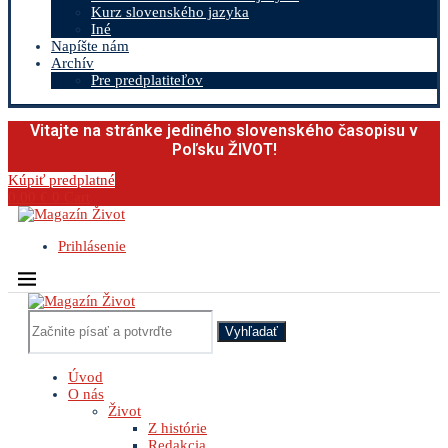
Kurz slovenského jazyka
Iné
Napíšte nám
Archív
Pre predplatiteľov
Vitajte na stránke jediného slovenského časopisu v
Poľsku ŽIVOT!
Kúpiť predplatné
0.00
€
0
Cart
Prihlásenie
Vyhľadať
Úvod
O nás
Život
Z histórie
Redakcia