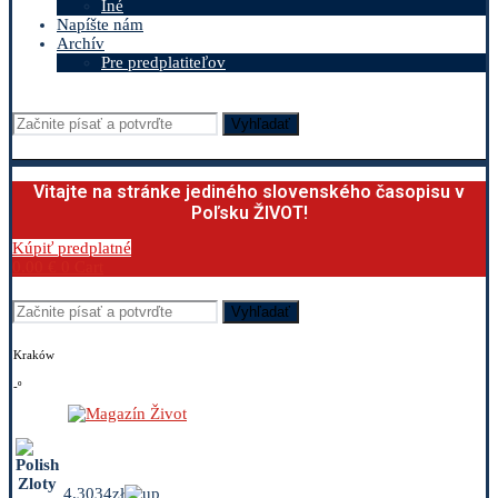
Iné
Napíšte nám
Archív
Pre predplatiteľov
Vyhľadať
Vitajte na stránke jediného slovenského časopisu v
Poľsku ŽIVOT!
Kúpiť predplatné
0.00
€
0
Cart
Vyhľadať
Kraków
-º
4.3034zł