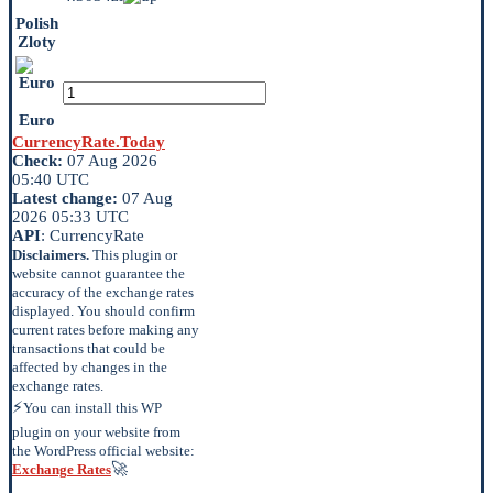
Polish
Zloty
Euro
CurrencyRate.Today
Check:
07 Aug 2026
05:40 UTC
Latest change:
07 Aug
2026 05:33 UTC
API
: CurrencyRate
Disclaimers.
This plugin or
website cannot guarantee the
accuracy of the exchange rates
displayed. You should confirm
current rates before making any
transactions that could be
affected by changes in the
exchange rates.
⚡
You can install this WP
plugin on your website from
the WordPress official website:
🚀
Exchange Rates