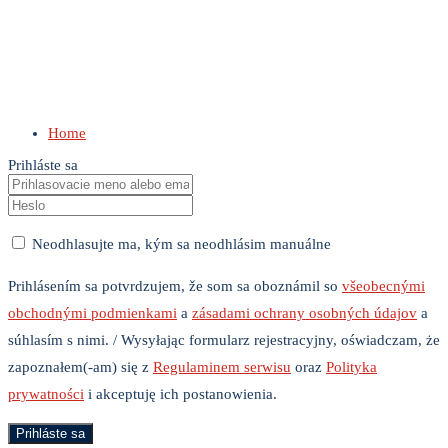
Home
Prihláste sa
Neodhlasujte ma, kým sa neodhlásim manuálne
Prihlásením sa potvrdzujem, že som sa oboznámil so
všeobecnými
obchodnými podmienkami
a
zásadami ochrany osobných údajov
a
súhlasím s nimi. / Wysyłając formularz rejestracyjny, oświadczam, że
zapoznałem(-am) się z
Regulaminem serwisu
oraz
Polityka
prywatności
i akceptuję ich postanowienia.