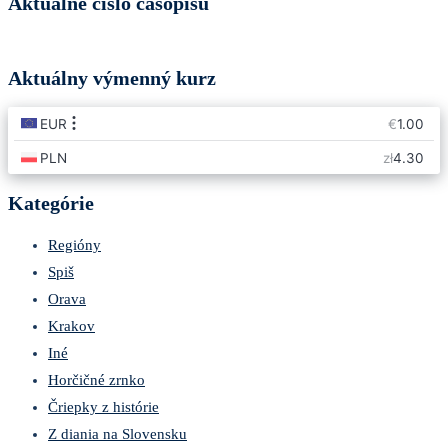
Aktuálne číslo časopisu
Aktuálny výmenný kurz
Kategórie
Regióny
Spiš
Orava
Krakov
Iné
Horčičné zrnko
Čriepky z histórie
Z diania na Slovensku