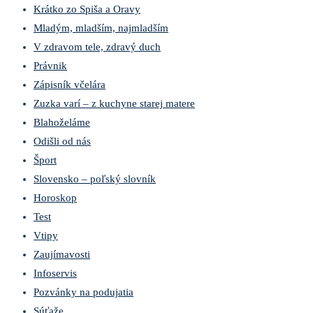
Krátko zo Spiša a Oravy
Mladým, mladším, najmladším
V zdravom tele, zdravý duch
Právnik
Zápisník včelára
Zuzka varí – z kuchyne starej matere
Blahoželáme
Odišli od nás
Šport
Slovensko – poľský slovník
Horoskop
Test
Vtipy
Zaujímavosti
Infoservis
Pozvánky na podujatia
Súťaže