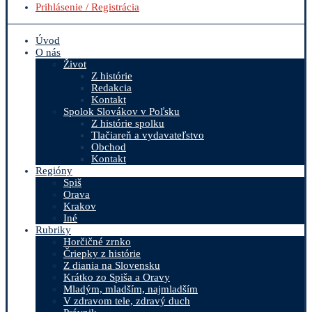
Prihlásenie / Registrácia
Úvod
O nás
Život
Z histórie
Redakcia
Kontakt
Spolok Slovákov v Poľsku
Z histórie spolku
Tlačiareň a vydavateľstvo
Obchod
Kontakt
Regióny
Spiš
Orava
Krakov
Iné
Rubriky
Horčičné zrnko
Čriepky z histórie
Z diania na Slovensku
Krátko zo Spiša a Oravy
Mladým, mladším, najmladším
V zdravom tele, zdravý duch