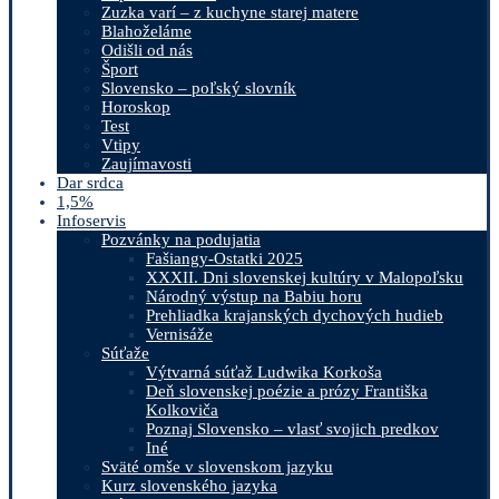
Zuzka varí – z kuchyne starej matere
Blahoželáme
Odišli od nás
Šport
Slovensko – poľský slovník
Horoskop
Test
Vtipy
Zaujímavosti
Dar srdca
1,5%
Infoservis
Pozvánky na podujatia
Fašiangy-Ostatki 2025
XXXII. Dni slovenskej kultúry v Malopoľsku
Národný výstup na Babiu horu
Prehliadka krajanských dychových hudieb
Vernisáže
Súťaže
Výtvarná súťaž Ludwika Korkoša
Deň slovenskej poézie a prózy Františka
Kolkoviča
Poznaj Slovensko – vlasť svojich predkov
Iné
Sväté omše v slovenskom jazyku
Kurz slovenského jazyka