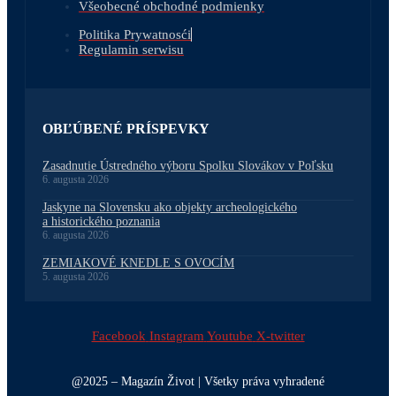
Všeobecné obchodné podmienky
Politika Prywatnosći
Regulamin serwisu
OBĽÚBENÉ PRÍSPEVKY
Zasadnutie Ústredného výboru Spolku Slovákov v Poľsku
6. augusta 2026
Jaskyne na Slovensku ako objekty archeologického
a historického poznania
6. augusta 2026
ZEMIAKOVÉ KNEDLE S OVOCÍM
5. augusta 2026
Facebook
Instagram
Youtube
X-twitter
@2025 – Magazín Život | Všetky práva vyhradené