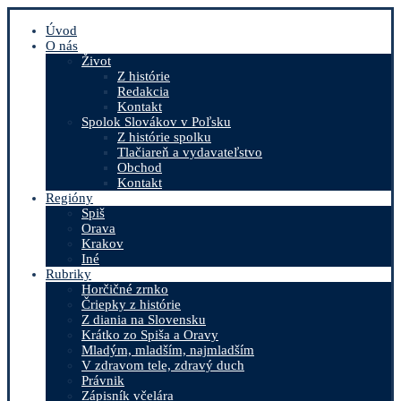
Úvod
O nás
Život
Z histórie
Redakcia
Kontakt
Spolok Slovákov v Poľsku
Z histórie spolku
Tlačiareň a vydavateľstvo
Obchod
Kontakt
Regióny
Spiš
Orava
Krakov
Iné
Rubriky
Horčičné zrnko
Čriepky z histórie
Z diania na Slovensku
Krátko zo Spiša a Oravy
Mladým, mladším, najmladším
V zdravom tele, zdravý duch
Právnik
Zápisník včelára