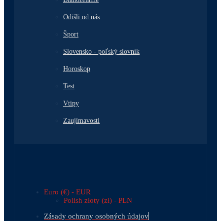
Odišli od nás
Šport
Slovensko - poľský slovník
Horoskop
Test
Vtipy
Zaujímavosti
Euro (€) - EUR
Polish złoty (zł) - PLN
Zásady ochrany osobných údajov