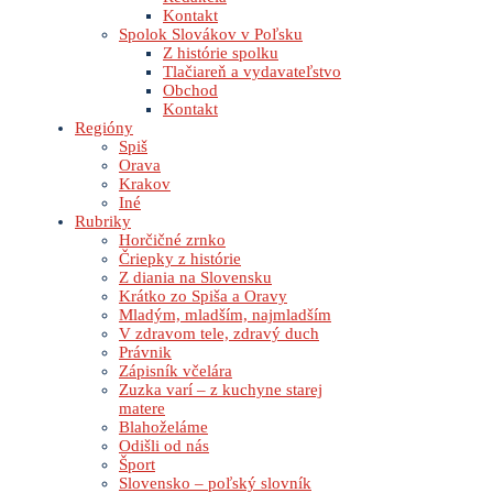
Kontakt
Spolok Slovákov v Poľsku
Z histórie spolku
Tlačiareň a vydavateľstvo
Obchod
Kontakt
Regióny
Spiš
Orava
Krakov
Iné
Rubriky
Horčičné zrnko
Čriepky z histórie
Z diania na Slovensku
Krátko zo Spiša a Oravy
Mladým, mladším, najmladším
V zdravom tele, zdravý duch
Právnik
Zápisník včelára
Zuzka varí – z kuchyne starej
matere
Blahoželáme
Odišli od nás
Šport
Slovensko – poľský slovník