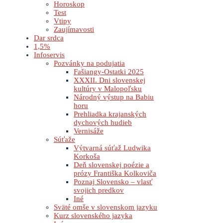
Horoskop
Test
Vtipy
Zaujímavosti
Dar srdca
1,5%
Infoservis
Pozvánky na podujatia
Fašiangy-Ostatki 2025
XXXII. Dni slovenskej
kultúry v Malopoľsku
Národný výstup na Babiu
horu
Prehliadka krajanských
dychových hudieb
Vernisáže
Súťaže
Výtvarná súťaž Ludwika
Korkoša
Deň slovenskej poézie a
prózy Františka Kolkoviča
Poznaj Slovensko – vlasť
svojich predkov
Iné
Sväté omše v slovenskom jazyku
Kurz slovenského jazyka