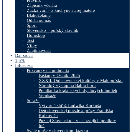
Právnik
Zápisník včelára
Zuzka varí – z kuchyne starej matere
Blahoželáme
Odišli od nás
Šport
Slovensko – poľský slovník
Horoskop
Test
Vtipy
Zaujímavosti
Dar srdca
1,5%
Infoservis
Pozvánky na podujatia
Fašiangy-Ostatki 2025
XXXII. Dni slovenskej kultúry v Malopoľsku
Národný výstup na Babiu horu
Prehliadka krajanských dychových hudieb
Vernisáže
Súťaže
Výtvarná súťaž Ludwika Korkoša
Deň slovenskej poézie a prózy Františka
Kolkoviča
Poznaj Slovensko – vlasť svojich predkov
Iné
Sväté omše v slovenskom jazyku