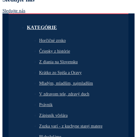
Sledujte nás
KATEGÓRIE
Horčičné zrnko
Čriepky z histórie
Z diania na Slovensku
Krátko zo Spiša a Oravy
Mladým, mladším, najmladším
V zdravom tele, zdravý duch
Právnik
Zápisník včelára
Zuzka varí - z kuchyne starej matere
Blahoželáme