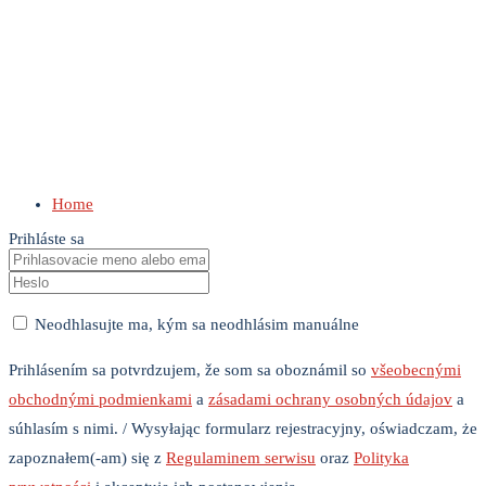
Home
Prihláste sa
Neodhlasujte ma, kým sa neodhlásim manuálne
Prihlásením sa potvrdzujem, že som sa oboznámil so
všeobecnými
obchodnými podmienkami
a
zásadami ochrany osobných údajov
a
súhlasím s nimi. / Wysyłając formularz rejestracyjny, oświadczam, że
zapoznałem(-am) się z
Regulaminem serwisu
oraz
Polityka