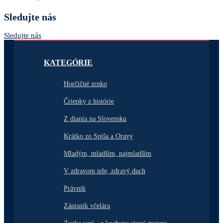
Sledujte nás
Sledujte nás
KATEGÓRIE
Horčičné zrnko
Čriepky z histórie
Z diania na Slovensku
Krátko zo Spiša a Oravy
Mladým, mladším, najmladším
V zdravom tele, zdravý duch
Právnik
Zápisník včelára