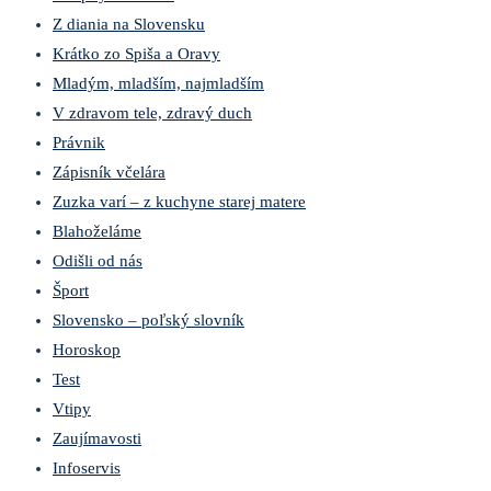
Z diania na Slovensku
Krátko zo Spiša a Oravy
Mladým, mladším, najmladším
V zdravom tele, zdravý duch
Právnik
Zápisník včelára
Zuzka varí – z kuchyne starej matere
Blahoželáme
Odišli od nás
Šport
Slovensko – poľský slovník
Horoskop
Test
Vtipy
Zaujímavosti
Infoservis