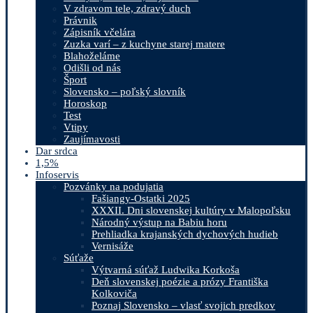
V zdravom tele, zdravý duch
Právnik
Zápisník včelára
Zuzka varí – z kuchyne starej matere
Blahoželáme
Odišli od nás
Šport
Slovensko – poľský slovník
Horoskop
Test
Vtipy
Zaujímavosti
Dar srdca
1,5%
Infoservis
Pozvánky na podujatia
Fašiangy-Ostatki 2025
XXXII. Dni slovenskej kultúry v Malopoľsku
Národný výstup na Babiu horu
Prehliadka krajanských dychových hudieb
Vernisáže
Súťaže
Výtvarná súťaž Ludwika Korkoša
Deň slovenskej poézie a prózy Františka
Kolkoviča
Poznaj Slovensko – vlasť svojich predkov