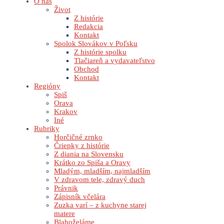
O nás
Život
Z histórie
Redakcia
Kontakt
Spolok Slovákov v Poľsku
Z histórie spolku
Tlačiareň a vydavateľstvo
Obchod
Kontakt
Regióny
Spiš
Orava
Krakov
Iné
Rubriky
Horčičné zrnko
Čriepky z histórie
Z diania na Slovensku
Krátko zo Spiša a Oravy
Mladým, mladším, najmladším
V zdravom tele, zdravý duch
Právnik
Zápisník včelára
Zuzka varí – z kuchyne starej
matere
Blahoželáme