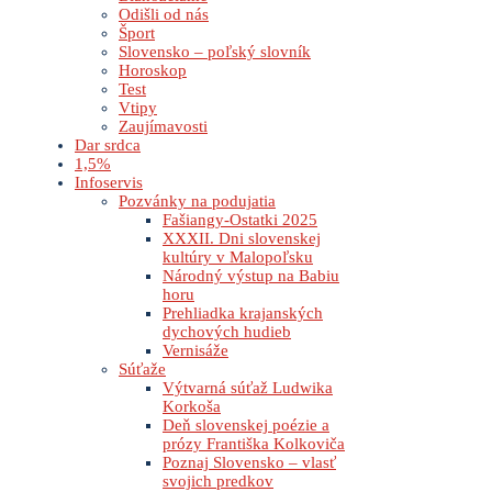
Odišli od nás
Šport
Slovensko – poľský slovník
Horoskop
Test
Vtipy
Zaujímavosti
Dar srdca
1,5%
Infoservis
Pozvánky na podujatia
Fašiangy-Ostatki 2025
XXXII. Dni slovenskej
kultúry v Malopoľsku
Národný výstup na Babiu
horu
Prehliadka krajanských
dychových hudieb
Vernisáže
Súťaže
Výtvarná súťaž Ludwika
Korkoša
Deň slovenskej poézie a
prózy Františka Kolkoviča
Poznaj Slovensko – vlasť
svojich predkov