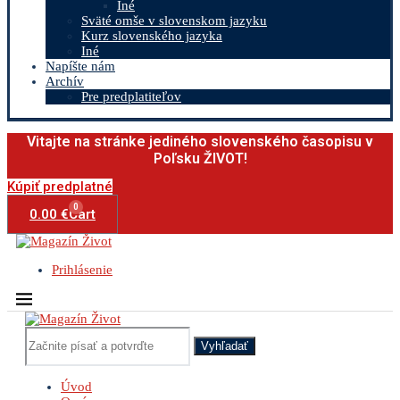
Iné
Sväté omše v slovenskom jazyku
Kurz slovenského jazyka
Iné
Napíšte nám
Archív
Pre predplatiteľov
Vitajte na stránke jediného slovenského časopisu v
Poľsku ŽIVOT!
Kúpiť predplatné
0
0.00
€
Cart
Prihlásenie
Vyhľadať
Úvod