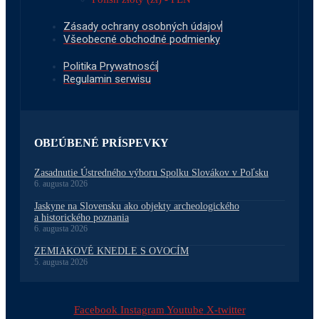
Zásady ochrany osobných údajov
Všeobecné obchodné podmienky
Politika Prywatnosći
Regulamin serwisu
OBĽÚBENÉ PRÍSPEVKY
Zasadnutie Ústredného výboru Spolku Slovákov v Poľsku
6. augusta 2026
Jaskyne na Slovensku ako objekty archeologického
a historického poznania
6. augusta 2026
ZEMIAKOVÉ KNEDLE S OVOCÍM
5. augusta 2026
Facebook
Instagram
Youtube
X-twitter