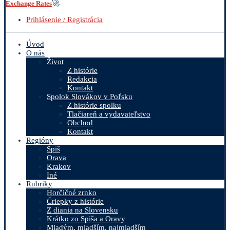
🚀
Exchange Rates
Prihlásenie / Registrácia
Úvod
O nás
Život
Z histórie
Redakcia
Kontakt
Spolok Slovákov v Poľsku
Z histórie spolku
Tlačiareň a vydavateľstvo
Obchod
Kontakt
Regióny
Spiš
Orava
Krakov
Iné
Rubriky
Horčičné zrnko
Čriepky z histórie
Z diania na Slovensku
Krátko zo Spiša a Oravy
Mladým, mladším, najmladším