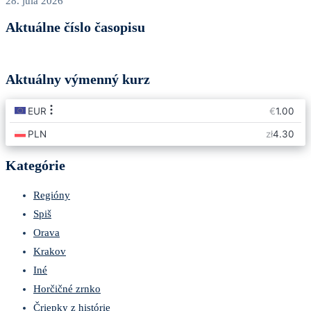
28. júla 2026
Aktuálne číslo časopisu
Aktuálny výmenný kurz
Kategórie
Regióny
Spiš
Orava
Krakov
Iné
Horčičné zrnko
Čriepky z histórie