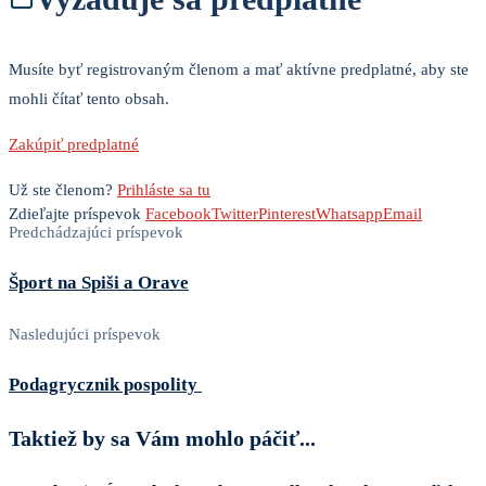
Musíte byť registrovaným členom a mať aktívne predplatné, aby ste
mohli čítať tento obsah.
Zakúpiť predplatné
Už ste členom?
Prihláste sa tu
Zdieľajte príspevok
Facebook
Twitter
Pinterest
Whatsapp
Email
Predchádzajúci príspevok
Šport na Spiši a Orave
Nasledujúci príspevok
Podagrycznik pospolity
Taktiež by sa Vám mohlo páčiť...