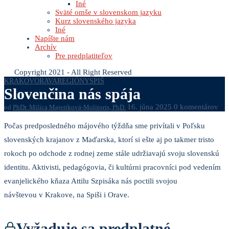
Iné
Sväté omše v slovenskom jazyku
Kurz slovenského jazyka
Iné
Napíšte nám
Archív
Pre predplatiteľov
Copyright 2021 - All Right Reserved
KRAKOV
ORAVA
REGIÓNY
SPIŠ
Slovenčina nás spája
16. júna 2025
0 komentárov
od
PhDr. Milica Majeriková-Molitoris, PhD.
Počas predposledného májového týždňa sme privítali v Poľsku
slovenských krajanov z Maďarska, ktorí si ešte aj po takmer tristo
rokoch po odchode z rodnej zeme stále udržiavajú svoju slovenskú
identitu. Aktivisti, pedagógovia, či kultúrni pracovníci pod vedením
evanjelického kňaza Attilu Szpisáka nás poctili svojou
návštevou v Krakove, na Spiši i Orave.
Vyžaduje sa predplatné