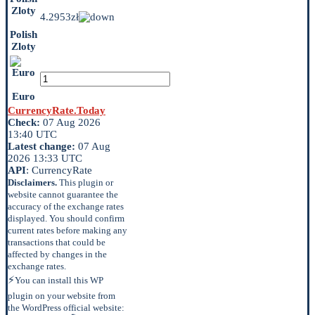
4.2953zł
Polish
Zloty
Euro
CurrencyRate.Today
Check:
07 Aug 2026
13:40 UTC
Latest change:
07 Aug
2026 13:33 UTC
API
: CurrencyRate
Disclaimers.
This plugin or
website cannot guarantee the
accuracy of the exchange rates
displayed. You should confirm
current rates before making any
transactions that could be
affected by changes in the
exchange rates.
⚡
You can install this WP
plugin on your website from
the WordPress official website: