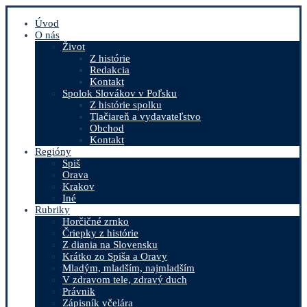
Úvod
O nás
Život
Z histórie
Redakcia
Kontakt
Spolok Slovákov v Poľsku
Z histórie spolku
Tlačiareň a vydavateľstvo
Obchod
Kontakt
Regióny
Spiš
Orava
Krakov
Iné
Rubriky
Horčičné zrnko
Čriepky z histórie
Z diania na Slovensku
Krátko zo Spiša a Oravy
Mladým, mladším, najmladším
V zdravom tele, zdravý duch
Právnik
Zápisník včelára