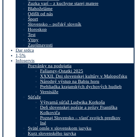
Zuzka varí – z kuchyne starej matere
Blahoželáme
Odišli od nás
Šport
Slovensko – poľský slovník
Horoskop
Test
Vtipy
Zaujímavosti
Dar srdca
1,5%
Infoservis
Pozvánky na podujatia
Fašiangy-Ostatki 2025
XXXII. Dni slovenskej kultúry v Malopoľsku
Národný výstup na Babiu horu
Prehliadka krajanských dychových hudieb
Vernisáže
Súťaže
Výtvarná súťaž Ludwika Korkoša
Deň slovenskej poézie a prózy Františka
Kolkoviča
Poznaj Slovensko – vlasť svojich predkov
Iné
Sväté omše v slovenskom jazyku
Kurz slovenského jazyka