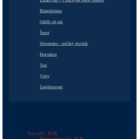
Zuzka varí - z kuchyne starej matere
Blahoželáme
Odišli od nás
Šport
Slovensko - poľský slovník
Horoskop
Test
Vtipy
Zaujímavosti
Euro (€) - EUR
Polish złoty (zł) - PLN