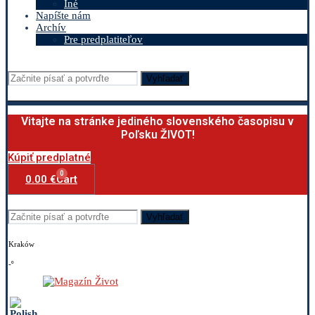
Iné
Napíšte nám
Archív
Pre predplatiteľov
Vyhľadať
Vitajte na stránke jediného slovenského časopisu v
Poľsku ŽIVOT!
Kúpiť predplatné
0
0.00
€
Cart
Vyhľadať
Kraków
-º