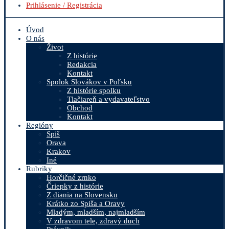
Prihlásenie / Registrácia
Úvod
O nás
Život
Z histórie
Redakcia
Kontakt
Spolok Slovákov v Poľsku
Z histórie spolku
Tlačiareň a vydavateľstvo
Obchod
Kontakt
Regióny
Spiš
Orava
Krakov
Iné
Rubriky
Horčičné zrnko
Čriepky z histórie
Z diania na Slovensku
Krátko zo Spiša a Oravy
Mladým, mladším, najmladším
V zdravom tele, zdravý duch