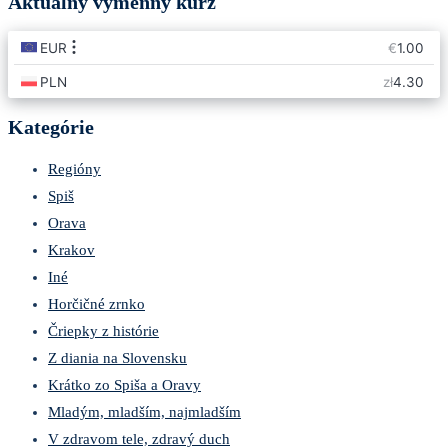
Aktuálny výmenný kurz
Kategórie
Regióny
Spiš
Orava
Krakov
Iné
Horčičné zrnko
Čriepky z histórie
Z diania na Slovensku
Krátko zo Spiša a Oravy
Mladým, mladším, najmladším
V zdravom tele, zdravý duch