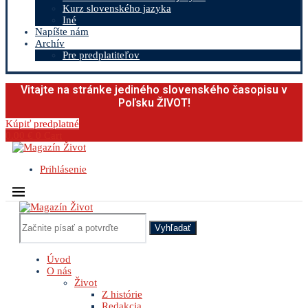
Kurz slovenského jazyka
Iné
Napíšte nám
Archív
Pre predplatiteľov
Vitajte na stránke jediného slovenského časopisu v
Poľsku ŽIVOT!
Kúpiť predplatné
0.00
€
0
Cart
Prihlásenie
Vyhľadať
Úvod
O nás
Život
Z histórie
Redakcia