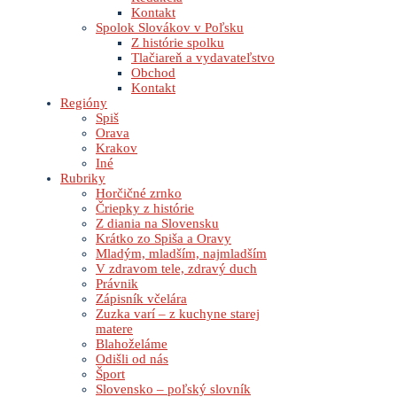
Kontakt
Spolok Slovákov v Poľsku
Z histórie spolku
Tlačiareň a vydavateľstvo
Obchod
Kontakt
Regióny
Spiš
Orava
Krakov
Iné
Rubriky
Horčičné zrnko
Čriepky z histórie
Z diania na Slovensku
Krátko zo Spiša a Oravy
Mladým, mladším, najmladším
V zdravom tele, zdravý duch
Právnik
Zápisník včelára
Zuzka varí – z kuchyne starej
matere
Blahoželáme
Odišli od nás
Šport
Slovensko – poľský slovník