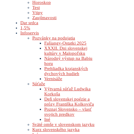
Horoskop
Test
Vtipy
Zaujímavosti
Dar srdca
1,5%
Infoservis
Pozvánky na podujatia
Fašiangy-Ostatki 2025
XXXII. Dni slovenskej
kultúry v Malopoľsku
Národný výstup na Babiu
horu
Prehliadka krajanských
dychových hudieb
Vernisáže
Súťaže
Výtvarná súťaž Ludwika
Korkoša
Deň slovenskej poézie a
prózy Františka Kolkoviča
Poznaj Slovensko – vlasť
svojich predkov
Iné
Sväté omše v slovenskom jazyku
Kurz slovenského jazyka