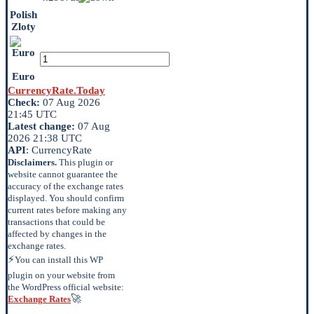
Polish
Zloty
Euro
CurrencyRate.Today
Check:
07 Aug 2026
21:45 UTC
Latest change:
07 Aug
2026 21:38 UTC
API
: CurrencyRate
Disclaimers.
This plugin or
website cannot guarantee the
accuracy of the exchange rates
displayed. You should confirm
current rates before making any
transactions that could be
affected by changes in the
exchange rates.
⚡
You can install this WP
plugin on your website from
the WordPress official website:
🚀
Exchange Rates