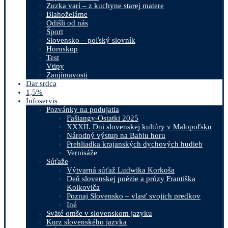
Zuzka varí – z kuchyne starej matere
Blahoželáme
Odišli od nás
Šport
Slovensko – poľský slovník
Horoskop
Test
Vtipy
Zaujímavosti
Dar srdca
1,5%
Infoservis
Pozvánky na podujatia
Fašiangy-Ostatki 2025
XXXII. Dni slovenskej kultúry v Malopoľsku
Národný výstup na Babiu horu
Prehliadka krajanských dychových hudieb
Vernisáže
Súťaže
Výtvarná súťaž Ludwika Korkoša
Deň slovenskej poézie a prózy Františka
Kolkoviča
Poznaj Slovensko – vlasť svojich predkov
Iné
Sväté omše v slovenskom jazyku
Kurz slovenského jazyka