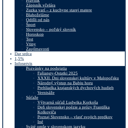
Právnik
Zápisník včelára
Zuzka varí – z kuchyne starej matere
Blahoželáme
Odišli od nás
Šport
Slovensko – poľský slovník
Horoskop
Test
Vtipy
Zaujímavosti
Dar srdca
1,5%
Infoservis
Pozvánky na podujatia
Fašiangy-Ostatki 2025
XXXII. Dni slovenskej kultúry v Malopoľsku
Národný výstup na Babiu horu
Prehliadka krajanských dychových hudieb
Vernisáže
Súťaže
Výtvarná súťaž Ludwika Korkoša
Deň slovenskej poézie a prózy Františka
Kolkoviča
Poznaj Slovensko – vlasť svojich predkov
Iné
Sväté omše v slovenskom jazyku