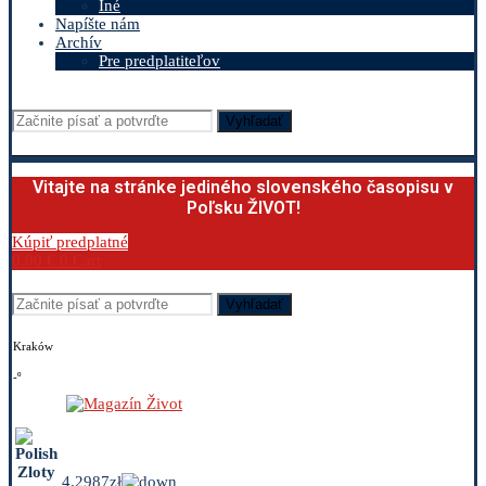
Iné
Napíšte nám
Archív
Pre predplatiteľov
Vyhľadať
Vitajte na stránke jediného slovenského časopisu v
Poľsku ŽIVOT!
Kúpiť predplatné
0.00
€
0
Cart
Vyhľadať
Kraków
-º
4.2987zł