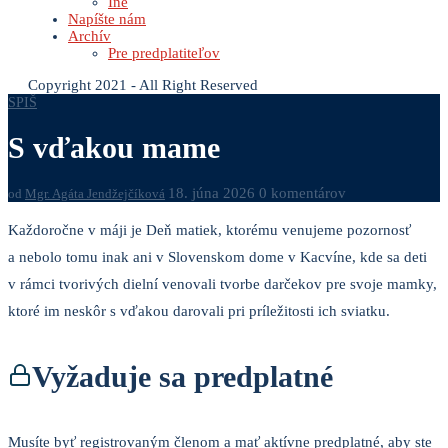
Iné
Napíšte nám
Archív
Pre predplatiteľov
Copyright 2021 - All Right Reserved
SPIŠ
S vďakou mame
18. júna 2026
0 komentárov
od
Mgr. Agáta Jendžejčíková
Každoročne v máji je Deň matiek, ktorému venujeme pozornosť
a nebolo tomu inak ani v Slovenskom dome v Kacvíne, kde sa deti
v rámci tvorivých dielní venovali tvorbe darčekov pre svoje mamky,
ktoré im neskôr s vďakou darovali pri príležitosti ich sviatku.
Vyžaduje sa predplatné
Musíte byť registrovaným členom a mať aktívne predplatné, aby ste