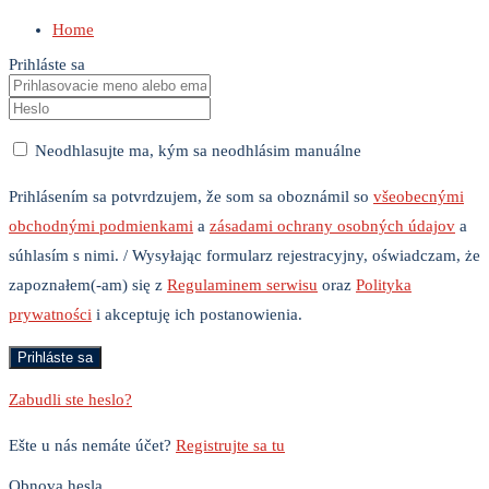
Home
Prihláste sa
Neodhlasujte ma, kým sa neodhlásim manuálne
Prihlásením sa potvrdzujem, že som sa oboznámil so
všeobecnými
obchodnými podmienkami
a
zásadami ochrany osobných údajov
a
súhlasím s nimi. / Wysyłając formularz rejestracyjny, oświadczam, że
zapoznałem(-am) się z
Regulaminem serwisu
oraz
Polityka
prywatności
i akceptuję ich postanowienia.
Zabudli ste heslo?
Ešte u nás nemáte účet?
Registrujte sa tu
Obnova hesla