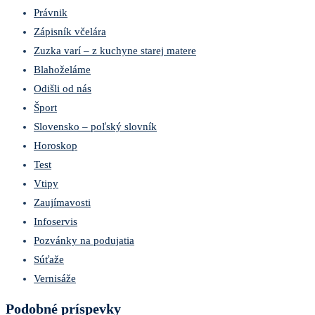
Právnik
Zápisník včelára
Zuzka varí – z kuchyne starej matere
Blahoželáme
Odišli od nás
Šport
Slovensko – poľský slovník
Horoskop
Test
Vtipy
Zaujímavosti
Infoservis
Pozvánky na podujatia
Súťaže
Vernisáže
Podobné príspevky