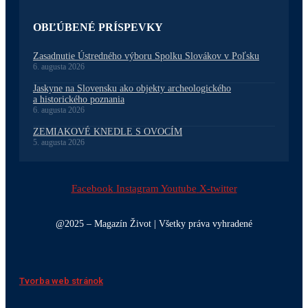
OBĽÚBENÉ PRÍSPEVKY
Zasadnutie Ústredného výboru Spolku Slovákov v Poľsku
6. augusta 2026
Jaskyne na Slovensku ako objekty archeologického
a historického poznania
6. augusta 2026
ZEMIAKOVÉ KNEDLE S OVOCÍM
5. augusta 2026
Facebook
Instagram
Youtube
X-twitter
@2025 – Magazín Život | Všetky práva vyhradené
Tvorba web stránok