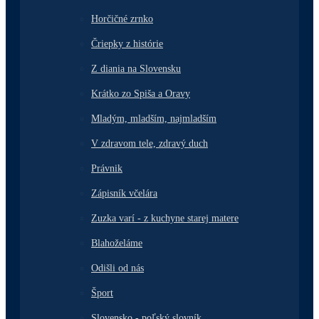
Horčičné zrnko
Čriepky z histórie
Z diania na Slovensku
Krátko zo Spiša a Oravy
Mladým, mladším, najmladším
V zdravom tele, zdravý duch
Právnik
Zápisník včelára
Zuzka varí - z kuchyne starej matere
Blahoželáme
Odišli od nás
Šport
Slovensko - poľský slovník