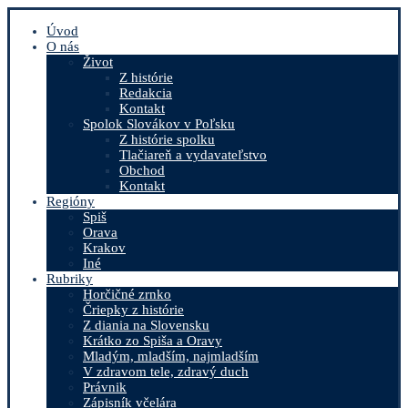
Úvod
O nás
Život
Z histórie
Redakcia
Kontakt
Spolok Slovákov v Poľsku
Z histórie spolku
Tlačiareň a vydavateľstvo
Obchod
Kontakt
Regióny
Spiš
Orava
Krakov
Iné
Rubriky
Horčičné zrnko
Čriepky z histórie
Z diania na Slovensku
Krátko zo Spiša a Oravy
Mladým, mladším, najmladším
V zdravom tele, zdravý duch
Právnik
Zápisník včelára