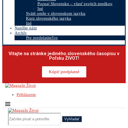
Poznaj Slovensko – vlasť svojich predkov
Iné
Sväté omše v slovenskom jazyku
Kurz slovenského jazyka
Iné
Napíšte nám
Archív
Pre predplatiteľov
Vitajte na stránke jediného slovenského časopisu v
Poľsku ŽIVOT!
Kúpiť predplatné
Prihlásenie
Vyhľadať