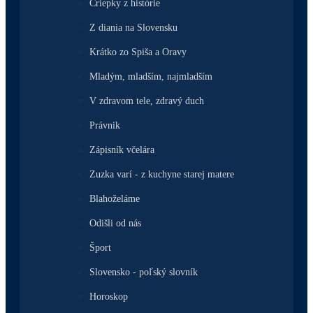
Čriepky z histórie
Z diania na Slovensku
Krátko zo Spiša a Oravy
Mladým, mladším, najmladším
V zdravom tele, zdravý duch
Právnik
Zápisník včelára
Zuzka varí - z kuchyne starej matere
Blahoželáme
Odišli od nás
Šport
Slovensko - poľský slovník
Horoskop