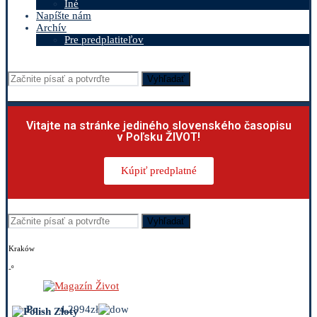
Iné
Napíšte nám
Archív
Pre predplatiteľov
Vyhľadať
Vitajte na stránke jediného slovenského časopisu
v Poľsku ŽIVOT!
Kúpiť predplatné
Vyhľadať
Kraków
-º
Polish Zloty
4.2994zł