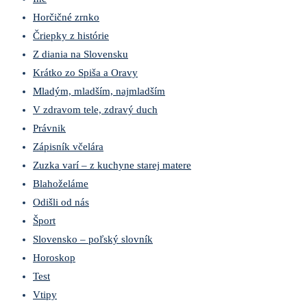
Horčičné zrnko
Čriepky z histórie
Z diania na Slovensku
Krátko zo Spiša a Oravy
Mladým, mladším, najmladším
V zdravom tele, zdravý duch
Právnik
Zápisník včelára
Zuzka varí – z kuchyne starej matere
Blahoželáme
Odišli od nás
Šport
Slovensko – poľský slovník
Horoskop
Test
Vtipy