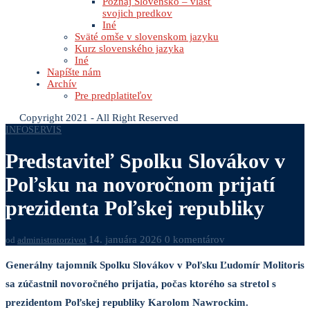
Poznaj Slovensko – vlasť
svojich predkov
Iné
Sväté omše v slovenskom jazyku
Kurz slovenského jazyka
Iné
Napíšte nám
Archív
Pre predplatiteľov
Copyright 2021 - All Right Reserved
INFOSERVIS
Predstaviteľ Spolku Slovákov v
Poľsku na novoročnom prijatí
prezidenta Poľskej republiky
14. januára 2026
0 komentárov
od
administratorzivot
Generálny tajomník Spolku Slovákov v Poľsku Ľudomír Molitoris
sa zúčastnil novoročného prijatia, počas ktorého sa stretol s
prezidentom Poľskej republiky Karolom Nawrockim.