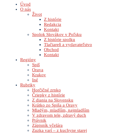
Úvod
O nás
Život
Z histórie
Redakcia
Kontakt
Spolok Slovákov v Poľsku
Z histórie spolku
Tlačiareň a vydavateľstvo
Obchod
Kontakt
Regióny
Spiš
Orava
Krakov
Iné
Rubriky
Horčičné zrnko
Čriepky z histórie
Z diania na Slovensku
Krátko zo Spiša a Oravy
Mladým, mladším, najmladším
V zdravom tele, zdravý duch
Právnik
Zápisník včelára
Zuzka varí – z kuchyne starej