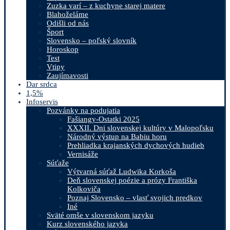
Zuzka varí – z kuchyne starej matere
Blahoželáme
Odišli od nás
Šport
Slovensko – poľský slovník
Horoskop
Test
Vtipy
Zaujímavosti
Dar srdca
1,5%
Infoservis
Pozvánky na podujatia
Fašiangy-Ostatki 2025
XXXII. Dni slovenskej kultúry v Malopoľsku
Národný výstup na Babiu horu
Prehliadka krajanských dychových hudieb
Vernisáže
Súťaže
Výtvarná súťaž Ludwika Korkoša
Deň slovenskej poézie a prózy Františka
Kolkoviča
Poznaj Slovensko – vlasť svojich predkov
Iné
Sväté omše v slovenskom jazyku
Kurz slovenského jazyka