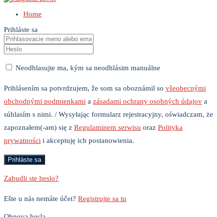
Home
Prihláste sa
Neodhlasujte ma, kým sa neodhlásim manuálne
Prihlásením sa potvrdzujem, že som sa oboznámil so
všeobecnými
obchodnými podmienkami
a
zásadami ochrany osobných údajov
a
súhlasím s nimi. / Wysyłając formularz rejestracyjny, oświadczam, że
zapoznałem(-am) się z
Regulaminem serwisu
oraz
Polityka
prywatności
i akceptuję ich postanowienia.
Zabudli ste heslo?
Ešte u nás nemáte účet?
Registrujte sa tu
Obnova hesla