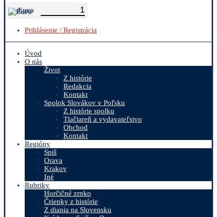
Euro
Prihlásenie / Registrácia
Úvod
O nás
Život
Z histórie
Redakcia
Kontakt
Spolok Slovákov v Poľsku
Z histórie spolku
Tlačiareň a vydavateľstvo
Obchod
Kontakt
Regióny
Spiš
Orava
Krakov
Iné
Rubriky
Horčičné zrnko
Čriepky z histórie
Z diania na Slovensku