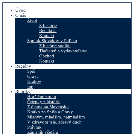
Úvod
O nás
Život
Z histórie
Redakcia
Kontakt
Spolok Slovákov v Poľsku
Z histórie spolku
Tlačiareň a vydavateľstvo
Obchod
Kontakt
Regióny
Spiš
Orava
Krakov
Iné
Rubriky
Horčičné zrnko
Čriepky z histórie
Z diania na Slovensku
Krátko zo Spiša a Oravy
Mladým, mladším, najmladším
V zdravom tele, zdravý duch
Právnik
Zápisník včelára