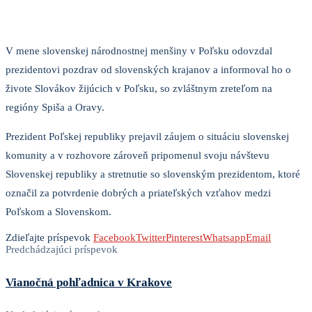
V mene slovenskej národnostnej menšiny v Poľsku odovzdal
prezidentovi pozdrav od slovenských krajanov a informoval ho o
živote Slovákov žijúcich v Poľsku, so zvláštnym zreteľom na
regióny Spiša a Oravy.
Prezident Poľskej republiky prejavil záujem o situáciu slovenskej
komunity a v rozhovore zároveň pripomenul svoju návštevu
Slovenskej republiky a stretnutie so slovenským prezidentom, ktoré
označil za potvrdenie dobrých a priateľských vzťahov medzi
Poľskom a Slovenskom.
Zdieľajte príspevok
Facebook
Twitter
Pinterest
Whatsapp
Email
Predchádzajúci príspevok
Vianočná pohľadnica v Krakove