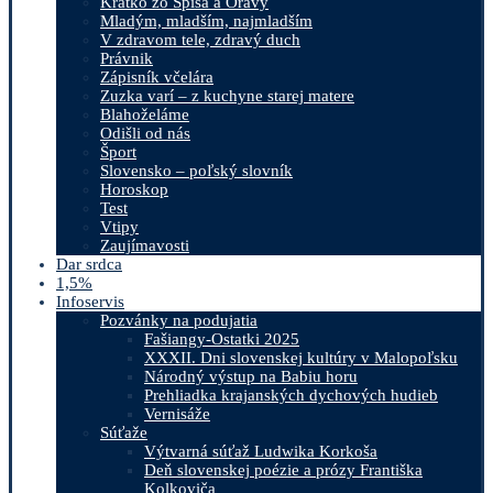
Krátko zo Spiša a Oravy
Mladým, mladším, najmladším
V zdravom tele, zdravý duch
Právnik
Zápisník včelára
Zuzka varí – z kuchyne starej matere
Blahoželáme
Odišli od nás
Šport
Slovensko – poľský slovník
Horoskop
Test
Vtipy
Zaujímavosti
Dar srdca
1,5%
Infoservis
Pozvánky na podujatia
Fašiangy-Ostatki 2025
XXXII. Dni slovenskej kultúry v Malopoľsku
Národný výstup na Babiu horu
Prehliadka krajanských dychových hudieb
Vernisáže
Súťaže
Výtvarná súťaž Ludwika Korkoša
Deň slovenskej poézie a prózy Františka
Kolkoviča