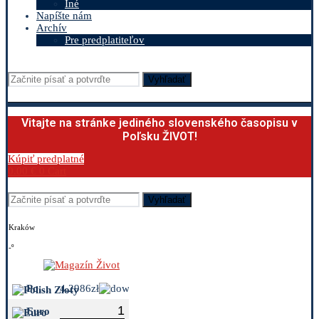
Iné
Napíšte nám
Archív
Pre predplatiteľov
Vyhľadať
Vitajte na stránke jediného slovenského časopisu v
Poľsku ŽIVOT!
Kúpiť predplatné
0.00
€
0
Cart
Vyhľadať
Kraków
-º
Polish Zloty
4.2986zł
Euro