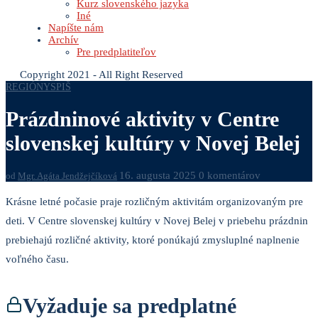
Kurz slovenského jazyka
Iné
Napíšte nám
Archív
Pre predplatiteľov
Copyright 2021 - All Right Reserved
REGIÓNY
SPIŠ
Prázdninové aktivity v Centre
slovenskej kultúry v Novej Belej
16. augusta 2025
0 komentárov
od
Mgr. Agáta Jendžejčíková
Krásne letné počasie praje rozličným aktivitám organizovaným pre
deti. V Centre slovenskej kultúry v Novej Belej v priebehu prázdnin
prebiehajú rozličné aktivity, ktoré ponúkajú zmysluplné naplnenie
voľného času.
Vyžaduje sa predplatné