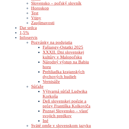
Slovensko – poľský slovník
Horoskop
Test
Vtipy
Zaujímavosti
Dar srdca
1,5%
Infoservis
Pozvánky na podujatia
Fašiangy-Ostatki 2025
XXXII. Dni slovenskej
kultúry v Malopoľsku
Národný výstup na Babiu
horu
Prehliadka krajanských
dychových hudieb
Vernisáže
Súťaže
Výtvarná súťaž Ludwika
Korkoša
Deň slovenskej poézie a
prózy Františka Kolkoviča
Poznaj Slovensko – vlasť
svojich predkov
Iné
Sväté omše v slovenskom jazyku