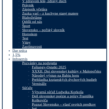
V zdravom tele, zdravý duch
Právnik
Zápisník včelára
Zuzka varí – z kuchyne starej matere
Blahoželáme
Odišli od nás
Šport
Slovensko – poľský slovník
Horoskop
Test
Vtipy
Zaujímavosti
Dar srdca
1,5%
Infoservis
Pozvánky na podujatia
Fašiangy-Ostatki 2025
XXXII. Dni slovenskej kultúry v Malopoľsku
Národný výstup na Babiu horu
Prehliadka krajanských dychových hudieb
Vernisáže
Súťaže
Výtvarná súťaž Ludwika Korkoša
Deň slovenskej poézie a prózy Františka
Kolkoviča
Poznaj Slovensko – vlasť svojich predkov
Iné