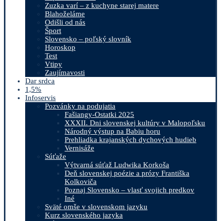
Zuzka varí – z kuchyne starej matere
Blahoželáme
Odišli od nás
Šport
Slovensko – poľský slovník
Horoskop
Test
Vtipy
Zaujímavosti
Dar srdca
1,5%
Infoservis
Pozvánky na podujatia
Fašiangy-Ostatki 2025
XXXII. Dni slovenskej kultúry v Malopoľsku
Národný výstup na Babiu horu
Prehliadka krajanských dychových hudieb
Vernisáže
Súťaže
Výtvarná súťaž Ludwika Korkoša
Deň slovenskej poézie a prózy Františka
Kolkoviča
Poznaj Slovensko – vlasť svojich predkov
Iné
Sväté omše v slovenskom jazyku
Kurz slovenského jazyka