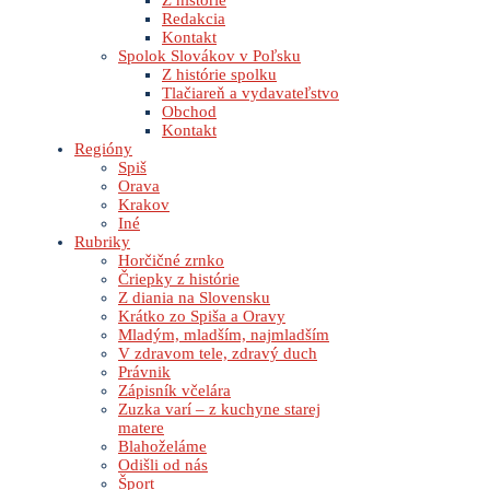
Z histórie
Redakcia
Kontakt
Spolok Slovákov v Poľsku
Z histórie spolku
Tlačiareň a vydavateľstvo
Obchod
Kontakt
Regióny
Spiš
Orava
Krakov
Iné
Rubriky
Horčičné zrnko
Čriepky z histórie
Z diania na Slovensku
Krátko zo Spiša a Oravy
Mladým, mladším, najmladším
V zdravom tele, zdravý duch
Právnik
Zápisník včelára
Zuzka varí – z kuchyne starej
matere
Blahoželáme
Odišli od nás
Šport