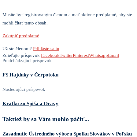
Musíte byť registrovaným členom a mať aktívne predplatné, aby ste
mohli čítať tento obsah.
Zakúpiť predplatné
Už ste členom?
Prihláste sa tu
Zdieľajte príspevok
Facebook
Twitter
Pinterest
Whatsapp
Email
Predchádzajúci príspevok
FS Hajduky v Čerpotoku
Nasledujúci príspevok
Krátko zo Spiša a Oravy
Taktiež by sa Vám mohlo páčiť...
Zasadnutie Ústredného výboru Spolku Slovákov v Poľsku