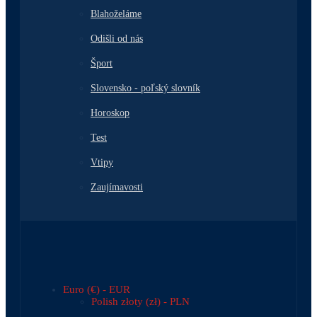
Blahoželáme
Odišli od nás
Šport
Slovensko - poľský slovník
Horoskop
Test
Vtipy
Zaujímavosti
Euro (€) - EUR
Polish złoty (zł) - PLN