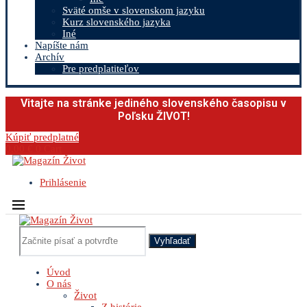
Sväté omše v slovenskom jazyku
Kurz slovenského jazyka
Iné
Napíšte nám
Archív
Pre predplatiteľov
Vitajte na stránke jediného slovenského časopisu v
Poľsku ŽIVOT!
Kúpiť predplatné
0.00
€
0
Cart
Prihlásenie
Vyhľadať
Úvod
O nás
Život