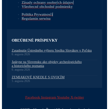
Zásady ochrany osobných údajov
Všeobecné obchodné podmienky
Politika Prywatnosći
Regulamin serwisu
OBĽÚBENÉ PRÍSPEVKY
Zasadnutie Ústredného výboru Spolku Slovákov v Poľsku
6. augusta 2026
Jaskyne na Slovensku ako objekty archeologického
a historického poznania
6. augusta 2026
ZEMIAKOVÉ KNEDLE S OVOCÍM
5. augusta 2026
Facebook
Instagram
Youtube
X-twitter