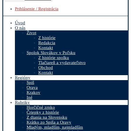
Prihlásenie / Registrácia
Úvod
O nás
Život
Z histórie
Redakcia
Kontakt
Spolok Slovákov v Poľsku
Z histórie spolku
Tlačiareň a vydavateľstvo
Obchod
Kontakt
Regióny
Spiš
Orava
Krakov
Iné
Rubriky
Horčičné zrnko
Čriepky z histórie
Z diania na Slovensku
Krátko zo Spiša a Oravy
Mladým, mladším, najmladším