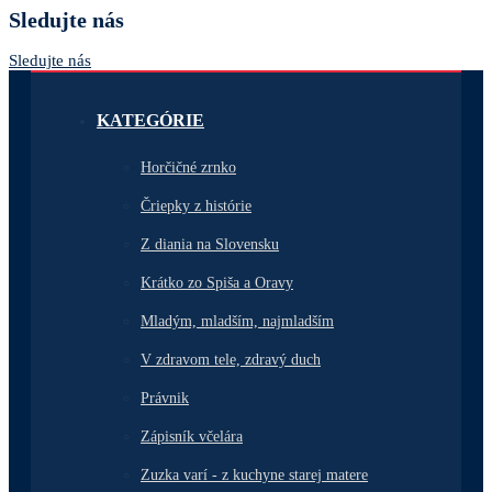
Sledujte nás
Sledujte nás
KATEGÓRIE
Horčičné zrnko
Čriepky z histórie
Z diania na Slovensku
Krátko zo Spiša a Oravy
Mladým, mladším, najmladším
V zdravom tele, zdravý duch
Právnik
Zápisník včelára
Zuzka varí - z kuchyne starej matere