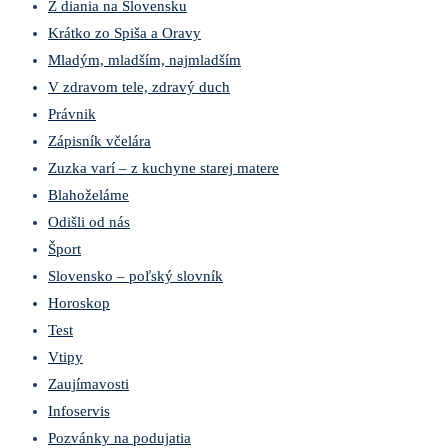
Z diania na Slovensku
Krátko zo Spiša a Oravy
Mladým, mladším, najmladším
V zdravom tele, zdravý duch
Právnik
Zápisník včelára
Zuzka varí – z kuchyne starej matere
Blahoželáme
Odišli od nás
Šport
Slovensko – poľský slovník
Horoskop
Test
Vtipy
Zaujímavosti
Infoservis
Pozvánky na podujatia