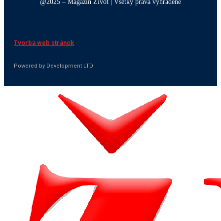
@2025 – Magazín Život | Všetky práva vyhradené
Tvorba web stránok
Powered by Development LTD