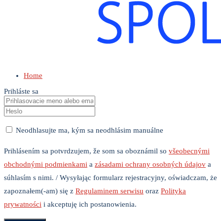
Home
Prihláste sa
Neodhlasujte ma, kým sa neodhlásim manuálne
Prihlásením sa potvrdzujem, že som sa oboznámil so
všeobecnými
obchodnými podmienkami
a
zásadami ochrany osobných údajov
a
súhlasím s nimi. / Wysyłając formularz rejestracyjny, oświadczam, że
zapoznałem(-am) się z
Regulaminem serwisu
oraz
Polityka
prywatności
i akceptuję ich postanowienia.