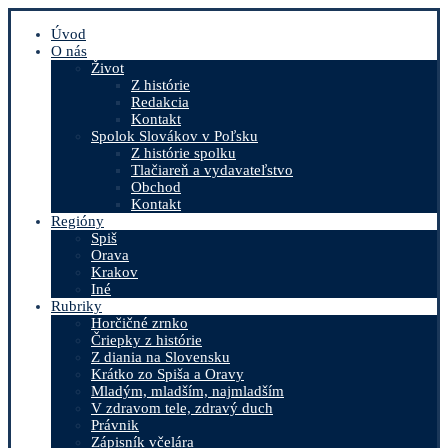
Úvod
O nás
Život
Z histórie
Redakcia
Kontakt
Spolok Slovákov v Poľsku
Z histórie spolku
Tlačiareň a vydavateľstvo
Obchod
Kontakt
Regióny
Spiš
Orava
Krakov
Iné
Rubriky
Horčičné zrnko
Čriepky z histórie
Z diania na Slovensku
Krátko zo Spiša a Oravy
Mladým, mladším, najmladším
V zdravom tele, zdravý duch
Právnik
Zápisník včelára