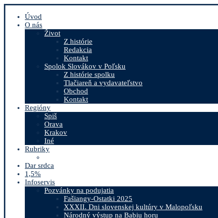
Úvod
O nás
Život
Z histórie
Redakcia
Kontakt
Spolok Slovákov v Poľsku
Z histórie spolku
Tlačiareň a vydavateľstvo
Obchod
Kontakt
Regióny
Spiš
Orava
Krakov
Iné
Rubriky
Dar srdca
1,5%
Infoservis
Pozvánky na podujatia
Fašiangy-Ostatki 2025
XXXII. Dni slovenskej kultúry v Malopoľsku
Národný výstup na Babiu horu