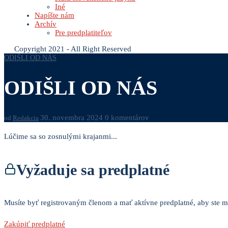
Iné
Napíšte nám
Archív
Pre predplatiteľov
Copyright 2021 - All Right Reserved
ODIŠLI OD NÁS
ODIŠLI OD NÁS
30. novembra 2024
0 komentárov
od
Redakcia
Lúčime sa so zosnulými krajanmi...
Vyžaduje sa predplatné
Musíte byť registrovaným členom a mať aktívne predplatné, aby ste mo
Zakúpiť predplatné