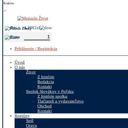
Kraków
-º
Polish Zloty
4.2982zł
Euro
Prihlásenie / Registrácia
Úvod
O nás
Život
Z histórie
Redakcia
Kontakt
Spolok Slovákov v Poľsku
Z histórie spolku
Tlačiareň a vydavateľstvo
Obchod
Kontakt
Regióny
Spiš
Orava