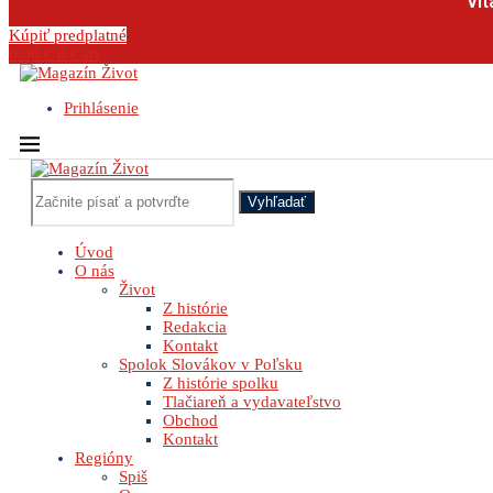
Vit
Kúpiť predplatné
0.00
€
0
Cart
Prihlásenie
Vyhľadať
Úvod
O nás
Život
Z histórie
Redakcia
Kontakt
Spolok Slovákov v Poľsku
Z histórie spolku
Tlačiareň a vydavateľstvo
Obchod
Kontakt
Regióny
Spiš