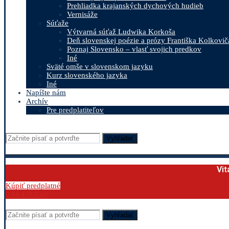
Prehliadka krajanských dychových hudieb
Vernisáže
Súťaže
Výtvarná súťaž Ludwika Korkoša
Deň slovenskej poézie a prózy Františka Kolkovič
Poznaj Slovensko – vlasť svojich predkov
Iné
Sväté omše v slovenskom jazyku
Kurz slovenského jazyka
Iné
Napíšte nám
Archív
Pre predplatiteľov
Vyhľadať
Vit
Kúpiť predplatné
0.00
€
0
Cart
Vyhľadať