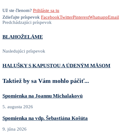
Už ste členom?
Prihláste sa tu
Zdieľajte príspevok
Facebook
Twitter
Pinterest
Whatsapp
Email
Predchádzajúci príspevok
BLAHOŽELÁME
Nasledujúci príspevok
HALUŠKY S KAPUSTOU A ÚDENÝM MÄSOM
Taktiež by sa Vám mohlo páčiť...
Spomienka na Joannu Michalakovú
5. augusta 2026
Spomienka na vdp. Šebastiána Košúta
9. júna 2026