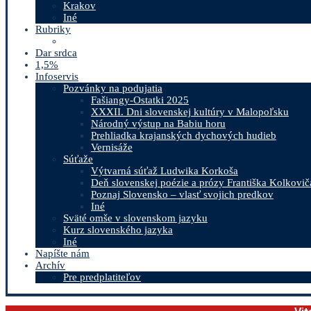
Krakov
Iné
Rubriky
Dar srdca
1,5%
Infoservis
Pozvánky na podujatia
Fašiangy-Ostatki 2025
XXXII. Dni slovenskej kultúry v Malopoľsku
Národný výstup na Babiu horu
Prehliadka krajanských dychových hudieb
Vernisáže
Súťaže
Výtvarná súťaž Ludwika Korkoša
Deň slovenskej poézie a prózy Františka Kolkovič
Poznaj Slovensko – vlasť svojich predkov
Iné
Sväté omše v slovenskom jazyku
Kurz slovenského jazyka
Iné
Napíšte nám
Archív
Pre predplatiteľov