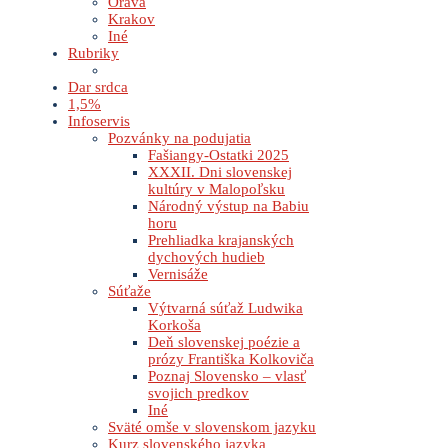
Orava
Krakov
Iné
Rubriky
Dar srdca
1,5%
Infoservis
Pozvánky na podujatia
Fašiangy-Ostatki 2025
XXXII. Dni slovenskej
kultúry v Malopoľsku
Národný výstup na Babiu
horu
Prehliadka krajanských
dychových hudieb
Vernisáže
Súťaže
Výtvarná súťaž Ludwika
Korkoša
Deň slovenskej poézie a
prózy Františka Kolkoviča
Poznaj Slovensko – vlasť
svojich predkov
Iné
Sväté omše v slovenskom jazyku
Kurz slovenského jazyka