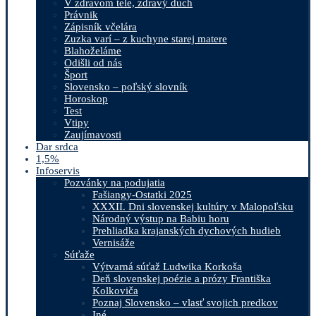
V zdravom tele, zdravý duch
Právnik
Zápisník včelára
Zuzka varí – z kuchyne starej matere
Blahoželáme
Odišli od nás
Šport
Slovensko – poľský slovník
Horoskop
Test
Vtipy
Zaujímavosti
Dar srdca
1,5%
Infoservis
Pozvánky na podujatia
Fašiangy-Ostatki 2025
XXXII. Dni slovenskej kultúry v Malopoľsku
Národný výstup na Babiu horu
Prehliadka krajanských dychových hudieb
Vernisáže
Súťaže
Výtvarná súťaž Ludwika Korkoša
Deň slovenskej poézie a prózy Františka
Kolkoviča
Poznaj Slovensko – vlasť svojich predkov
Iné