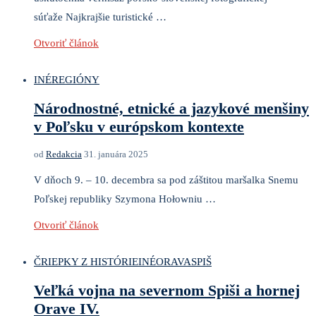
súťaže Najkrajšie turistické …
Otvoriť článok
INÉ
REGIÓNY
Národnostné, etnické a jazykové menšiny
v Poľsku v európskom kontexte
od
Redakcia
31. januára 2025
V dňoch 9. – 10. decembra sa pod záštitou maršalka Snemu
Poľskej republiky Szymona Hołowniu …
Otvoriť článok
ČRIEPKY Z HISTÓRIE
INÉ
ORAVA
SPIŠ
Veľká vojna na severnom Spiši a hornej
Orave IV.