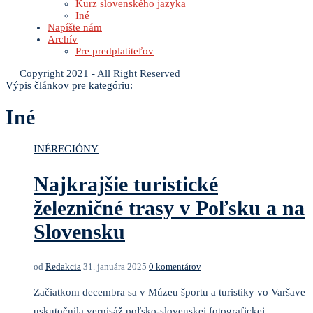
Kurz slovenského jazyka
Iné
Napíšte nám
Archív
Pre predplatiteľov
Copyright 2021 - All Right Reserved
Výpis článkov pre kategóriu:
Iné
INÉ
REGIÓNY
Najkrajšie turistické
železničné trasy v Poľsku a na
Slovensku
od
Redakcia
31. januára 2025
0 komentárov
Začiatkom decembra sa v Múzeu športu a turistiky vo Varšave
uskutočnila vernisáž poľsko-slovenskej fotografickej