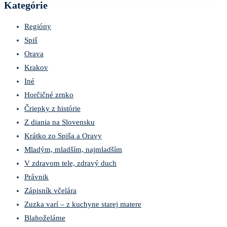
Kategórie
Regióny
Spiš
Orava
Krakov
Iné
Horčičné zrnko
Čriepky z histórie
Z diania na Slovensku
Krátko zo Spiša a Oravy
Mladým, mladším, najmladším
V zdravom tele, zdravý duch
Právnik
Zápisník včelára
Zuzka varí – z kuchyne starej matere
Blahoželáme