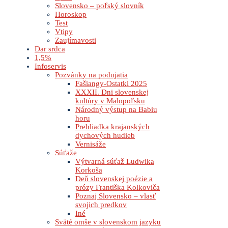
Slovensko – poľský slovník
Horoskop
Test
Vtipy
Zaujímavosti
Dar srdca
1,5%
Infoservis
Pozvánky na podujatia
Fašiangy-Ostatki 2025
XXXII. Dni slovenskej
kultúry v Malopoľsku
Národný výstup na Babiu
horu
Prehliadka krajanských
dychových hudieb
Vernisáže
Súťaže
Výtvarná súťaž Ludwika
Korkoša
Deň slovenskej poézie a
prózy Františka Kolkoviča
Poznaj Slovensko – vlasť
svojich predkov
Iné
Sväté omše v slovenskom jazyku