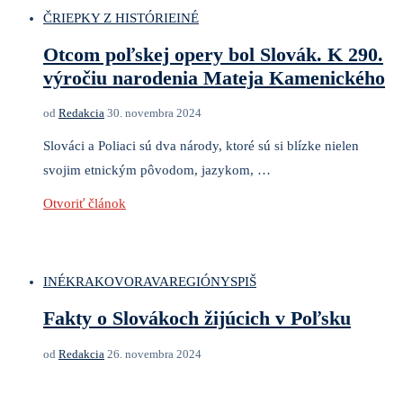
ČRIEPKY Z HISTÓRIE
INÉ
Otcom poľskej opery bol Slovák. K 290.
výročiu narodenia Mateja Kamenického
od
Redakcia
30. novembra 2024
Slováci a Poliaci sú dva národy, ktoré sú si blízke nielen
svojim etnickým pôvodom, jazykom, …
Otvoriť článok
INÉ
KRAKOV
ORAVA
REGIÓNY
SPIŠ
Fakty o Slovákoch žijúcich v Poľsku
od
Redakcia
26. novembra 2024