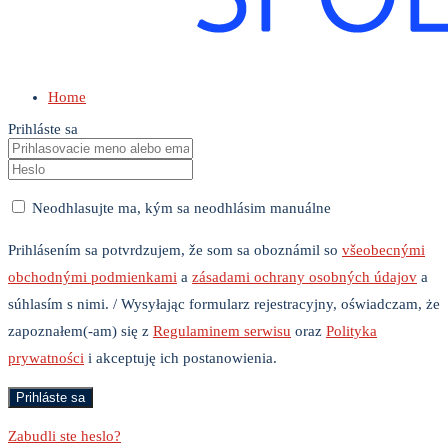
Home
Prihláste sa
Neodhlasujte ma, kým sa neodhlásim manuálne
Prihlásením sa potvrdzujem, že som sa oboznámil so
všeobecnými
obchodnými podmienkami
a
zásadami ochrany osobných údajov
a
súhlasím s nimi. / Wysyłając formularz rejestracyjny, oświadczam, że
zapoznałem(-am) się z
Regulaminem serwisu
oraz
Polityka
prywatności
i akceptuję ich postanowienia.
Zabudli ste heslo?