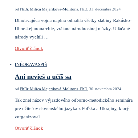
od
PhDr. Milica Majeriková-Molitoris, PhD.
31. decembra 2024
Dlhotrvajúca vojna naplno odhalila všetky slabiny Rakúsko-
Uhorskej monarchie, vrátane národnostnej otázky. Utláčané
národy vycítili …
Otvoriť článok
INÉ
ORAVA
SPIŠ
Ani nevieš a učíš sa
od
PhDr. Milica Majeriková-Molitoris, PhD.
30. novembra 2024
Tak znel názov výjazdového odborno-metodického seminára
pre učiteľov slovenského jazyka z Poľska a Ukrajiny, ktorý
zorganizoval …
Otvoriť článok