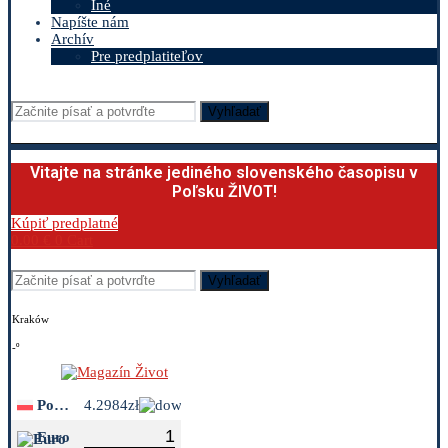
Iné
Napíšte nám
Archív
Pre predplatiteľov
Vyhľadať
Vitajte na stránke jediného slovenského časopisu v
Poľsku ŽIVOT!
Kúpiť predplatné
0.00
€
0
Cart
Vyhľadať
Kraków
-º
Polish Zloty
4.2984zł
Euro