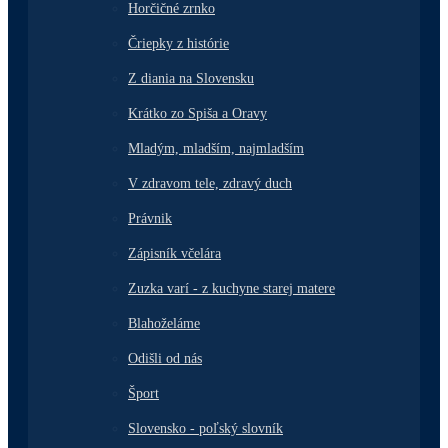
Horčičné zrnko
Čriepky z histórie
Z diania na Slovensku
Krátko zo Spiša a Oravy
Mladým, mladším, najmladším
V zdravom tele, zdravý duch
Právnik
Zápisník včelára
Zuzka varí - z kuchyne starej matere
Blahoželáme
Odišli od nás
Šport
Slovensko - poľský slovník