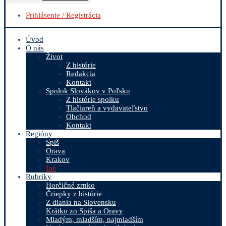
Prihlásenie / Registrácia
Úvod
O nás
Život
Z histórie
Redakcia
Kontakt
Spolok Slovákov v Poľsku
Z histórie spolku
Tlačiareň a vydavateľstvo
Obchod
Kontakt
Regióny
Spiš
Orava
Krakov
Iné
Rubriky
Horčičné zrnko
Čriepky z histórie
Z diania na Slovensku
Krátko zo Spiša a Oravy
Mladým, mladším, najmladším