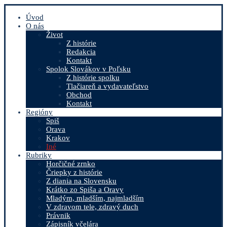
Úvod
O nás
Život
Z histórie
Redakcia
Kontakt
Spolok Slovákov v Poľsku
Z histórie spolku
Tlačiareň a vydavateľstvo
Obchod
Kontakt
Regióny
Spiš
Orava
Krakov
Iné
Rubriky
Horčičné zrnko
Čriepky z histórie
Z diania na Slovensku
Krátko zo Spiša a Oravy
Mladým, mladším, najmladším
V zdravom tele, zdravý duch
Právnik
Zápisník včelára