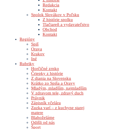
Z histórie
Redakcia
Kontakt
Spolok Slovákov v Poľsku
Z histórie spolku
Tlačiareň a vydavateľstvo
Obchod
Kontakt
Regióny
Spiš
Orava
Krakov
Iné
Rubriky
Horčičné zrnko
Čriepky z histórie
Z diania na Slovensku
Krátko zo Spiša a Oravy
Mladým, mladším, najmladším
V zdravom tele, zdravý duch
Právnik
Zápisník včelára
Zuzka varí – z kuchyne starej
matere
Blahoželáme
Odišli od nás
Šport