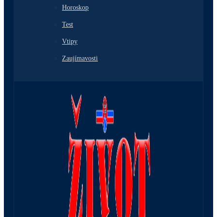
Horoskop
Test
Vtipy
Zaujímavosti