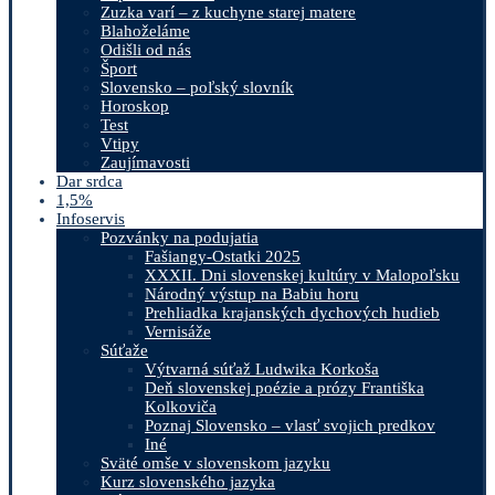
Zuzka varí – z kuchyne starej matere
Blahoželáme
Odišli od nás
Šport
Slovensko – poľský slovník
Horoskop
Test
Vtipy
Zaujímavosti
Dar srdca
1,5%
Infoservis
Pozvánky na podujatia
Fašiangy-Ostatki 2025
XXXII. Dni slovenskej kultúry v Malopoľsku
Národný výstup na Babiu horu
Prehliadka krajanských dychových hudieb
Vernisáže
Súťaže
Výtvarná súťaž Ludwika Korkoša
Deň slovenskej poézie a prózy Františka
Kolkoviča
Poznaj Slovensko – vlasť svojich predkov
Iné
Sväté omše v slovenskom jazyku
Kurz slovenského jazyka