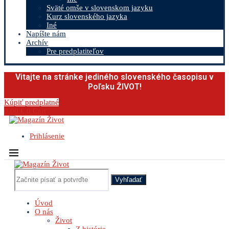
Sväté omše v slovenskom jazyku
Kurz slovenského jazyka
Iné
Napíšte nám
Archív
Pre predplatiteľov
Vitajte na stránke jediného slovenského časopisu v
Poľsku ŽIVOT!
Kúpiť predplatné
0.00
€
0
Cart
Prihlásenie
Vyhľadať
Úvod
O nás
Život