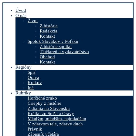
Úvod
O nás
Život
Z histórie
Redakcia
Kontakt
Spolok Slovákov v Poľsku
Z histórie spolku
Tlačiareň a vydavateľstvo
Obchod
Kontakt
Regióny
Spiš
Orava
Krakov
Iné
Rubriky
Horčičné zrnko
Čriepky z histórie
Z diania na Slovensku
Krátko zo Spiša a Oravy
Mladým, mladším, najmladším
V zdravom tele, zdravý duch
Právnik
Zápisník včelára