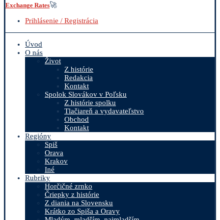
🚀
Exchange Rates
Prihlásenie / Registrácia
Úvod
O nás
Život
Z histórie
Redakcia
Kontakt
Spolok Slovákov v Poľsku
Z histórie spolku
Tlačiareň a vydavateľstvo
Obchod
Kontakt
Regióny
Spiš
Orava
Krakov
Iné
Rubriky
Horčičné zrnko
Čriepky z histórie
Z diania na Slovensku
Krátko zo Spiša a Oravy
Mladým, mladším, najmladším