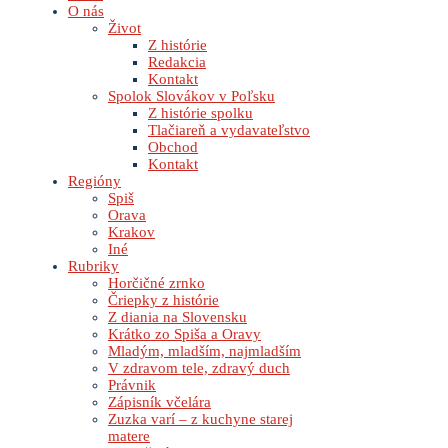
O nás
Život
Z histórie
Redakcia
Kontakt
Spolok Slovákov v Poľsku
Z histórie spolku
Tlačiareň a vydavateľstvo
Obchod
Kontakt
Regióny
Spiš
Orava
Krakov
Iné
Rubriky
Horčičné zrnko
Čriepky z histórie
Z diania na Slovensku
Krátko zo Spiša a Oravy
Mladým, mladším, najmladším
V zdravom tele, zdravý duch
Právnik
Zápisník včelára
Zuzka varí – z kuchyne starej
matere