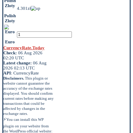
4.301zł
Polish
Zloty
Euro
CurrencyRate.Today
Check:
06 Aug 2026
02:20 UTC
Latest change:
06 Aug
2026 02:13 UTC
API
: CurrencyRate
Disclaimers.
This plugin or
website cannot guarantee the
accuracy of the exchange rates
displayed. You should confirm
current rates before making any
transactions that could be
affected by changes in the
exchange rates.
⚡
You can install this WP
plugin on your website from
the WordPress official website: