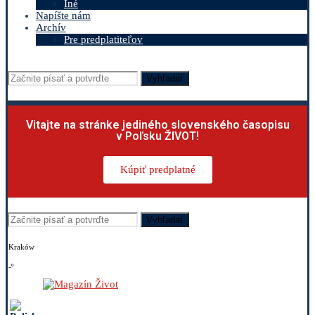
Iné
Napíšte nám
Archív
Pre predplatiteľov
Vyhľadať
Vitajte na stránke jediného slovenského časopisu
v Poľsku ŽIVOT!
Kúpiť predplatné
Vyhľadať
Kraków
-º