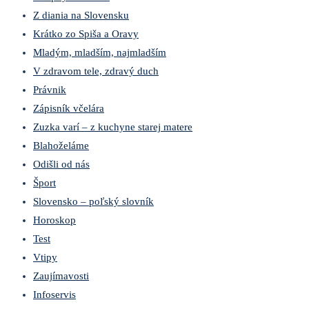
Z diania na Slovensku
Krátko zo Spiša a Oravy
Mladým, mladším, najmladším
V zdravom tele, zdravý duch
Právnik
Zápisník včelára
Zuzka varí – z kuchyne starej matere
Blahoželáme
Odišli od nás
Šport
Slovensko – poľský slovník
Horoskop
Test
Vtipy
Zaujímavosti
Infoservis