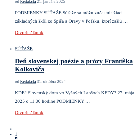
od
Redakcia
21. januára 2025
PODMIENKY SÚŤAŽE Súťaže sa môžu zúčastniť žiaci
základných škôl zo Spiša a Oravy v Poľsku, ktorí zašlú …
Otvoriť článok
SÚŤAŽE
Deň slovenskej poézie a prózy Františka
Kolkoviča
od
Redakcia
31. októbra 2024
KDE? Slovenský dom vo Vyšných Lapšoch KEDY? 27. mája
2025 o 11:00 hodine PODMIENKY …
Otvoriť článok
1