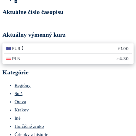
2
Aktuálne číslo časopisu
Aktuálny výmenný kurz
Kategórie
Regióny
Spiš
Orava
Krakov
Iné
Horčičné zrnko
Čriepky z histórie