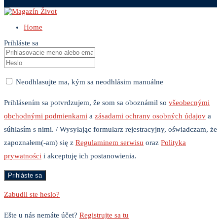
Home
Prihláste sa
Neodhlasujte ma, kým sa neodhlásim manuálne
Prihlásením sa potvrdzujem, že som sa oboznámil so
všeobecnými
obchodnými podmienkami
a
zásadami ochrany osobných údajov
a
súhlasím s nimi. / Wysyłając formularz rejestracyjny, oświadczam, że
zapoznałem(-am) się z
Regulaminem serwisu
oraz
Polityka
prywatności
i akceptuję ich postanowienia.
Zabudli ste heslo?
Ešte u nás nemáte účet?
Registrujte sa tu