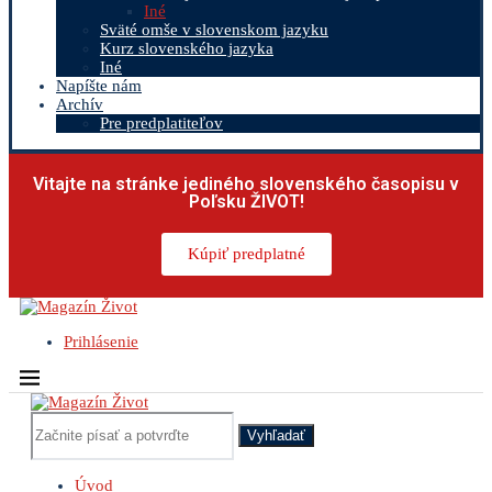
Iné
Sväté omše v slovenskom jazyku
Kurz slovenského jazyka
Iné
Napíšte nám
Archív
Pre predplatiteľov
Vitajte na stránke jediného slovenského časopisu v
Poľsku ŽIVOT!
Kúpiť predplatné
Prihlásenie
Vyhľadať
Úvod