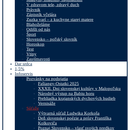
V zdravom tele, zdravý duch
Právnik
Zápisník včelára
Zuzka varí – z kuchyne starej matere
Blahoželáme
Odišli od nás
Šport
Slovensko – poľský slovník
Horoskop
Test
Vtipy
Zaujímavosti
Dar srdca
1,5%
Infoservis
Pozvánky na podujatia
Fašiangy-Ostatki 2025
XXXII. Dni slovenskej kultúry v Malopoľsku
Národný výstup na Babiu horu
Prehliadka krajanských dychových hudieb
Vernisáže
Súťaže
Výtvarná súťaž Ludwika Korkoša
Deň slovenskej poézie a prózy Františka
Kolkoviča
Poznaj Slovensko – vlasť svojich predkov