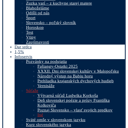
Zuzka varí – z kuchyne starej matere
Blahoželáme
Odišli od nás
Šport
Slovensko – poľský slovník
Horoskop
Test
Vtipy
Zaujímavosti
Dar srdca
1,5%
Infoservis
Pozvánky na podujatia
Fašiangy-Ostatki 2025
XXXII. Dni slovenskej kultúry v Malopoľsku
Národný výstup na Babiu horu
Prehliadka krajanských dychových hudieb
Vernisáže
Súťaže
Výtvarná súťaž Ludwika Korkoša
Deň slovenskej poézie a prózy Františka
Kolkoviča
Poznaj Slovensko – vlasť svojich predkov
Iné
Sväté omše v slovenskom jazyku
Kurz slovenského jazyka