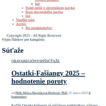
Iné
Sväté omše v slovenskom jazyku
Kurz slovenského jazyka
Iné
Napíšte nám
Archív
Pre predplatiteľov
Copyright 2021 - All Right Reserved
Výpis článkov pre kategóriu:
Súťaže
ORAVA
REGIÓNY
SPIŠ
SÚŤAŽE
Ostatki-Fašiangy 2025 –
hodnotenie poroty
od
PhDr. Milica Majeriková-Molitoris, PhD.
15. marca 2025
0
komentárov
Keďže Ostatki-Fašiangy sú súťažnou prehliadkou, výkony