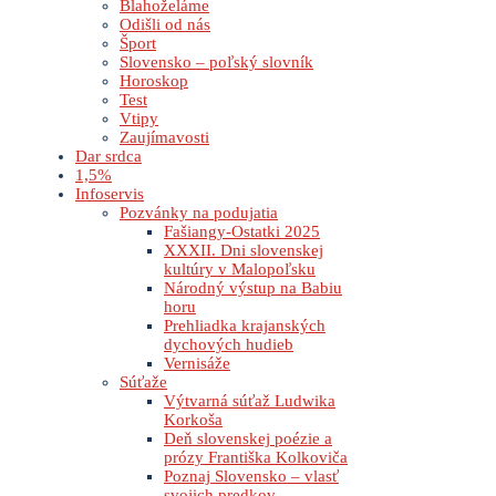
Blahoželáme
Odišli od nás
Šport
Slovensko – poľský slovník
Horoskop
Test
Vtipy
Zaujímavosti
Dar srdca
1,5%
Infoservis
Pozvánky na podujatia
Fašiangy-Ostatki 2025
XXXII. Dni slovenskej
kultúry v Malopoľsku
Národný výstup na Babiu
horu
Prehliadka krajanských
dychových hudieb
Vernisáže
Súťaže
Výtvarná súťaž Ludwika
Korkoša
Deň slovenskej poézie a
prózy Františka Kolkoviča
Poznaj Slovensko – vlasť
svojich predkov