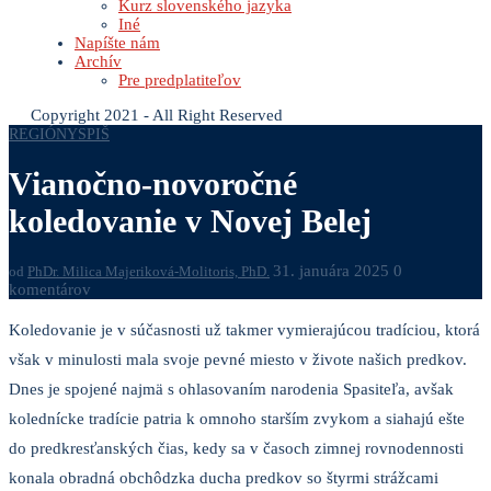
Kurz slovenského jazyka
Iné
Napíšte nám
Archív
Pre predplatiteľov
Copyright 2021 - All Right Reserved
REGIÓNY
SPIŠ
Vianočno-novoročné
koledovanie v Novej Belej
31. januára 2025
0
od
PhDr. Milica Majeriková-Molitoris, PhD.
komentárov
Koledovanie je v súčasnosti už takmer vymierajúcou tradíciou, ktorá
však v minulosti mala svoje pevné miesto v živote našich predkov.
Dnes je spojené najmä s ohlasovaním narodenia Spasiteľa, avšak
kolednícke tradície patria k omnoho starším zvykom a siahajú ešte
do predkresťanských čias, kedy sa v časoch zimnej rovnodennosti
konala obradná obchôdzka ducha predkov so štyrmi strážcami