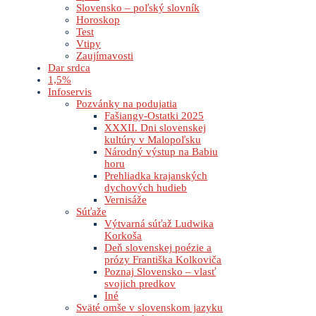
Slovensko – poľský slovník
Horoskop
Test
Vtipy
Zaujímavosti
Dar srdca
1,5%
Infoservis
Pozvánky na podujatia
Fašiangy-Ostatki 2025
XXXII. Dni slovenskej
kultúry v Malopoľsku
Národný výstup na Babiu
horu
Prehliadka krajanských
dychových hudieb
Vernisáže
Súťaže
Výtvarná súťaž Ludwika
Korkoša
Deň slovenskej poézie a
prózy Františka Kolkoviča
Poznaj Slovensko – vlasť
svojich predkov
Iné
Sväté omše v slovenskom jazyku