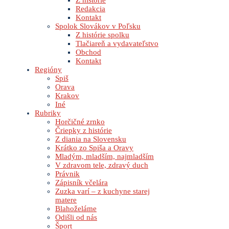
Z histórie
Redakcia
Kontakt
Spolok Slovákov v Poľsku
Z histórie spolku
Tlačiareň a vydavateľstvo
Obchod
Kontakt
Regióny
Spiš
Orava
Krakov
Iné
Rubriky
Horčičné zrnko
Čriepky z histórie
Z diania na Slovensku
Krátko zo Spiša a Oravy
Mladým, mladším, najmladším
V zdravom tele, zdravý duch
Právnik
Zápisník včelára
Zuzka varí – z kuchyne starej
matere
Blahoželáme
Odišli od nás
Šport