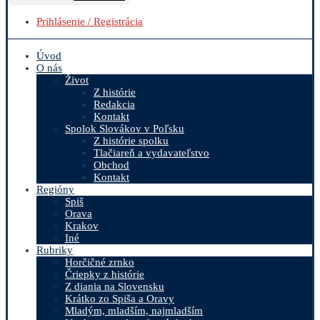
Prihlásenie / Registrácia
Úvod
O nás
Život
Z histórie
Redakcia
Kontakt
Spolok Slovákov v Poľsku
Z histórie spolku
Tlačiareň a vydavateľstvo
Obchod
Kontakt
Regióny
Spiš
Orava
Krakov
Iné
Rubriky
Horčičné zrnko
Čriepky z histórie
Z diania na Slovensku
Krátko zo Spiša a Oravy
Mladým, mladším, najmladším