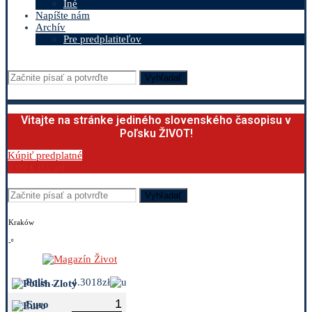
Iné
Napíšte nám
Archív
Pre predplatiteľov
Vyhľadať
Vitajte na stránke jediného slovenského časopisu v
Poľsku ŽIVOT!
Kúpiť predplatné
0.00
€
0
Cart
Vyhľadať
Kraków
-º
Polish Zloty
4.3018zł
Euro