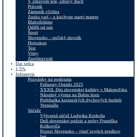
V zdravom tele, zdravý duch
Právnik
Zápisník včelára
Zuzka varí – z kuchyne starej matere
Blahoželáme
Odišli od nás
Šport
Slovensko – poľský slovník
Horoskop
Test
Vtipy
Zaujímavosti
Dar srdca
1,5%
Infoservis
Pozvánky na podujatia
Fašiangy-Ostatki 2025
XXXII. Dni slovenskej kultúry v Malopoľsku
Národný výstup na Babiu horu
Prehliadka krajanských dychových hudieb
Vernisáže
Súťaže
Výtvarná súťaž Ludwika Korkoša
Deň slovenskej poézie a prózy Františka
Kolkoviča
Poznaj Slovensko – vlasť svojich predkov
Iné