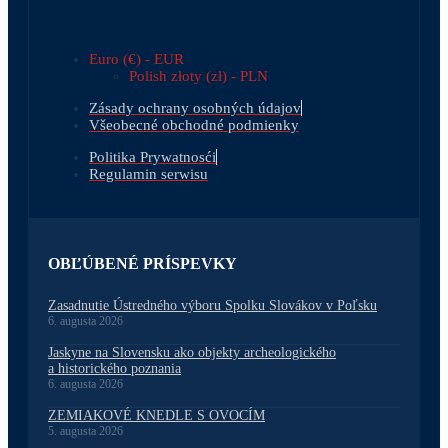
Euro (€) - EUR
Polish złoty (zł) - PLN
Zásady ochrany osobných údajov
Všeobecné obchodné podmienky
Politika Prywatnosći
Regulamin serwisu
OBĽÚBENÉ PRÍSPEVKY
Zasadnutie Ústredného výboru Spolku Slovákov v Poľsku
6. augusta 2026
Jaskyne na Slovensku ako objekty archeologického
a historického poznania
6. augusta 2026
ZEMIAKOVÉ KNEDLE S OVOCÍM
5. augusta 2026