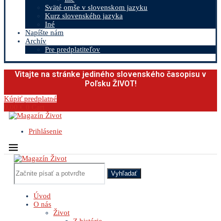
Sväté omše v slovenskom jazyku
Kurz slovenského jazyka
Iné
Napíšte nám
Archív
Pre predplatiteľov
Vitajte na stránke jediného slovenského časopisu v
Poľsku ŽIVOT!
Kúpiť predplatné
0.00
€
0
Cart
Prihlásenie
Vyhľadať
Úvod
O nás
Život