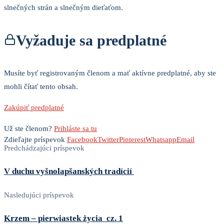
slnečných strán a slnečným dieťaťom.
Vyžaduje sa predplatné
Musíte byť registrovaným členom a mať aktívne predplatné, aby ste
mohli čítať tento obsah.
Zakúpiť predplatné
Už ste členom?
Prihláste sa tu
Zdieľajte príspevok
Facebook
Twitter
Pinterest
Whatsapp
Email
Predchádzajúci príspevok
V duchu vyšnolapšanských tradícií
Nasledujúci príspevok
Krzem – pierwiastek życia cz. 1