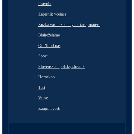
Právnik
Zápisník včelára
Zuzka varí - z kuchyne starej matere
Blahoželáme
Odišli od nás
Šport
Slovensko - poľský slovník
Horoskop
Test
Vtipy
Zaujímavosti