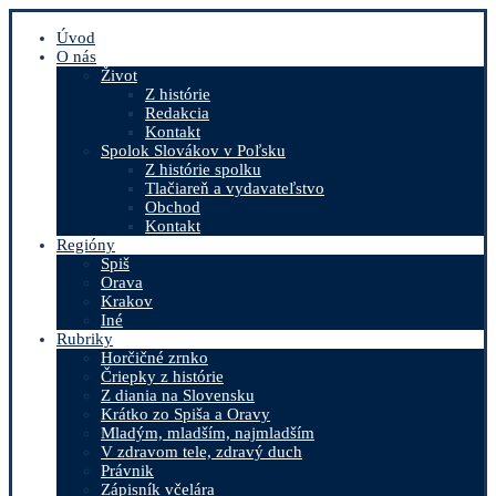
Úvod
O nás
Život
Z histórie
Redakcia
Kontakt
Spolok Slovákov v Poľsku
Z histórie spolku
Tlačiareň a vydavateľstvo
Obchod
Kontakt
Regióny
Spiš
Orava
Krakov
Iné
Rubriky
Horčičné zrnko
Čriepky z histórie
Z diania na Slovensku
Krátko zo Spiša a Oravy
Mladým, mladším, najmladším
V zdravom tele, zdravý duch
Právnik
Zápisník včelára