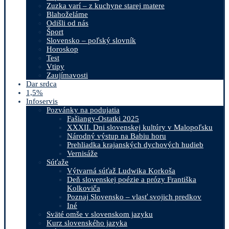
Zuzka varí – z kuchyne starej matere
Blahoželáme
Odišli od nás
Šport
Slovensko – poľský slovník
Horoskop
Test
Vtipy
Zaujímavosti
Dar srdca
1,5%
Infoservis
Pozvánky na podujatia
Fašiangy-Ostatki 2025
XXXII. Dni slovenskej kultúry v Malopoľsku
Národný výstup na Babiu horu
Prehliadka krajanských dychových hudieb
Vernisáže
Súťaže
Výtvarná súťaž Ludwika Korkoša
Deň slovenskej poézie a prózy Františka
Kolkoviča
Poznaj Slovensko – vlasť svojich predkov
Iné
Sväté omše v slovenskom jazyku
Kurz slovenského jazyka