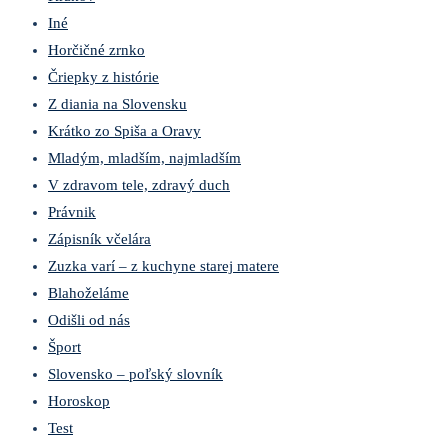
Iné
Horčičné zrnko
Čriepky z histórie
Z diania na Slovensku
Krátko zo Spiša a Oravy
Mladým, mladším, najmladším
V zdravom tele, zdravý duch
Právnik
Zápisník včelára
Zuzka varí – z kuchyne starej matere
Blahoželáme
Odišli od nás
Šport
Slovensko – poľský slovník
Horoskop
Test