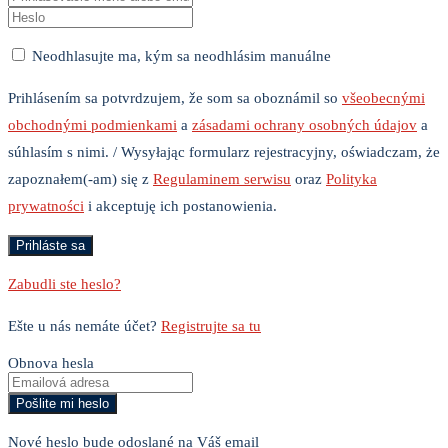
Neodhlasujte ma, kým sa neodhlásim manuálne
Prihlásením sa potvrdzujem, že som sa oboznámil so
všeobecnými
obchodnými podmienkami
a
zásadami ochrany osobných údajov
a
súhlasím s nimi. / Wysyłając formularz rejestracyjny, oświadczam, że
zapoznałem(-am) się z
Regulaminem serwisu
oraz
Polityka
prywatności
i akceptuję ich postanowienia.
Zabudli ste heslo?
Ešte u nás nemáte účet?
Registrujte sa tu
Obnova hesla
Nové heslo bude odoslané na Váš email