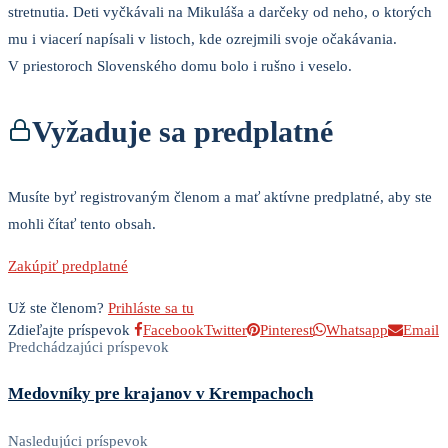
stretnutia. Deti vyčkávali na Mikuláša a darčeky od neho, o ktorých
mu i viacerí napísali v listoch, kde ozrejmili svoje očakávania.
V priestoroch Slovenského domu bolo i rušno i veselo.
Vyžaduje sa predplatné
Musíte byť registrovaným členom a mať aktívne predplatné, aby ste
mohli čítať tento obsah.
Zakúpiť predplatné
Už ste členom?
Prihláste sa tu
Zdieľajte príspevok
Facebook
Twitter
Pinterest
Whatsapp
Email
Predchádzajúci príspevok
Medovníky pre krajanov v Krempachoch
Nasledujúci príspevok