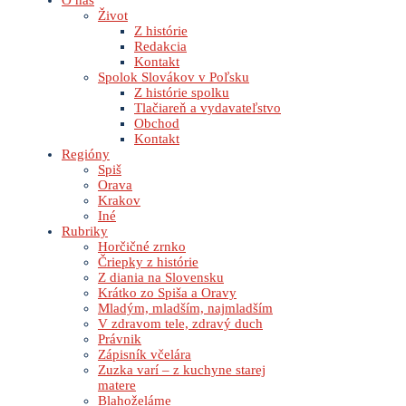
O nás
Život
Z histórie
Redakcia
Kontakt
Spolok Slovákov v Poľsku
Z histórie spolku
Tlačiareň a vydavateľstvo
Obchod
Kontakt
Regióny
Spiš
Orava
Krakov
Iné
Rubriky
Horčičné zrnko
Čriepky z histórie
Z diania na Slovensku
Krátko zo Spiša a Oravy
Mladým, mladším, najmladším
V zdravom tele, zdravý duch
Právnik
Zápisník včelára
Zuzka varí – z kuchyne starej
matere
Blahoželáme