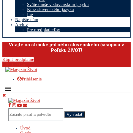
Sväté omše v slovenskom jazyku
Kurz slovenského jazyka
Iné
Napíšte nám
Archív
Pre predplatiteľov
Vitajte na stránke jediného slovenského časopisu v
Poľsku ŽIVOT!
Kúpiť predplatné
0.00
€
0
Cart
Prihlásenie
Vyhľadať
Úvod