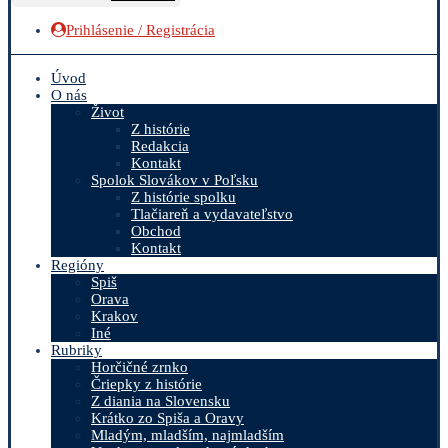
Prihlásenie / Registrácia
Úvod
O nás
Život
Z histórie
Redakcia
Kontakt
Spolok Slovákov v Poľsku
Z histórie spolku
Tlačiareň a vydavateľstvo
Obchod
Kontakt
Regióny
Spiš
Orava
Krakov
Iné
Rubriky
Horčičné zrnko
Čriepky z histórie
Z diania na Slovensku
Krátko zo Spiša a Oravy
Mladým, mladším, najmladším