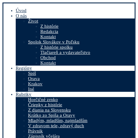
Úvod
O nás
Život
Z histórie
Redakcia
Kontakt
Spolok Slovákov v Poľsku
Z histórie spolku
Tlačiareň a vydavateľstvo
Obchod
Kontakt
Regióny
Spiš
Orava
Krakov
Iné
Rubriky
Horčičné zrnko
Čriepky z histórie
Z diania na Slovensku
Krátko zo Spiša a Oravy
Mladým, mladším, najmladším
V zdravom tele, zdravý duch
Právnik
Zápisník včelára