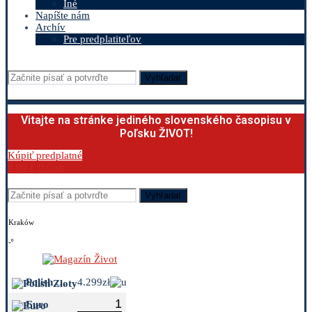
Iné
Napíšte nám
Archív
Pre predplatiteľov
Vyhľadať
Vitajte na stránke jediného slovenského časopisu v
Poľsku ŽIVOT!
Kúpiť predplatné
0.00
€
0
Cart
Vyhľadať
Kraków
-º
Polish Zloty
4.299zł
Euro