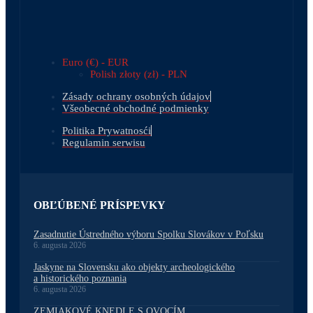
Euro (€) - EUR
Polish złoty (zł) - PLN
Zásady ochrany osobných údajov
Všeobecné obchodné podmienky
Politika Prywatnosći
Regulamin serwisu
OBĽÚBENÉ PRÍSPEVKY
Zasadnutie Ústredného výboru Spolku Slovákov v Poľsku
6. augusta 2026
Jaskyne na Slovensku ako objekty archeologického
a historického poznania
6. augusta 2026
ZEMIAKOVÉ KNEDLE S OVOCÍM