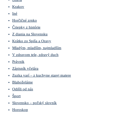
Krakov
Iné
Horčičné zrnko
Čriepky z histórie
Z diania na Slovensku
Krátko zo Spiša a Oravy
Mladým, mladším, najmladším
V zdravom tele, zdravý duch
Právnik
Zápisník včelára
Zuzka varí – z kuchyne starej matere
Blahoželáme
Odišli od nás
Šport
Slovensko – poľský slovník
Horoskop