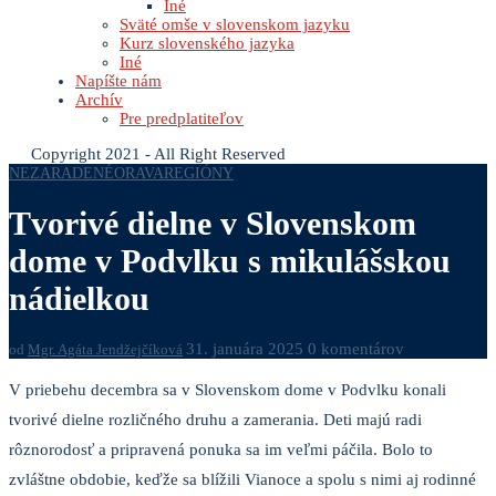
Iné
Sväté omše v slovenskom jazyku
Kurz slovenského jazyka
Iné
Napíšte nám
Archív
Pre predplatiteľov
Copyright 2021 - All Right Reserved
NEZARADENÉ
ORAVA
REGIÓNY
Tvorivé dielne v Slovenskom
dome v Podvlku s mikulášskou
nádielkou
31. januára 2025
0 komentárov
od
Mgr. Agáta Jendžejčíková
V priebehu decembra sa v Slovenskom dome v Podvlku konali
tvorivé dielne rozličného druhu a zamerania. Deti majú radi
rôznorodosť a pripravená ponuka sa im veľmi páčila. Bolo to
zvláštne obdobie, keďže sa blížili Vianoce a spolu s nimi aj rodinné