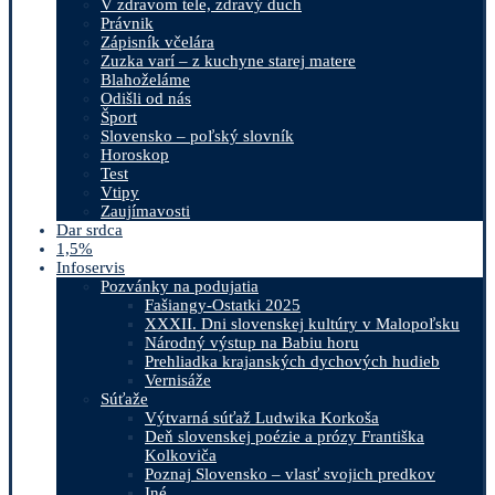
V zdravom tele, zdravý duch
Právnik
Zápisník včelára
Zuzka varí – z kuchyne starej matere
Blahoželáme
Odišli od nás
Šport
Slovensko – poľský slovník
Horoskop
Test
Vtipy
Zaujímavosti
Dar srdca
1,5%
Infoservis
Pozvánky na podujatia
Fašiangy-Ostatki 2025
XXXII. Dni slovenskej kultúry v Malopoľsku
Národný výstup na Babiu horu
Prehliadka krajanských dychových hudieb
Vernisáže
Súťaže
Výtvarná súťaž Ludwika Korkoša
Deň slovenskej poézie a prózy Františka
Kolkoviča
Poznaj Slovensko – vlasť svojich predkov
Iné