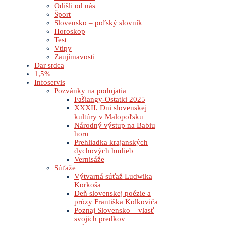
Odišli od nás
Šport
Slovensko – poľský slovník
Horoskop
Test
Vtipy
Zaujímavosti
Dar srdca
1,5%
Infoservis
Pozvánky na podujatia
Fašiangy-Ostatki 2025
XXXII. Dni slovenskej
kultúry v Malopoľsku
Národný výstup na Babiu
horu
Prehliadka krajanských
dychových hudieb
Vernisáže
Súťaže
Výtvarná súťaž Ludwika
Korkoša
Deň slovenskej poézie a
prózy Františka Kolkoviča
Poznaj Slovensko – vlasť
svojich predkov