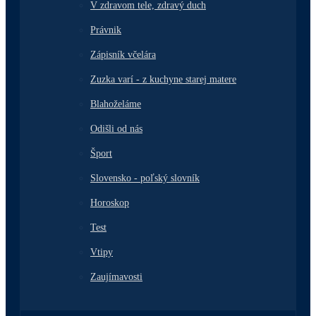
V zdravom tele, zdravý duch
Právnik
Zápisník včelára
Zuzka varí - z kuchyne starej matere
Blahoželáme
Odišli od nás
Šport
Slovensko - poľský slovník
Horoskop
Test
Vtipy
Zaujímavosti