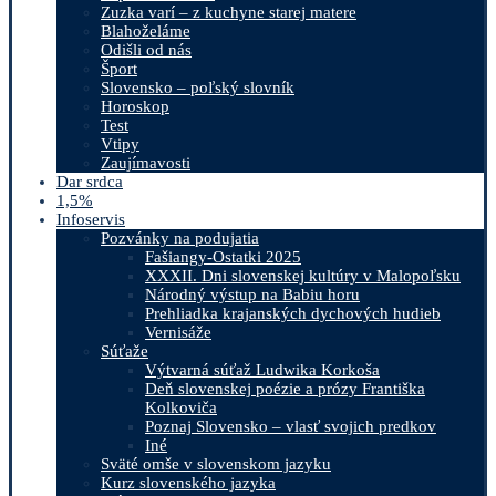
Zuzka varí – z kuchyne starej matere
Blahoželáme
Odišli od nás
Šport
Slovensko – poľský slovník
Horoskop
Test
Vtipy
Zaujímavosti
Dar srdca
1,5%
Infoservis
Pozvánky na podujatia
Fašiangy-Ostatki 2025
XXXII. Dni slovenskej kultúry v Malopoľsku
Národný výstup na Babiu horu
Prehliadka krajanských dychových hudieb
Vernisáže
Súťaže
Výtvarná súťaž Ludwika Korkoša
Deň slovenskej poézie a prózy Františka
Kolkoviča
Poznaj Slovensko – vlasť svojich predkov
Iné
Sväté omše v slovenskom jazyku
Kurz slovenského jazyka