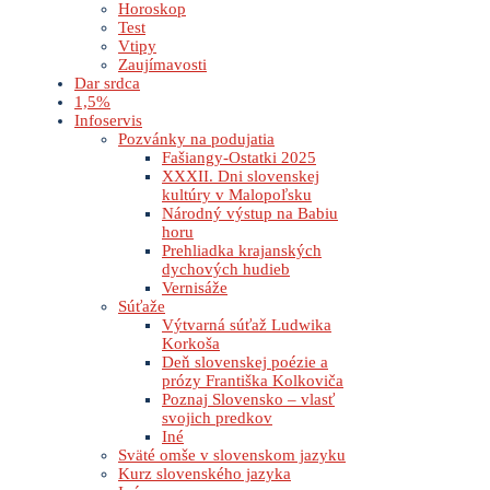
Horoskop
Test
Vtipy
Zaujímavosti
Dar srdca
1,5%
Infoservis
Pozvánky na podujatia
Fašiangy-Ostatki 2025
XXXII. Dni slovenskej
kultúry v Malopoľsku
Národný výstup na Babiu
horu
Prehliadka krajanských
dychových hudieb
Vernisáže
Súťaže
Výtvarná súťaž Ludwika
Korkoša
Deň slovenskej poézie a
prózy Františka Kolkoviča
Poznaj Slovensko – vlasť
svojich predkov
Iné
Sväté omše v slovenskom jazyku
Kurz slovenského jazyka