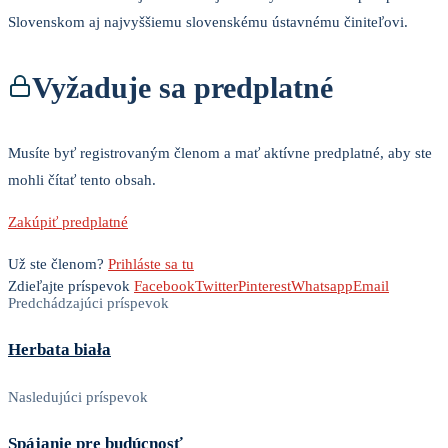
Slovenskom aj najvyššiemu slovenskému ústavnému činiteľovi.
Vyžaduje sa predplatné
Musíte byť registrovaným členom a mať aktívne predplatné, aby ste
mohli čítať tento obsah.
Zakúpiť predplatné
Už ste členom?
Prihláste sa tu
Zdieľajte príspevok
Facebook
Twitter
Pinterest
Whatsapp
Email
Predchádzajúci príspevok
Herbata biała
Nasledujúci príspevok
Spájanie pre budúcnosť