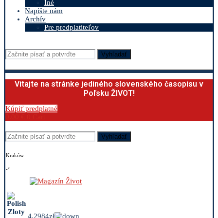
Iné
Napíšte nám
Archív
Pre predplatiteľov
Vyhľadať
Vitajte na stránke jediného slovenského časopisu v
Poľsku ŽIVOT!
Kúpiť predplatné
0.00
€
0
Cart
Vyhľadať
Kraków
-º
4.2984zł