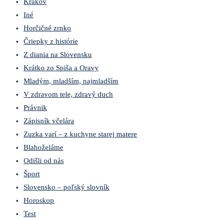
Krakov
Iné
Horčičné zrnko
Čriepky z histórie
Z diania na Slovensku
Krátko zo Spiša a Oravy
Mladým, mladším, najmladším
V zdravom tele, zdravý duch
Právnik
Zápisník včelára
Zuzka varí – z kuchyne starej matere
Blahoželáme
Odišli od nás
Šport
Slovensko – poľský slovník
Horoskop
Test