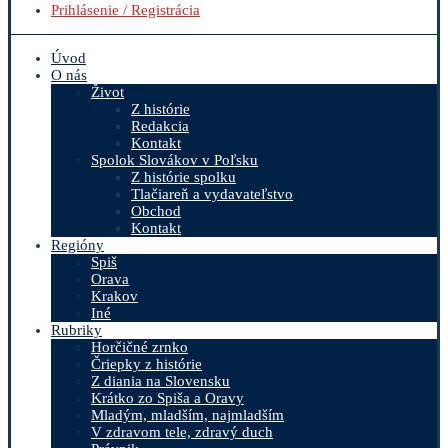
Prihlásenie / Registrácia
Úvod
O nás
Život
Z histórie
Redakcia
Kontakt
Spolok Slovákov v Poľsku
Z histórie spolku
Tlačiareň a vydavateľstvo
Obchod
Kontakt
Regióny
Spiš
Orava
Krakov
Iné
Rubriky
Horčičné zrnko
Čriepky z histórie
Z diania na Slovensku
Krátko zo Spiša a Oravy
Mladým, mladším, najmladším
V zdravom tele, zdravý duch