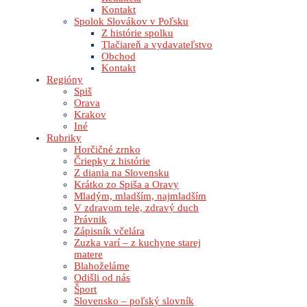
Kontakt
Spolok Slovákov v Poľsku
Z histórie spolku
Tlačiareň a vydavateľstvo
Obchod
Kontakt
Regióny
Spiš
Orava
Krakov
Iné
Rubriky
Horčičné zrnko
Čriepky z histórie
Z diania na Slovensku
Krátko zo Spiša a Oravy
Mladým, mladším, najmladším
V zdravom tele, zdravý duch
Právnik
Zápisník včelára
Zuzka varí – z kuchyne starej
matere
Blahoželáme
Odišli od nás
Šport
Slovensko – poľský slovník