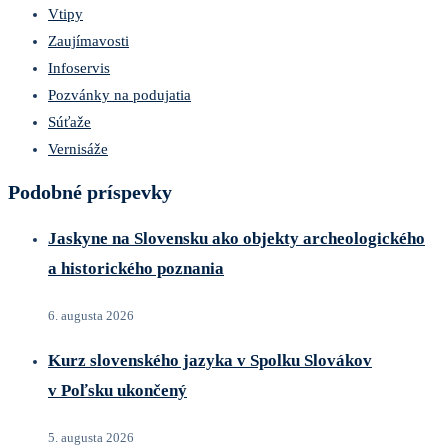
Vtipy
Zaujímavosti
Infoservis
Pozvánky na podujatia
Súťaže
Vernisáže
Podobné príspevky
Jaskyne na Slovensku ako objekty archeologického
a historického poznania
6. augusta 2026
Kurz slovenského jazyka v Spolku Slovákov
v Poľsku ukončený
5. augusta 2026