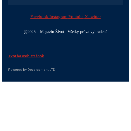
Facebook
Instagram
Youtube
X-twitter
@2025 – Magazín Život | Všetky práva vyhradené
Tvorba web stránok
Powered by Development LTD