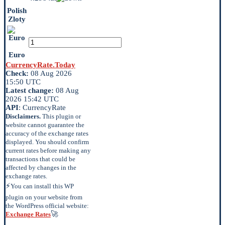
Polish
Zloty
Euro
CurrencyRate.Today
Check:
08 Aug 2026
15:50 UTC
Latest change:
08 Aug
2026 15:42 UTC
API
: CurrencyRate
Disclaimers.
This plugin or
website cannot guarantee the
accuracy of the exchange rates
displayed. You should confirm
current rates before making any
transactions that could be
affected by changes in the
exchange rates.
⚡
You can install this WP
plugin on your website from
the WordPress official website:
🚀
Exchange Rates