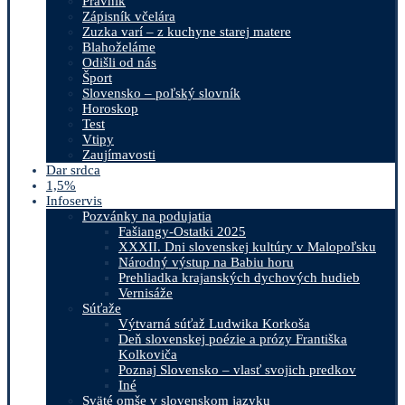
Právnik
Zápisník včelára
Zuzka varí – z kuchyne starej matere
Blahoželáme
Odišli od nás
Šport
Slovensko – poľský slovník
Horoskop
Test
Vtipy
Zaujímavosti
Dar srdca
1,5%
Infoservis
Pozvánky na podujatia
Fašiangy-Ostatki 2025
XXXII. Dni slovenskej kultúry v Malopoľsku
Národný výstup na Babiu horu
Prehliadka krajanských dychových hudieb
Vernisáže
Súťaže
Výtvarná súťaž Ludwika Korkoša
Deň slovenskej poézie a prózy Františka
Kolkoviča
Poznaj Slovensko – vlasť svojich predkov
Iné
Sväté omše v slovenskom jazyku