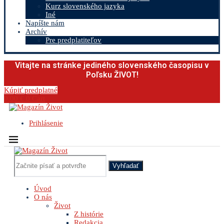
Kurz slovenského jazyka
Iné
Napíšte nám
Archív
Pre predplatiteľov
Vitajte na stránke jediného slovenského časopisu v
Poľsku ŽIVOT!
Kúpiť predplatné
0.00
€
0
Cart
Prihlásenie
Vyhľadať
Úvod
O nás
Život
Z histórie
Redakcia