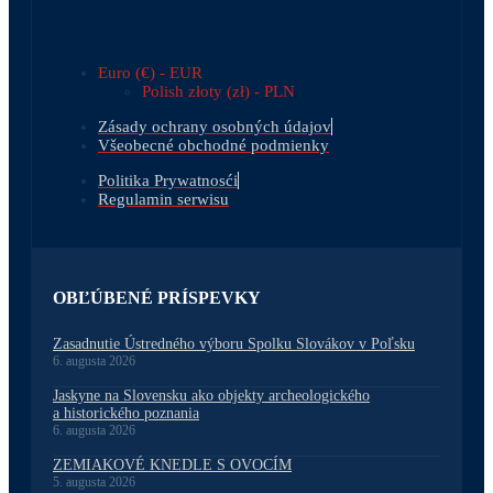
Euro (€) - EUR
Polish złoty (zł) - PLN
Zásady ochrany osobných údajov
Všeobecné obchodné podmienky
Politika Prywatnosći
Regulamin serwisu
OBĽÚBENÉ PRÍSPEVKY
Zasadnutie Ústredného výboru Spolku Slovákov v Poľsku
6. augusta 2026
Jaskyne na Slovensku ako objekty archeologického
a historického poznania
6. augusta 2026
ZEMIAKOVÉ KNEDLE S OVOCÍM
5. augusta 2026