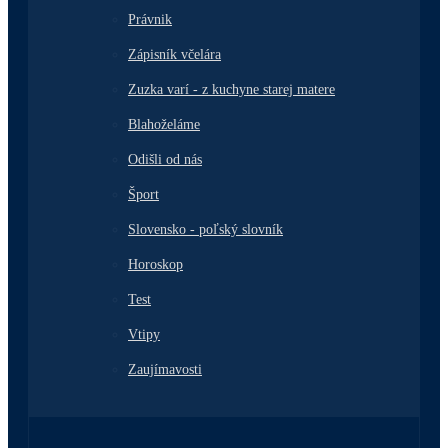
Právnik
Zápisník včelára
Zuzka varí - z kuchyne starej matere
Blahoželáme
Odišli od nás
Šport
Slovensko - poľský slovník
Horoskop
Test
Vtipy
Zaujímavosti