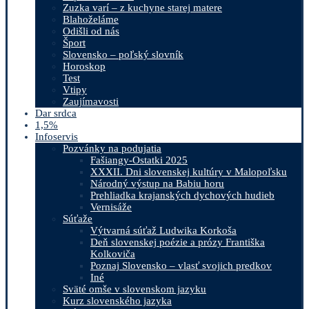
Zuzka varí – z kuchyne starej matere
Blahoželáme
Odišli od nás
Šport
Slovensko – poľský slovník
Horoskop
Test
Vtipy
Zaujímavosti
Dar srdca
1,5%
Infoservis
Pozvánky na podujatia
Fašiangy-Ostatki 2025
XXXII. Dni slovenskej kultúry v Malopoľsku
Národný výstup na Babiu horu
Prehliadka krajanských dychových hudieb
Vernisáže
Súťaže
Výtvarná súťaž Ludwika Korkoša
Deň slovenskej poézie a prózy Františka
Kolkoviča
Poznaj Slovensko – vlasť svojich predkov
Iné
Sväté omše v slovenskom jazyku
Kurz slovenského jazyka