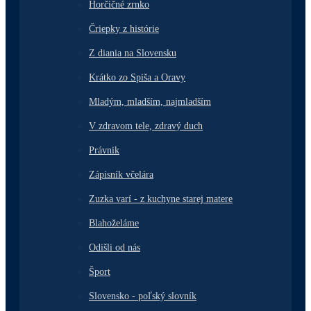
Horčičné zrnko
Čriepky z histórie
Z diania na Slovensku
Krátko zo Spiša a Oravy
Mladým, mladším, najmladším
V zdravom tele, zdravý duch
Právnik
Zápisník včelára
Zuzka varí - z kuchyne starej matere
Blahoželáme
Odišli od nás
Šport
Slovensko - poľský slovník