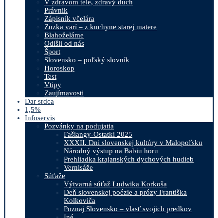
V zdravom tele, zdravý duch
Právnik
Zápisník včelára
Zuzka varí – z kuchyne starej matere
Blahoželáme
Odišli od nás
Šport
Slovensko – poľský slovník
Horoskop
Test
Vtipy
Zaujímavosti
Dar srdca
1,5%
Infoservis
Pozvánky na podujatia
Fašiangy-Ostatki 2025
XXXII. Dni slovenskej kultúry v Malopoľsku
Národný výstup na Babiu horu
Prehliadka krajanských dychových hudieb
Vernisáže
Súťaže
Výtvarná súťaž Ludwika Korkoša
Deň slovenskej poézie a prózy Františka
Kolkoviča
Poznaj Slovensko – vlasť svojich predkov
Iné