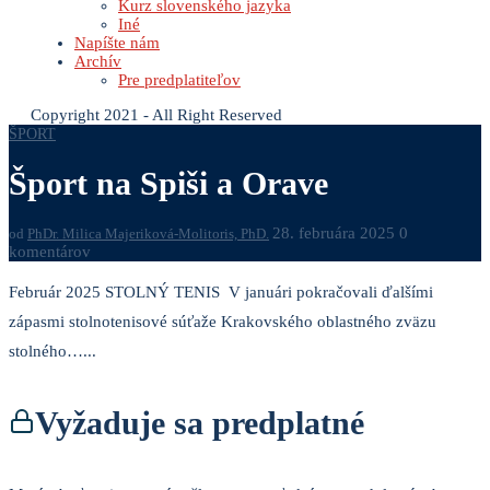
Kurz slovenského jazyka
Iné
Napíšte nám
Archív
Pre predplatiteľov
Copyright 2021 - All Right Reserved
ŠPORT
Šport na Spiši a Orave
28. februára 2025
0
od
PhDr. Milica Majeriková-Molitoris, PhD.
komentárov
Február 2025 STOLNÝ TENIS V januári pokračovali ďalšími
zápasmi stolnotenisové súťaže Krakovského oblastného zväzu
stolného…...
Vyžaduje sa predplatné