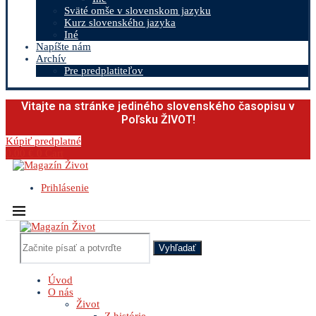
Sväté omše v slovenskom jazyku
Kurz slovenského jazyka
Iné
Napíšte nám
Archív
Pre predplatiteľov
Vitajte na stránke jediného slovenského časopisu v
Poľsku ŽIVOT!
Kúpiť predplatné
0.00
€
0
Cart
Prihlásenie
Vyhľadať
Úvod
O nás
Život