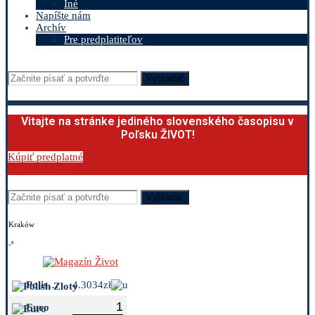
Iné
Napíšte nám
Archív
Pre predplatiteľov
Vyhľadať
Vitajte na stránke jediného slovenského časopisu v
Poľsku ŽIVOT!
Kúpiť predplatné
0.00
€
0
Cart
Vyhľadať
Kraków
-º
Polish Zloty
4.3034zł
Euro