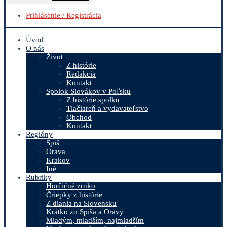
Prihlásenie / Registrácia
Úvod
O nás
Život
Z histórie
Redakcia
Kontakt
Spolok Slovákov v Poľsku
Z histórie spolku
Tlačiareň a vydavateľstvo
Obchod
Kontakt
Regióny
Spiš
Orava
Krakov
Iné
Rubriky
Horčičné zrnko
Čriepky z histórie
Z diania na Slovensku
Krátko zo Spiša a Oravy
Mladým, mladším, najmladším