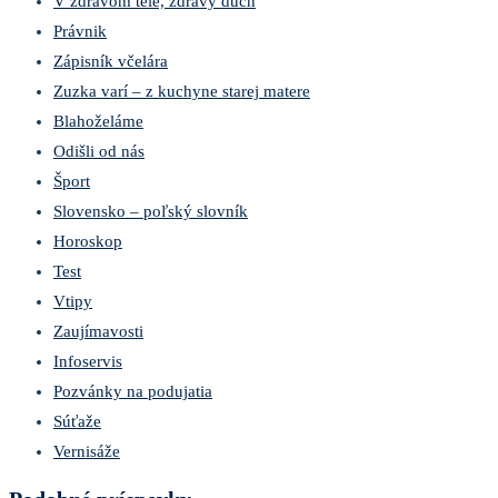
V zdravom tele, zdravý duch
Právnik
Zápisník včelára
Zuzka varí – z kuchyne starej matere
Blahoželáme
Odišli od nás
Šport
Slovensko – poľský slovník
Horoskop
Test
Vtipy
Zaujímavosti
Infoservis
Pozvánky na podujatia
Súťaže
Vernisáže