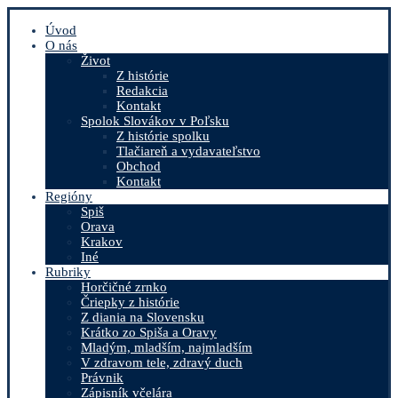
Úvod
O nás
Život
Z histórie
Redakcia
Kontakt
Spolok Slovákov v Poľsku
Z histórie spolku
Tlačiareň a vydavateľstvo
Obchod
Kontakt
Regióny
Spiš
Orava
Krakov
Iné
Rubriky
Horčičné zrnko
Čriepky z histórie
Z diania na Slovensku
Krátko zo Spiša a Oravy
Mladým, mladším, najmladším
V zdravom tele, zdravý duch
Právnik
Zápisník včelára