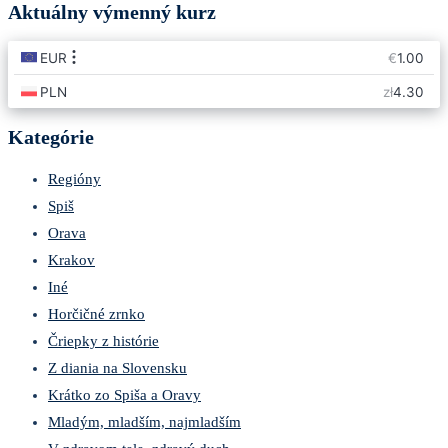
Aktuálny výmenný kurz
Kategórie
Regióny
Spiš
Orava
Krakov
Iné
Horčičné zrnko
Čriepky z histórie
Z diania na Slovensku
Krátko zo Spiša a Oravy
Mladým, mladším, najmladším