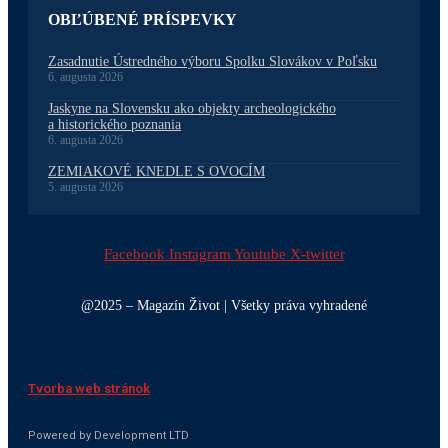
OBĽÚBENÉ PRÍSPEVKY
Zasadnutie Ústredného výboru Spolku Slovákov v Poľsku
6. augusta 2026
Jaskyne na Slovensku ako objekty archeologického
a historického poznania
6. augusta 2026
ZEMIAKOVÉ KNEDLE S OVOCÍM
5. augusta 2026
Facebook
Instagram
Youtube
X-twitter
@2025 – Magazín Život | Všetky práva vyhradené
Tvorba web stránok
Powered by Development LTD