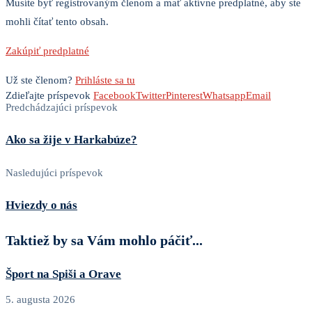
Musíte byť registrovaným členom a mať aktívne predplatné, aby ste
mohli čítať tento obsah.
Zakúpiť predplatné
Už ste členom?
Prihláste sa tu
Zdieľajte príspevok
Facebook
Twitter
Pinterest
Whatsapp
Email
Predchádzajúci príspevok
Ako sa žije v Harkabúze?
Nasledujúci príspevok
Hviezdy o nás
Taktiež by sa Vám mohlo páčiť...
Šport na Spiši a Orave
5. augusta 2026