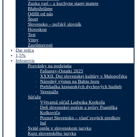
Zuzka varí – z kuchyne starej matere
Blahoželáme
Odišli od nás
Šport
Slovensko – poľský slovník
Horoskop
Test
Vtipy
Zaujímavosti
Dar srdca
1,5%
Infoservis
Pozvánky na podujatia
Fašiangy-Ostatki 2025
XXXII. Dni slovenskej kultúry v Malopoľsku
Národný výstup na Babiu horu
Prehliadka krajanských dychových hudieb
Vernisáže
Súťaže
Výtvarná súťaž Ludwika Korkoša
Deň slovenskej poézie a prózy Františka
Kolkoviča
Poznaj Slovensko – vlasť svojich predkov
Iné
Sväté omše v slovenskom jazyku
Kurz slovenského jazyka