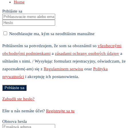
Home
Prihláste sa
Neodhlasujte ma, kým sa neodhlásim manuálne
Prihlásením sa potvrdzujem, že som sa oboznámil so
všeobecnými
obchodnými podmienkami
a
zásadami ochrany osobných údajov
a
súhlasím s nimi. / Wysyłając formularz rejestracyjny, oświadczam, że
zapoznałem(-am) się z
Regulaminem serwisu
oraz
Polityka
prywatności
i akceptuję ich postanowienia.
Zabudli ste heslo?
Ešte u nás nemáte účet?
Registrujte sa tu
Obnova hesla