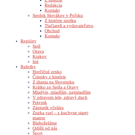
Z histórie
Redakcia
Kontakt
Spolok Slovákov v Poľsku
Z histórie spolku
Tlačiareň a vydavateľstvo
Obchod
Kontakt
Regióny
Spiš
Orava
Krakov
Iné
Rubriky
Horčičné zrnko
Čriepky z histórie
Z diania na Slovensku
Krátko zo Spiša a Oravy
Mladým, mladším, najmladším
V zdravom tele, zdravý duch
Právnik
Zápisník včelára
Zuzka varí – z kuchyne starej
matere
Blahoželáme
Odišli od nás
Šport