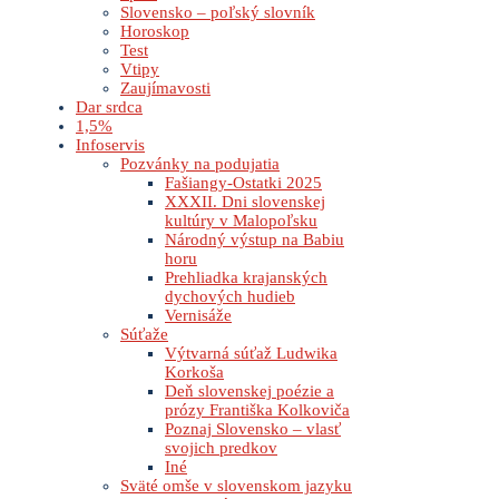
Slovensko – poľský slovník
Horoskop
Test
Vtipy
Zaujímavosti
Dar srdca
1,5%
Infoservis
Pozvánky na podujatia
Fašiangy-Ostatki 2025
XXXII. Dni slovenskej
kultúry v Malopoľsku
Národný výstup na Babiu
horu
Prehliadka krajanských
dychových hudieb
Vernisáže
Súťaže
Výtvarná súťaž Ludwika
Korkoša
Deň slovenskej poézie a
prózy Františka Kolkoviča
Poznaj Slovensko – vlasť
svojich predkov
Iné
Sväté omše v slovenskom jazyku