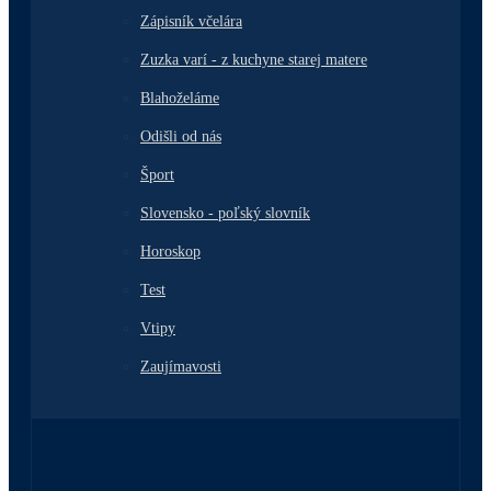
Zápisník včelára
Zuzka varí - z kuchyne starej matere
Blahoželáme
Odišli od nás
Šport
Slovensko - poľský slovník
Horoskop
Test
Vtipy
Zaujímavosti