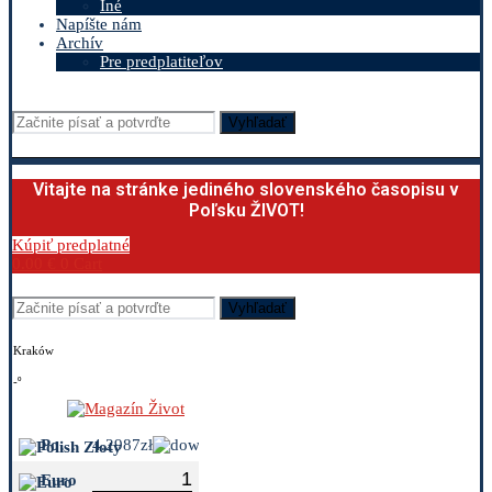
Iné
Napíšte nám
Archív
Pre predplatiteľov
Vyhľadať
Vitajte na stránke jediného slovenského časopisu v
Poľsku ŽIVOT!
Kúpiť predplatné
0.00
€
0
Cart
Vyhľadať
Kraków
-º
Polish Zloty
4.2987zł
Euro