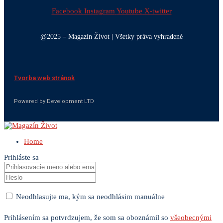
Facebook
Instagram
Youtube
X-twitter
@2025 – Magazín Život | Všetky práva vyhradené
Tvorba web stránok
Powered by Development LTD
Home
Prihláste sa
Neodhlasujte ma, kým sa neodhlásim manuálne
Prihlásením sa potvrdzujem, že som sa oboznámil so
všeobecnými