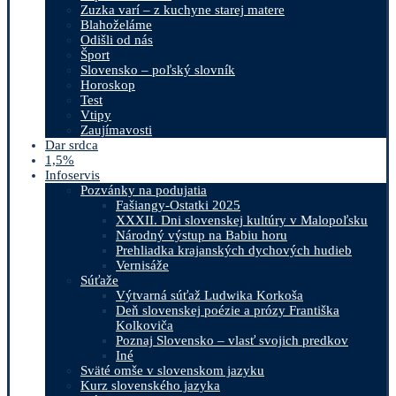
Zuzka varí – z kuchyne starej matere
Blahoželáme
Odišli od nás
Šport
Slovensko – poľský slovník
Horoskop
Test
Vtipy
Zaujímavosti
Dar srdca
1,5%
Infoservis
Pozvánky na podujatia
Fašiangy-Ostatki 2025
XXXII. Dni slovenskej kultúry v Malopoľsku
Národný výstup na Babiu horu
Prehliadka krajanských dychových hudieb
Vernisáže
Súťaže
Výtvarná súťaž Ludwika Korkoša
Deň slovenskej poézie a prózy Františka
Kolkoviča
Poznaj Slovensko – vlasť svojich predkov
Iné
Sväté omše v slovenskom jazyku
Kurz slovenského jazyka