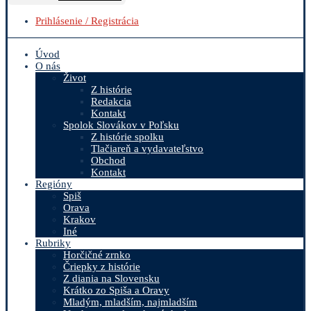
Prihlásenie / Registrácia
Úvod
O nás
Život
Z histórie
Redakcia
Kontakt
Spolok Slovákov v Poľsku
Z histórie spolku
Tlačiareň a vydavateľstvo
Obchod
Kontakt
Regióny
Spiš
Orava
Krakov
Iné
Rubriky
Horčičné zrnko
Čriepky z histórie
Z diania na Slovensku
Krátko zo Spiša a Oravy
Mladým, mladším, najmladším