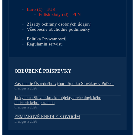
Euro (€) - EUR
Polish złoty (zł) - PLN
Zásady ochrany osobných údajov
Všeobecné obchodné podmienky
Politika Prywatnosći
Regulamin serwisu
OBĽÚBENÉ PRÍSPEVKY
Zasadnutie Ústredného výboru Spolku Slovákov v Poľsku
6. augusta 2026
Jaskyne na Slovensku ako objekty archeologického
a historického poznania
6. augusta 2026
ZEMIAKOVÉ KNEDLE S OVOCÍM
5. augusta 2026