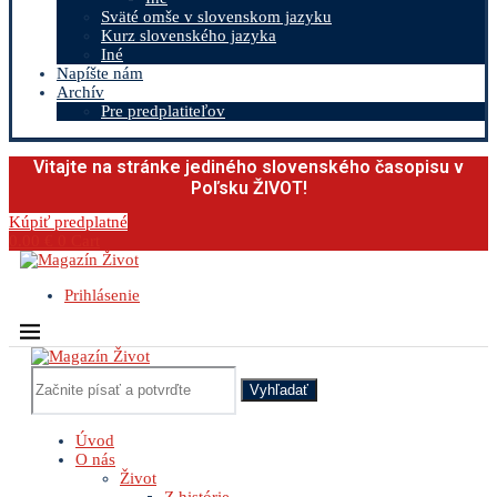
Sväté omše v slovenskom jazyku
Kurz slovenského jazyka
Iné
Napíšte nám
Archív
Pre predplatiteľov
Vitajte na stránke jediného slovenského časopisu v
Poľsku ŽIVOT!
Kúpiť predplatné
0.00
€
0
Cart
Prihlásenie
Vyhľadať
Úvod
O nás
Život