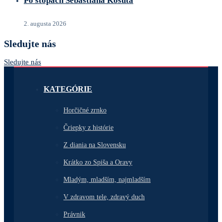
Po stopách Šebastiána Košúta
2. augusta 2026
Sledujte nás
Sledujte nás
KATEGÓRIE
Horčičné zrnko
Čriepky z histórie
Z diania na Slovensku
Krátko zo Spiša a Oravy
Mladým, mladším, najmladším
V zdravom tele, zdravý duch
Právnik