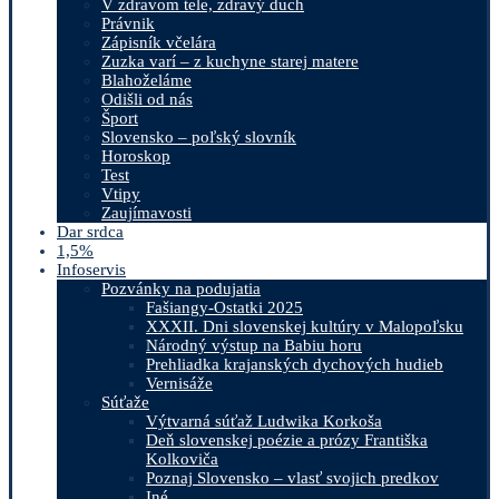
V zdravom tele, zdravý duch
Právnik
Zápisník včelára
Zuzka varí – z kuchyne starej matere
Blahoželáme
Odišli od nás
Šport
Slovensko – poľský slovník
Horoskop
Test
Vtipy
Zaujímavosti
Dar srdca
1,5%
Infoservis
Pozvánky na podujatia
Fašiangy-Ostatki 2025
XXXII. Dni slovenskej kultúry v Malopoľsku
Národný výstup na Babiu horu
Prehliadka krajanských dychových hudieb
Vernisáže
Súťaže
Výtvarná súťaž Ludwika Korkoša
Deň slovenskej poézie a prózy Františka
Kolkoviča
Poznaj Slovensko – vlasť svojich predkov
Iné