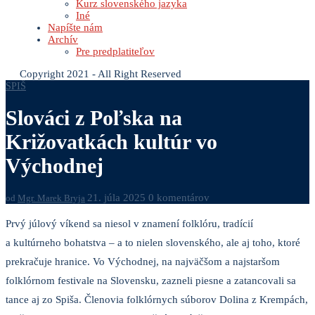
Kurz slovenského jazyka
Iné
Napíšte nám
Archív
Pre predplatiteľov
Copyright 2021 - All Right Reserved
SPIŠ
Slováci z Poľska na
Križovatkách kultúr vo
Východnej
21. júla 2025
0 komentárov
od
Mgr. Marek Bryja
Prvý júlový víkend sa niesol v znamení folklóru, tradícií
a kultúrneho bohatstva – a to nielen slovenského, ale aj toho, ktoré
prekračuje hranice. Vo Východnej, na najväčšom a najstaršom
folklórnom festivale na Slovensku, zazneli piesne a zatancovali sa
tance aj zo Spiša. Členovia folklórnych súborov Dolina z Krempách,