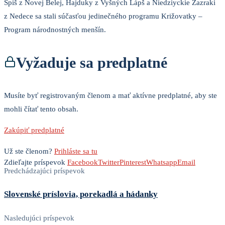
Spiš z Novej Belej, Hajduky z Vyšných Lápš a Niedziyckie Zazraki
z Nedece sa stali súčasťou jedinečného programu Križovatky –
Program národnostných menšín.
Vyžaduje sa predplatné
Musíte byť registrovaným členom a mať aktívne predplatné, aby ste
mohli čítať tento obsah.
Zakúpiť predplatné
Už ste členom?
Prihláste sa tu
Zdieľajte príspevok
Facebook
Twitter
Pinterest
Whatsapp
Email
Predchádzajúci príspevok
Slovenské príslovia, porekadlá a hádanky
Nasledujúci príspevok