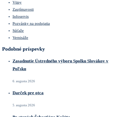
Vtipy
Zaujímavosti
Infoservis
Pozvánky na podujatia
Súťaže
Vernisáže
Podobné príspevky
Zasadnutie Ústredného výboru Spolku Slovákov v
Poľsku
6. augusta 2026
Darček pre otca
5. augusta 2026