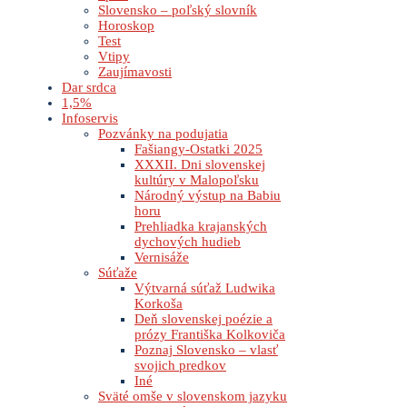
Slovensko – poľský slovník
Horoskop
Test
Vtipy
Zaujímavosti
Dar srdca
1,5%
Infoservis
Pozvánky na podujatia
Fašiangy-Ostatki 2025
XXXII. Dni slovenskej
kultúry v Malopoľsku
Národný výstup na Babiu
horu
Prehliadka krajanských
dychových hudieb
Vernisáže
Súťaže
Výtvarná súťaž Ludwika
Korkoša
Deň slovenskej poézie a
prózy Františka Kolkoviča
Poznaj Slovensko – vlasť
svojich predkov
Iné
Sväté omše v slovenskom jazyku