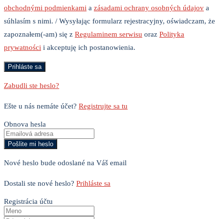
obchodnými podmienkami
a
zásadami ochrany osobných údajov
a
súhlasím s nimi. / Wysyłając formularz rejestracyjny, oświadczam, że
zapoznałem(-am) się z
Regulaminem serwisu
oraz
Polityka
prywatności
i akceptuję ich postanowienia.
Zabudli ste heslo?
Ešte u nás nemáte účet?
Registrujte sa tu
Obnova hesla
Nové heslo bude odoslané na Váš email
Dostali ste nové heslo?
Prihláste sa
Registrácia účtu