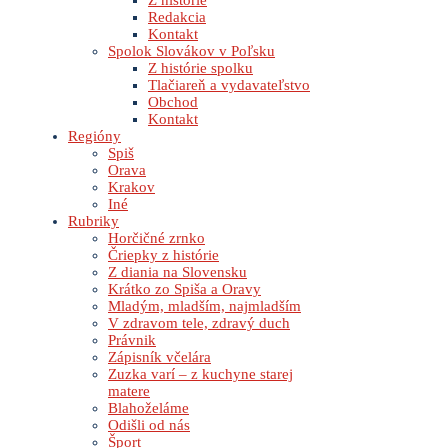
Z histórie
Redakcia
Kontakt
Spolok Slovákov v Poľsku
Z histórie spolku
Tlačiareň a vydavateľstvo
Obchod
Kontakt
Regióny
Spiš
Orava
Krakov
Iné
Rubriky
Horčičné zrnko
Čriepky z histórie
Z diania na Slovensku
Krátko zo Spiša a Oravy
Mladým, mladším, najmladším
V zdravom tele, zdravý duch
Právnik
Zápisník včelára
Zuzka varí – z kuchyne starej
matere
Blahoželáme
Odišli od nás
Šport