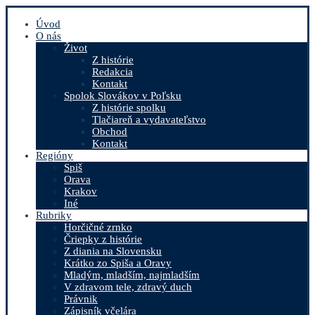
Úvod
O nás
Život
Z histórie
Redakcia
Kontakt
Spolok Slovákov v Poľsku
Z histórie spolku
Tlačiareň a vydavateľstvo
Obchod
Kontakt
Regióny
Spiš
Orava
Krakov
Iné
Rubriky
Horčičné zrnko
Čriepky z histórie
Z diania na Slovensku
Krátko zo Spiša a Oravy
Mladým, mladším, najmladším
V zdravom tele, zdravý duch
Právnik
Zápisník včelára