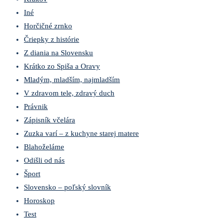
Iné
Horčičné zrnko
Čriepky z histórie
Z diania na Slovensku
Krátko zo Spiša a Oravy
Mladým, mladším, najmladším
V zdravom tele, zdravý duch
Právnik
Zápisník včelára
Zuzka varí – z kuchyne starej matere
Blahoželáme
Odišli od nás
Šport
Slovensko – poľský slovník
Horoskop
Test