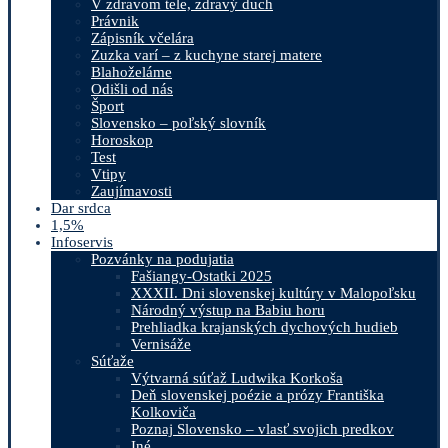
V zdravom tele, zdravý duch
Právnik
Zápisník včelára
Zuzka varí – z kuchyne starej matere
Blahoželáme
Odišli od nás
Šport
Slovensko – poľský slovník
Horoskop
Test
Vtipy
Zaujímavosti
Dar srdca
1,5%
Infoservis
Pozvánky na podujatia
Fašiangy-Ostatki 2025
XXXII. Dni slovenskej kultúry v Malopoľsku
Národný výstup na Babiu horu
Prehliadka krajanských dychových hudieb
Vernisáže
Súťaže
Výtvarná súťaž Ludwika Korkoša
Deň slovenskej poézie a prózy Františka
Kolkoviča
Poznaj Slovensko – vlasť svojich predkov
Iné