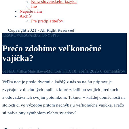
Kurz slovenského jazyka
Iné
Napíšte nám
Archív
Pre predplatiteľov
Copyright 2021 - All Right Reserved
KRAKOV
ORAVA
REGIÓNY
SPIŠ
Prečo zdobíme veľkonočné
vajíčka?
10. apríla 2025
0 komentárov
od
PhDr. Milica Majeriková-Molitoris, PhD.
Veľká noc je predo dvermi a každý z nás sa na ňu pripravuje
zvyčajne v duchu tých tradícií, ktoré zdedil po svojich predkoch
a odovzdáva ich svojim potomkom. Takmer v každej domácnosti na
stoloch či vo výzdobe pritom nechýbajú veľkonočné vajíčka. Prečo
sú práve ony symbolom týchto sviatkov?