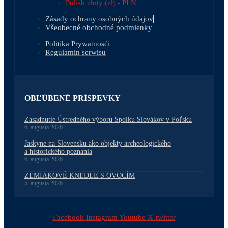
Polish złoty (zł) - PLN
Zásady ochrany osobných údajov
Všeobecné obchodné podmienky
Politika Prywatnosći
Regulamin serwisu
OBĽÚBENÉ PRÍSPEVKY
Zasadnutie Ústredného výboru Spolku Slovákov v Poľsku
6. augusta 2026
Jaskyne na Slovensku ako objekty archeologického
a historického poznania
6. augusta 2026
ZEMIAKOVÉ KNEDLE S OVOCÍM
5. augusta 2026
Facebook
Instagram
Youtube
X-twitter