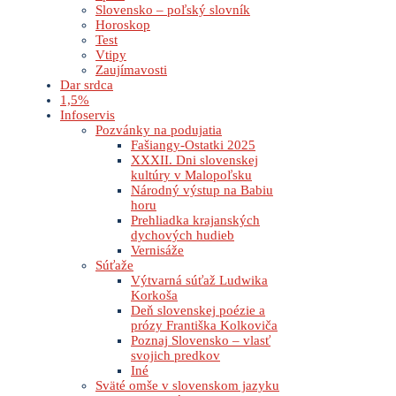
Slovensko – poľský slovník
Horoskop
Test
Vtipy
Zaujímavosti
Dar srdca
1,5%
Infoservis
Pozvánky na podujatia
Fašiangy-Ostatki 2025
XXXII. Dni slovenskej
kultúry v Malopoľsku
Národný výstup na Babiu
horu
Prehliadka krajanských
dychových hudieb
Vernisáže
Súťaže
Výtvarná súťaž Ludwika
Korkoša
Deň slovenskej poézie a
prózy Františka Kolkoviča
Poznaj Slovensko – vlasť
svojich predkov
Iné
Sväté omše v slovenskom jazyku