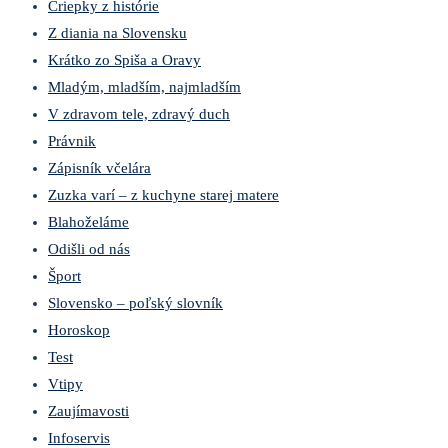
Čriepky z histórie
Z diania na Slovensku
Krátko zo Spiša a Oravy
Mladým, mladším, najmladším
V zdravom tele, zdravý duch
Právnik
Zápisník včelára
Zuzka varí – z kuchyne starej matere
Blahoželáme
Odišli od nás
Šport
Slovensko – poľský slovník
Horoskop
Test
Vtipy
Zaujímavosti
Infoservis