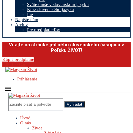
Sväté omše v slovenskom jazyku
Kurz slovenského jazyka
Iné
Napíšte nám
Archív
Pre predplatiteľov
Vitajte na stránke jediného slovenského časopisu v
Poľsku ŽIVOT!
Kúpiť predplatné
0.00
€
0
Cart
Prihlásenie
Vyhľadať
Úvod
O nás
Život