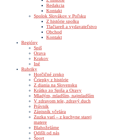
Z histórie
Redakcia
Kontakt
Spolok Slovákov v Poľsku
Z histórie spolku
Tlačiareň a vydavateľstvo
Obchod
Kontakt
Regióny
Spiš
Orava
Krakov
Iné
Rubriky
Horčičné zrnko
Čriepky z histórie
Z diania na Slovensku
Krátko zo Spiša a Oravy
Mladým, mladším, najmladším
V zdravom tele, zdravý duch
Právnik
Zápisník včelára
Zuzka varí – z kuchyne starej
matere
Blahoželáme
Odišli od nás
Šport