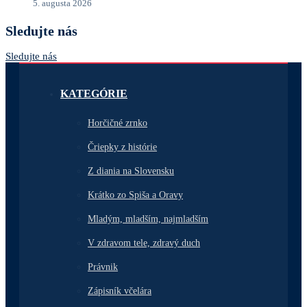
5. augusta 2026
Sledujte nás
Sledujte nás
KATEGÓRIE
Horčičné zrnko
Čriepky z histórie
Z diania na Slovensku
Krátko zo Spiša a Oravy
Mladým, mladším, najmladším
V zdravom tele, zdravý duch
Právnik
Zápisník včelára