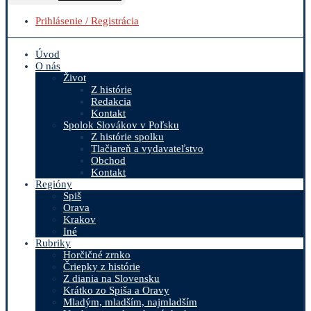
Prihlásenie / Registrácia
Úvod
O nás
Život
Z histórie
Redakcia
Kontakt
Spolok Slovákov v Poľsku
Z histórie spolku
Tlačiareň a vydavateľstvo
Obchod
Kontakt
Regióny
Spiš
Orava
Krakov
Iné
Rubriky
Horčičné zrnko
Čriepky z histórie
Z diania na Slovensku
Krátko zo Spiša a Oravy
Mladým, mladším, najmladším