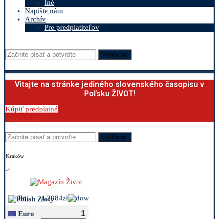
Iné
Napíšte nám
Archív
Pre predplatiteľov
Vyhľadať
Vitajte na stránke jediného slovenského časopisu v
Poľsku ŽIVOT!
Kúpiť predplatné
0.00
€
0
Cart
Vyhľadať
Kraków
-º
Polish Zloty
4.2984zł
Euro