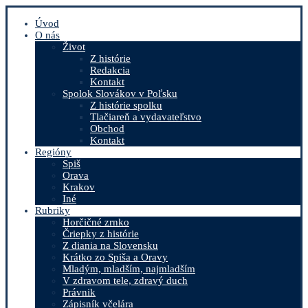
Úvod
O nás
Život
Z histórie
Redakcia
Kontakt
Spolok Slovákov v Poľsku
Z histórie spolku
Tlačiareň a vydavateľstvo
Obchod
Kontakt
Regióny
Spiš
Orava
Krakov
Iné
Rubriky
Horčičné zrnko
Čriepky z histórie
Z diania na Slovensku
Krátko zo Spiša a Oravy
Mladým, mladším, najmladším
V zdravom tele, zdravý duch
Právnik
Zápisník včelára