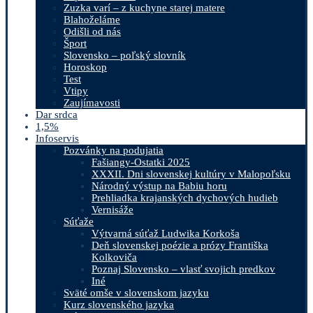
Zuzka varí – z kuchyne starej matere
Blahoželáme
Odišli od nás
Šport
Slovensko – poľský slovník
Horoskop
Test
Vtipy
Zaujímavosti
Dar srdca
1,5%
Infoservis
Pozvánky na podujatia
Fašiangy-Ostatki 2025
XXXII. Dni slovenskej kultúry v Malopoľsku
Národný výstup na Babiu horu
Prehliadka krajanských dychových hudieb
Vernisáže
Súťaže
Výtvarná súťaž Ludwika Korkoša
Deň slovenskej poézie a prózy Františka
Kolkoviča
Poznaj Slovensko – vlasť svojich predkov
Iné
Sväté omše v slovenskom jazyku
Kurz slovenského jazyka