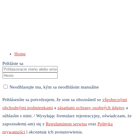
Home
Prihláste sa
Neodhlasujte ma, kým sa neodhlásim manuálne
Prihlásením sa potvrdzujem, že som sa oboznámil so
všeobecnými
obchodnými podmienkami
a
zásadami ochrany osobných údajov
a
súhlasím s nimi. / Wysyłając formularz rejestracyjny, oświadczam, że
zapoznałem(-am) się z
Regulaminem serwisu
oraz
Polityka
prywatności
i akceptuję ich postanowienia.