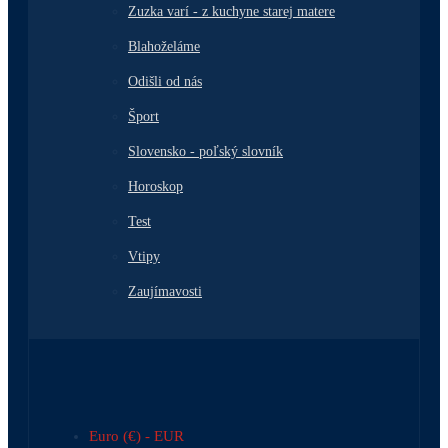
Zuzka varí - z kuchyne starej matere
Blahoželáme
Odišli od nás
Šport
Slovensko - poľský slovník
Horoskop
Test
Vtipy
Zaujímavosti
Euro (€) - EUR