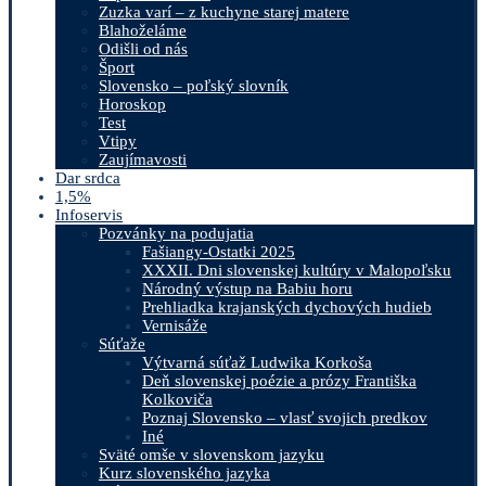
Zuzka varí – z kuchyne starej matere
Blahoželáme
Odišli od nás
Šport
Slovensko – poľský slovník
Horoskop
Test
Vtipy
Zaujímavosti
Dar srdca
1,5%
Infoservis
Pozvánky na podujatia
Fašiangy-Ostatki 2025
XXXII. Dni slovenskej kultúry v Malopoľsku
Národný výstup na Babiu horu
Prehliadka krajanských dychových hudieb
Vernisáže
Súťaže
Výtvarná súťaž Ludwika Korkoša
Deň slovenskej poézie a prózy Františka
Kolkoviča
Poznaj Slovensko – vlasť svojich predkov
Iné
Sväté omše v slovenskom jazyku
Kurz slovenského jazyka