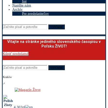
Iné
Napíšte nám
Archív
Pre predplatiteľov
Vyhľadať
Vitajte na stránke jediného slovenského časopisu v
Poľsku ŽIVOT!
Kúpiť predplatné
0.00
€
0
Cart
Vyhľadať
Kraków
-º
4.303zł