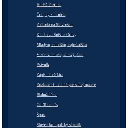
Horčičné zrnko
Čriepky z histórie
Z diania na Slovensku
Krátko zo Spiša a Oravy
Mladým, mladším, najmladším
V zdravom tele, zdravý duch
Právnik
Zápisník včelára
Zuzka varí - z kuchyne starej matere
Blahoželáme
Odišli od nás
Šport
Slovensko - poľský slovník