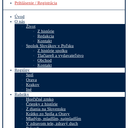
Prihlásenie / Registrácia
Úvod
O nás
Život
Z histórie
Redakcia
Kontakt
Spolok Slovákov v Poľsku
Z histórie spolku
Tlačiareň a vydavateľstvo
Obchod
Kontakt
Regióny
Spiš
Orava
Krakov
Iné
Rubriky
Horčičné zrnko
Čriepky z histórie
Z diania na Slovensku
Krátko zo Spiša a Oravy
Mladým, mladším, najmladším
V zdravom tele, zdravý duch