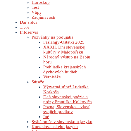
Horoskop
Test
Vtipy
Zaujímavosti
Dar srdca
1,5%
Infoservis
Pozvánky na podujatia
Fašiangy-Ostatki 2025
XXXII. Dni slovenskej
kultúry v Malopoľsku
Národný výstup na Babiu
horu
Prehliadka krajanských
dychových hudieb
Vernisáže
Súťaže
Výtvarná súťaž Ludwika
Korkoša
Deň slovenskej poézie a
prózy Františka Kolkoviča
Poznaj Slovensko – vlasť
svojich predkov
Iné
Sväté omše v slovenskom jazyku
Kurz slovenského jazyka