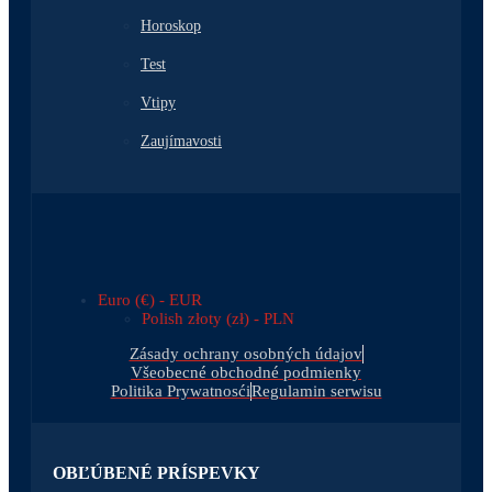
Horoskop
Test
Vtipy
Zaujímavosti
Euro (€) - EUR
Polish złoty (zł) - PLN
Zásady ochrany osobných údajov
Všeobecné obchodné podmienky
Politika Prywatnosći
Regulamin serwisu
OBĽÚBENÉ PRÍSPEVKY