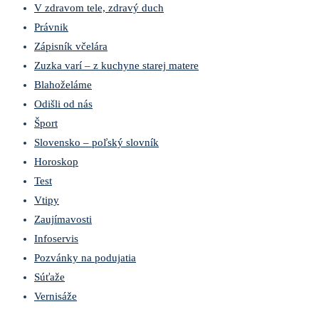
V zdravom tele, zdravý duch
Právnik
Zápisník včelára
Zuzka varí – z kuchyne starej matere
Blahoželáme
Odišli od nás
Šport
Slovensko – poľský slovník
Horoskop
Test
Vtipy
Zaujímavosti
Infoservis
Pozvánky na podujatia
Súťaže
Vernisáže