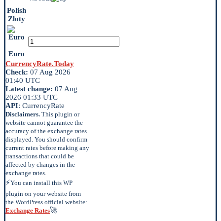
Polish
Zloty
Euro
CurrencyRate.Today
Check:
07 Aug 2026
01:40 UTC
Latest change:
07 Aug
2026 01:33 UTC
API
: CurrencyRate
Disclaimers.
This plugin or
website cannot guarantee the
accuracy of the exchange rates
displayed. You should confirm
current rates before making any
transactions that could be
affected by changes in the
exchange rates.
⚡
You can install this WP
plugin on your website from
the WordPress official website:
🚀
Exchange Rates