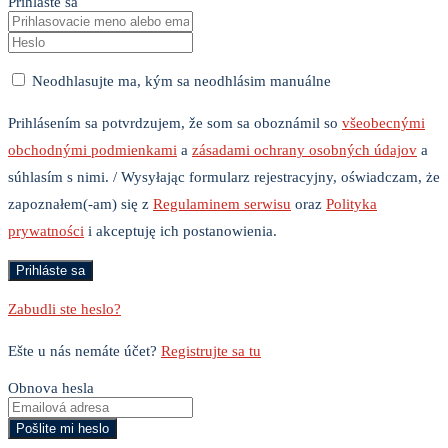
Prihláste sa
Neodhlasujte ma, kým sa neodhlásim manuálne
Prihlásením sa potvrdzujem, že som sa oboznámil so
všeobecnými
obchodnými podmienkami
a
zásadami ochrany osobných údajov
a
súhlasím s nimi. / Wysyłając formularz rejestracyjny, oświadczam, że
zapoznałem(-am) się z
Regulaminem serwisu
oraz
Polityka
prywatności
i akceptuję ich postanowienia.
Zabudli ste heslo?
Ešte u nás nemáte účet?
Registrujte sa tu
Obnova hesla