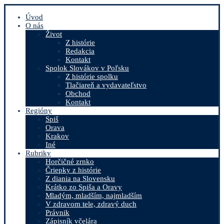
Úvod
O nás
Život
Z histórie
Redakcia
Kontakt
Spolok Slovákov v Poľsku
Z histórie spolku
Tlačiareň a vydavateľstvo
Obchod
Kontakt
Regióny
Spiš
Orava
Krakov
Iné
Rubriky
Horčičné zrnko
Čriepky z histórie
Z diania na Slovensku
Krátko zo Spiša a Oravy
Mladým, mladším, najmladším
V zdravom tele, zdravý duch
Právnik
Zápisník včelára