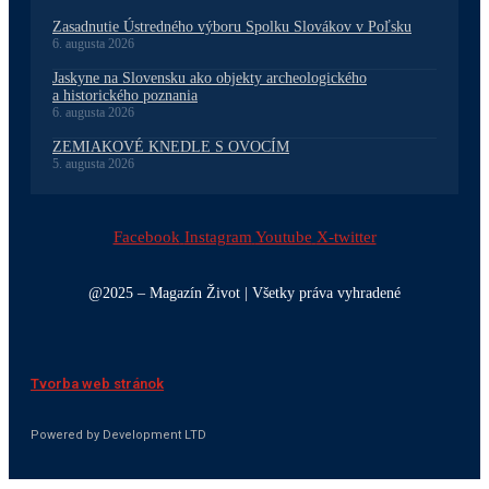
Zasadnutie Ústredného výboru Spolku Slovákov v Poľsku
6. augusta 2026
Jaskyne na Slovensku ako objekty archeologického
a historického poznania
6. augusta 2026
ZEMIAKOVÉ KNEDLE S OVOCÍM
5. augusta 2026
Facebook
Instagram
Youtube
X-twitter
@2025 – Magazín Život | Všetky práva vyhradené
Tvorba web stránok
Powered by Development LTD