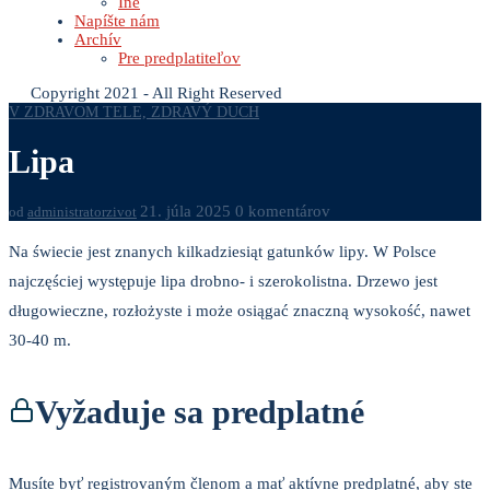
Iné
Napíšte nám
Archív
Pre predplatiteľov
Copyright 2021 - All Right Reserved
V ZDRAVOM TELE, ZDRAVÝ DUCH
Lipa
21. júla 2025
0 komentárov
od
administratorzivot
Na świecie jest znanych kilkadziesiąt gatunków lipy. W Polsce
najczęściej występuje lipa drobno- i szerokolistna. Drzewo jest
długowieczne, rozłożyste i może osiągać znaczną wysokość, nawet
30-40 m.
Vyžaduje sa predplatné
Musíte byť registrovaným členom a mať aktívne predplatné, aby ste