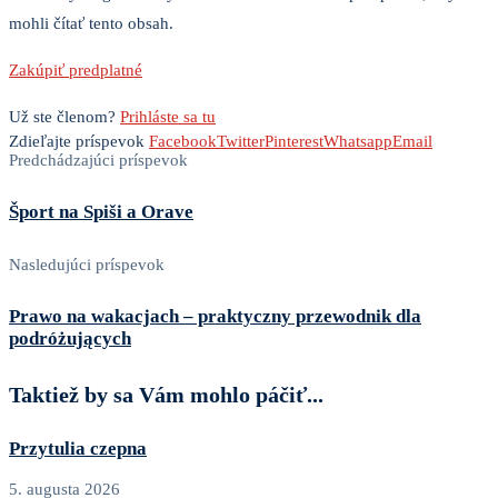
mohli čítať tento obsah.
Zakúpiť predplatné
Už ste členom?
Prihláste sa tu
Zdieľajte príspevok
Facebook
Twitter
Pinterest
Whatsapp
Email
Predchádzajúci príspevok
Šport na Spiši a Orave
Nasledujúci príspevok
Prawo na wakacjach – praktyczny przewodnik dla
podróżujących
Taktiež by sa Vám mohlo páčiť...
Przytulia czepna
5. augusta 2026