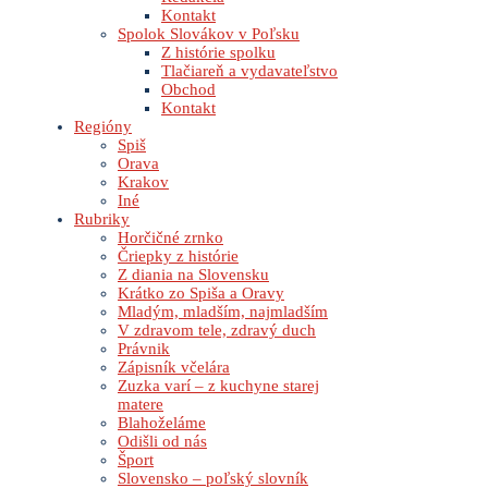
Kontakt
Spolok Slovákov v Poľsku
Z histórie spolku
Tlačiareň a vydavateľstvo
Obchod
Kontakt
Regióny
Spiš
Orava
Krakov
Iné
Rubriky
Horčičné zrnko
Čriepky z histórie
Z diania na Slovensku
Krátko zo Spiša a Oravy
Mladým, mladším, najmladším
V zdravom tele, zdravý duch
Právnik
Zápisník včelára
Zuzka varí – z kuchyne starej
matere
Blahoželáme
Odišli od nás
Šport
Slovensko – poľský slovník