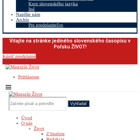
Kurz slovenského jazyka
Iné
Napíšte nám
Archív
Pre predplatiteľov
Vitajte na stránke jediného slovenského časopisu v
Poľsku ŽIVOT!
Kúpiť predplatné
0.00
€
0
Cart
Prihlásenie
Vyhľadať
Úvod
O nás
Život
Z histórie
Redakcia