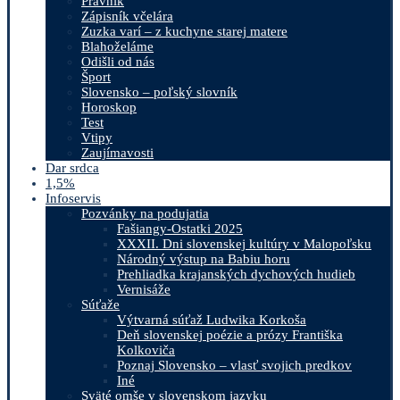
Právnik
Zápisník včelára
Zuzka varí – z kuchyne starej matere
Blahoželáme
Odišli od nás
Šport
Slovensko – poľský slovník
Horoskop
Test
Vtipy
Zaujímavosti
Dar srdca
1,5%
Infoservis
Pozvánky na podujatia
Fašiangy-Ostatki 2025
XXXII. Dni slovenskej kultúry v Malopoľsku
Národný výstup na Babiu horu
Prehliadka krajanských dychových hudieb
Vernisáže
Súťaže
Výtvarná súťaž Ludwika Korkoša
Deň slovenskej poézie a prózy Františka
Kolkoviča
Poznaj Slovensko – vlasť svojich predkov
Iné
Sväté omše v slovenskom jazyku