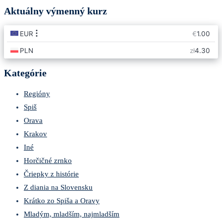
Aktuálny výmenný kurz
Kategórie
Regióny
Spiš
Orava
Krakov
Iné
Horčičné zrnko
Čriepky z histórie
Z diania na Slovensku
Krátko zo Spiša a Oravy
Mladým, mladším, najmladším